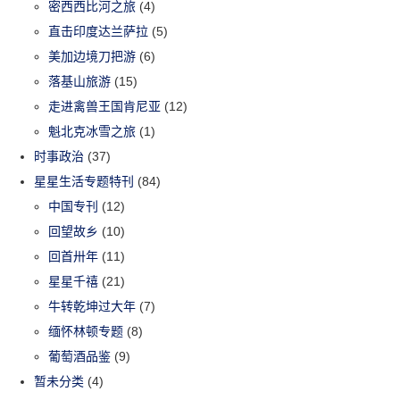
密西西比河之旅
(4)
直击印度达兰萨拉
(5)
美加边境刀把游
(6)
落基山旅游
(15)
走进禽兽王国肯尼亚
(12)
魁北克冰雪之旅
(1)
时事政治
(37)
星星生活专题特刊
(84)
中国专刊
(12)
回望故乡
(10)
回首卅年
(11)
星星千禧
(21)
牛转乾坤过大年
(7)
缅怀林顿专题
(8)
葡萄酒品鉴
(9)
暂未分类
(4)