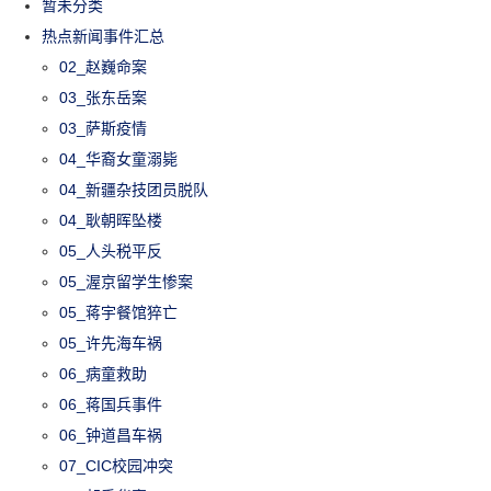
暂未分类
热点新闻事件汇总
02_赵巍命案
03_张东岳案
03_萨斯疫情
04_华裔女童溺毙
04_新疆杂技团员脱队
04_耿朝晖坠楼
05_人头税平反
05_渥京留学生惨案
05_蒋宇餐馆猝亡
05_许先海车祸
06_病童救助
06_蒋国兵事件
06_钟道昌车祸
07_CIC校园冲突