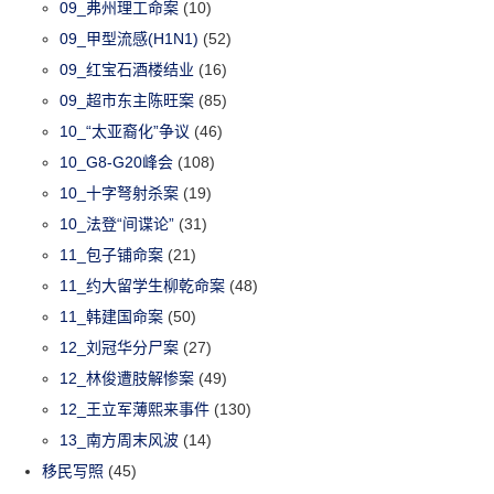
09_弗州理工命案
(10)
09_甲型流感(H1N1)
(52)
09_红宝石酒楼结业
(16)
09_超市东主陈旺案
(85)
10_“太亚裔化”争议
(46)
10_G8-G20峰会
(108)
10_十字弩射杀案
(19)
10_法登“间谍论”
(31)
11_包子铺命案
(21)
11_约大留学生柳乾命案
(48)
11_韩建国命案
(50)
12_刘冠华分尸案
(27)
12_林俊遭肢解惨案
(49)
12_王立军薄熙来事件
(130)
13_南方周末风波
(14)
移民写照
(45)