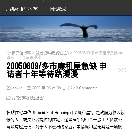
原创索引(2025-26)
网站收录
>
>
捷克佳博客
背景资料(政经社会)
20050809/多市廉租屋急缺 申
请者十年等待路漫漫
20050809/多市廉租屋急缺 申
请者十年等待路漫漫
2005 年 08 月 09 日
0 Comments
jackjia
背景资料(政经社会)
补贴住宅单位(Subsidized Housing) 即“廉租屋”，是政府为收入较
低的人士或失业者提供的住宅，这些居所的租金一般比大多数公
寓及房屋更低。对于入不敷出的家庭，申请廉租屋无疑是一项很