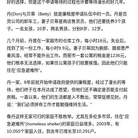
好的选择，但是这个申请等待的过程也许要等待漫长的好几年。
丹(Don)与贝蒂（Betty）就是廉租屋申请队伍中的一员。丹是百
货公司的卸车工，妻子贝蒂是商店售货员，他们还要抚养3个孩
子。一名女孩，10岁，两名男孩，分别8岁、12岁。
几个月前，丹曾在一家超市的仓库工作，每小时18元，失业后，
找到了另一份工作，每小时9.9元。妻子贝蒂因为腕部、膝部患严
重风湿，经常不能外出工作。而密市一套公寓的租金是1236元，
他们根本无法选择，如果住公寓孩子们就要挨饿。因此他们只能
住在“应急避难所”。
丹一家，8年前就开始申请政府提供的廉租屋，经过了漫长的等
待，他们终于在本月达成了愿望，但他们还不确定是否能支付起
房租。一直以来，他们的生活都是入不敷出，常常捉襟见肘。丹
说：“我们必须拼命工作才能勉强维持生活。”
像丹这样无家可归的家庭不胜枚举。尤其在多伦多市郊，住在“应
急避难所”(homeless shelter)的家庭日益增多，2003年，有
10,050个家庭入住，到去年已增长至10,291户。