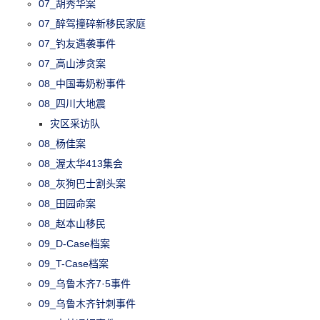
07_胡秀华案
07_醉驾撞碎新移民家庭
07_钓友遇袭事件
07_高山涉贪案
08_中国毒奶粉事件
08_四川大地震
灾区采访队
08_杨佳案
08_渥太华413集会
08_灰狗巴士割头案
08_田园命案
08_赵本山移民
09_D-Case档案
09_T-Case档案
09_乌鲁木齐7·5事件
09_乌鲁木齐针刺事件