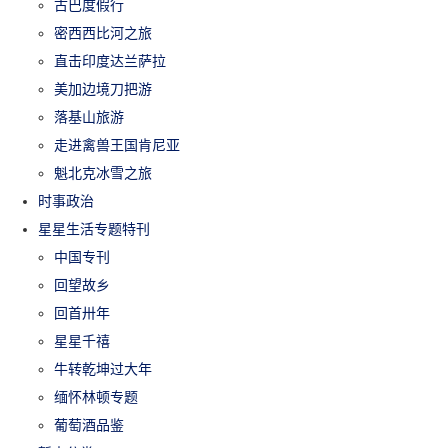
古巴度假行
密西西比河之旅
直击印度达兰萨拉
美加边境刀把游
落基山旅游
走进禽兽王国肯尼亚
魁北克冰雪之旅
时事政治
星星生活专题特刊
中国专刊
回望故乡
回首卅年
星星千禧
牛转乾坤过大年
缅怀林顿专题
葡萄酒品鉴