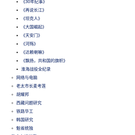
《30年纪事》
《再说长江》
《坦克人》
《大国崛起》
《天安门》
《河殇》
《达赖喇嘛》
《飘扬，共和国的旗帜》
淮海战役全纪录
网络与电脑
老太市长麦考莲
胡耀邦
西藏问题研究
铁路华工
韩国研究
魁省统独