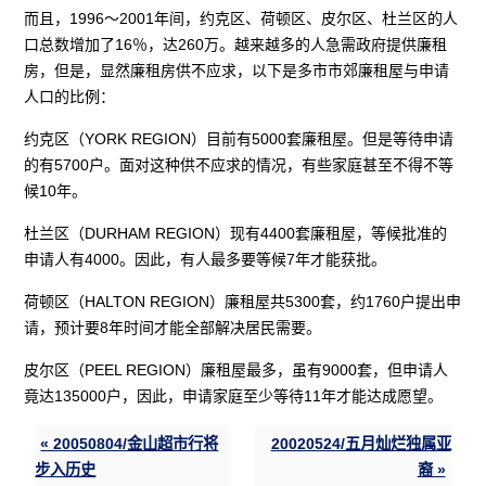
而且，1996～2001年间，约克区、荷顿区、皮尔区、杜兰区的人
口总数增加了16％，达260万。越来越多的人急需政府提供廉租
房，但是，显然廉租房供不应求，以下是多市市郊廉租屋与申请
人口的比例：
约克区（YORK REGION）目前有5000套廉租屋。但是等待申请
的有5700户。面对这种供不应求的情况，有些家庭甚至不得不等
候10年。
杜兰区（DURHAM REGION）现有4400套廉租屋，等候批准的
申请人有4000。因此，有人最多要等候7年才能获批。
荷顿区（HALTON REGION）廉租屋共5300套，约1760户提出申
请，预计要8年时间才能全部解决居民需要。
皮尔区（PEEL REGION）廉租屋最多，虽有9000套，但申请人
竟达135000户，因此，申请家庭至少等待11年才能达成愿望。
« 20050804/金山超市行将
20020524/五月灿烂独属亚
步入历史
裔 »