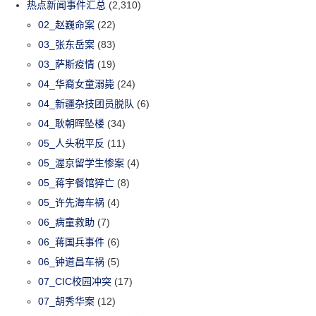
热点新闻事件汇总
(2,310)
02_赵巍命案
(22)
03_张东岳案
(83)
03_萨斯疫情
(19)
04_华裔女童溺毙
(24)
04_新疆杂技团员脱队
(6)
04_耿朝晖坠楼
(34)
05_人头税平反
(11)
05_渥京留学生惨案
(4)
05_蒋宇餐馆猝亡
(8)
05_许先海车祸
(4)
06_病童救助
(7)
06_蒋国兵事件
(6)
06_钟道昌车祸
(5)
07_CIC校园冲突
(17)
07_胡秀华案
(12)