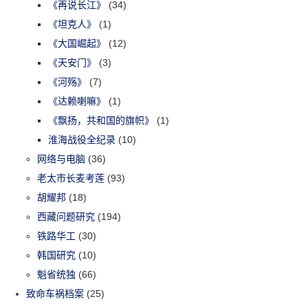
《再说长江》
(34)
《坦克人》
(1)
《大国崛起》
(12)
《天安门》
(3)
《河殇》
(7)
《达赖喇嘛》
(1)
《飘扬，共和国的旗帜》
(1)
淮海战役全纪录
(10)
网络与电脑
(36)
老太市长麦考莲
(93)
胡耀邦
(18)
西藏问题研究
(194)
铁路华工
(30)
韩国研究
(10)
魁省统独
(66)
致命车祸档案
(25)