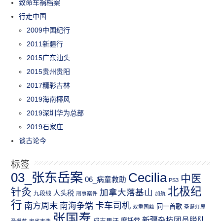
致命车祸档案
行走中国
2009中国纪行
2011新疆行
2015广东汕头
2015贵州贵阳
2017精彩吉林
2019海南椰风
2019深圳华为总部
2019石家庄
谈古论今
标签
03_张东岳案
Cecilia
中医
06_病童救助
PS3
北极纪
针灸
加拿大落基山
人头税
九段线
刑事案件
加航
行
南方周末
卡车司机
南海争端
同一首歌
双重国籍
圣诞灯屋
张国焘
新疆杂技团员脱队
成吉思汗
摩托党
圣诞节
安省市选