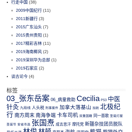
行走中国
(38)
2009中国纪行
(11)
2011新疆行
(3)
2015广东汕头
(7)
2015贵州贵阳
(1)
2017精彩吉林
(11)
2019海南椰风
(2)
2019深圳华为总部
(1)
2019石家庄
(2)
谈古论今
(4)
标签
03_张东岳案
Cecilia
中医
06_病童救助
PS3
北极纪
针灸
加拿大落基山
人头税
九段线
刑事案件
加航
行
南方周末
卡车司机
南海争端
同一首歌
双重国籍
圣诞灯屋
张国焘
新疆杂技团员脱队
成吉思汗
摩托党
圣诞节
安省市选
林俊
林顿
熊猫
熊猫外交