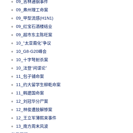
09_吉林通钢事件
09_弗州理工命案
09_甲型流感(H1N1)
09_红宝石酒楼结业
09_超市东主陈旺案
10_“太亚裔化”争议
10_G8-G20峰会
10_十字弩射杀案
10_法登“间谍论”
11_包子铺命案
11_约大留学生柳乾命案
11_韩建国命案
12_刘冠华分尸案
12_林俊遭肢解惨案
12_王立军薄熙来事件
13_南方周末风波