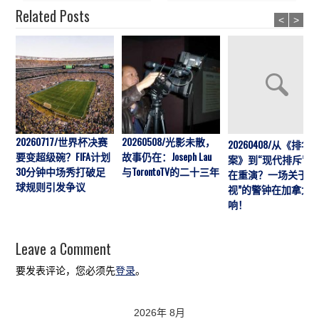
Related Posts
<
>
20260717/世界杯决赛
20260508/光影未散，
20260408/从《排华
要变超级碗？FIFA计划
故事仍在：Joseph Lau
案》到“现代排斥”历
30分钟中场秀打破足
与TorontoTV的二十三年
在重演？一场关于“
球规则引发争议
视”的警钟在加拿大
响！
Leave a Comment
要发表评论，您必须先
登录
。
2026年 8月