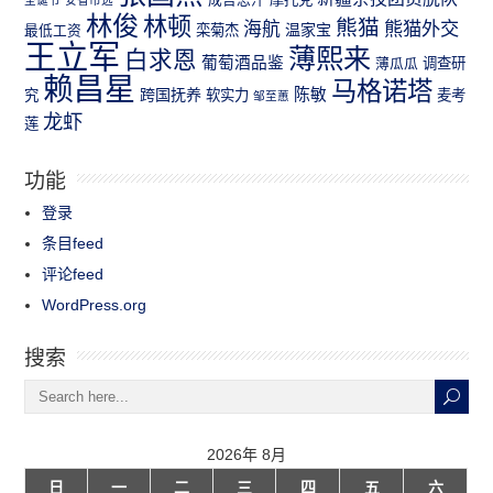
林俊
林顿
熊猫
熊猫外交
海航
温家宝
最低工资
栾菊杰
王立军
薄熙来
白求恩
葡萄酒品鉴
薄瓜瓜
调查研
赖昌星
马格诺塔
跨国抚养
陈敏
究
软实力
麦考
邹至蕙
龙虾
莲
功能
登录
条目feed
评论feed
WordPress.org
搜索
2026年 8月
日
一
二
三
四
五
六