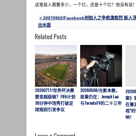
这笔投入需要多少，一个亿，还是十个亿？他没有说
« 20070902/Facebook创始人之争愈演愈烈 新人
出水面
Related Posts
20260717/世界杯决赛
20260508/光影未散，
202
要变超级碗？FIFA计划
故事仍在：Joseph Lau
案》
30分钟中场秀打破足
与TorontoTV的二十三年
在重
球规则引发争议
视”
响！
Leave a Comment