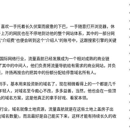
，喜欢一手托着长久伏案而疲惫的下巴，一手随意打开浏览器，休
千上万的网民也在不停地到访他的整个网站体系，其中的一部分网
“介绍费”也便会转到这个“介绍人”的账号中，这跟搜索引擎的关键
在国际网络行业，流量直航已经发展成为一个相对成熟的商业链
当了其中的中间人，他们负责将流量导航给有需求的商业网站，并负
账，许扬再按合约把其中的份额分配给停靠域名所有人。
到手，基本用来投资新的域名了，现在稍微看得上的一个都是几千
年轻人，对域名至今痴心不改，多多益善，当然，他也会在一些顶
色的域名方案，这是他真正的拿手好戏、看家本领。
个行业，域名就像土地资源，流量直航就是在这些土地上盖房子出
积(域名数量)，而且最好是自己能买下来，这样才能有持续长久的收