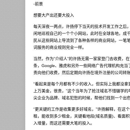
-前景
想要大产出还要大投入
每天深夜一两点，许扬停下当天的技术开发工作之后
闲地巡视自己的一个个小网站，此时在全球各地，成
民从这些网站上导流到了各种各样的商业网站，一笔笔
词服务的商业规则完全一样。
当然，作为“介绍人”的许扬无需一家家登门去收费，
条，Google、雅虎和另外一些网络广告代理机构充
责向他们收费，然后定期向许扬在境外注册的公司转
“看起来是每个月都有不少的收入，但实际上我都没拿
上万美金，很贵，”这个当年为了抢注域名不惜辍学的
尖企业为品牌、域名犯愁的时候，帮他们找到一个出
“更关键的工作是收集更多好域名，”许扬解释，在这
租，能收到多少租金，关键看地段(域名质量)、看面
入增量，而这还需要大笔的投入。