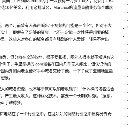
美国上市公司Marchex为了一次获得一万多个域名，花费了1.64
10亿美金，利用这批域名，Marchex的流量直航业务每个季度
，两个月前曾有人高声喊出“干视频的门槛是一个亿”，但对于大
事实上，即便有了足够的资金，也不一定能一次性获得想要的域
手里，这些人对各自的域名都具有强烈的个人爱好，轻易不肯出
熟悉，但分散在全球各地，都不爱张扬，圈外人根本就不知道有这
个例子，手里掌握的.com域名在国内几乎无人能比，但认识他的
少国内外圈内老友便将手中域名交给了他，一下子成了亚洲地区最
可想象。
大的域名资源，也不等于就可以躺着收钱了！“什么样的域名适合
，产生最大收入，这种优化技术，需要一个长期的积累，”据悉，
操盘手难得多。
零”地站在了一个行业之中，在乱哄哄的网络行业之中显得分外奇