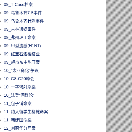
09_T-Case档案
09_乌鲁木齐7·5事件
09_乌鲁木齐针刺事件
09_吉林通钢事件
09_弗州理工命案
09_甲型流感(H1N1)
09_红宝石酒楼结业
09_超市东主陈旺案
10_“太亚裔化”争议
10_G8-G20峰会
60113/时代落幕！
10_十字弩射杀案
33年的《明报》
10_法登“间谍论”
版1月17日停
11_包子铺命案
永久关闭
11_约大留学生柳乾命案
11_韩建国命案
12_刘冠华分尸案