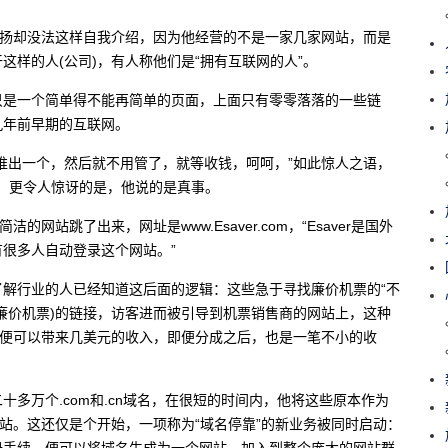
许扬却没法这样自我介绍，因为他经营的不是一家几家网站，而是
样的人(公司)，有人称他们是“拥有互联网的人”。
只是一个简单得不能再简单的页面，上面只有零零落落的一些链
九年前早期的互联网。
推出一个，然后就不用管了，就等收钱，呵呵，”如此惊人之语，
而，更令人惊讶的是，他说的是真事。
网站跳了出来，网址是www.Esaver.com，“Esaver是国外
很多人自动登录这个网站。”
解行业的人已经知道这后面的逻辑：这些急于寻找廉价机票的“不
ckets”(廉价机票)的链接，访客进而被引导到机票销售商的网站上，这种
击便可以带来几美元的收入，即便分成之后，也是一笔不小的收
多万个.com和.cn域名，在很短的时间内，他将这些原本作为
网站。这还仅是个开始，一项称为“域名停靠”的新业务被同时启动：
册手续，便可以将域名生成为一个网站，加入到整个庞大的网站群