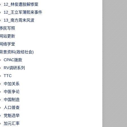
12_林俊遭肢解惨案
12_王立军薄熙来事件
13_南方周末风波
移民写照
网站更新
网络学堂
背景资料(政经社会)
CPAC拨款
RV调研系列
TTC
中加关系
中医争论
中国制造
人口普查
党魁选举
加元汇率