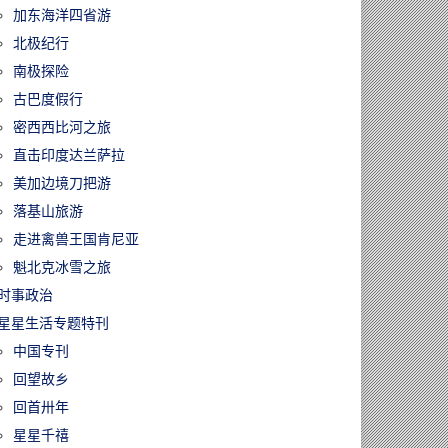
加东海洋四省游
北极纪行
南极探险
古巴度假行
密西西比河之旅
直击印度达兰萨拉
美加边境刀把游
落基山旅游
走进禽兽王国肯尼亚
魁北克冰雪之旅
时事政治
星星生活专题特刊
中国专刊
回望故乡
回首卅年
星星千禧