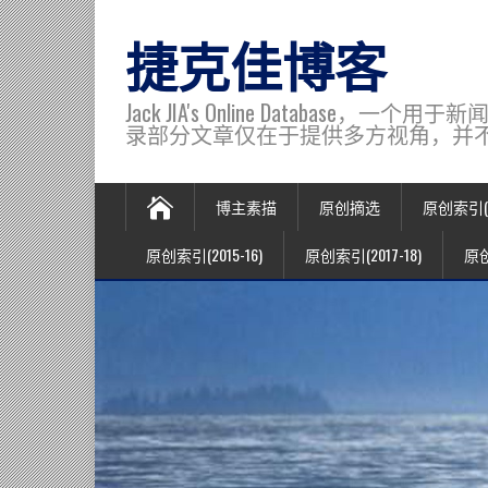
捷克佳博客
Jack JIA's Online Data
录部分文章仅在于提供多方视角，并不代表博主观
博主素描
原创摘选
原创索引(20
原创索引(2015-16)
原创索引(2017-18)
原创