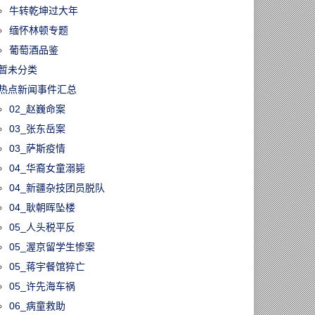
牛转乾坤过大年
缅怀林顿专题
葡萄酒品鉴
暂未分类
热点新闻事件汇总
02_赵巍命案
03_张东岳案
03_萨斯疫情
04_华裔女童溺毙
04_新疆杂技团员脱队
04_耿朝晖坠楼
05_人头税平反
05_渥京留学生惨案
05_蒋宇餐馆猝亡
05_许先海车祸
06_病童救助