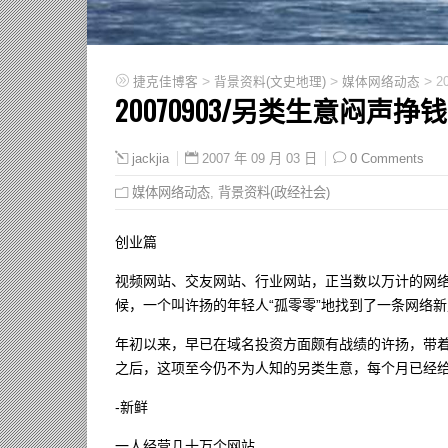
>
>
>
捷克佳博客
背景资料(文史地理)
媒体网络动态
2
20070903/另类生意闷
2007 年 09 月 03 日
0 Comments
jackjia
媒体网络动态
,
背景资料(政经社会)
创业篇
视频网站、交友网站、行业网站，正当数以万计的网
候，一个叫许扬的年轻人“孤零零”地找到了一条网络
年初以来，早已在域名投资方面颇有战绩的许扬，带着
之后，这项至今仍不为人知的另类生意，每个月已经
-新鲜
一人经营几十万个网站