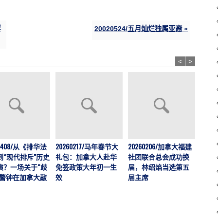
！
浮
20020524/五月灿烂独属亚裔 »
<
>
202
60408/从《排华法
20260217/马年春节大
20260206/加拿大福建
运营
到“现代排斥”历史
礼包：加拿大人赴华
社团联合总会成功换
加拿大
演？一场关于“歧
免签政策大年初一生
届，林绍焰当选第五
刊，
的警钟在加拿大敲
效
届主席