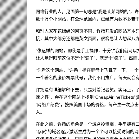
网络行业的人，见面第一句总是“我是某某网站的”，
数十万个小网站，在全球范围内，已经有为数不多若干这
和别人家花花绿绿的网页不同，许扬开发的网站基本
接，其中大部分还都是英文页面，很容易让人想起八
“像这样的网站，即使是手工操作，十分钟我们就可以
让人觉得眼前这位不是个“骗子”，就是个“疯子”。然
“你看这个网站，”许扬十指在键盘上飞舞了一下，一个简洁的
一个著名的廉价机票代号，我们不用推广，每天就会有
许扬没有详细解释下去，只是对着记者笑。实际上，了
速之客”，会在这个网站上找到“CheapAirlineTi
“网络介绍费”，按照美国市场的价格，每产生一次点
入。
在此之前，许扬的角色是一个域名投资商，手里拥有二十
“存货”的域名逐步激活生成为一个个可以接受访问的
任何域名的所有人，只要在许扬的停靠平台上办理注