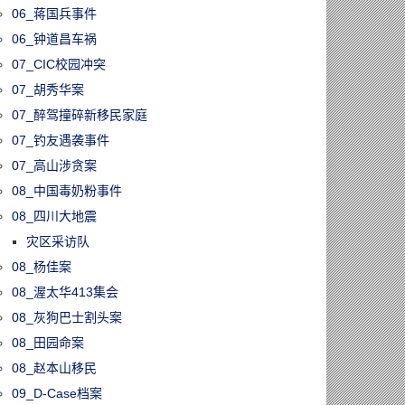
06_蒋国兵事件
06_钟道昌车祸
07_CIC校园冲突
07_胡秀华案
07_醉驾撞碎新移民家庭
07_钓友遇袭事件
07_高山涉贪案
08_中国毒奶粉事件
08_四川大地震
灾区采访队
08_杨佳案
08_渥太华413集会
08_灰狗巴士割头案
08_田园命案
08_赵本山移民
09_D-Case档案