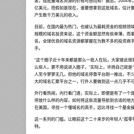
金，成批量域名资源的价格可想而知！据悉，2004年，
亿美元，而假如是现在，谁要想拿到这批域名，估计要花
产生数千万美元的收入。
目前，在国内最为热门，也被认为最耗资金的视频领域
规模的域名投资来说，这个资金额显然有些单薄，而
名，全球优良的域名资源都掌握在为数不多的投资商
手。
“这个圈子近十年来都是那么一批人在玩，大家彼此很
么些人，更不用说进入圈子，”实际上，许扬自己就是
人至今寥寥无几，但他的域名停靠平台刚一推出，不
大的域名汇聚平台之一，行外人要做到这一点几乎不
外行看热闹，内行看门道，实际上，即便是有了一个庞
停放什么样的内容，如何将这些流量导航到合适的地方
在美国，寻找一个懂域名的高手，远比寻找一个基金
这一系列的门槛，让眼前这个二十来岁的年轻人“孤零
特。