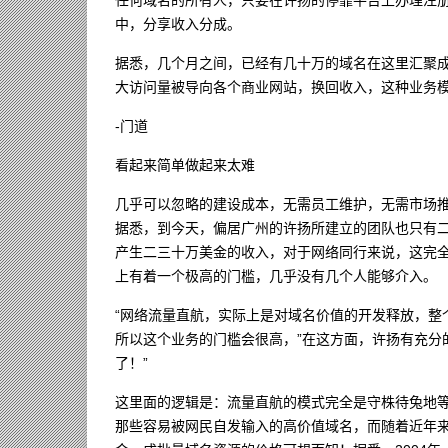
中，分享收入分成。
据悉，几个月之间，已经有几十万的域名在这里汇聚
大访问量被导向各个商业网站，换回收入，这种业务
-门道
看起来简单做起来太难
几乎可以忽略的建设成本，无需员工维护，无需市场
据悉，到今天，偏居广州的许扬所建立的团队也只有
产生二三十万美金的收入，对于网络同行来说，这完
上有着一个极高的门槛，几乎没有几个人能够介入。
“网络流量直航，实际上是对域名价值的开发释放，整
所以这个业务的门槛会很高，”在这方面，许扬有充分
了！”
这里面的逻辑是：流量直航的模式完全是守株待兔地
那些容易被网民自发输入的高价值域名，而随着近年