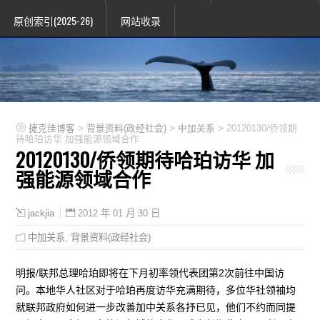
原创索引(2025-26)
网站收录
>
>
>
捷克佳博客
背景资料(政经社会)
中加关系
20120130/侨领期
待哈珀访华 加强能源领域合作
20120130/侨领期待哈珀访华 加
强能源领域合作
2012 年 01 月 30 日
jackjia
中加关系
,
背景资料(政经社会)
明报/联邦总理哈珀即将在下月初率领代表团第2次前往中国访
问。本地华人社区对于哈珀再度访华充满期待，多位华社领袖均
就联邦政府如何进一步改善加中关系各抒已见，他们不约而同提