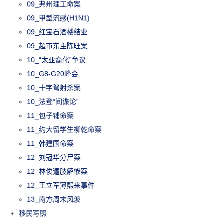
09_弗州理工命案
09_甲型流感(H1N1)
09_红宝石酒楼结业
09_超市东主陈旺案
10_“太亚裔化”争议
10_G8-G20峰会
10_十字弩射杀案
10_法登“间谍论”
11_包子铺命案
11_约大留学生柳乾命案
11_韩建国命案
12_刘冠华分尸案
12_林俊遭肢解惨案
12_王立军薄熙来事件
13_南方周末风波
移民写照