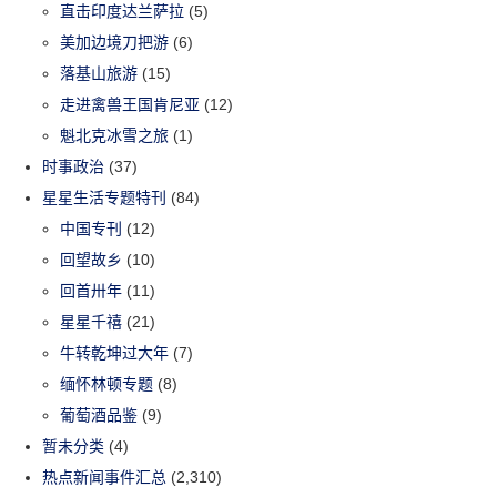
直击印度达兰萨拉
(5)
美加边境刀把游
(6)
落基山旅游
(15)
走进禽兽王国肯尼亚
(12)
魁北克冰雪之旅
(1)
时事政治
(37)
星星生活专题特刊
(84)
中国专刊
(12)
回望故乡
(10)
回首卅年
(11)
星星千禧
(21)
牛转乾坤过大年
(7)
缅怀林顿专题
(8)
葡萄酒品鉴
(9)
暂未分类
(4)
热点新闻事件汇总
(2,310)