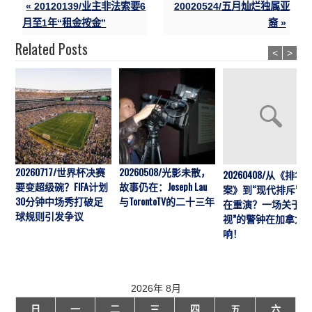
« 20120139/业主非法索要6
20020524/五月灿烂独属亚
月至1年“租金按金”
裔 »
Related Posts
<
>
20260717/世界杯决赛
20260508/光影未散，
20260408/从《排华
要变超级碗？FIFA计划
故事仍在：Joseph Lau
案》到“现代排斥”历
30分钟中场秀打破足
与TorontoTV的二十三年
在重演？一场关于“
球规则引发争议
视”的警钟在加拿大
响！
2026年 8月
日
一
二
三
四
五
六