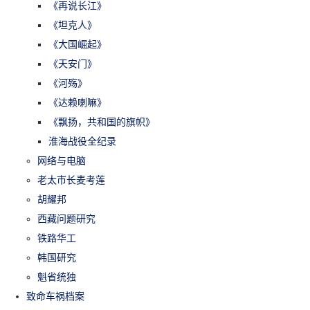
《再说长江》
《坦克人》
《大国崛起》
《天安门》
《河殇》
《达赖喇嘛》
《飘扬，共和国的旗帜》
淮海战役全纪录
网络与电脑
老太市长麦考莲
胡耀邦
西藏问题研究
铁路华工
韩国研究
魁省统独
致命车祸档案