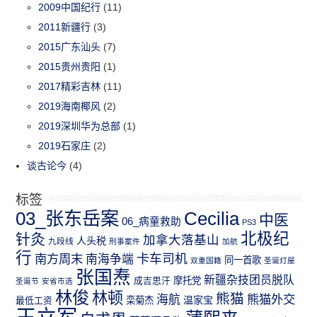
2009中国纪行
(11)
2011新疆行
(3)
2015广东汕头
(7)
2015贵州贵阳
(1)
2017精彩吉林
(11)
2019海南椰风
(2)
2019深圳华为总部
(1)
2019石家庄
(2)
谈古论今
(4)
标签
03_张东岳案
Cecilia
中医
06_病童救助
PS3
北极纪
针灸
加拿大落基山
人头税
九段线
刑事案件
加航
行
南方周末
卡车司机
南海争端
同一首歌
双重国籍
圣诞灯屋
张国焘
新疆杂技团员脱队
成吉思汗
摩托党
圣诞节
安省市选
林俊
林顿
熊猫
熊猫外交
海航
温家宝
最低工资
栾菊杰