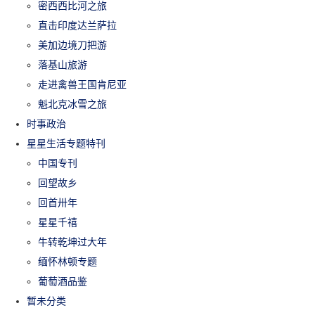
密西西比河之旅
直击印度达兰萨拉
美加边境刀把游
落基山旅游
走进禽兽王国肯尼亚
魁北克冰雪之旅
时事政治
星星生活专题特刊
中国专刊
回望故乡
回首卅年
星星千禧
牛转乾坤过大年
缅怀林顿专题
葡萄酒品鉴
暂未分类