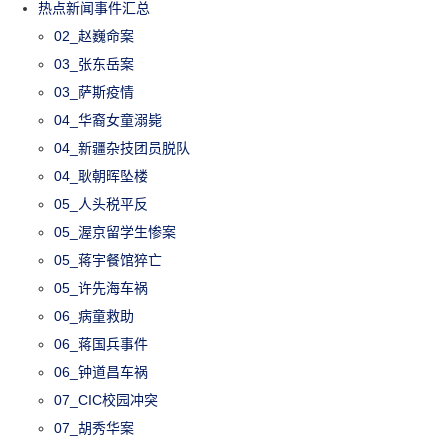
热点新闻事件汇总
02_赵巍命案
03_张东岳案
03_萨斯疫情
04_华裔女童溺毙
04_新疆杂技团员脱队
04_耿朝晖坠楼
05_人头税平反
05_渥京留学生惨案
05_蒋宇餐馆猝亡
05_许先海车祸
06_病童救助
06_蒋国兵事件
06_钟道昌车祸
07_CIC校园冲突
07_胡秀华案