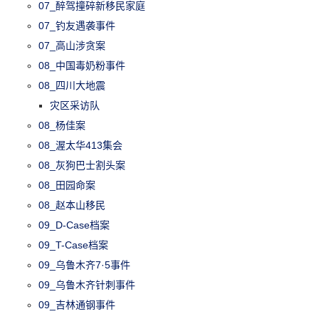
07_醉驾撞碎新移民家庭
07_钓友遇袭事件
07_高山涉贪案
08_中国毒奶粉事件
08_四川大地震
灾区采访队
08_杨佳案
08_渥太华413集会
08_灰狗巴士割头案
08_田园命案
08_赵本山移民
09_D-Case档案
09_T-Case档案
09_乌鲁木齐7·5事件
09_乌鲁木齐针刺事件
09_吉林通钢事件