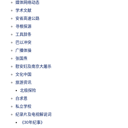
媒体网络动态
学术文献
安省高速公路
寻根探源
工具辞条
巴以冲突
广播体操
张国焘
慰安妇及南京大屠杀
文化中国
旅游资讯
北极探险
白求恩
私立学校
纪录片及电视解说词
《30年纪事》