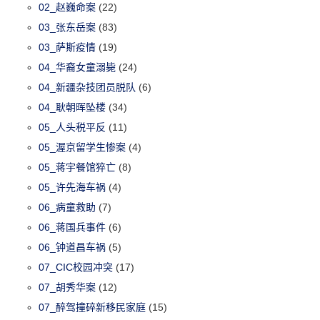
02_赵巍命案
(22)
03_张东岳案
(83)
03_萨斯疫情
(19)
04_华裔女童溺毙
(24)
04_新疆杂技团员脱队
(6)
04_耿朝晖坠楼
(34)
05_人头税平反
(11)
05_渥京留学生惨案
(4)
05_蒋宇餐馆猝亡
(8)
05_许先海车祸
(4)
06_病童救助
(7)
06_蒋国兵事件
(6)
06_钟道昌车祸
(5)
07_CIC校园冲突
(17)
07_胡秀华案
(12)
07_醉驾撞碎新移民家庭
(15)