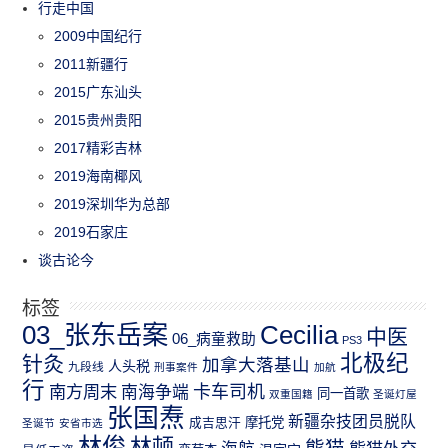
行走中国
2009中国纪行
2011新疆行
2015广东汕头
2015贵州贵阳
2017精彩吉林
2019海南椰风
2019深圳华为总部
2019石家庄
谈古论今
标签
03_张东岳案
Cecilia
中医
06_病童救助
PS3
北极纪
针灸
加拿大落基山
人头税
九段线
刑事案件
加航
行
南方周末
卡车司机
南海争端
同一首歌
双重国籍
圣诞灯屋
张国焘
新疆杂技团员脱队
成吉思汗
摩托党
圣诞节
安省市选
林俊
林顿
熊猫