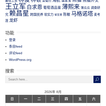
熊猫外交
海航
温家宝
最低工资
栾菊杰
王立军
薄熙来
白求恩
葡萄酒品鉴
薄瓜瓜
调查研
赖昌星
马格诺塔
跨国抚养
陈敏
究
软实力
麦考
邹至蕙
龙虾
莲
功能
登录
条目feed
评论feed
WordPress.org
搜索
2026年 8月
日
一
二
三
四
五
六