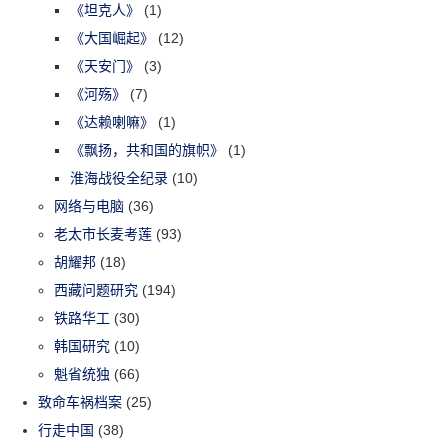
《坦克人》
(1)
《大国崛起》
(12)
《天安门》
(3)
《河殇》
(7)
《达赖喇嘛》
(1)
《飘扬，共和国的旗帜》
(1)
淮海战役全纪录
(10)
网络与电脑
(36)
老太市长麦考莲
(93)
胡耀邦
(18)
西藏问题研究
(194)
铁路华工
(30)
韩国研究
(10)
魁省统独
(66)
致命车祸档案
(25)
行走中国
(38)