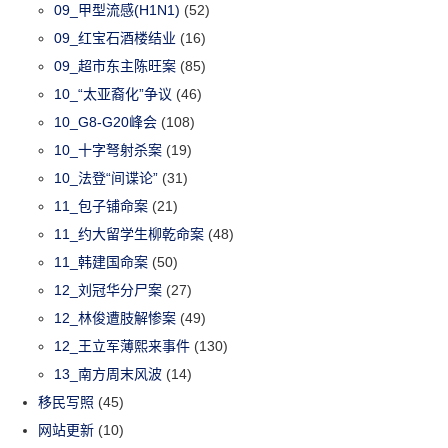
09_甲型流感(H1N1)
(52)
09_红宝石酒楼结业
(16)
09_超市东主陈旺案
(85)
10_“太亚裔化”争议
(46)
10_G8-G20峰会
(108)
10_十字弩射杀案
(19)
10_法登“间谍论”
(31)
11_包子铺命案
(21)
11_约大留学生柳乾命案
(48)
11_韩建国命案
(50)
12_刘冠华分尸案
(27)
12_林俊遭肢解惨案
(49)
12_王立军薄熙来事件
(130)
13_南方周末风波
(14)
移民写照
(45)
网站更新
(10)