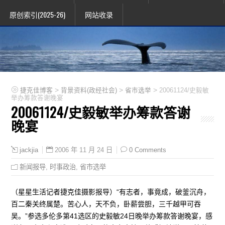
原创索引(2025-26)
网站收录
>
>
>
捷克佳博客
背景资料(政经社会)
省市选举
20061124/史毅敏
举办筹款答谢晚宴
20061124/史毅敏举办筹款答谢
晚宴
2006 年 11 月 24 日
0 Comments
jackjia
新闻报导
,
时事政治
,
省市选举
（星星生活记者捷克佳摄影报导）“有志者，事竟成，破釜沉舟，
百二秦关终属楚。苦心人，天不负，卧薪尝胆，三千越甲可吞
吴。”参选多伦多第41选区的史毅敏24日晚举办筹款答谢晚宴，感