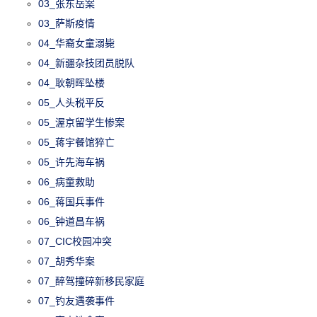
03_张东岳案
03_萨斯疫情
04_华裔女童溺毙
04_新疆杂技团员脱队
04_耿朝晖坠楼
05_人头税平反
05_渥京留学生惨案
05_蒋宇餐馆猝亡
05_许先海车祸
06_病童救助
06_蒋国兵事件
06_钟道昌车祸
07_CIC校园冲突
07_胡秀华案
07_醉驾撞碎新移民家庭
07_钓友遇袭事件