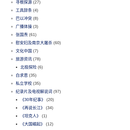
寻根探源
(27)
工具辞条
(4)
巴以冲突
(8)
广播体操
(3)
张国焘
(61)
慰安妇及南京大屠杀
(60)
文化中国
(7)
旅游资讯
(78)
北极探险
(6)
白求恩
(35)
私立学校
(35)
纪录片及电视解说词
(97)
《30年纪事》
(20)
《再说长江》
(34)
《坦克人》
(1)
《大国崛起》
(12)