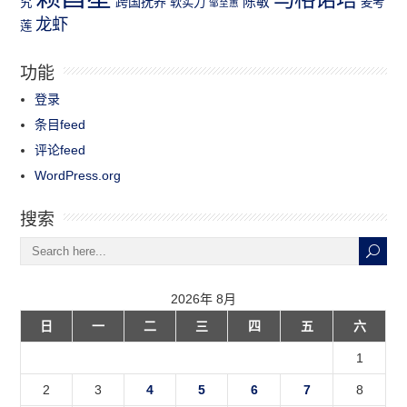
跨国抚养
陈敏
究
软实力
麦考
邹至蕙
龙虾
莲
功能
登录
条目feed
评论feed
WordPress.org
搜索
2026年 8月
日
一
二
三
四
五
六
1
2
3
4
5
6
7
8