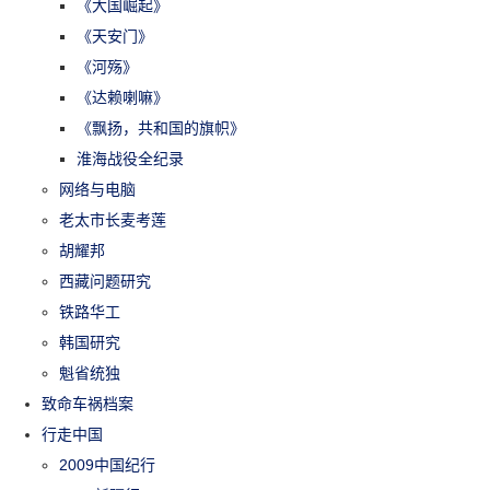
《大国崛起》
《天安门》
《河殇》
《达赖喇嘛》
《飘扬，共和国的旗帜》
淮海战役全纪录
网络与电脑
老太市长麦考莲
胡耀邦
西藏问题研究
铁路华工
韩国研究
魁省统独
致命车祸档案
行走中国
2009中国纪行