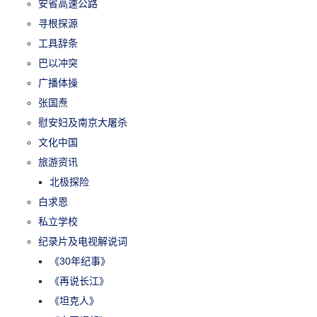
安省高速公路
寻根探源
工具辞条
巴以冲突
广播体操
张国焘
慰安妇及南京大屠杀
文化中国
旅游资讯
北极探险
白求恩
私立学校
纪录片及电视解说词
《30年纪事》
《再说长江》
《坦克人》