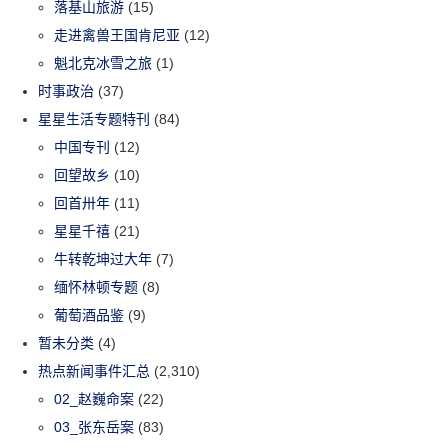
落基山旅游
(15)
走进禽兽王国肯尼亚
(12)
魁北克冰雪之旅
(1)
时事政治
(37)
星星生活专题特刊
(84)
中国专刊
(12)
回望故乡
(10)
回首卅年
(11)
星星千禧
(21)
牛转乾坤过大年
(7)
缅怀林顿专题
(8)
葡萄酒品鉴
(9)
暂未分类
(4)
热点新闻事件汇总
(2,310)
02_赵巍命案
(22)
03_张东岳案
(83)