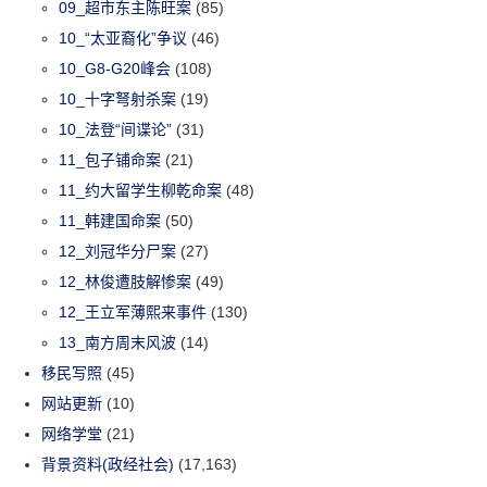
09_超市东主陈旺案
(85)
10_“太亚裔化”争议
(46)
10_G8-G20峰会
(108)
10_十字弩射杀案
(19)
10_法登“间谍论”
(31)
11_包子铺命案
(21)
11_约大留学生柳乾命案
(48)
11_韩建国命案
(50)
12_刘冠华分尸案
(27)
12_林俊遭肢解惨案
(49)
12_王立军薄熙来事件
(130)
13_南方周末风波
(14)
移民写照
(45)
网站更新
(10)
网络学堂
(21)
背景资料(政经社会)
(17,163)