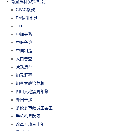
背景资料(政经社会)
CPAC拨款
RV调研系列
TTC
中加关系
中医争论
中国制造
人口普查
党魁选举
加元汇率
加拿大政治危机
四川大地震周年祭
外国干涉
多伦多市政员工罢工
手机携号跨网
改革开放三十年