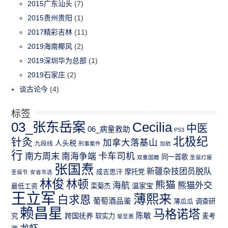
2015广东汕头
(7)
2015贵州贵阳
(1)
2017精彩吉林
(11)
2019海南椰风
(2)
2019深圳华为总部
(1)
2019石家庄
(2)
谈古论今
(4)
标签
03_张东岳案
Cecilia
中医
06_病童救助
PS3
北极纪
针灸
加拿大落基山
人头税
九段线
刑事案件
加航
行
南方周末
卡车司机
南海争端
同一首歌
双重国籍
圣诞灯屋
张国焘
新疆杂技团员脱队
成吉思汗
摩托党
圣诞节
安省市选
林俊
林顿
熊猫
熊猫外交
海航
温家宝
最低工资
栾菊杰
王立军
薄熙来
白求恩
葡萄酒品鉴
薄瓜瓜
调查研
赖昌星
马格诺塔
跨国抚养
陈敏
究
软实力
麦考
邹至蕙