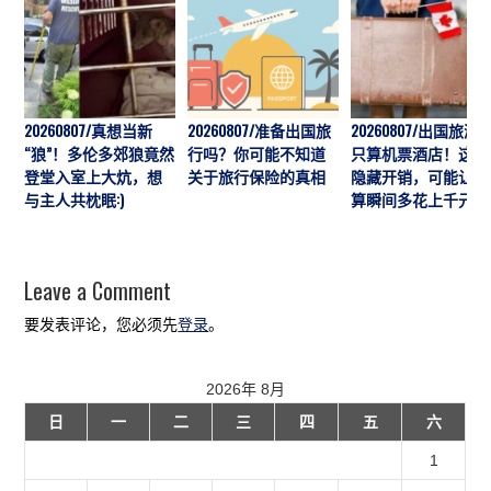
20260807/真想当新
20260807/准备出国旅
20260807/出国旅游
“狼”！多伦多郊狼竟然
行吗？你可能不知道
只算机票酒店！这7
登堂入室上大炕，想
关于旅行保险的真相
隐藏开销，可能让预
与主人共枕眠:)
算瞬间多花上千元
Leave a Comment
要发表评论，您必须先
登录
。
2026年 8月
日
一
二
三
四
五
六
1