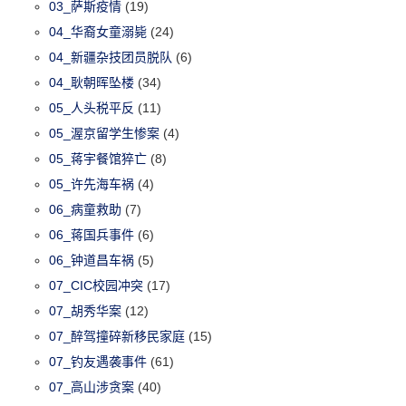
03_萨斯疫情
(19)
04_华裔女童溺毙
(24)
04_新疆杂技团员脱队
(6)
04_耿朝晖坠楼
(34)
05_人头税平反
(11)
05_渥京留学生惨案
(4)
05_蒋宇餐馆猝亡
(8)
05_许先海车祸
(4)
06_病童救助
(7)
06_蒋国兵事件
(6)
06_钟道昌车祸
(5)
07_CIC校园冲突
(17)
07_胡秀华案
(12)
07_醉驾撞碎新移民家庭
(15)
07_钓友遇袭事件
(61)
07_高山涉贪案
(40)