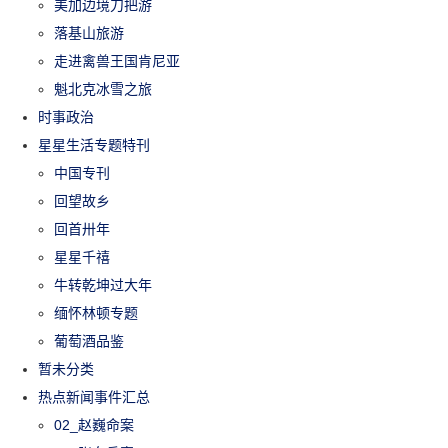
美加边境刀把游
落基山旅游
走进禽兽王国肯尼亚
魁北克冰雪之旅
时事政治
星星生活专题特刊
中国专刊
回望故乡
回首卅年
星星千禧
牛转乾坤过大年
缅怀林顿专题
葡萄酒品鉴
暂未分类
热点新闻事件汇总
02_赵巍命案