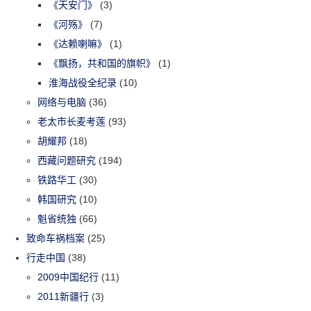
《天安门》
(3)
《河殇》
(7)
《达赖喇嘛》
(1)
《飘扬，共和国的旗帜》
(1)
淮海战役全纪录
(10)
网络与电脑
(36)
老太市长麦考莲
(93)
胡耀邦
(18)
西藏问题研究
(194)
铁路华工
(30)
韩国研究
(10)
魁省统独
(66)
致命车祸档案
(25)
行走中国
(38)
2009中国纪行
(11)
2011新疆行
(3)