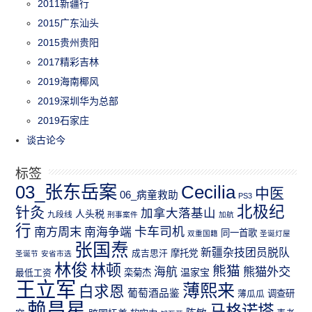
2011新疆行
2015广东汕头
2015贵州贵阳
2017精彩吉林
2019海南椰风
2019深圳华为总部
2019石家庄
谈古论今
标签
03_张东岳案
Cecilia
中医
06_病童救助
PS3
北极纪
针灸
加拿大落基山
人头税
九段线
刑事案件
加航
行
南方周末
卡车司机
南海争端
同一首歌
双重国籍
圣诞灯屋
张国焘
新疆杂技团员脱队
成吉思汗
摩托党
圣诞节
安省市选
林俊
林顿
熊猫
熊猫外交
海航
温家宝
最低工资
栾菊杰
王立军
薄熙来
白求恩
葡萄酒品鉴
薄瓜瓜
调查研
赖昌星
马格诺塔