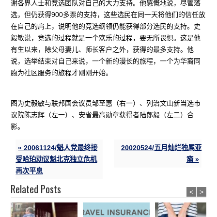
谢各界人士和竞选团队对自己的大力支持。他感慨地说，尽管落
选，但仍获得900多票的支持，这些选民在同一天将他们的信任放
在自己的肩上，说明他的竞选纲领仍能获得部分选民的支持。史
毅敏说，竞选的过程就是一个欢乐的过程，要无所畏惧。这是他
有生以来，除父母妻儿、师长客户之外，获得的最多支持。他
说，选举结束对自己来说，一个新的漫长的旅程，一个为华裔同
胞为社区服务的旅程才刚刚开始。
图为史毅敏与联邦国会议员邹至惠（右一）、列治文山新当选市
议院陈志辉（左一）、安省最高勋章获得者陆郎毅（左二）合
影。
« 20061124/魁人党最终接
20020524/五月灿烂独属亚
受哈珀动议魁北克独立危机
裔 »
再次平息
Related Posts
<
>