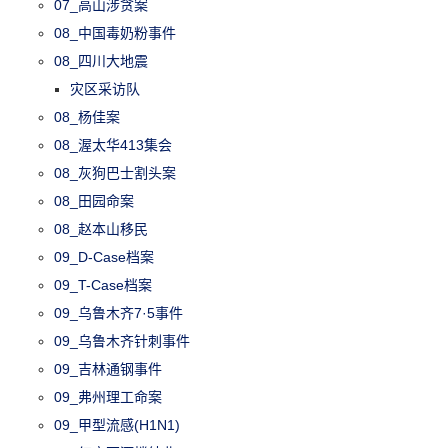
07_高山涉贪案
08_中国毒奶粉事件
08_四川大地震
灾区采访队
08_杨佳案
08_渥太华413集会
08_灰狗巴士割头案
08_田园命案
08_赵本山移民
09_D-Case档案
09_T-Case档案
09_乌鲁木齐7·5事件
09_乌鲁木齐针刺事件
09_吉林通钢事件
09_弗州理工命案
09_甲型流感(H1N1)