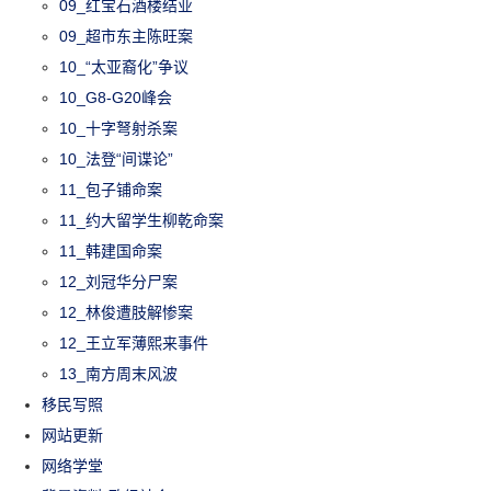
09_红宝石酒楼结业
09_超市东主陈旺案
10_“太亚裔化”争议
10_G8-G20峰会
10_十字弩射杀案
10_法登“间谍论”
11_包子铺命案
11_约大留学生柳乾命案
11_韩建国命案
12_刘冠华分尸案
12_林俊遭肢解惨案
12_王立军薄熙来事件
13_南方周末风波
移民写照
网站更新
网络学堂