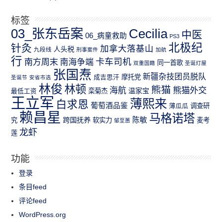
标签
03_张东岳案
Cecilia
中医
06_病童救助
PS3
北极纪
针灸
加拿大落基山
人头税
九段线
刑事案件
加航
行
南方周末
卡车司机
南海争端
同一首歌
双重国籍
圣诞灯屋
张国焘
新疆杂技团员脱队
成吉思汗
摩托党
圣诞节
安省市选
林俊
林顿
熊猫
熊猫外交
海航
温家宝
最低工资
栾菊杰
王立军
薄熙来
白求恩
葡萄酒品鉴
薄瓜瓜
调查研
赖昌星
马格诺塔
跨国抚养
陈敏
究
软实力
麦考
邹至蕙
龙虾
莲
功能
登录
条目feed
评论feed
WordPress.org