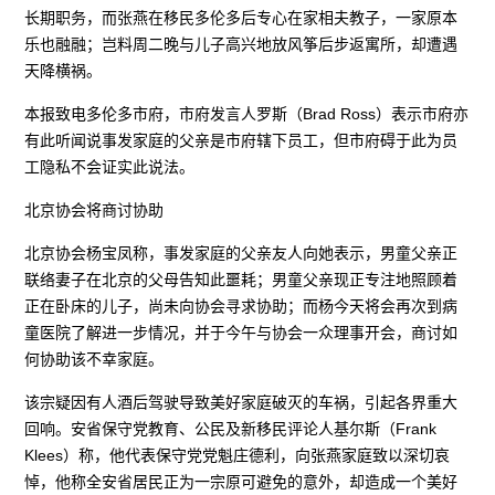
长期职务，而张燕在移民多伦多后专心在家相夫教子，一家原本
乐也融融；岂料周二晚与儿子高兴地放风筝后步返寓所，却遭遇
天降横祸。
本报致电多伦多市府，市府发言人罗斯（Brad Ross）表示市府亦
有此听闻说事发家庭的父亲是市府辖下员工，但市府碍于此为员
工隐私不会证实此说法。
北京协会将商讨协助
北京协会杨宝凤称，事发家庭的父亲友人向她表示，男童父亲正
联络妻子在北京的父母告知此噩耗；男童父亲现正专注地照顾着
正在卧床的儿子，尚未向协会寻求协助；而杨今天将会再次到病
童医院了解进一步情况，并于今午与协会一众理事开会，商讨如
何协助该不幸家庭。
该宗疑因有人酒后驾驶导致美好家庭破灭的车祸，引起各界重大
回响。安省保守党教育、公民及新移民评论人基尔斯（Frank
Klees）称，他代表保守党党魁庄德利，向张燕家庭致以深切哀
悼，他称全安省居民正为一宗原可避免的意外，却造成一个美好