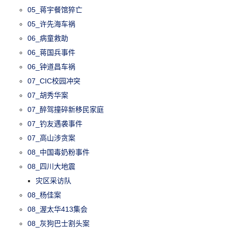
05_蒋宇餐馆猝亡
05_许先海车祸
06_病童救助
06_蒋国兵事件
06_钟道昌车祸
07_CIC校园冲突
07_胡秀华案
07_醉驾撞碎新移民家庭
07_钓友遇袭事件
07_高山涉贪案
08_中国毒奶粉事件
08_四川大地震
灾区采访队
08_杨佳案
08_渥太华413集会
08_灰狗巴士割头案