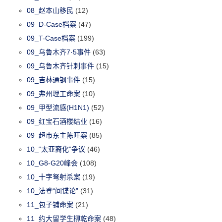
08_赵本山移民
(12)
09_D-Case档案
(47)
09_T-Case档案
(199)
09_乌鲁木齐7·5事件
(63)
09_乌鲁木齐针刺事件
(15)
09_吉林通钢事件
(15)
09_弗州理工命案
(10)
09_甲型流感(H1N1)
(52)
09_红宝石酒楼结业
(16)
09_超市东主陈旺案
(85)
10_“太亚裔化”争议
(46)
10_G8-G20峰会
(108)
10_十字弩射杀案
(19)
10_法登“间谍论”
(31)
11_包子铺命案
(21)
11_约大留学生柳乾命案
(48)