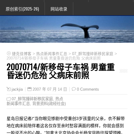
原创索引(2025-26)
网站收录
>
>
>
捷克佳博客
热点新闻事件汇总
07_醉驾撞碎新移民家庭
20070714/新移母子车祸 男童重昏迷仍危殆 父病床前照
20070714/新移母子车祸 男童重
昏迷仍危殆 父病床前照
2007 年 07 月 14 日
0 Comments
jackjia
07_醉驾撞碎新移民家庭
,
热点
新闻事件汇总
,
背景资料(政经社会)
星岛日报记者/“当你眼见惨剧中受重创3岁孩童的父亲，衣不解带
地在病床前陪伴着这名仅存至亲时愁容满面的模样，你就会感到
一股说不出的心酸。”加拿大北京协会会长杨宝凤昨往探望颈椎、