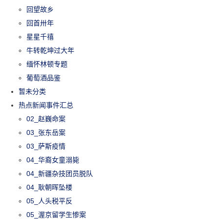
回望故乡
回首卅年
星星千禧
牛转乾坤过大年
缅怀林顿专题
葡萄酒品鉴
暂未分类
热点新闻事件汇总
02_赵巍命案
03_张东岳案
03_萨斯疫情
04_华裔女童溺毙
04_新疆杂技团员脱队
04_耿朝晖坠楼
05_人头税平反
05_渥京留学生惨案