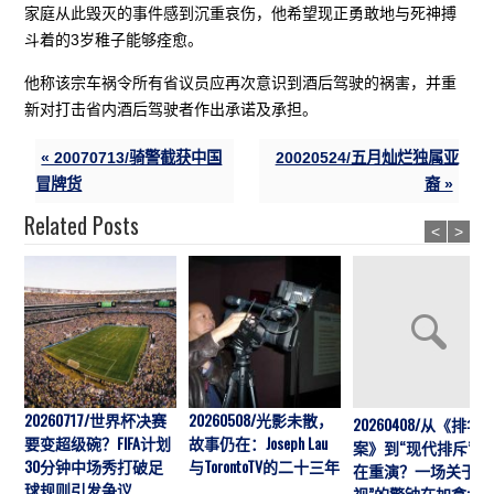
家庭从此毁灭的事件感到沉重哀伤，他希望现正勇敢地与死神搏
斗着的3岁稚子能够痊愈。
他称该宗车祸令所有省议员应再次意识到酒后驾驶的祸害，并重
新对打击省内酒后驾驶者作出承诺及承担。
« 20070713/骑警截获中国
20020524/五月灿烂独属亚
冒牌货
裔 »
Related Posts
<
>
20260717/世界杯决赛
20260508/光影未散，
20260408/从《排华
要变超级碗？FIFA计划
故事仍在：Joseph Lau
案》到“现代排斥”历
30分钟中场秀打破足
与TorontoTV的二十三年
在重演？一场关于“
球规则引发争议
视”的警钟在加拿大