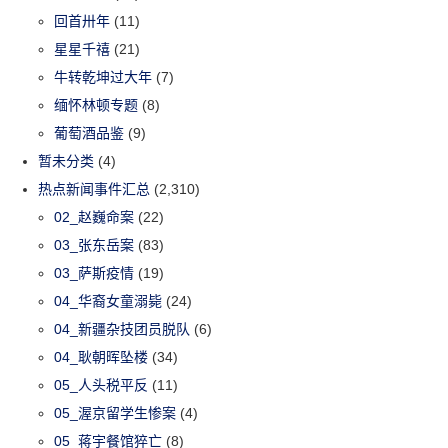
回首卅年
(11)
星星千禧
(21)
牛转乾坤过大年
(7)
缅怀林顿专题
(8)
葡萄酒品鉴
(9)
暂未分类
(4)
热点新闻事件汇总
(2,310)
02_赵巍命案
(22)
03_张东岳案
(83)
03_萨斯疫情
(19)
04_华裔女童溺毙
(24)
04_新疆杂技团员脱队
(6)
04_耿朝晖坠楼
(34)
05_人头税平反
(11)
05_渥京留学生惨案
(4)
05_蒋宇餐馆猝亡
(8)