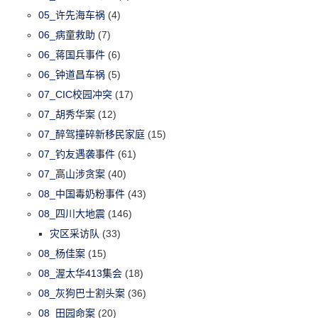
05_许先海车祸
(4)
06_病童救助
(7)
06_蒋国兵事件
(6)
06_钟道昌车祸
(5)
07_CIC校园冲突
(17)
07_胡秀华案
(12)
07_醉驾撞碎新移民家庭
(15)
07_钓友遇袭事件
(61)
07_高山涉贪案
(40)
08_中国毒奶粉事件
(43)
08_四川大地震
(146)
灾区采访队
(33)
08_杨佳案
(15)
08_渥太华413集会
(18)
08_灰狗巴士割头案
(36)
08_田园命案
(20)