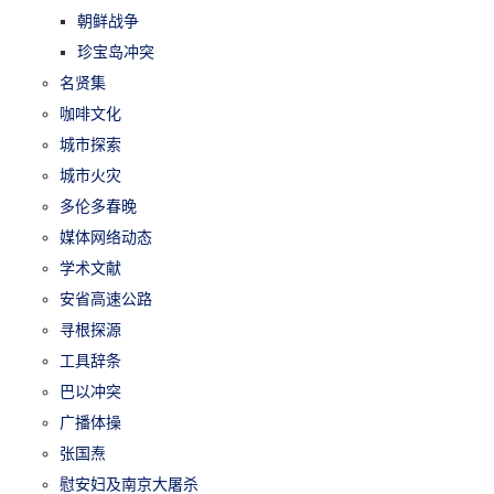
朝鲜战争
珍宝岛冲突
名贤集
咖啡文化
城市探索
城市火灾
多伦多春晚
媒体网络动态
学术文献
安省高速公路
寻根探源
工具辞条
巴以冲突
广播体操
张国焘
慰安妇及南京大屠杀