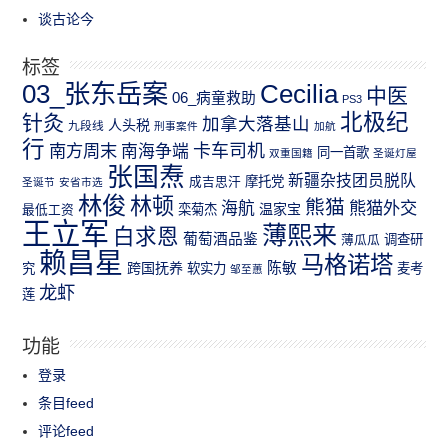
谈古论今
标签
03_张东岳案
Cecilia
中医
06_病童救助
PS3
北极纪
针灸
加拿大落基山
人头税
九段线
刑事案件
加航
行
南方周末
卡车司机
南海争端
同一首歌
双重国籍
圣诞灯屋
张国焘
新疆杂技团员脱队
成吉思汗
摩托党
圣诞节
安省市选
林俊
林顿
熊猫
熊猫外交
海航
温家宝
最低工资
栾菊杰
王立军
薄熙来
白求恩
葡萄酒品鉴
薄瓜瓜
调查研
赖昌星
马格诺塔
跨国抚养
陈敏
究
软实力
麦考
邹至蕙
龙虾
莲
功能
登录
条目feed
评论feed