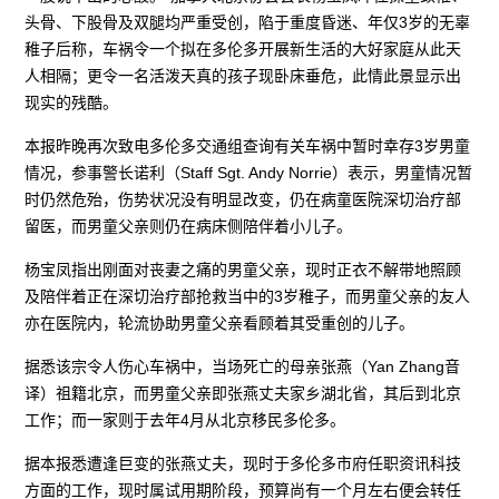
头骨、下股骨及双腿均严重受创，陷于重度昏迷、年仅3岁的无辜
稚子后称，车祸令一个拟在多伦多开展新生活的大好家庭从此天
人相隔；更令一名活泼天真的孩子现卧床垂危，此情此景显示出
现实的残酷。
本报昨晚再次致电多伦多交通组查询有关车祸中暂时幸存3岁男童
情况，参事警长诺利（Staff Sgt. Andy Norrie）表示，男童情况暂
时仍然危殆，伤势状况没有明显改变，仍在病童医院深切治疗部
留医，而男童父亲则仍在病床侧陪伴着小儿子。
杨宝凤指出刚面对丧妻之痛的男童父亲，现时正衣不解带地照顾
及陪伴着正在深切治疗部抢救当中的3岁稚子，而男童父亲的友人
亦在医院内，轮流协助男童父亲看顾着其受重创的儿子。
据悉该宗令人伤心车祸中，当场死亡的母亲张燕（Yan Zhang音
译）祖籍北京，而男童父亲即张燕丈夫家乡湖北省，其后到北京
工作；而一家则于去年4月从北京移民多伦多。
据本报悉遭逢巨变的张燕丈夫，现时于多伦多市府任职资讯科技
方面的工作，现时属试用期阶段，预算尚有一个月左右便会转任