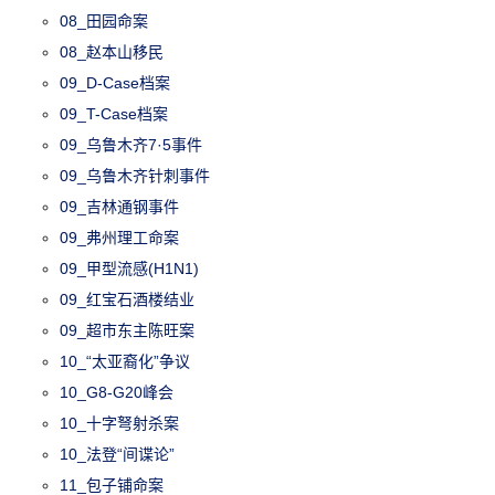
08_田园命案
08_赵本山移民
09_D-Case档案
09_T-Case档案
09_乌鲁木齐7·5事件
09_乌鲁木齐针刺事件
09_吉林通钢事件
09_弗州理工命案
09_甲型流感(H1N1)
09_红宝石酒楼结业
09_超市东主陈旺案
10_“太亚裔化”争议
10_G8-G20峰会
10_十字弩射杀案
10_法登“间谍论”
11_包子铺命案