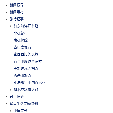
新闻报导
新闻素材
旅行记事
加东海洋四省游
北极纪行
南极探险
古巴度假行
密西西比河之旅
直击印度达兰萨拉
美加边境刀把游
落基山旅游
走进禽兽王国肯尼亚
魁北克冰雪之旅
时事政治
星星生活专题特刊
中国专刊