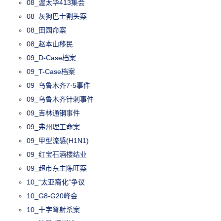
08_渥太华413集会
08_灰狗巴士割头案
08_田园命案
08_赵本山移民
09_D-Case档案
09_T-Case档案
09_乌鲁木齐7·5事件
09_乌鲁木齐针刺事件
09_吉林通钢事件
09_弗州理工命案
09_甲型流感(H1N1)
09_红宝石酒楼结业
09_超市东主陈旺案
10_“太亚裔化”争议
10_G8-G20峰会
10_十字弩射杀案