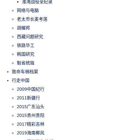
淮海战役全纪录
网络与电脑
老太市长麦考莲
胡耀邦
西藏问题研究
铁路华工
韩国研究
魁省统独
致命车祸档案
行走中国
2009中国纪行
2011新疆行
2015广东汕头
2015贵州贵阳
2017精彩吉林
2019海南椰风