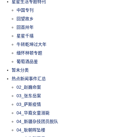
星星生活专题特刊
中国专刊
回望故乡
回首卅年
星星千禧
牛转乾坤过大年
缅怀林顿专题
葡萄酒品鉴
暂未分类
热点新闻事件汇总
02_赵巍命案
03_张东岳案
03_萨斯疫情
04_华裔女童溺毙
04_新疆杂技团员脱队
04_耿朝晖坠楼