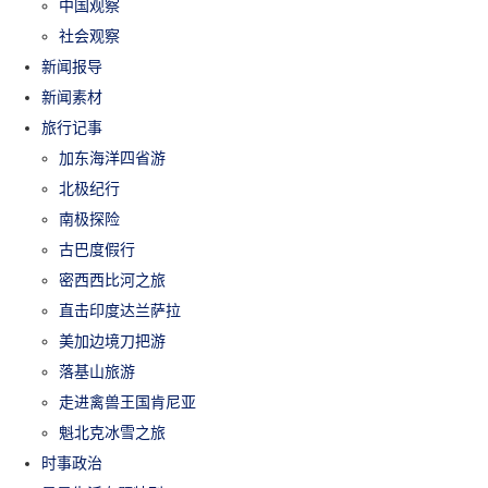
中国观察
社会观察
新闻报导
新闻素材
旅行记事
加东海洋四省游
北极纪行
南极探险
古巴度假行
密西西比河之旅
直击印度达兰萨拉
美加边境刀把游
落基山旅游
走进禽兽王国肯尼亚
魁北克冰雪之旅
时事政治