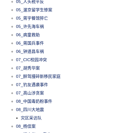
05_人头税平反
05_渥京留学生惨案
05_蒋宇餐馆猝亡
05_许先海车祸
06_病童救助
06_蒋国兵事件
06_钟道昌车祸
07_CIC校园冲突
07_胡秀华案
07_醉驾撞碎新移民家庭
07_钓友遇袭事件
07_高山涉贪案
08_中国毒奶粉事件
08_四川大地震
灾区采访队
08_杨佳案