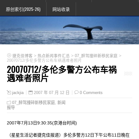
原创索引(2025-26)
网站收录
>
>
>
捷克佳博客
热点新闻事件汇总
07_醉驾撞碎新移民家庭
20070712/多伦多警方公布车祸遇难者照片
20070712/多伦多警方公布车祸
遇难者照片
2007 年 07 月 12 日
0 Comments
jackjia
07_醉驾撞碎新移民家庭
,
新闻
报导
2007年7月13日9:30:35(京港台时间)
（星星生活记者捷克佳报道）多伦多警方12日下午公布11日晚在