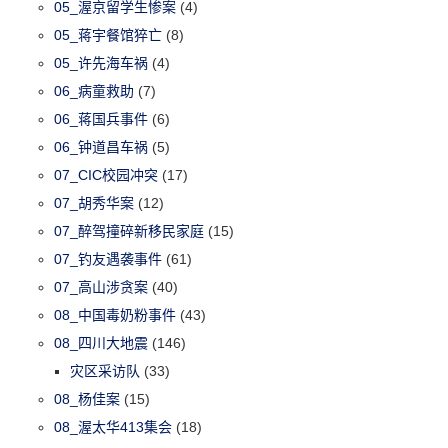
05_渥京留学生惨案
(4)
05_蒋宇餐馆猝亡
(8)
05_许先海车祸
(4)
06_病童救助
(7)
06_蒋国兵事件
(6)
06_钟道昌车祸
(5)
07_CIC校园冲突
(17)
07_胡秀华案
(12)
07_醉驾撞碎新移民家庭
(15)
07_钓友遇袭事件
(61)
07_高山涉贪案
(40)
08_中国毒奶粉事件
(43)
08_四川大地震
(146)
灾区采访队
(33)
08_杨佳案
(15)
08_渥太华413集会
(18)