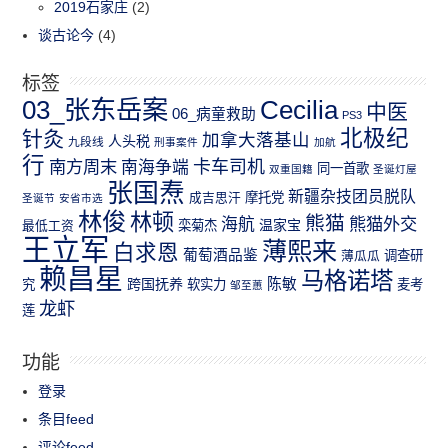
2019石家庄
(2)
谈古论今
(4)
标签
03_张东岳案
Cecilia
中医
06_病童救助
PS3
北极纪
针灸
加拿大落基山
人头税
九段线
刑事案件
加航
行
南方周末
卡车司机
南海争端
同一首歌
双重国籍
圣诞灯屋
张国焘
新疆杂技团员脱队
成吉思汗
摩托党
圣诞节
安省市选
林俊
林顿
熊猫
熊猫外交
海航
温家宝
最低工资
栾菊杰
王立军
薄熙来
白求恩
葡萄酒品鉴
薄瓜瓜
调查研
赖昌星
马格诺塔
跨国抚养
陈敏
究
软实力
麦考
邹至蕙
龙虾
莲
功能
登录
条目feed
评论feed