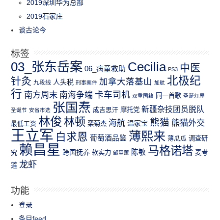
2019深圳华为总部
2019石家庄
谈古论今
标签
03_张东岳案
Cecilia
中医
06_病童救助
PS3
北极纪
针灸
加拿大落基山
人头税
九段线
刑事案件
加航
行
南方周末
卡车司机
南海争端
同一首歌
双重国籍
圣诞灯屋
张国焘
新疆杂技团员脱队
成吉思汗
摩托党
圣诞节
安省市选
林俊
林顿
熊猫
熊猫外交
海航
温家宝
最低工资
栾菊杰
王立军
薄熙来
白求恩
葡萄酒品鉴
薄瓜瓜
调查研
赖昌星
马格诺塔
跨国抚养
陈敏
究
软实力
麦考
邹至蕙
龙虾
莲
功能
登录
条目feed