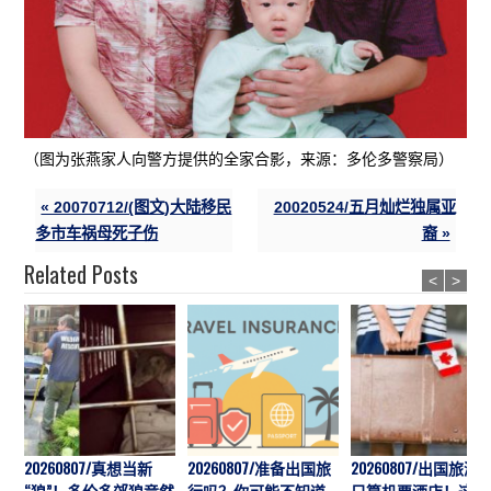
（图为张燕家人向警方提供的全家合影，来源：多伦多警察局）
« 20070712/(图文)大陆移民
20020524/五月灿烂独属亚
多市车祸母死子伤
裔 »
Related Posts
<
>
20260807/真想当新
20260807/准备出国旅
20260807/出国旅游
“狼”！多伦多郊狼竟然
行吗？你可能不知道
只算机票酒店！这7