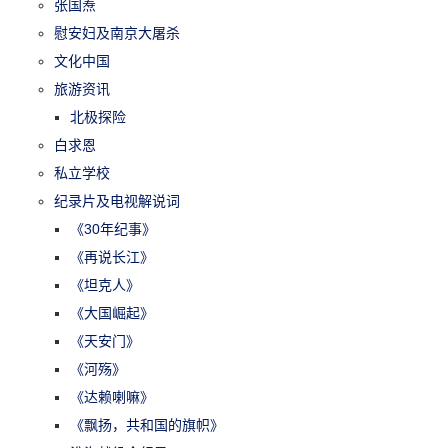
张国焘
慰安妇及南京大屠杀
文化中国
旅游资讯
北极探险
白求恩
私立学校
纪录片及电视解说词
《30年纪事》
《再说长江》
《坦克人》
《大国崛起》
《天安门》
《河殇》
《达赖喇嘛》
《飘扬，共和国的旗帜》