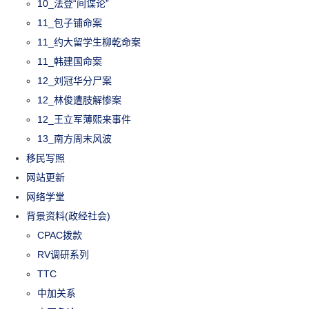
10_法登“间谍论”
11_包子铺命案
11_约大留学生柳乾命案
11_韩建国命案
12_刘冠华分尸案
12_林俊遭肢解惨案
12_王立军薄熙来事件
13_南方周末风波
移民写照
网站更新
网络学堂
背景资料(政经社会)
CPAC拨款
RV调研系列
TTC
中加关系