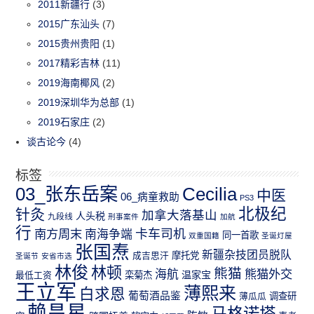
2011新疆行
(3)
2015广东汕头
(7)
2015贵州贵阳
(1)
2017精彩吉林
(11)
2019海南椰风
(2)
2019深圳华为总部
(1)
2019石家庄
(2)
谈古论今
(4)
标签
03_张东岳案
Cecilia
中医
06_病童救助
PS3
北极纪
针灸
加拿大落基山
人头税
九段线
刑事案件
加航
行
南方周末
卡车司机
南海争端
同一首歌
双重国籍
圣诞灯屋
张国焘
新疆杂技团员脱队
成吉思汗
摩托党
圣诞节
安省市选
林俊
林顿
熊猫
熊猫外交
海航
温家宝
最低工资
栾菊杰
王立军
薄熙来
白求恩
葡萄酒品鉴
薄瓜瓜
调查研
赖昌星
马格诺塔