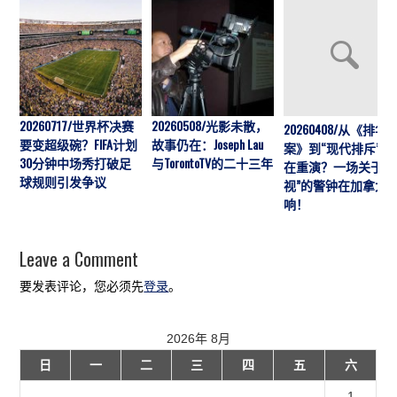
20260717/世界杯决赛
20260508/光影未散，
20260408/从《排华
要变超级碗？FIFA计划
故事仍在：Joseph Lau
案》到“现代排斥”历
30分钟中场秀打破足
与TorontoTV的二十三年
在重演？一场关于“
球规则引发争议
视”的警钟在加拿大
响！
Leave a Comment
要发表评论，您必须先
登录
。
2026年 8月
日
一
二
三
四
五
六
1