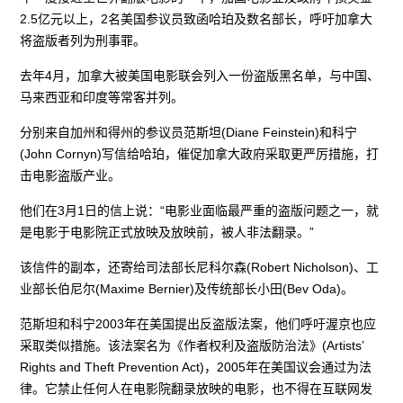
2.5亿元以上，2名美国参议员致函哈珀及数名部长，呼吁加拿大
将盗版者列为刑事罪。
去年4月，加拿大被美国电影联会列入一份盗版黑名单，与中国、
马来西亚和印度等常客并列。
分别来自加州和得州的参议员范斯坦(Diane Feinstein)和科宁
(John Cornyn)写信给哈珀，催促加拿大政府采取更严厉措施，打
击电影盗版产业。
他们在3月1日的信上说：“电影业面临最严重的盗版问题之一，就
是电影于电影院正式放映及放映前，被人非法翻录。”
该信件的副本，还寄给司法部长尼科尔森(Robert Nicholson)、工
业部长伯尼尔(Maxime Bernier)及传统部长小田(Bev Oda)。
范斯坦和科宁2003年在美国提出反盗版法案，他们呼吁渥京也应
采取类似措施。该法案名为《作者权利及盗版防治法》(Artists’
Rights and Theft Prevention Act)，2005年在美国议会通过为法
律。它禁止任何人在电影院翻录放映的电影，也不得在互联网发