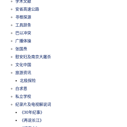
学术文献
安省高速公路
寻根探源
工具辞条
巴以冲突
广播体操
张国焘
慰安妇及南京大屠杀
文化中国
旅游资讯
北极探险
白求恩
私立学校
纪录片及电视解说词
《30年纪事》
《再说长江》