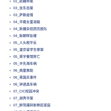
02_赵巍命案
03_张东岳案
03_萨斯疫情
04_华裔女童溺毙
04_新疆杂技团员脱队
04_耿朝晖坠楼
05_人头税平反
05_渥京留学生惨案
05_蒋宇餐馆猝亡
05_许先海车祸
06_病童救助
06_蒋国兵事件
06_钟道昌车祸
07_CIC校园冲突
07_胡秀华案
07_醉驾撞碎新移民家庭