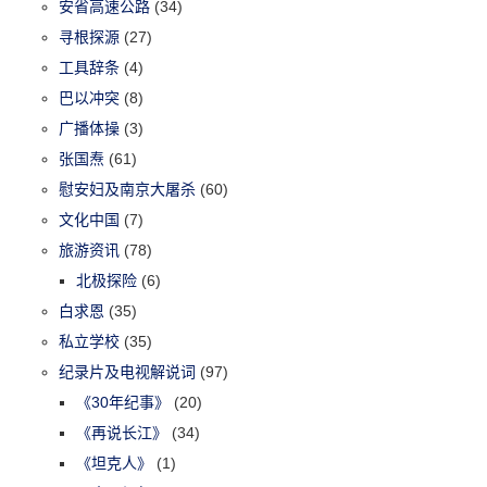
安省高速公路
(34)
寻根探源
(27)
工具辞条
(4)
巴以冲突
(8)
广播体操
(3)
张国焘
(61)
慰安妇及南京大屠杀
(60)
文化中国
(7)
旅游资讯
(78)
北极探险
(6)
白求恩
(35)
私立学校
(35)
纪录片及电视解说词
(97)
《30年纪事》
(20)
《再说长江》
(34)
《坦克人》
(1)