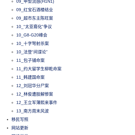
09_甲型流感(H1N1)
09_红宝石酒楼结业
09_超市东主陈旺案
10_“太亚裔化”争议
10_G8-G20峰会
10_十字弩射杀案
10_法登“间谍论”
11_包子铺命案
11_约大留学生柳乾命案
11_韩建国命案
12_刘冠华分尸案
12_林俊遭肢解惨案
12_王立军薄熙来事件
13_南方周末风波
移民写照
网站更新