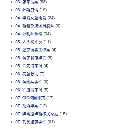
03_张东岳案
(83)
03_萨斯疫情
(19)
04_华裔女童溺毙
(24)
04_新疆杂技团员脱队
(6)
04_耿朝晖坠楼
(34)
05_人头税平反
(11)
05_渥京留学生惨案
(4)
05_蒋宇餐馆猝亡
(8)
05_许先海车祸
(4)
06_病童救助
(7)
06_蒋国兵事件
(6)
06_钟道昌车祸
(5)
07_CIC校园冲突
(17)
07_胡秀华案
(12)
07_醉驾撞碎新移民家庭
(15)
07_钓友遇袭事件
(61)