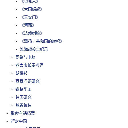
《坦克人》
《大国崛起》
《天安门》
《河殇》
《达赖喇嘛》
《飘扬，共和国的旗帜》
淮海战役全纪录
网络与电脑
老太市长麦考莲
胡耀邦
西藏问题研究
铁路华工
韩国研究
魁省统独
致命车祸档案
行走中国