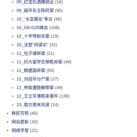
09_红宝石酒楼结业
(16)
09_超市东主陈旺案
(85)
10_“太亚裔化”争议
(46)
10_G8-G20峰会
(108)
10_十字弩射杀案
(19)
10_法登“间谍论”
(31)
11_包子铺命案
(21)
11_约大留学生柳乾命案
(48)
11_韩建国命案
(50)
12_刘冠华分尸案
(27)
12_林俊遭肢解惨案
(49)
12_王立军薄熙来事件
(130)
13_南方周末风波
(14)
移民写照
(45)
网站更新
(10)
网络学堂
(21)