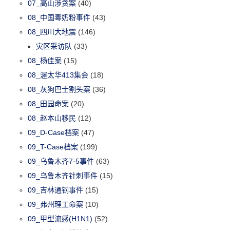
07_高山涉贪案
(40)
08_中国毒奶粉事件
(43)
08_四川大地震
(146)
灾区采访队
(33)
08_杨佳案
(15)
08_渥太华413集会
(18)
08_灰狗巴士割头案
(36)
08_田园命案
(20)
08_赵本山移民
(12)
09_D-Case档案
(47)
09_T-Case档案
(199)
09_乌鲁木齐7·5事件
(63)
09_乌鲁木齐针刺事件
(15)
09_吉林通钢事件
(15)
09_弗州理工命案
(10)
09_甲型流感(H1N1)
(52)