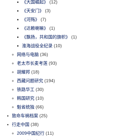
《大国崛起》
(12)
《天安门》
(3)
《河殇》
(7)
《达赖喇嘛》
(1)
《飘扬，共和国的旗帜》
(1)
淮海战役全纪录
(10)
网络与电脑
(36)
老太市长麦考莲
(93)
胡耀邦
(18)
西藏问题研究
(194)
铁路华工
(30)
韩国研究
(10)
魁省统独
(66)
致命车祸档案
(25)
行走中国
(38)
2009中国纪行
(11)