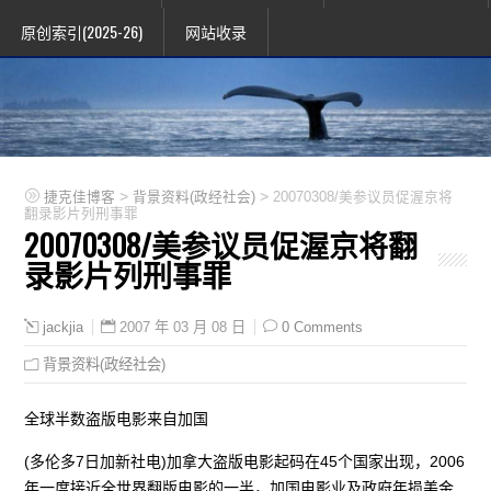
原创索引(2025-26)
网站收录
>
>
捷克佳博客
背景资料(政经社会)
20070308/美参议员促渥京将
翻录影片列刑事罪
20070308/美参议员促渥京将翻
录影片列刑事罪
2007 年 03 月 08 日
0 Comments
jackjia
背景资料(政经社会)
全球半数盗版电影来自加国
(多伦多7日加新社电)加拿大盗版电影起码在45个国家出现，2006
年一度接近全世界翻版电影的一半，加国电影业及政府年损美金