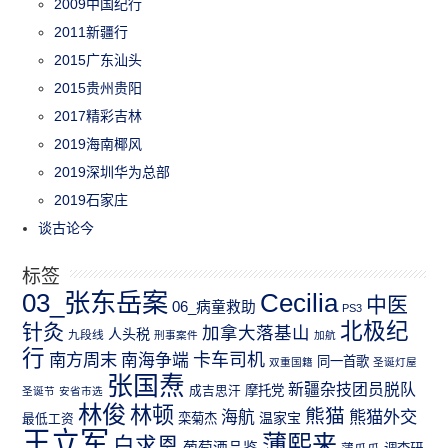
2009中国纪行
2011新疆行
2015广东汕头
2015贵州贵阳
2017精彩吉林
2019海南椰风
2019深圳华为总部
2019石家庄
谈古论今
标签
03_张东岳案
Cecilia
中医
06_病童救助
PS3
北极纪
针灸
加拿大落基山
人头税
九段线
刑事案件
加航
行
南方周末
卡车司机
南海争端
同一首歌
双重国籍
圣诞灯屋
张国焘
新疆杂技团员脱队
成吉思汗
摩托党
圣诞节
安省市选
林俊
林顿
熊猫
熊猫外交
海航
温家宝
最低工资
栾菊杰
王立军
薄熙来
白求恩
葡萄酒品鉴