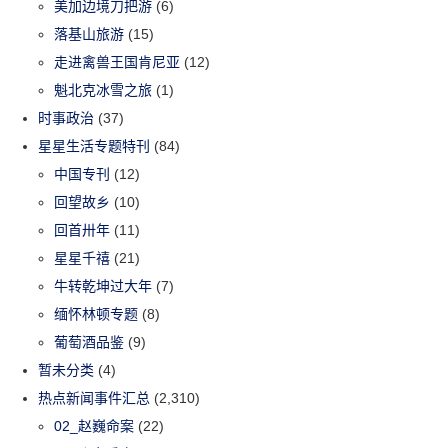
美加边境刀把游
(6)
落基山旅游
(15)
走进禽兽王国肯尼亚
(12)
魁北克冰雪之旅
(1)
时事政治
(37)
星星生活专题特刊
(84)
中国专刊
(12)
回望故乡
(10)
回首卅年
(11)
星星千禧
(21)
牛转乾坤过大年
(7)
缅怀林顿专题
(8)
葡萄酒品鉴
(9)
暂未分类
(4)
热点新闻事件汇总
(2,310)
02_赵巍命案
(22)