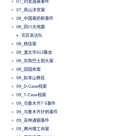
07_钓友遇袭事件
07_高山涉贪案
08_中国毒奶粉事件
08_四川大地震
灾区采访队
08_杨佳案
08_渥太华413集会
08_灰狗巴士割头案
08_田园命案
08_赵本山移民
09_D-Case档案
09_T-Case档案
09_乌鲁木齐7·5事件
09_乌鲁木齐针刺事件
09_吉林通钢事件
09_弗州理工命案