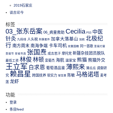
2019石家庄
谈古论今
标签
03_张东岳案
Cecilia
中医
06_病童救助
PS3
北极纪
针灸
加拿大落基山
人头税
九段线
刑事案件
加航
行
南方周末
卡车司机
南海争端
同一首歌
双重国籍
圣诞灯屋
张国焘
新疆杂技团员脱队
成吉思汗
摩托党
圣诞节
安省市选
林俊
林顿
熊猫
熊猫外交
海航
温家宝
最低工资
栾菊杰
王立军
薄熙来
白求恩
葡萄酒品鉴
薄瓜瓜
调查研
赖昌星
马格诺塔
跨国抚养
陈敏
究
软实力
麦考
邹至蕙
龙虾
莲
功能
登录
条目feed