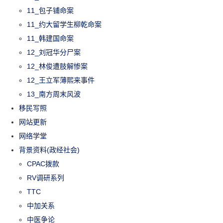
11_包子铺命案
11_约大留学生柳乾命案
11_韩建国命案
12_刘冠华分尸案
12_林俊遭肢解惨案
12_王立军薄熙来事件
13_南方周末风波
移民写照
网站更新
网络学堂
背景资料(政经社会)
CPAC拨款
RV调研系列
TTC
中加关系
中医争论