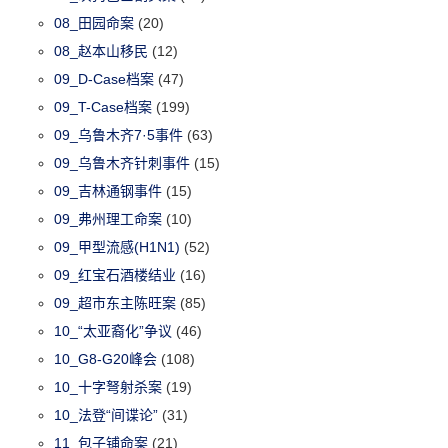
08_田园命案
(20)
08_赵本山移民
(12)
09_D-Case档案
(47)
09_T-Case档案
(199)
09_乌鲁木齐7·5事件
(63)
09_乌鲁木齐针刺事件
(15)
09_吉林通钢事件
(15)
09_弗州理工命案
(10)
09_甲型流感(H1N1)
(52)
09_红宝石酒楼结业
(16)
09_超市东主陈旺案
(85)
10_“太亚裔化”争议
(46)
10_G8-G20峰会
(108)
10_十字弩射杀案
(19)
10_法登“间谍论”
(31)
11_包子铺命案
(21)