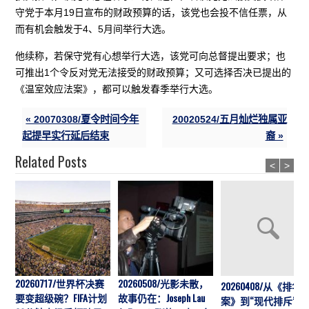
守党于本月19日宣布的财政预算的话，该党也会投不信任票，从
而有机会触发于4、5月间举行大选。
他续称，若保守党有心想举行大选，该党可向总督提出要求；也
可推出1个令反对党无法接受的财政预算；又可选择否决已提出的
《温室效应法案》，都可以触发春季举行大选。
« 20070308/夏令时间今年
20020524/五月灿烂独属亚
起提早实行延后结束
裔 »
Related Posts
<
>
20260717/世界杯决赛
20260508/光影未散，
20260408/从《排华
要变超级碗？FIFA计划
故事仍在：Joseph Lau
案》到“现代排斥”历