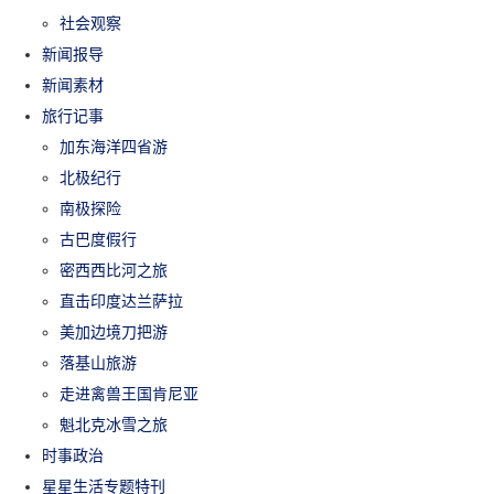
社会观察
新闻报导
新闻素材
旅行记事
加东海洋四省游
北极纪行
南极探险
古巴度假行
密西西比河之旅
直击印度达兰萨拉
美加边境刀把游
落基山旅游
走进禽兽王国肯尼亚
魁北克冰雪之旅
时事政治
星星生活专题特刊