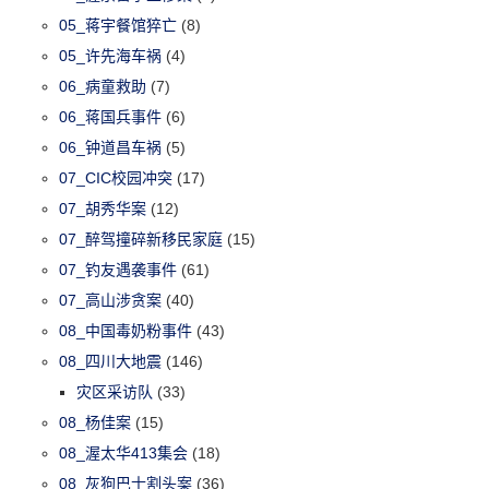
05_蒋宇餐馆猝亡
(8)
05_许先海车祸
(4)
06_病童救助
(7)
06_蒋国兵事件
(6)
06_钟道昌车祸
(5)
07_CIC校园冲突
(17)
07_胡秀华案
(12)
07_醉驾撞碎新移民家庭
(15)
07_钓友遇袭事件
(61)
07_高山涉贪案
(40)
08_中国毒奶粉事件
(43)
08_四川大地震
(146)
灾区采访队
(33)
08_杨佳案
(15)
08_渥太华413集会
(18)
08_灰狗巴士割头案
(36)