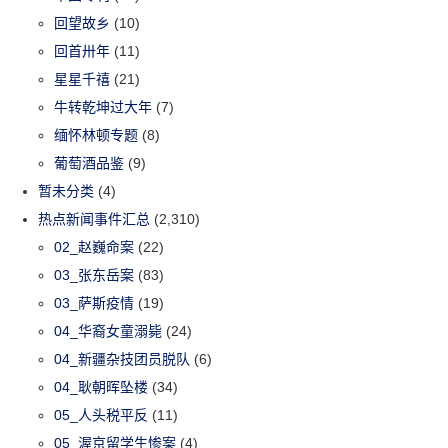
回望故乡
(10)
回首卅年
(11)
星星千禧
(21)
牛转乾坤过大年
(7)
缅怀林顿专题
(8)
葡萄酒品鉴
(9)
暂未分类
(4)
热点新闻事件汇总
(2,310)
02_赵巍命案
(22)
03_张东岳案
(83)
03_萨斯疫情
(19)
04_华裔女童溺毙
(24)
04_新疆杂技团员脱队
(6)
04_耿朝晖坠楼
(34)
05_人头税平反
(11)
05_渥京留学生惨案
(4)