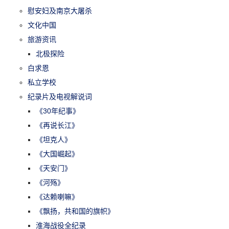
慰安妇及南京大屠杀
文化中国
旅游资讯
北极探险
白求恩
私立学校
纪录片及电视解说词
《30年纪事》
《再说长江》
《坦克人》
《大国崛起》
《天安门》
《河殇》
《达赖喇嘛》
《飘扬，共和国的旗帜》
淮海战役全纪录