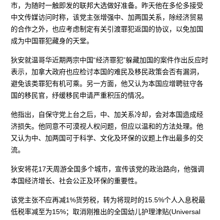
市，为随时一触即发的联邦大选做好准备。昨天他在多伦多接受
中文传媒访问时称，该党主张增强中、加两国关系，除经济贸易
的合作之外，也应考虑制定有关引渡罪犯返国的协议，以免加国
成为中国罪犯藏身的天堂。
狄安就温哥华近期两宗中国“经济罪犯”躲藏加国的案件作出反应时
表示，加拿大政府也应检讨本国的难民及移民政策会否有漏洞，
避免该类罪犯有机可乘。另一方面，他又认为本国应增聘驻守各
国的移民官，纾缓移民申请严重积压的情况。
他指出，自保守党上台之后，中、加关系冷却，会对本国造成经
济损失。他同意不可漠视人权问题，但应以温和的方法处理。他
又认为中、加两国可于科学、文化及环保的议题上作出最多的交
流。
狄安将花17天周游全国多个城市，宣传该党的政治路向，他强调
本国经济增长、社会公正及环保的重要性。
该党主张不应再减1%货劳税，转为将现时的15.5%个人入息税最
低税率减至为15%；取消刚推出的全国幼儿护理津贴(Universal