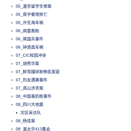
05_渥京留学生惨案
05_蒋宇餐馆猝亡
05_许先海车祸
06_病童救助
06_蒋国兵事件
06_钟道昌车祸
07_CIC校园冲突
07_胡秀华案
07_醉驾撞碎新移民家庭
07_钓友遇袭事件
07_高山涉贪案
08_中国毒奶粉事件
08_四川大地震
灾区采访队
08_杨佳案
08_渥太华413集会