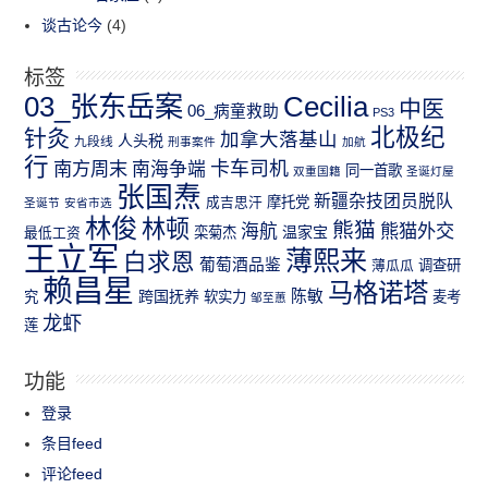
谈古论今
(4)
标签
03_张东岳案
Cecilia
中医
06_病童救助
PS3
北极纪
针灸
加拿大落基山
人头税
九段线
刑事案件
加航
行
南方周末
卡车司机
南海争端
同一首歌
双重国籍
圣诞灯屋
张国焘
新疆杂技团员脱队
成吉思汗
摩托党
圣诞节
安省市选
林俊
林顿
熊猫
熊猫外交
海航
温家宝
最低工资
栾菊杰
王立军
薄熙来
白求恩
葡萄酒品鉴
薄瓜瓜
调查研
赖昌星
马格诺塔
跨国抚养
陈敏
究
软实力
麦考
邹至蕙
龙虾
莲
功能
登录
条目feed
评论feed