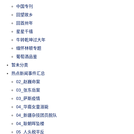
中国专刊
回望故乡
回首卅年
星星千禧
牛转乾坤过大年
缅怀林顿专题
葡萄酒品鉴
暂未分类
热点新闻事件汇总
02_赵巍命案
03_张东岳案
03_萨斯疫情
04_华裔女童溺毙
04_新疆杂技团员脱队
04_耿朝晖坠楼
05_人头税平反