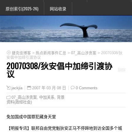
原创索引(2025-26)
网站收录
>
>
>
捷克佳博客
热点新闻事件汇总
07_高山涉贪案
20070308/狄
安倡中加缔引渡协议
20070308/狄安倡中加缔引渡协
议
2007 年 03 月 08 日
0 Comments
jackjia
07_高山涉贪案
,
中加关系
,
背景
资料(政经社会)
免加国成中国罪犯藏身天堂
【明报专讯】联邦自由党党魁狄安正马不停蹄地到访全国多个城