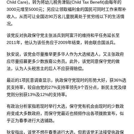
Child Care)，转为将幼儿税务津贴(Child Tax Benefit)由每年的
3000元增至5000元；另应让领取福利金的国民可同时工作来帮补
收入，从而可让全国达90万名儿童脱离处于贫穷线以下的生活情
况。
该党反对执政保守党主张派兵到阿富汗的维持和平任务延长至
2011年，他认为该任务应于2009年结束，转由联合国派兵。
狄安说，该党会尽量推举更多华人作为大选候选人，又主张政府
应尽量招募更多少数族裔公务员。此外，该党同意保守党的做
法，认为人头税苦主的后人不应获得赔偿。
最近的1项民意调查显示，执政保守党现时的形势大好，获36%选
民支持率，较自由党的27%支持率领先9个百分点，新民主党及绿
党则分别获13%及12%的支持率。
有政治分析家指若现时举行大选，保守党有机会由现时的少数政
府变成大多数政府，而保守党最近也频频作出各项拨款宣布，似
乎正为春季进行大选铺路。
狄安指出，该党不想在春季进行大选，但若该党无法接受执政保