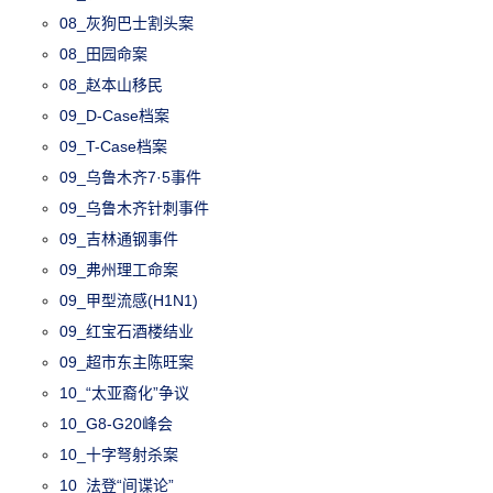
08_灰狗巴士割头案
08_田园命案
08_赵本山移民
09_D-Case档案
09_T-Case档案
09_乌鲁木齐7·5事件
09_乌鲁木齐针刺事件
09_吉林通钢事件
09_弗州理工命案
09_甲型流感(H1N1)
09_红宝石酒楼结业
09_超市东主陈旺案
10_“太亚裔化”争议
10_G8-G20峰会
10_十字弩射杀案
10_法登“间谍论”