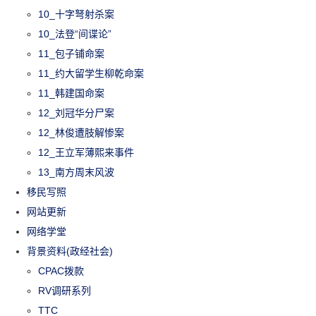
10_十字弩射杀案
10_法登“间谍论”
11_包子铺命案
11_约大留学生柳乾命案
11_韩建国命案
12_刘冠华分尸案
12_林俊遭肢解惨案
12_王立军薄熙来事件
13_南方周末风波
移民写照
网站更新
网络学堂
背景资料(政经社会)
CPAC拨款
RV调研系列
TTC