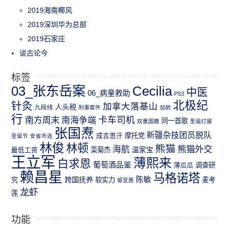
2019海南椰风
2019深圳华为总部
2019石家庄
谈古论今
标签
03_张东岳案
Cecilia
中医
06_病童救助
PS3
北极纪
针灸
加拿大落基山
人头税
九段线
刑事案件
加航
行
南方周末
卡车司机
南海争端
同一首歌
双重国籍
圣诞灯屋
张国焘
新疆杂技团员脱队
成吉思汗
摩托党
圣诞节
安省市选
林俊
林顿
熊猫
熊猫外交
海航
温家宝
最低工资
栾菊杰
王立军
薄熙来
白求恩
葡萄酒品鉴
薄瓜瓜
调查研
赖昌星
马格诺塔
跨国抚养
陈敏
究
软实力
麦考
邹至蕙
龙虾
莲
功能