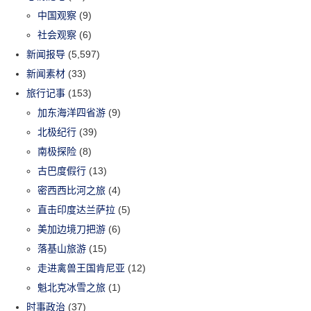
中国观察
(9)
社会观察
(6)
新闻报导
(5,597)
新闻素材
(33)
旅行记事
(153)
加东海洋四省游
(9)
北极纪行
(39)
南极探险
(8)
古巴度假行
(13)
密西西比河之旅
(4)
直击印度达兰萨拉
(5)
美加边境刀把游
(6)
落基山旅游
(15)
走进禽兽王国肯尼亚
(12)
魁北克冰雪之旅
(1)
时事政治
(37)