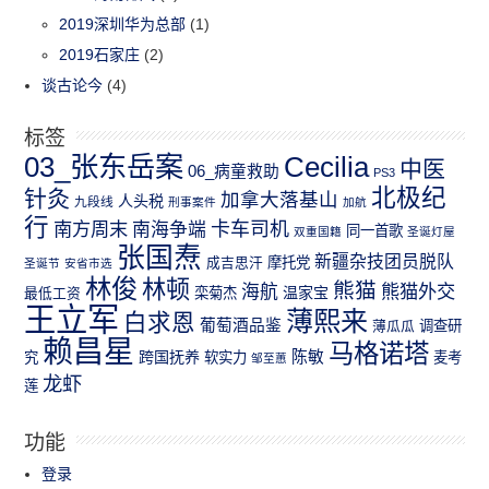
2019深圳华为总部
(1)
2019石家庄
(2)
谈古论今
(4)
标签
03_张东岳案
Cecilia
中医
06_病童救助
PS3
北极纪
针灸
加拿大落基山
人头税
九段线
刑事案件
加航
行
南方周末
卡车司机
南海争端
同一首歌
双重国籍
圣诞灯屋
张国焘
新疆杂技团员脱队
成吉思汗
摩托党
圣诞节
安省市选
林俊
林顿
熊猫
熊猫外交
海航
温家宝
最低工资
栾菊杰
王立军
薄熙来
白求恩
葡萄酒品鉴
薄瓜瓜
调查研
赖昌星
马格诺塔
跨国抚养
陈敏
究
软实力
麦考
邹至蕙
龙虾
莲
功能
登录