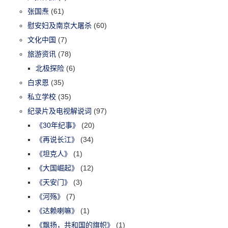
张国焘
(61)
慰安妇及南京大屠杀
(60)
文化中国
(7)
旅游资讯
(78)
北极探险
(6)
白求恩
(35)
私立学校
(35)
纪录片及电视解说词
(97)
《30年纪事》
(20)
《再说长江》
(34)
《坦克人》
(1)
《大国崛起》
(12)
《天安门》
(3)
《河殇》
(7)
《达赖喇嘛》
(1)
《飘扬，共和国的旗帜》
(1)