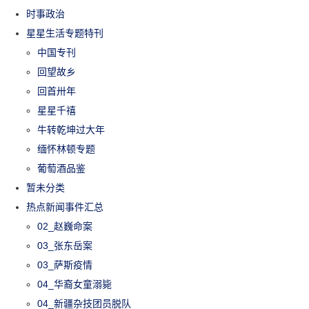
时事政治
星星生活专题特刊
中国专刊
回望故乡
回首卅年
星星千禧
牛转乾坤过大年
缅怀林顿专题
葡萄酒品鉴
暂未分类
热点新闻事件汇总
02_赵巍命案
03_张东岳案
03_萨斯疫情
04_华裔女童溺毙
04_新疆杂技团员脱队