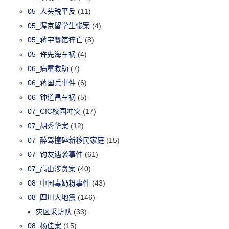
05_人头税平反
(11)
05_渥京留学生惨案
(4)
05_蒋宇餐馆猝亡
(8)
05_许先海车祸
(4)
06_病童救助
(7)
06_蒋国兵事件
(6)
06_钟道昌车祸
(5)
07_CIC校园冲突
(17)
07_胡秀华案
(12)
07_醉驾撞碎新移民家庭
(15)
07_钓友遇袭事件
(61)
07_高山涉贪案
(40)
08_中国毒奶粉事件
(43)
08_四川大地震
(146)
灾区采访队
(33)
08_杨佳案
(15)