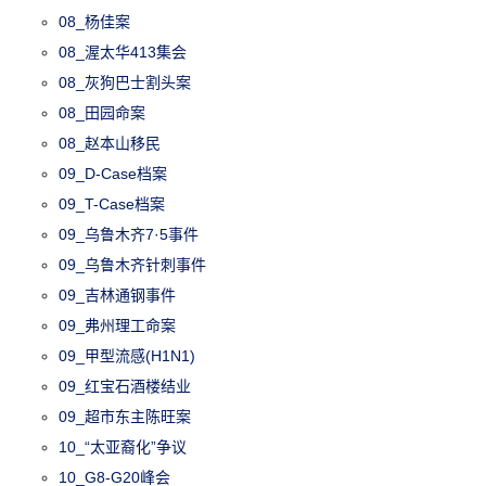
08_杨佳案
08_渥太华413集会
08_灰狗巴士割头案
08_田园命案
08_赵本山移民
09_D-Case档案
09_T-Case档案
09_乌鲁木齐7·5事件
09_乌鲁木齐针刺事件
09_吉林通钢事件
09_弗州理工命案
09_甲型流感(H1N1)
09_红宝石酒楼结业
09_超市东主陈旺案
10_“太亚裔化”争议
10_G8-G20峰会