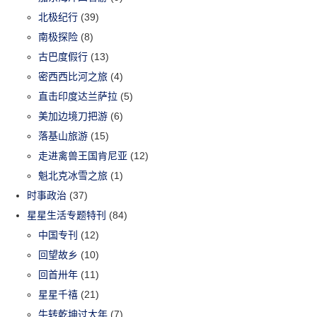
北极纪行
(39)
南极探险
(8)
古巴度假行
(13)
密西西比河之旅
(4)
直击印度达兰萨拉
(5)
美加边境刀把游
(6)
落基山旅游
(15)
走进禽兽王国肯尼亚
(12)
魁北克冰雪之旅
(1)
时事政治
(37)
星星生活专题特刊
(84)
中国专刊
(12)
回望故乡
(10)
回首卅年
(11)
星星千禧
(21)
牛转乾坤过大年
(7)