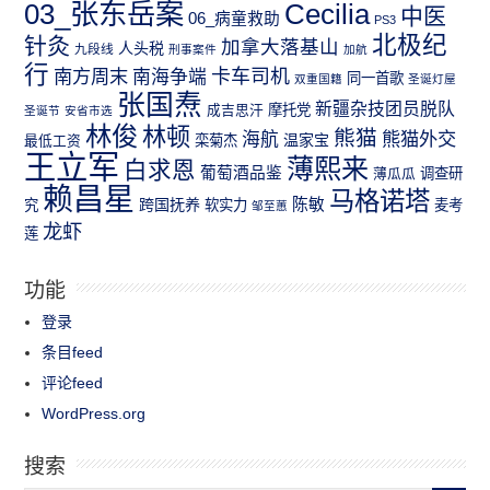
03_张东岳案
Cecilia
中医
06_病童救助
PS3
北极纪
针灸
加拿大落基山
人头税
九段线
刑事案件
加航
行
南方周末
卡车司机
南海争端
同一首歌
双重国籍
圣诞灯屋
张国焘
新疆杂技团员脱队
成吉思汗
摩托党
圣诞节
安省市选
林俊
林顿
熊猫
熊猫外交
海航
温家宝
最低工资
栾菊杰
王立军
薄熙来
白求恩
葡萄酒品鉴
薄瓜瓜
调查研
赖昌星
马格诺塔
跨国抚养
陈敏
究
软实力
麦考
邹至蕙
龙虾
莲
功能
登录
条目feed
评论feed
WordPress.org
搜索