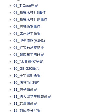
09_T-Case档案
09_乌鲁木齐7·5事件
09_乌鲁木齐针刺事件
09_吉林通钢事件
09_弗州理工命案
09_甲型流感(H1N1)
09_红宝石酒楼结业
09_超市东主陈旺案
10_“太亚裔化”争议
10_G8-G20峰会
10_十字弩射杀案
10_法登“间谍论”
11_包子铺命案
11_约大留学生柳乾命案
11_韩建国命案
12_刘冠华分尸案