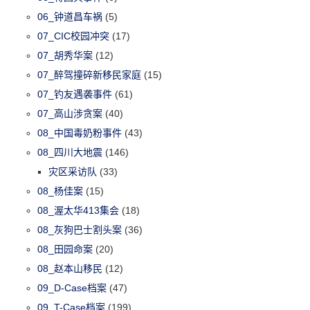
06_钟道昌车祸
(5)
07_CIC校园冲突
(17)
07_胡秀华案
(12)
07_醉驾撞碎新移民家庭
(15)
07_钓友遇袭事件
(61)
07_高山涉贪案
(40)
08_中国毒奶粉事件
(43)
08_四川大地震
(146)
灾区采访队
(33)
08_杨佳案
(15)
08_渥太华413集会
(18)
08_灰狗巴士割头案
(36)
08_田园命案
(20)
08_赵本山移民
(12)
09_D-Case档案
(47)
09_T-Case档案
(199)