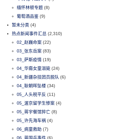
缅怀林顿专题
(8)
葡萄酒品鉴
(9)
暂未分类
(4)
热点新闻事件汇总
(2,310)
02_赵巍命案
(22)
03_张东岳案
(83)
03_萨斯疫情
(19)
04_华裔女童溺毙
(24)
04_新疆杂技团员脱队
(6)
04_耿朝晖坠楼
(34)
05_人头税平反
(11)
05_渥京留学生惨案
(4)
05_蒋宇餐馆猝亡
(8)
05_许先海车祸
(4)
06_病童救助
(7)
06_蒋国兵事件
(6)