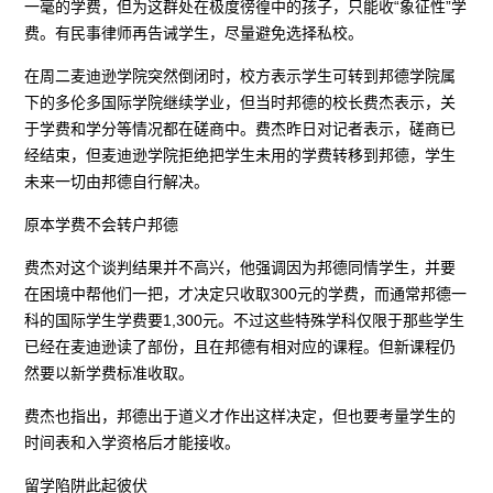
一毫的学费，但为这群处在极度徬徨中的孩子，只能收“象征性”学
费。有民事律师再告诫学生，尽量避免选择私校。
在周二麦迪逊学院突然倒闭时，校方表示学生可转到邦德学院属
下的多伦多国际学院继续学业，但当时邦德的校长费杰表示，关
于学费和学分等情况都在磋商中。费杰昨日对记者表示，磋商已
经结束，但麦迪逊学院拒绝把学生未用的学费转移到邦德，学生
未来一切由邦德自行解决。
原本学费不会转户邦德
费杰对这个谈判结果并不高兴，他强调因为邦德同情学生，并要
在困境中帮他们一把，才决定只收取300元的学费，而通常邦德一
科的国际学生学费要1,300元。不过这些特殊学科仅限于那些学生
已经在麦迪逊读了部份，且在邦德有相对应的课程。但新课程仍
然要以新学费标准收取。
费杰也指出，邦德出于道义才作出这样决定，但也要考量学生的
时间表和入学资格后才能接收。
留学陷阱此起彼伏