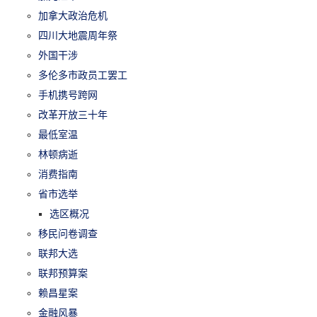
加拿大政治危机
四川大地震周年祭
外国干涉
多伦多市政员工罢工
手机携号跨网
改革开放三十年
最低室温
林顿病逝
消费指南
省市选举
选区概况
移民问卷调查
联邦大选
联邦预算案
赖昌星案
金融风暴