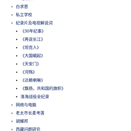
白求恩
私立学校
纪录片及电视解说词
《30年纪事》
《再说长江》
《坦克人》
《大国崛起》
《天安门》
《河殇》
《达赖喇嘛》
《飘扬，共和国的旗帜》
淮海战役全纪录
网络与电脑
老太市长麦考莲
胡耀邦
西藏问题研究