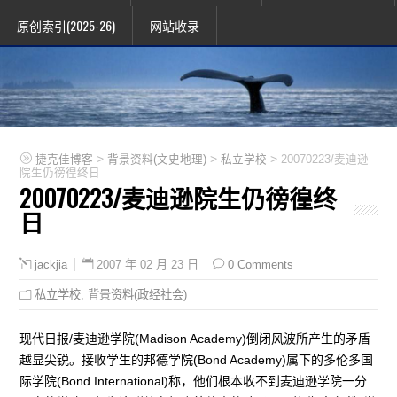
原创索引(2025-26)
网站收录
>
>
>
捷克佳博客
背景资料(文史地理)
私立学校
20070223/麦迪逊
院生仍徬徨终日
20070223/麦迪逊院生仍徬徨终
日
2007 年 02 月 23 日
0 Comments
jackjia
私立学校
,
背景资料(政经社会)
现代日报/麦迪逊学院(Madison Academy)倒闭风波所产生的矛盾
越显尖锐。接收学生的邦德学院(Bond Academy)属下的多伦多国
际学院(Bond International)称，他们根本收不到麦迪逊学院一分