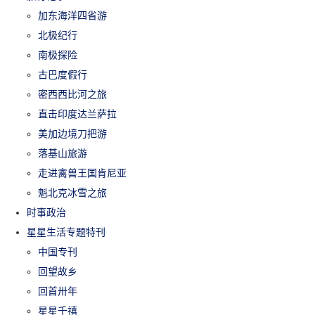
加东海洋四省游
北极纪行
南极探险
古巴度假行
密西西比河之旅
直击印度达兰萨拉
美加边境刀把游
落基山旅游
走进禽兽王国肯尼亚
魁北克冰雪之旅
时事政治
星星生活专题特刊
中国专刊
回望故乡
回首卅年
星星千禧