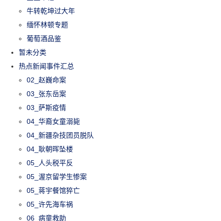
牛转乾坤过大年
缅怀林顿专题
葡萄酒品鉴
暂未分类
热点新闻事件汇总
02_赵巍命案
03_张东岳案
03_萨斯疫情
04_华裔女童溺毙
04_新疆杂技团员脱队
04_耿朝晖坠楼
05_人头税平反
05_渥京留学生惨案
05_蒋宇餐馆猝亡
05_许先海车祸
06_病童救助