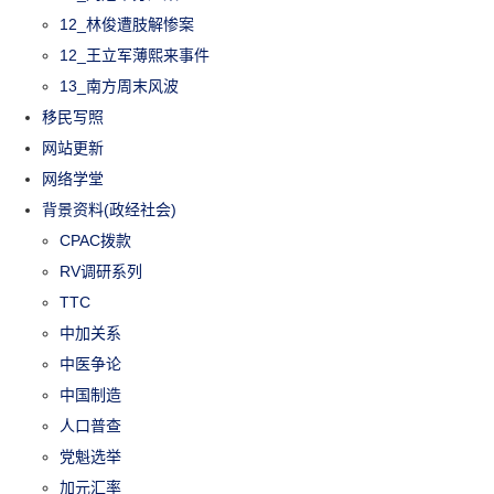
12_林俊遭肢解惨案
12_王立军薄熙来事件
13_南方周末风波
移民写照
网站更新
网络学堂
背景资料(政经社会)
CPAC拨款
RV调研系列
TTC
中加关系
中医争论
中国制造
人口普查
党魁选举
加元汇率