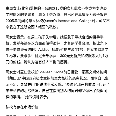
由周女士(化名)监护的一名朋友18岁的女儿此次不幸成为麦迪逊
学院倒闭的受害者。周女士感叹道，自己还在幸庆没为孩子报在
2005年倒闭的华人私校Queen’s International College时，却又不
幸栽在了这所全西人经营的私校。
周女士表示，在周二孩子失学后，她便急于寻找合适的接手学
校，发觉邦德在这方面都做得很好，尤其是学费合理。相比之下
位于麦迪逊旁边的J. Addison却展开“抢生源”攻势，但就要以新学
生标准，要求学生付足全部学费、300元更新费和校服等大约1万
元的价钱。她认为这有任人宰割的感觉。
周女士对麦迪逊校长Sheileen Krone前日接受一家英文媒体访问
时藉口因“中国政府极度宣扬加拿大私校的恶劣状况，而令自己生
源不足，导致关门”的说法非常反感。“麦迪逊现在的做法正印证了
某些私校的恶劣做法，自己在指摘别人的同时却又做出了类似同
样的事情。”她气愤地表示。
私校有存在市场价值