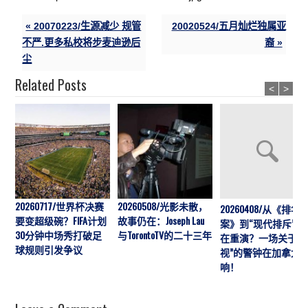
« 20070223/生源减少 规管
20020524/五月灿烂独属亚
不严.更多私校将步麦迪逊后
裔 »
尘
Related Posts
<
>
20260717/世界杯决赛
20260508/光影未散，
20260408/从《排华
要变超级碗？FIFA计划
故事仍在：Joseph Lau
案》到“现代排斥”历
30分钟中场秀打破足
与TorontoTV的二十三年
在重演？一场关于“
球规则引发争议
视”的警钟在加拿大
响！