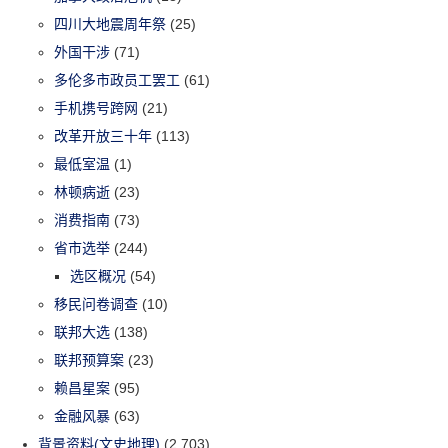
四川大地震周年祭
(25)
外国干涉
(71)
多伦多市政员工罢工
(61)
手机携号跨网
(21)
改革开放三十年
(113)
最低室温
(1)
林顿病逝
(23)
消费指南
(73)
省市选举
(244)
选区概况
(54)
移民问卷调查
(10)
联邦大选
(138)
联邦预算案
(23)
赖昌星案
(95)
金融风暴
(63)
背景资料(文史地理)
(2,703)