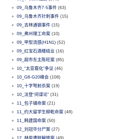
09_乌鲁木齐7·5事件
(63)
09_乌鲁木齐针刺事件
(15)
09_吉林通钢事件
(15)
09_弗州理工命案
(10)
09_甲型流感(H1N1)
(52)
09_红宝石酒楼结业
(16)
09_超市东主陈旺案
(85)
10_“太亚裔化”争议
(46)
10_G8-G20峰会
(108)
10_十字弩射杀案
(19)
10_法登“间谍论”
(31)
11_包子铺命案
(21)
11_约大留学生柳乾命案
(48)
11_韩建国命案
(50)
12_刘冠华分尸案
(27)
12_林俊遭肢解惨案
(49)