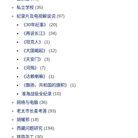
私立学校
(35)
纪录片及电视解说词
(97)
《30年纪事》
(20)
《再说长江》
(34)
《坦克人》
(1)
《大国崛起》
(12)
《天安门》
(3)
《河殇》
(7)
《达赖喇嘛》
(1)
《飘扬，共和国的旗帜》
(1)
淮海战役全纪录
(10)
网络与电脑
(36)
老太市长麦考莲
(93)
胡耀邦
(18)
西藏问题研究
(194)
铁路华工
(30)