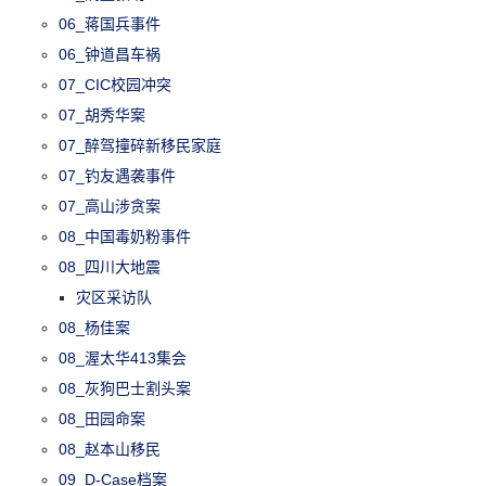
06_蒋国兵事件
06_钟道昌车祸
07_CIC校园冲突
07_胡秀华案
07_醉驾撞碎新移民家庭
07_钓友遇袭事件
07_高山涉贪案
08_中国毒奶粉事件
08_四川大地震
灾区采访队
08_杨佳案
08_渥太华413集会
08_灰狗巴士割头案
08_田园命案
08_赵本山移民
09_D-Case档案