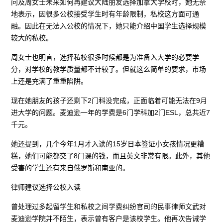
问及周女士未来如何再建议大陆朋友选择加拿大学校时，她无奈
地表示，因很多公校接受学生时有年龄限制，私校这方面可通
融。因此在无法入公校的情况下，她只能介绍中国学生选择规模
较大的私校。
周女士也明言，选择私校很多时候都是为准备入大学的必要学
分，对学校的教学质量都不计较了。但就这么简单的要求，市场
上还是充满了重重陷阱。
现在她朋友的孩子还剩下2门科没完成，正面临着可能无法在9月
进大学的问题。麦迪逊一年的学费是6门学科加2门ESL，总共近7
千元。
她还提到，几个今年1月才入读的15岁日本签证小女孩情况更糟
糕，她们可能都交了8门课的钱，而且英文非常有限。此外，其他
受害的学生还有来自俄罗斯和南亚的。
律师建议选择公校入读
曾处理过多起留学生和私校之间学费纠纷官司的民事律师文武对
麦迪逊学院并不陌生，表示曾有客户是该校学生。他再次告诫学