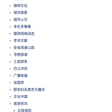
咖啡文化
城市探索
城市火灾
多伦多春晚
媒体网络动态
学术文献
安省高速公路
寻根探源
工具辞条
巴以冲突
广播体操
张国焘
慰安妇及南京大屠杀
文化中国
旅游资讯
北极探险