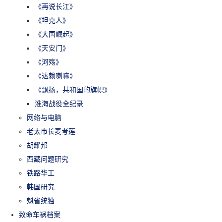
《再说长江》
《坦克人》
《大国崛起》
《天安门》
《河殇》
《达赖喇嘛》
《飘扬，共和国的旗帜》
淮海战役全纪录
网络与电脑
老太市长麦考莲
胡耀邦
西藏问题研究
铁路华工
韩国研究
魁省统独
致命车祸档案