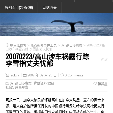
原创索引(2025-26)
网站收录
>
>
>
捷克佳博客
热点新闻事件汇总
07_高山涉贪案
20070223/高
山涉车祸露行踪 李雪指丈夫忧郁
20070223/高山涉车祸露行踪
李雪指丈夫忧郁
2007 年 02 月 23 日
0 Comments
jackjia
07_高山涉贪案
,
背景资料(政经
赖昌星
社会)
,
赖昌星案
明报专讯／加拿大移民部怀疑高山在加拿大购屋、置产的资金来
源，是来自於他所担任行长的中国银行黑龙江哈尔滨河松街支行
不翼而飞的巨款。根据中国公安部扣除在中国被冻结的汽车、房