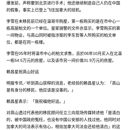
爆发前，声称要到北京进行手术；他还继续制造自己人仍在中国
的假象，事实上已登上飞往加拿大的班机。
李雪在未移民前已经在温哥华购屋，第一栋购买的是在市中心一
栋高层柏文的一个单位。皇家骑警的文件亦显示，李雪购买的第
一间物业，与高山同时被指涉案的李东哲等人所购买的柏文单
位，都是在同一栋楼。
李雪在05年时将温市中心的柏文求售，且於06年10月买入在北温
一栋54.5万元的房屋，以及该市另一间价值31.9万元的房屋。
赖昌星祝高山好运
明报专讯／听到高山获释的消息，老经验的赖昌星认为：「高山
是有身分的移民，他应该是没事的。」
赖昌星表示：「我祝福他好运。」
对高山透过代表他的移民顾问任立三向现场传媒转述他「是清白
的，被中国政府冤枉，也没有中国公安部的人找过他，他同时对
加拿大的司法表示有信心，相信加拿大司法会还给他清白」的这