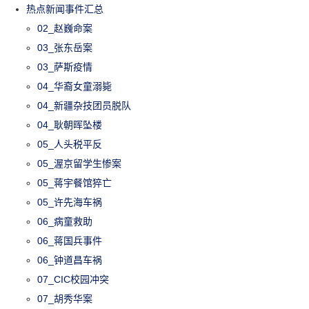
热点新闻事件汇总
02_赵巍命案
03_张东岳案
03_萨斯疫情
04_华裔女童溺毙
04_新疆杂技团员脱队
04_耿朝晖坠楼
05_人头税平反
05_渥京留学生惨案
05_蒋宇餐馆猝亡
05_许先海车祸
06_病童救助
06_蒋国兵事件
06_钟道昌车祸
07_CIC校园冲突
07_胡秀华案