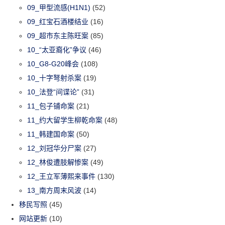
09_甲型流感(H1N1)
(52)
09_红宝石酒楼结业
(16)
09_超市东主陈旺案
(85)
10_“太亚裔化”争议
(46)
10_G8-G20峰会
(108)
10_十字弩射杀案
(19)
10_法登“间谍论”
(31)
11_包子铺命案
(21)
11_约大留学生柳乾命案
(48)
11_韩建国命案
(50)
12_刘冠华分尸案
(27)
12_林俊遭肢解惨案
(49)
12_王立军薄熙来事件
(130)
13_南方周末风波
(14)
移民写照
(45)
网站更新
(10)