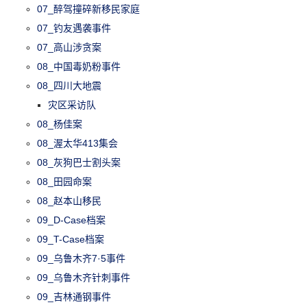
07_醉驾撞碎新移民家庭
07_钓友遇袭事件
07_高山涉贪案
08_中国毒奶粉事件
08_四川大地震
灾区采访队
08_杨佳案
08_渥太华413集会
08_灰狗巴士割头案
08_田园命案
08_赵本山移民
09_D-Case档案
09_T-Case档案
09_乌鲁木齐7·5事件
09_乌鲁木齐针刺事件
09_吉林通钢事件