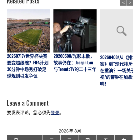
Related Posts
<
>
20260717/世界杯决赛
20260508/光影未散，
20260408/从《排华
要变超级碗？FIFA计划
故事仍在：Joseph Lau
案》到“现代排斥”历
30分钟中场秀打破足
与TorontoTV的二十三年
在重演？一场关于“
球规则引发争议
视”的警钟在加拿大
响！
Leave a Comment
要发表评论，您必须先
登录
。
2026年 8月