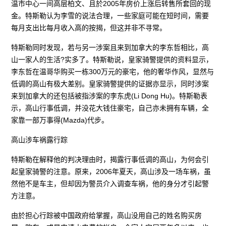
温市中心一间高层柏文、且於2005年房价上涨后转售所套回的现
金。特斯勒认为李雪的说法合理，一些家庭可能在短时间，需要
每月支出比每月收入高的按揭，但这并非不寻常。
特斯勒同时发现，若与另一涉案且来到加拿大的李东哲相比，高
山一家人的生活?实多了。特斯勒说，皇家骑警提供的资料显示，
李东哲在温哥华购买一栋300万元的豪宅，他的奢华作风，显然与
低调的高山有极大差别。皇家骑警提供的证据亦显示，同时涉案
来到加拿大的还包括被指涉案的李东虎(Li Dong Hu)。特斯勒表
示，高山行事低调，并没花大钱住豪宅，自己亦未拥有车辆，全
家靠一部万事得(Mazda)代步。
高山涉车祸露行踪
特斯勒在解释他的判决理由时，揭露行事低调的高山，为何会引
起皇家骑警的注意。原来，2006年夏天，高山涉及一场车祸，虽
然他不是车主，但却因为警员介入调查车祸，他的身分才引起警
方注意。
由於担心行踪被中国政府给掌握，高山没用自己的姓名购买房