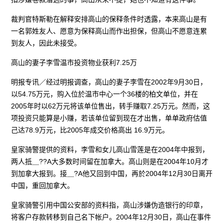
裁判官特斯勒在解释安排高山的保释条件时透露，本来高山是有
一名郭姓友人、愿意为保释高山而作出担保，但高山不愿意连累
到友人，因此未接受。
高山的妻子李雪温市投资物业获利7.25万
明报专讯／经过明报调查，高山的妻子李雪在2002年9月30日，
以54.75万元，购入位於温市中心一个36楼的柏文单位，并在
2005年时以62万元将该单位售出，转手赚取7.25万元。然而，这
项投资只能算是小赚，若该单位留到现在才出售，单单政府估值
己达78.9万元，比2005年成交价格高出 16.9万元。
皇家骑警提供的资料，李雪和女儿高山雪莲是在2004年中报到，
两人抵＿??A大多数时间留在加拿大。高山则是在2004年10月才
到加拿大报到。接＿?A他又回到中国，再於2004年12月30日离开
中国，重回加拿大。
皇家骑警引用中国公安部的资料指，高山涉嫌伪造银行的印章，
将客户存款转移到自己名下帐户。2004年12月30日，高山在事件