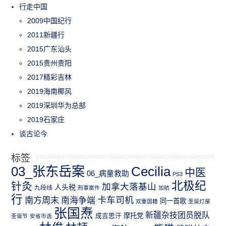
行走中国
2009中国纪行
2011新疆行
2015广东汕头
2015贵州贵阳
2017精彩吉林
2019海南椰风
2019深圳华为总部
2019石家庄
谈古论今
标签
03_张东岳案
Cecilia
中医
06_病童救助
PS3
北极纪
针灸
加拿大落基山
人头税
九段线
刑事案件
加航
行
南方周末
卡车司机
南海争端
同一首歌
双重国籍
圣诞灯屋
张国焘
新疆杂技团员脱队
成吉思汗
摩托党
圣诞节
安省市选