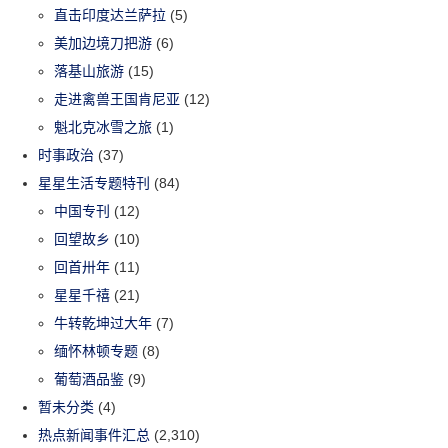
直击印度达兰萨拉
(5)
美加边境刀把游
(6)
落基山旅游
(15)
走进禽兽王国肯尼亚
(12)
魁北克冰雪之旅
(1)
时事政治
(37)
星星生活专题特刊
(84)
中国专刊
(12)
回望故乡
(10)
回首卅年
(11)
星星千禧
(21)
牛转乾坤过大年
(7)
缅怀林顿专题
(8)
葡萄酒品鉴
(9)
暂未分类
(4)
热点新闻事件汇总
(2,310)