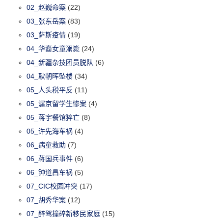
02_赵巍命案
(22)
03_张东岳案
(83)
03_萨斯疫情
(19)
04_华裔女童溺毙
(24)
04_新疆杂技团员脱队
(6)
04_耿朝晖坠楼
(34)
05_人头税平反
(11)
05_渥京留学生惨案
(4)
05_蒋宇餐馆猝亡
(8)
05_许先海车祸
(4)
06_病童救助
(7)
06_蒋国兵事件
(6)
06_钟道昌车祸
(5)
07_CIC校园冲突
(17)
07_胡秀华案
(12)
07_醉驾撞碎新移民家庭
(15)