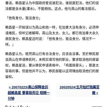
番话，赖昌星认为中国政府爱说谁犯法，谁就是犯法，他们的说
法都是含水量(灌水)，不能相信。这点，他与高山的看法接近。
「他有身分，我没身分」
赖昌星一开始误以为高山和他一样，在加拿大没有身分，必须申
请难民，但听记者解释，高山及太太、女儿，都已有加拿大永久
居民身分，赖昌星这时说：「他有身分，我没身分，情况不一
样。」
赖昌星认为，既然高山已有合法身分，应该会没事。至於移民部
说高山在申请移民时，未照实填写他的职业，要求取消他的居留
权，赖昌星说，要从移民申请表格中，「鸡蛋挑骨头」，那是太
容易的事，但是他并不认为，移民部能以这项理由取消他们的居
留权。
« 20070223/高山保释金远
20020524/五月灿烂独属亚
超赖昌星 妻喜极而泣 相拥一
裔 »
分钟