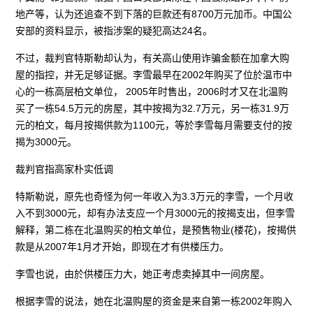
地产等，认为还追查不到下落的巨款还有8700万元加币。中国公
安部的资料显示，被指涉案的疑犯高达24名。
不过，裁判官特斯勒却认为，有关高山使用诈骗金额在加拿大购
屋的指控，并无足够证据。李雪最早在2002年购买了位於温市中
心的一栋高层柏文单位， 2005年时售出，2006时才又在北温购
买了一栋54.5万元的房屋，其中按揭为32.7万元，另一栋31.9万
元的柏文，每月按揭供款为1100元，等於李雪每月需要支付的按
揭为3000元。
裁判官指高家朴实低调
特斯勒说，原先也奇怪为何一年收入为3.3万元的李雪，一个月收
入不到3000元，却有办法支应一个月3000元的按揭支出，但李雪
解释，第二栋在北温购买的柏文单位，是预售物业(楼花)，按揭供
款是从2007年1月才开始，即现在才有供楼压力。
李雪也说，由於供楼压力大，她正考虑卖掉其中一间房屋。
根据李雪的说法，她在北温购屋的资金是来自第一栋2002年购入