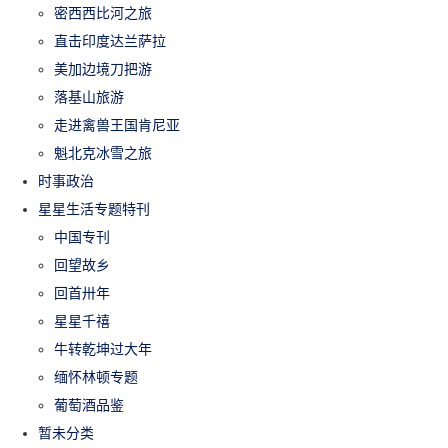
密西西比河之旅
直击印度达兰萨拉
美加边境刀把游
落基山旅游
走进禽兽王国肯尼亚
魁北克冰雪之旅
时事政治
星星生活专题特刊
中国专刊
回望故乡
回首卅年
星星千禧
牛转乾坤过大年
缅怀林顿专题
葡萄酒品鉴
暂未分类