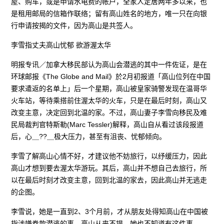
屋、购车，或是申请水电费的帐户，全家人定居两年多以来，也
是租用邮局的信箱作联络；留有高山姓名的地方，唯一只在向银
行申请按揭的文件，因为高山是共签人。
李雪指丈夫高山忧郁 欲游渥太华
明报专讯／加拿大移民部认为高山会潜逃的其中一件佐证，是在
环球邮报《The Globe and Mail》於2月初报道「高山位列在中国
要求遣返的名单上」后一个星期，高山被皇家骑警发现在温哥华
火车站，等待乘搭前住渥太华的火车，只是在最后时刻，高山又
改变主意，决定回到北温的家。不过，高山妻子李雪向移民及难
民局裁判官特斯勒(Marc Tessler)解释，高山自从看过该段报道
后，心＿??＿极大压力，甚至有沮丧、忧郁倾向。
李雪了解高山心情不好，才建议他不妨旅行，以纾缓压力，因此
高山才想到要去渥太华游玩。其后，高山并不想自己去旅行，所
以在最后时刻才改变主意，回到北温的家去，因此高山并无逃走
的企图。
李雪说，她是一直到2、3个月前，才从朋友处得知高山在中国被
指涉嫌卷款潜逃的事，高山从来不提，她也不知道有这件事。