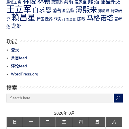
林俊
林顿
熊猫
熊猫外交
海航
温家宝
最低工资
栾菊杰
王立军
薄熙来
白求恩
葡萄酒品鉴
薄瓜瓜
调查研
赖昌星
马格诺塔
跨国抚养
陈敏
究
软实力
麦考
邹至蕙
龙虾
莲
功能
登录
条目feed
评论feed
WordPress.org
搜索
2026年 8月
日
一
二
三
四
五
六