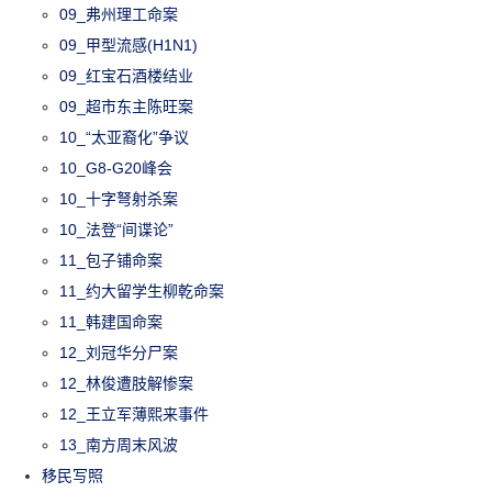
09_弗州理工命案
09_甲型流感(H1N1)
09_红宝石酒楼结业
09_超市东主陈旺案
10_“太亚裔化”争议
10_G8-G20峰会
10_十字弩射杀案
10_法登“间谍论”
11_包子铺命案
11_约大留学生柳乾命案
11_韩建国命案
12_刘冠华分尸案
12_林俊遭肢解惨案
12_王立军薄熙来事件
13_南方周末风波
移民写照