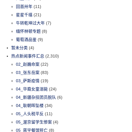
回首卅年
(11)
星星千禧
(21)
牛转乾坤过大年
(7)
缅怀林顿专题
(8)
葡萄酒品鉴
(9)
暂未分类
(4)
热点新闻事件汇总
(2,310)
02_赵巍命案
(22)
03_张东岳案
(83)
03_萨斯疫情
(19)
04_华裔女童溺毙
(24)
04_新疆杂技团员脱队
(6)
04_耿朝晖坠楼
(34)
05_人头税平反
(11)
05_渥京留学生惨案
(4)
05_蒋宇餐馆猝亡
(8)