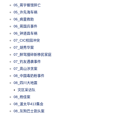
05_蒋宇餐馆猝亡
05_许先海车祸
06_病童救助
06_蒋国兵事件
06_钟道昌车祸
07_CIC校园冲突
07_胡秀华案
07_醉驾撞碎新移民家庭
07_钓友遇袭事件
07_高山涉贪案
08_中国毒奶粉事件
08_四川大地震
灾区采访队
08_杨佳案
08_渥太华413集会
08_灰狗巴士割头案