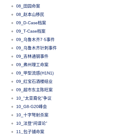
08_田园命案
08_赵本山移民
09_D-Case档案
09_T-Case档案
09_乌鲁木齐7·5事件
09_乌鲁木齐针刺事件
09_吉林通钢事件
09_弗州理工命案
09_甲型流感(H1N1)
09_红宝石酒楼结业
09_超市东主陈旺案
10_“太亚裔化”争议
10_G8-G20峰会
10_十字弩射杀案
10_法登“间谍论”
11_包子铺命案