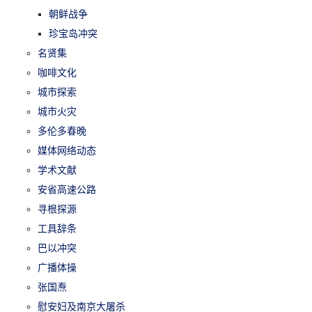
朝鲜战争
珍宝岛冲突
名贤集
咖啡文化
城市探索
城市火灾
多伦多春晚
媒体网络动态
学术文献
安省高速公路
寻根探源
工具辞条
巴以冲突
广播体操
张国焘
慰安妇及南京大屠杀