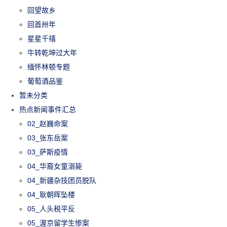
回望故乡
回首卅年
星星千禧
牛转乾坤过大年
缅怀林顿专题
葡萄酒品鉴
暂未分类
热点新闻事件汇总
02_赵巍命案
03_张东岳案
03_萨斯疫情
04_华裔女童溺毙
04_新疆杂技团员脱队
04_耿朝晖坠楼
05_人头税平反
05_渥京留学生惨案