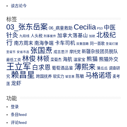
谈古论今
标签
03_张东岳案
Cecilia
中医
06_病童救助
PS3
北极纪
针灸
加拿大落基山
人头税
九段线
刑事案件
加航
行
南方周末
卡车司机
南海争端
同一首歌
双重国籍
圣诞灯屋
张国焘
新疆杂技团员脱队
成吉思汗
摩托党
圣诞节
安省市选
林俊
林顿
熊猫
熊猫外交
海航
温家宝
最低工资
栾菊杰
王立军
薄熙来
白求恩
葡萄酒品鉴
薄瓜瓜
调查研
赖昌星
马格诺塔
跨国抚养
陈敏
究
软实力
麦考
邹至蕙
龙虾
莲
功能
登录
条目feed
评论feed