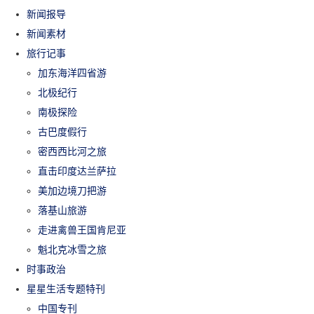
新闻报导
新闻素材
旅行记事
加东海洋四省游
北极纪行
南极探险
古巴度假行
密西西比河之旅
直击印度达兰萨拉
美加边境刀把游
落基山旅游
走进禽兽王国肯尼亚
魁北克冰雪之旅
时事政治
星星生活专题特刊
中国专刊