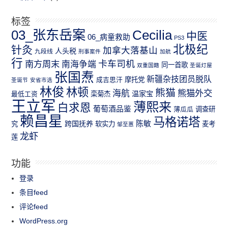
标签
03_张东岳案
Cecilia
中医
06_病童救助
PS3
北极纪
针灸
加拿大落基山
人头税
九段线
刑事案件
加航
行
南方周末
卡车司机
南海争端
同一首歌
双重国籍
圣诞灯屋
张国焘
新疆杂技团员脱队
成吉思汗
摩托党
圣诞节
安省市选
林俊
林顿
熊猫
熊猫外交
海航
温家宝
最低工资
栾菊杰
王立军
薄熙来
白求恩
葡萄酒品鉴
薄瓜瓜
调查研
赖昌星
马格诺塔
跨国抚养
陈敏
究
软实力
麦考
邹至蕙
龙虾
莲
功能
登录
条目feed
评论feed
WordPress.org