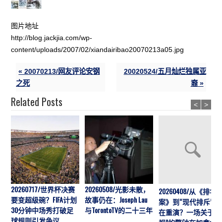
图片地址
http://blog.jackjia.com/wp-
content/uploads/2007/02/xiandairibao20070213a05.jpg
« 20070213/网友评论安钢
20020524/五月灿烂独属亚
之死
裔 »
Related Posts
<
>
20260717/世界杯决赛
20260508/光影未散，
20260408/从《排华
要变超级碗？FIFA计划
故事仍在：Joseph Lau
案》到“现代排斥”历
30分钟中场秀打破足
与TorontoTV的二十三年
在重演？一场关于“
球规则引发争议