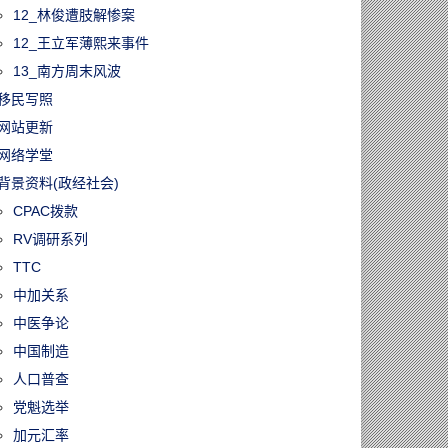
12_林俊遭肢解惨案
12_王立军薄熙来事件
13_南方周末风波
移民写照
网站更新
网络学堂
背景资料(政经社会)
CPAC拨款
RV调研系列
TTC
中加关系
中医争论
中国制造
人口普查
党魁选举
加元汇率