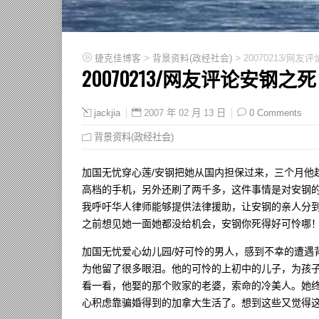
>
>
捷克佳博客
背景资料(政经社会)
20070213/网
20070213/网友评论安钢之死
2007 年 02 月 13 日
0 Comments
jackjia
背景资料(政经社会)
加国无忧穿心莲/安钢把她从国内担保过来，三个月他
高档的手机，另外还刷了两千多，这件事情是对安钢
我呼吁华人律师能够提供法律援助，让安钢的亲人分
之前想见她一面她都没给机会，安钢你死得好可怜哪
加国无忧爱心幼儿园/好可怜的男人，感到不幸的遭遇
为他留了很多眼泪。他的可怜的上初中的儿子，为孩
看一看，他娶的那个败家的老婆，索命的冷美人。她
心积虑靠骗婚得到的加拿大生活了。想到这些又觉得