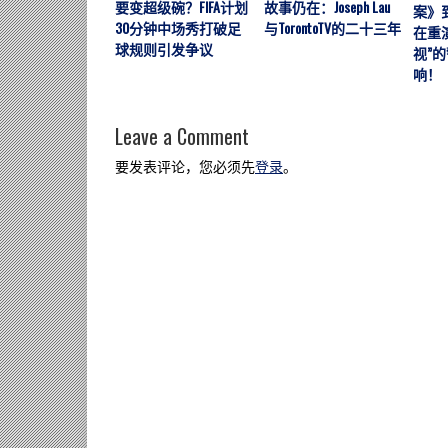
要变超级碗？FIFA计划
故事仍在：Joseph Lau
案》
30分钟中场秀打破足
与TorontoTV的二十三年
在重
球规则引发争议
视”
响！
Leave a Comment
要发表评论，您必须先
登录
。