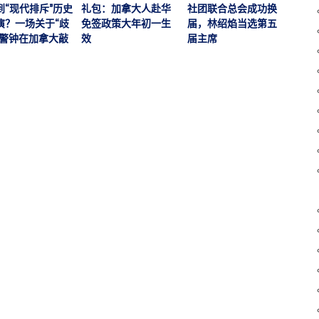
运营
到“现代排斥”历史
礼包：加拿大人赴华
社团联合总会成功换
加拿大
演？一场关于“歧
免签政策大年初一生
届，林绍焰当选第五
刊，
的警钟在加拿大敲
效
届主席