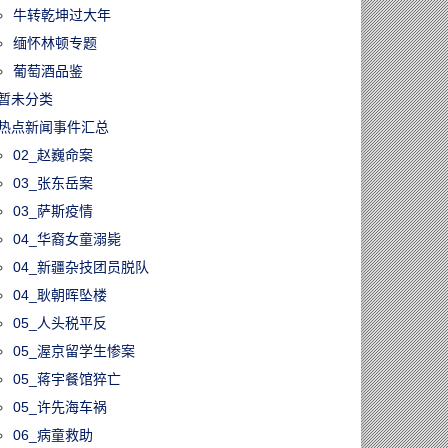
牛转乾坤过大年
缅怀林顿专题
葡萄酒品鉴
暂未分类
热点新闻事件汇总
02_赵巍命案
03_张东岳案
03_萨斯疫情
04_华裔女童溺毙
04_新疆杂技团员脱队
04_耿朝晖坠楼
05_人头税平反
05_渥京留学生惨案
05_蒋宇餐馆猝亡
05_许先海车祸
60113/时代落幕！
06_病童救助