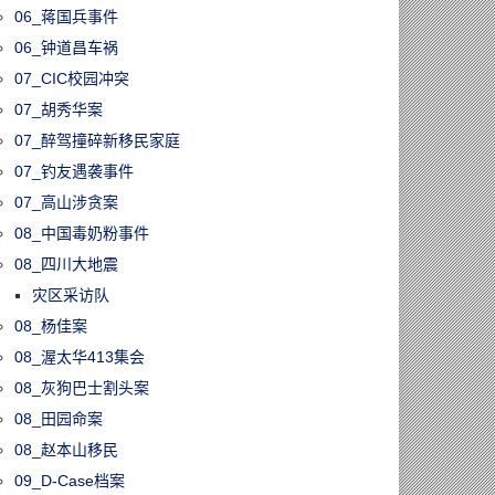
33年的《明报》
06_蒋国兵事件
版1月17日停
06_钟道昌车祸
永久关闭
07_CIC校园冲突
07_胡秀华案
07_醉驾撞碎新移民家庭
07_钓友遇袭事件
07_高山涉贪案
08_中国毒奶粉事件
08_四川大地震
灾区采访队
08_杨佳案
08_渥太华413集会
08_灰狗巴士割头案
08_田园命案
08_赵本山移民
09_D-Case档案