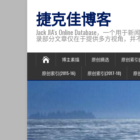
捷克佳博客
Jack JIA's Online Data
录部分文章仅在于提供多方视角，并不代表博主观
博主素描
原创摘选
原创索引(20
原创索引(2015-16)
原创索引(2017-18)
原创