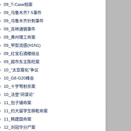
09_T-Case档案
09_乌鲁木齐7·5事件
09_乌鲁木齐针刺事件
09_吉林通钢事件
09_弗州理工命案
09_甲型流感(H1N1)
09_红宝石酒楼结业
09_超市东主陈旺案
10_“太亚裔化”争议
10_G8-G20峰会
10_十字弩射杀案
10_法登“间谍论”
11_包子铺命案
11_约大留学生柳乾命案
11_韩建国命案
12_刘冠华分尸案