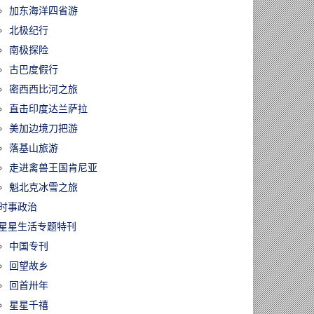
加东海洋四省游
北极纪行
南极探险
古巴度假行
密西西比河之旅
直击印度达兰萨拉
美加边境刀把游
落基山旅游
走进禽兽王国肯尼亚
魁北克冰雪之旅
时事政治
星星生活专题特刊
中国专刊
回望故乡
回首卅年
星星千禧