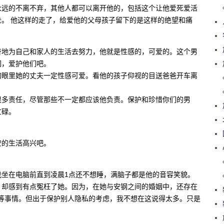
永远的不离不弃，其他人都可以离开他的，包括这个让他爱死爱活
。 他这样的走了，给爱他的父母孩子留下的是这样的绝望和痛
奋地为自己和家人的生活去努力，他就是性感的，可爱的。这个男
们，爱护他们吧。
的眼里她的丈夫一定性感可爱。看他的孩子仰视的目送爸爸开车离
很多责任，尽管那些不一定都应该他负责。保护和珍惜你们的男
忙碌。
。
安的生活高兴吧。
我坐在电脑前直到凌晨1点还不想睡，满脑子都是他的音容笑貌。
，却感到有点冤枉了她。因为，在她与安钢之间的婚姻中，还存在
婚”等事情。但出于保护别人隐私的考虑，我不想在这说得太多。只是