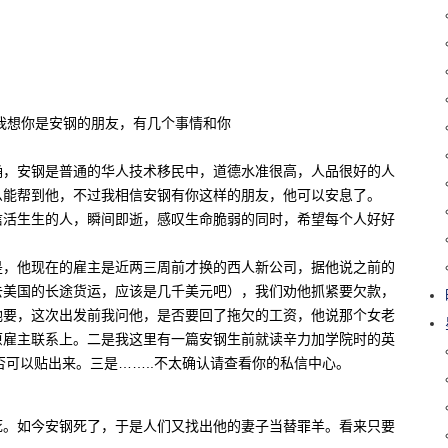
悼念，我想你是安钢的朋友，有几个事情和你
确，安钢是普通的华人技术移民中，道德水准很高，人品很好的人
么能帮到他，不过我相信安钢有你这样的朋友，他可以安息了。
信活生生的人，瞬间即逝，感叹生命脆弱的同时，希望每个人好好
是，他现在的雇主是近两三周前才换的西人新公司，据他说之前的
去美国的长途货运，应该是几千美元吧），我们劝他抓紧要欠款，
她要，这次出发前我问他，是否要回了拖欠的工资，他说那个女老
原雇主联系上。二是我这里有一篇安钢生前就读辛力加学院时的英
是否可以贴出来。三是……..不太确认请查看你的私信中心。
死。如今安钢死了，于是人们又找出他的妻子当替罪羊。看来只要