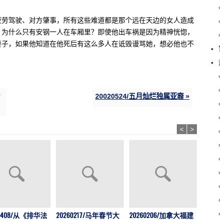
疲劳驾驶、对方肇事，所有这些难道都是那个远在天边的女人造成
，为什么只有安钢一人在车厢里？即使他出车祸是因为精神恍惚，
妻子，如果他知道在他死后有这么多人在诋毁谩骂她，想必他也不
20020524/五月灿烂独属亚裔 »
<
>
202
60408/从《排华法
20260217/马年春节大
20260206/加拿大福建