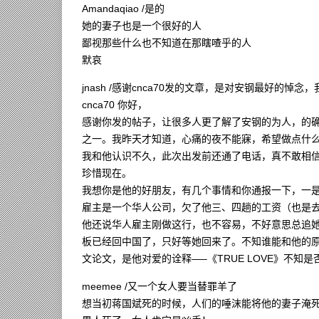
Amandaqiao /是的
她的妻子也是一个很好的人
鄙视那些什么也不知道在那瞎喳乎的人
默哀
jnash /感谢cnca70发的文章，是对安钢最好的
cnca70 你好，
感谢你发的帖子，让很多人更了解了安钢的为人，的
之一。我昨天才知道，心痛的夜不能寐，希望做点什
我和他认识不久，此次出发前还通了电话，真不敢相
珍惜现在。
我想你是他的好朋友，有几个事情和你通报一下，一
雇主是一个华人公司，欠了他三、四趟的工资（也是
他还说华人雇主刚做这行，也不容易，不好意思总追
板已经回中国了，只好等她回来了。不知谁能和他的
文论文，是他对爱的诠释—–《TRUE LOVE》不知
meemee /又一个女人要当替罪羊了
想当初蒋国斌死的时候，人们的唾沫能将他的妻子淹