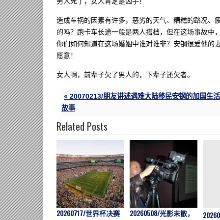
男人死了，女人肯定是凶手！
造成车祸的因素有许多，恶劣的天气、糟糕的路况、
的吗？跑卡车长途一般是两人搭档，但在这场事故中
你们如何知道在这场婚姻中谁对谁非？安钢很爱他的
愿意！
女人啊，前辈子欠了男人的，下辈子还欠者。
« 20070213/朋友讲述遇难大陆移民安钢的加国生活
故事
Related Posts
20260717/世界杯决赛
20260508/光影未散，
202