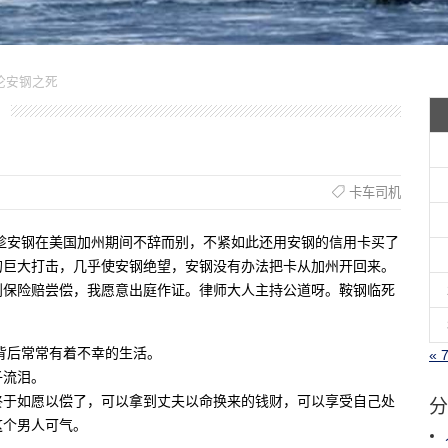
友评论安钢之死
卡车司机
趁安钢在美国加州期间不辞而别，不紧如此还用安钢的信用卡买了
的巨大打击，几乎使安钢绝望，安钢没有办法把卡从加州开回来。
到保险赔尝偿，我愿意出庭作证。律师大人主持公道呀。鞍钢临死
！
背后常常有着不幸的生活。
« 
子流泪。
分
终于如愿以偿了，可以拿到丈夫以命换来的钱财，可以享受自己处
这个男人可气。