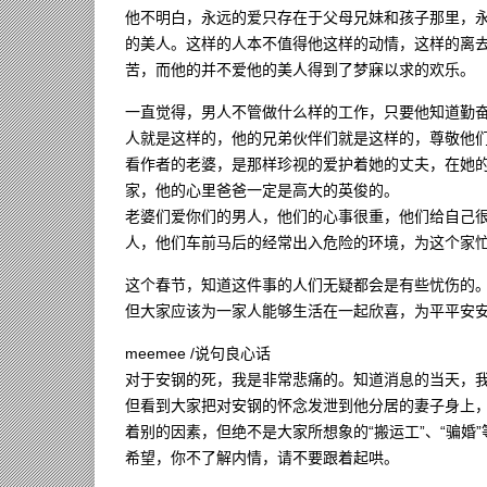
他不明白，永远的爱只存在于父母兄妹和孩子那里，
的美人。这样的人本不值得他这样的动情，这样的离去
苦，而他的并不爱他的美人得到了梦寐以求的欢乐。
一直觉得，男人不管做什么样的工作，只要他知道勤
人就是这样的，他的兄弟伙伴们就是这样的，尊敬他
看作者的老婆，是那样珍视的爱护着她的丈夫，在她
家，他的心里爸爸一定是高大的英俊的。
老婆们爱你们的男人，他们的心事很重，他们给自己
人，他们车前马后的经常出入危险的环境，为这个家
这个春节，知道这件事的人们无疑都会是有些忧伤的
但大家应该为一家人能够生活在一起欣喜，为平平安
meemee /说句良心话
对于安钢的死，我是非常悲痛的。知道消息的当天，
但看到大家把对安钢的怀念发泄到他分居的妻子身上
着别的因素，但绝不是大家所想象的“搬运工”、“骗
希望，你不了解内情，请不要跟着起哄。