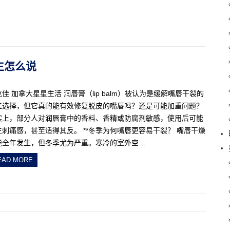
医生怎么说
佳 加拿大星星生活 润唇膏（lip balm）被认为是缓解嘴唇干裂的
佳选择，但它真的能有效修复脱皮的嘴唇吗？还是可能加重问题？
实上，部分人对润唇膏中的香料、香精或防腐剂敏感，使用后可能
生刺痛感，甚至适得其反。 **冬季为何嘴唇更容易干裂？ 嘴唇干燥
能全年发生，但冬季尤为严重。寒冷的室外空…
EAD MORE