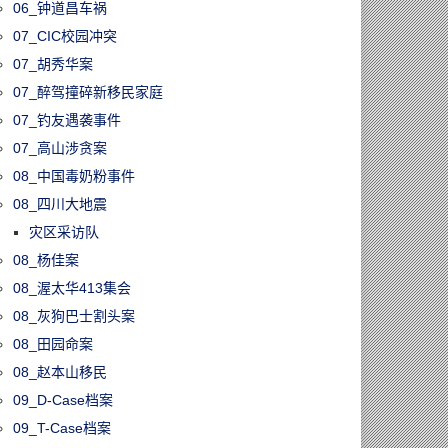
06_钟道昌车祸
07_CIC校园冲突
07_胡秀华案
07_醉驾撞碎新移民家庭
07_钓友遇袭事件
07_高山涉贪案
08_中国毒奶粉事件
08_四川大地震
灾区采访队
08_杨佳案
08_渥太华413集会
08_灰狗巴士割头案
08_田园命案
08_赵本山移民
09_D-Case档案
09_T-Case档案