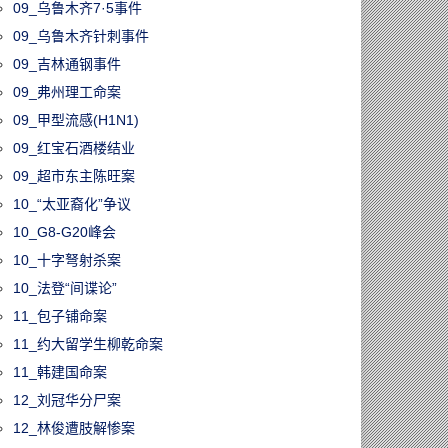
09_乌鲁木齐7·5事件
09_乌鲁木齐针刺事件
09_吉林通钢事件
09_弗州理工命案
09_甲型流感(H1N1)
09_红宝石酒楼结业
09_超市东主陈旺案
10_“太亚裔化”争议
10_G8-G20峰会
10_十字弩射杀案
10_法登“间谍论”
11_包子铺命案
11_约大留学生柳乾命案
11_韩建国命案
12_刘冠华分尸案
12_林俊遭肢解惨案