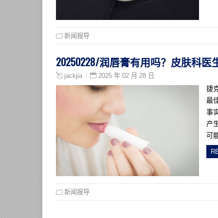
新闻报导
20250228/润唇膏有用吗？皮肤科
2025 年 02 月 28 日
jackjia
捷克
最
事
产
可
R
新闻报导