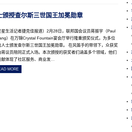
出人士颁授查尔斯三世国王加冕勋章
星星生活记者捷克佳报道）2月28日，联邦国会议员蒋振宇（Paul
iang）在万锦Crystal Fountain宴会厅举行隆重颁奖仪式，为多位
出人士颁发查尔斯三世国王加冕勋章。 在风笛手的带领下，众获奖
由蒋议员陪同正式入场。本次颁授的获奖者们涵盖多个领域，他们
贡献体现了社区服务、商业发…
EAD MORE