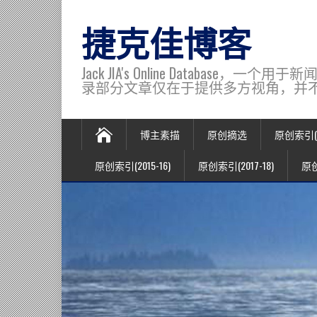
捷克佳博客
Jack JIA's Online Data
录部分文章仅在于提供多方视角，并不代表博主观
博主素描
原创摘选
原创索引(20
原创索引(2015-16)
原创索引(2017-18)
原创