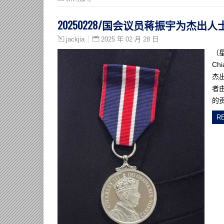
20250228/国会议员蒋振宇为杰
2025 年 02 月 28 日
jackjia
（
Ch
杰
者
的
R