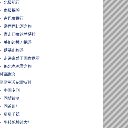
北极纪行
南极探险
古巴度假行
密西西比河之旅
直击印度达兰萨拉
美加边境刀把游
落基山旅游
走进禽兽王国肯尼亚
魁北克冰雪之旅
时事政治
星星生活专题特刊
中国专刊
回望故乡
回首卅年
星星千禧
牛转乾坤过大年