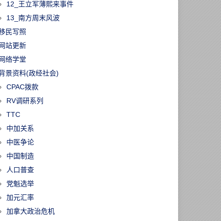
12_王立军薄熙来事件
13_南方周末风波
移民写照
网站更新
网络学堂
背景资料(政经社会)
CPAC拨款
RV调研系列
TTC
中加关系
中医争论
中国制造
人口普查
党魁选举
加元汇率
加拿大政治危机