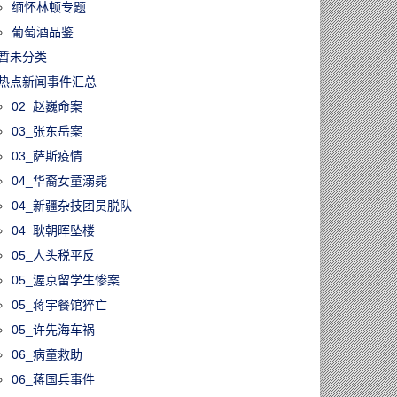
缅怀林顿专题
葡萄酒品鉴
暂未分类
热点新闻事件汇总
02_赵巍命案
03_张东岳案
03_萨斯疫情
04_华裔女童溺毙
04_新疆杂技团员脱队
04_耿朝晖坠楼
05_人头税平反
05_渥京留学生惨案
05_蒋宇餐馆猝亡
05_许先海车祸
06_病童救助
06_蒋国兵事件