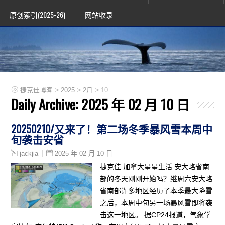
原创索引(2025-26)
网站收录
>
>
>
捷克佳博客
2025
2月
10
Daily Archive:
2025 年 02 月 10 日
20250210/又来了！第二场冬季暴风雪本周中
旬袭击安省
2025 年 02 月 10 日
jackjia
捷克佳 加拿大星星生活 安大略省南
部的冬天刚刚开始吗？继周六安大略
省南部许多地区经历了本季最大降雪
之后，本周中旬另一场暴风雪即将袭
击这一地区。 据CP24报道，气象学