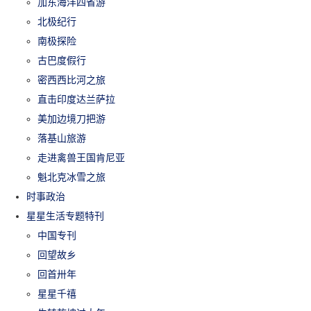
加东海洋四省游
北极纪行
南极探险
古巴度假行
密西西比河之旅
直击印度达兰萨拉
美加边境刀把游
落基山旅游
走进禽兽王国肯尼亚
魁北克冰雪之旅
时事政治
星星生活专题特刊
中国专刊
回望故乡
回首卅年
星星千禧