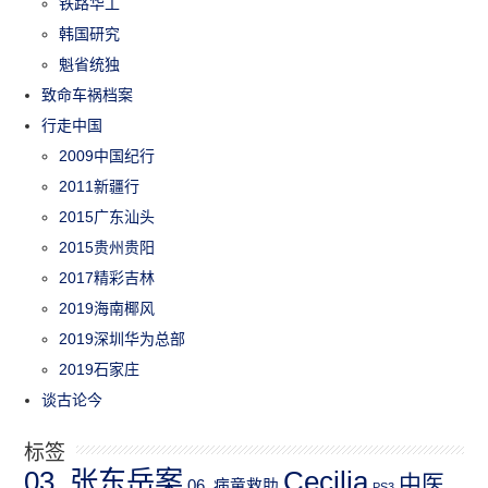
铁路华工
韩国研究
魁省统独
致命车祸档案
行走中国
2009中国纪行
2011新疆行
2015广东汕头
2015贵州贵阳
2017精彩吉林
2019海南椰风
2019深圳华为总部
2019石家庄
谈古论今
标签
03_张东岳案
Cecilia
中医
06_病童救助
PS3