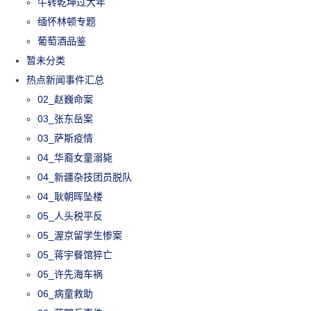
牛转乾坤过大年
缅怀林顿专题
葡萄酒品鉴
暂未分类
热点新闻事件汇总
02_赵巍命案
03_张东岳案
03_萨斯疫情
04_华裔女童溺毙
04_新疆杂技团员脱队
04_耿朝晖坠楼
05_人头税平反
05_渥京留学生惨案
05_蒋宇餐馆猝亡
05_许先海车祸
06_病童救助