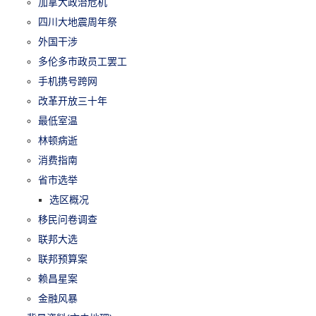
加拿大政治危机
四川大地震周年祭
外国干涉
多伦多市政员工罢工
手机携号跨网
改革开放三十年
最低室温
林顿病逝
消费指南
省市选举
选区概况
移民问卷调查
联邦大选
联邦预算案
赖昌星案
金融风暴