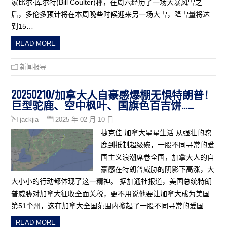
家比尔·库尔特(Bill Coulter)称，在周六经历了一场大暴风雪之
后，多伦多预计将在本周晚些时候迎来另一场大雪，降雪量将达
到15…
READ MORE
新闻报导
20250210/加拿大人自豪感爆棚无惧特朗普！
巨型驼鹿、空中枫叶、国旗色百吉饼……
2025 年 02 月 10 日
jackjia
捷克佳 加拿大星星生活 从强壮的驼
鹿到抵制超级碗，一股不同寻常的爱
国主义浪潮席卷全国，加拿大人的自
豪感在特朗普威胁的阴影下高涨，大
大小小的行动都体现了这一精神。 据加通社报道，美国总统特朗
普威胁对加拿大征收全面关税，更不用说他要让加拿大成为美国
第51个州，这在加拿大全国范围内掀起了一股不同寻常的爱国…
READ MORE