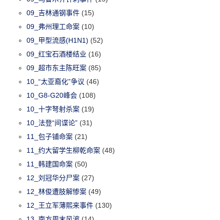
09_吉林通钢事件
(15)
09_弗州理工命案
(10)
09_甲型流感(H1N1)
(52)
09_红宝石酒楼结业
(16)
09_超市东主陈旺案
(85)
10_“太亚裔化”争议
(46)
10_G8-G20峰会
(108)
10_十字弩射杀案
(19)
10_法登“间谍论”
(31)
11_包子铺命案
(21)
11_约大留学生柳乾命案
(48)
11_韩建国命案
(50)
12_刘冠华分尸案
(27)
12_林俊遭肢解惨案
(49)
12_王立军薄熙来事件
(130)
13_南方周末风波
(14)