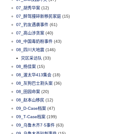
07_胡秀华案
(12)
07_醉驾撞碎新移民家庭
(15)
07_钓友遇袭事件
(61)
07_高山涉贪案
(40)
08_中国毒奶粉事件
(43)
08_四川大地震
(146)
灾区采访队
(33)
08_杨佳案
(15)
08_渥太华413集会
(18)
08_灰狗巴士割头案
(36)
08_田园命案
(20)
08_赵本山移民
(12)
09_D-Case档案
(47)
09_T-Case档案
(199)
09_乌鲁木齐7·5事件
(63)
09_乌鲁木齐针刺事件
(15)