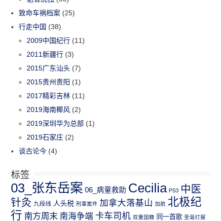
致命车祸档案
(25)
行走中国
(38)
2009中国纪行
(11)
2011新疆行
(3)
2015广东汕头
(7)
2015贵州贵阳
(1)
2017精彩吉林
(11)
2019海南椰风
(2)
2019深圳华为总部
(1)
2019石家庄
(2)
谈古论今
(4)
标签
03_张东岳案
Cecilia
中医
06_病童救助
PS3
北极纪
针灸
加拿大落基山
人头税
九段线
刑事案件
加航
行
南方周末
卡车司机
南海争端
同一首歌
双重国籍
圣诞灯屋