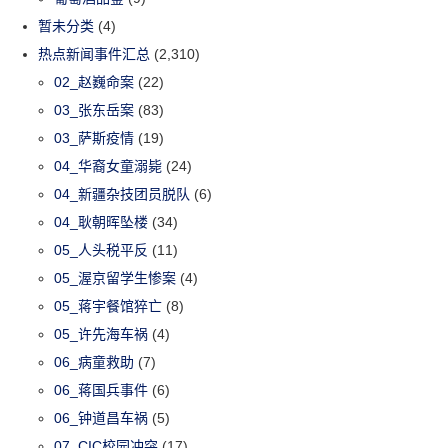
暂未分类
(4)
热点新闻事件汇总
(2,310)
02_赵巍命案
(22)
03_张东岳案
(83)
03_萨斯疫情
(19)
04_华裔女童溺毙
(24)
04_新疆杂技团员脱队
(6)
04_耿朝晖坠楼
(34)
05_人头税平反
(11)
05_渥京留学生惨案
(4)
05_蒋宇餐馆猝亡
(8)
05_许先海车祸
(4)
06_病童救助
(7)
06_蒋国兵事件
(6)
06_钟道昌车祸
(5)
07_CIC校园冲突
(17)