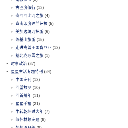
古巴度假行
(13)
密西西比河之旅
(4)
直击印度达兰萨拉
(5)
美加边境刀把游
(6)
落基山旅游
(15)
走进禽兽王国肯尼亚
(12)
魁北克冰雪之旅
(1)
时事政治
(37)
星星生活专题特刊
(84)
中国专刊
(12)
回望故乡
(10)
回首卅年
(11)
星星千禧
(21)
牛转乾坤过大年
(7)
缅怀林顿专题
(8)
葡萄酒品鉴
(9)