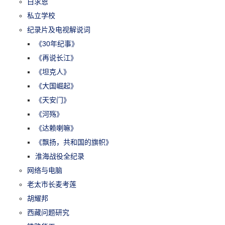
白求恩
私立学校
纪录片及电视解说词
《30年纪事》
《再说长江》
《坦克人》
《大国崛起》
《天安门》
《河殇》
《达赖喇嘛》
《飘扬，共和国的旗帜》
淮海战役全纪录
网络与电脑
老太市长麦考莲
胡耀邦
西藏问题研究