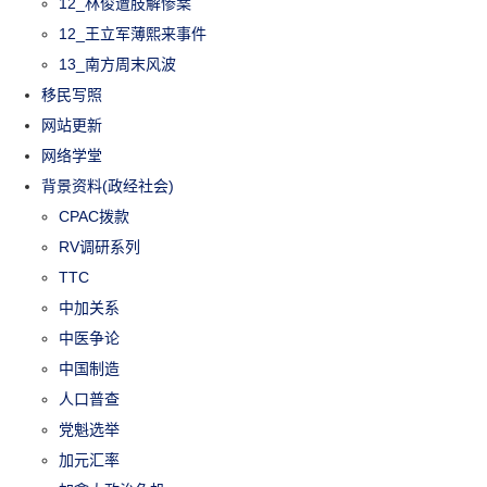
12_林俊遭肢解惨案
12_王立军薄熙来事件
13_南方周末风波
移民写照
网站更新
网络学堂
背景资料(政经社会)
CPAC拨款
RV调研系列
TTC
中加关系
中医争论
中国制造
人口普查
党魁选举
加元汇率