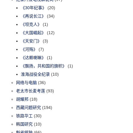
《30年纪事》
(20)
《再说长江》
(34)
《坦克人》
(1)
《大国崛起》
(12)
《天安门》
(3)
《河殇》
(7)
《达赖喇嘛》
(1)
《飘扬，共和国的旗帜》
(1)
淮海战役全纪录
(10)
网络与电脑
(36)
老太市长麦考莲
(93)
胡耀邦
(18)
西藏问题研究
(194)
铁路华工
(30)
韩国研究
(10)
魁省统独
(66)