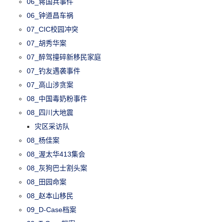
06_蒋国兵事件
06_钟道昌车祸
07_CIC校园冲突
07_胡秀华案
07_醉驾撞碎新移民家庭
07_钓友遇袭事件
07_高山涉贪案
08_中国毒奶粉事件
08_四川大地震
灾区采访队
08_杨佳案
08_渥太华413集会
08_灰狗巴士割头案
08_田园命案
08_赵本山移民
09_D-Case档案