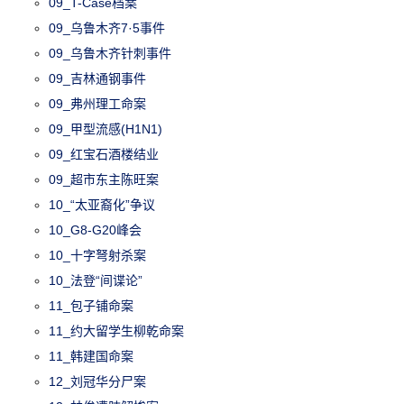
09_T-Case档案
09_乌鲁木齐7·5事件
09_乌鲁木齐针刺事件
09_吉林通钢事件
09_弗州理工命案
09_甲型流感(H1N1)
09_红宝石酒楼结业
09_超市东主陈旺案
10_“太亚裔化”争议
10_G8-G20峰会
10_十字弩射杀案
10_法登“间谍论”
11_包子铺命案
11_约大留学生柳乾命案
11_韩建国命案
12_刘冠华分尸案