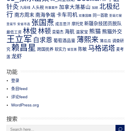
北极纪
针灸
加拿大落基山
人头税
九段线
刑事案件
加航
行
南方周末
卡车司机
南海争端
同一首歌
双重国籍
圣诞灯屋
张国焘
新疆杂技团员脱队
成吉思汗
摩托党
圣诞节
安省市选
林俊
林顿
熊猫
熊猫外交
海航
温家宝
最低工资
栾菊杰
王立军
薄熙来
白求恩
葡萄酒品鉴
薄瓜瓜
调查研
赖昌星
马格诺塔
跨国抚养
陈敏
究
软实力
麦考
邹至蕙
龙虾
莲
功能
登录
条目feed
评论feed
WordPress.org
搜索