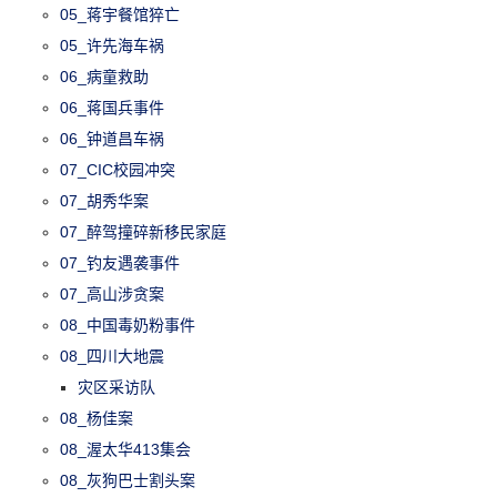
05_蒋宇餐馆猝亡
05_许先海车祸
06_病童救助
06_蒋国兵事件
06_钟道昌车祸
07_CIC校园冲突
07_胡秀华案
07_醉驾撞碎新移民家庭
07_钓友遇袭事件
07_高山涉贪案
08_中国毒奶粉事件
08_四川大地震
灾区采访队
08_杨佳案
08_渥太华413集会
08_灰狗巴士割头案