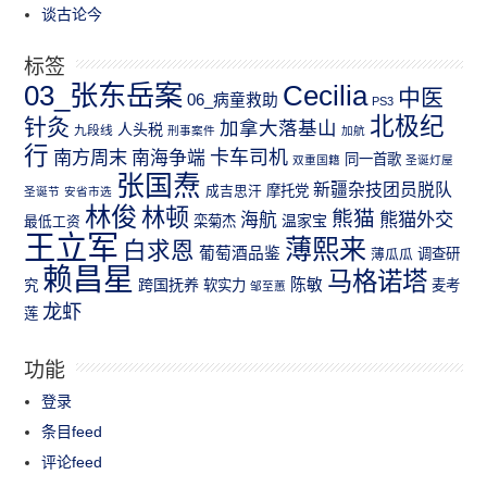
谈古论今
标签
03_张东岳案
Cecilia
中医
06_病童救助
PS3
北极纪
针灸
加拿大落基山
人头税
九段线
刑事案件
加航
行
南方周末
卡车司机
南海争端
同一首歌
双重国籍
圣诞灯屋
张国焘
新疆杂技团员脱队
成吉思汗
摩托党
圣诞节
安省市选
林俊
林顿
熊猫
熊猫外交
海航
温家宝
最低工资
栾菊杰
王立军
薄熙来
白求恩
葡萄酒品鉴
薄瓜瓜
调查研
赖昌星
马格诺塔
跨国抚养
陈敏
究
软实力
麦考
邹至蕙
龙虾
莲
功能
登录
条目feed
评论feed