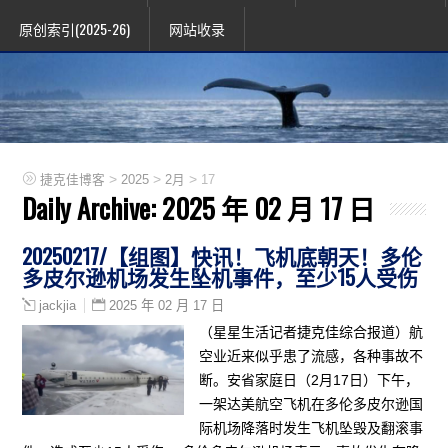
原创索引(2025-26)
网站收录
>
>
>
捷克佳博客
2025
2月
17
Daily Archive:
2025 年 02 月 17 日
20250217/【组图】快讯！飞机底朝天！多伦
多皮尔逊机场发生坠机事件，至少15人受伤
2025 年 02 月 17 日
jackjia
（星星生活记者捷克佳综合报道）航
空业近来似乎患了流感，各种事故不
断。安省家庭日（2月17日）下午，
一架达美航空飞机在多伦多皮尔逊国
际机场降落时发生飞机坠毁及翻滚事