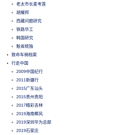
老太市长麦考莲
胡耀邦
西藏问题研究
铁路华工
韩国研究
魁省统独
致命车祸档案
行走中国
2009中国纪行
2011新疆行
2015广东汕头
2015贵州贵阳
2017精彩吉林
2019海南椰风
2019深圳华为总部
2019石家庄