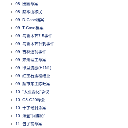
08_田园命案
08_赵本山移民
09_D-Case档案
09_T-Case档案
09_乌鲁木齐7·5事件
09_乌鲁木齐针刺事件
09_吉林通钢事件
09_弗州理工命案
09_甲型流感(H1N1)
09_红宝石酒楼结业
09_超市东主陈旺案
10_“太亚裔化”争议
10_G8-G20峰会
10_十字弩射杀案
10_法登“间谍论”
11_包子铺命案