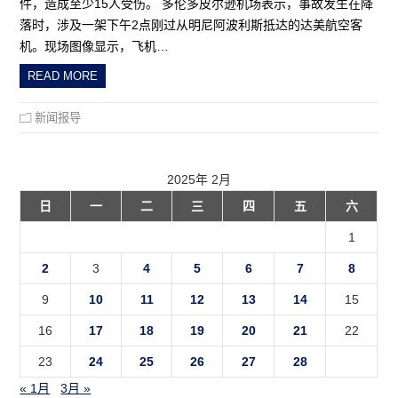
件，造成至少15人受伤。 多伦多皮尔逊机场表示，事故发生在降
落时，涉及一架下午2点刚过从明尼阿波利斯抵达的达美航空客
机。现场图像显示，飞机…
READ MORE
新闻报导
2025年 2月
日
一
二
三
四
五
六
1
2
3
4
5
6
7
8
9
10
11
12
13
14
15
16
17
18
19
20
21
22
23
24
25
26
27
28
« 1月
3月 »