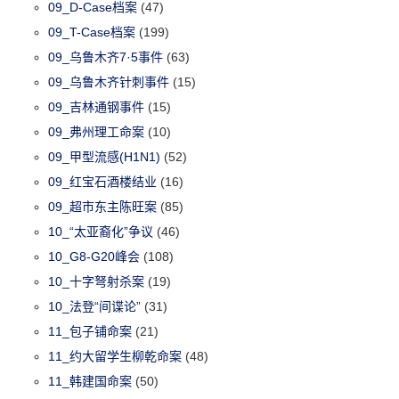
09_D-Case档案
(47)
09_T-Case档案
(199)
09_乌鲁木齐7·5事件
(63)
09_乌鲁木齐针刺事件
(15)
09_吉林通钢事件
(15)
09_弗州理工命案
(10)
09_甲型流感(H1N1)
(52)
09_红宝石酒楼结业
(16)
09_超市东主陈旺案
(85)
10_“太亚裔化”争议
(46)
10_G8-G20峰会
(108)
10_十字弩射杀案
(19)
10_法登“间谍论”
(31)
11_包子铺命案
(21)
11_约大留学生柳乾命案
(48)
11_韩建国命案
(50)