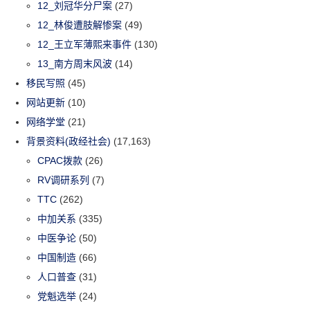
12_刘冠华分尸案
(27)
12_林俊遭肢解惨案
(49)
12_王立军薄熙来事件
(130)
13_南方周末风波
(14)
移民写照
(45)
网站更新
(10)
网络学堂
(21)
背景资料(政经社会)
(17,163)
CPAC拨款
(26)
RV调研系列
(7)
TTC
(262)
中加关系
(335)
中医争论
(50)
中国制造
(66)
人口普查
(31)
党魁选举
(24)