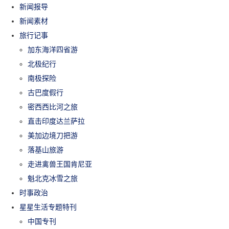
新闻报导
新闻素材
旅行记事
加东海洋四省游
北极纪行
南极探险
古巴度假行
密西西比河之旅
直击印度达兰萨拉
美加边境刀把游
落基山旅游
走进禽兽王国肯尼亚
魁北克冰雪之旅
时事政治
星星生活专题特刊
中国专刊