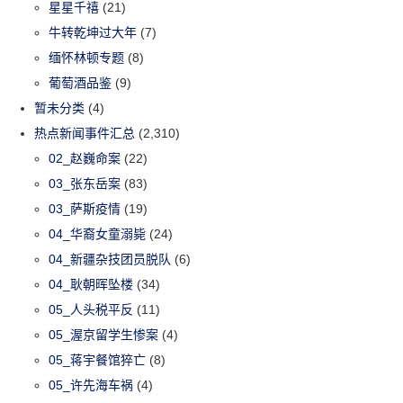
星星千禧
(21)
牛转乾坤过大年
(7)
缅怀林顿专题
(8)
葡萄酒品鉴
(9)
暂未分类
(4)
热点新闻事件汇总
(2,310)
02_赵巍命案
(22)
03_张东岳案
(83)
03_萨斯疫情
(19)
04_华裔女童溺毙
(24)
04_新疆杂技团员脱队
(6)
04_耿朝晖坠楼
(34)
05_人头税平反
(11)
05_渥京留学生惨案
(4)
05_蒋宇餐馆猝亡
(8)
05_许先海车祸
(4)