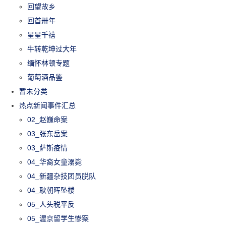
回望故乡
回首卅年
星星千禧
牛转乾坤过大年
缅怀林顿专题
葡萄酒品鉴
暂未分类
热点新闻事件汇总
02_赵巍命案
03_张东岳案
03_萨斯疫情
04_华裔女童溺毙
04_新疆杂技团员脱队
04_耿朝晖坠楼
05_人头税平反
05_渥京留学生惨案