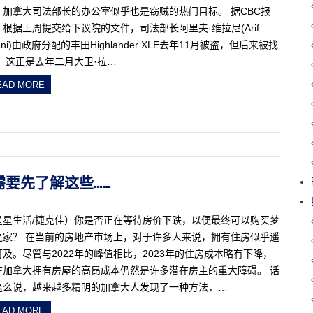
，加拿大司法部长的办公室似乎也是窃贼的热门目标。 据CBC报
。根据上周提交给下议院的文件，司法部长阿里夫·维拉尼(Arif
rani)由政府分配的丰田Highlander XLE去年11月被盗，但后来被找
。 这正是去年二月大卫·拉…
EAD MORE
你需要先了解这些……
星星生活/捷克佳）你是否正在等待房价下跌，以便最终可以购买梦
之家？ 在当前的房地产市场上，对于许多人来说，拥有住房似乎遥
可及。尽管与2022年的峰值相比，2023年的住房成本略有下降，
在加拿大拥有房屋的高昂成本仍然是许多潜在房主的重大障碍。 话
这么说，越来越多精明的加拿大人发现了一种方法，…
EAD MORE