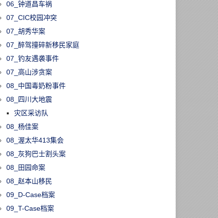
06_钟道昌车祸
07_CIC校园冲突
07_胡秀华案
07_醉驾撞碎新移民家庭
07_钓友遇袭事件
07_高山涉贪案
08_中国毒奶粉事件
08_四川大地震
灾区采访队
08_杨佳案
08_渥太华413集会
08_灰狗巴士割头案
08_田园命案
08_赵本山移民
09_D-Case档案
09_T-Case档案