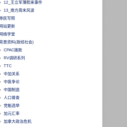
12_王立军薄熙来事件
13_南方周末风波
移民写照
网站更新
网络学堂
背景资料(政经社会)
CPAC拨款
RV调研系列
TTC
中加关系
中医争论
中国制造
人口普查
党魁选举
加元汇率
加拿大政治危机