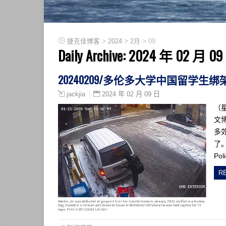
>
>
>
捷克佳博客
2024
2月
09
Daily Archive:
2024 年 02 月 09
20240209/多伦多大学中国留学
2024 年 02 月 09 日
jackjia
（
文博
多
了。
Po
R