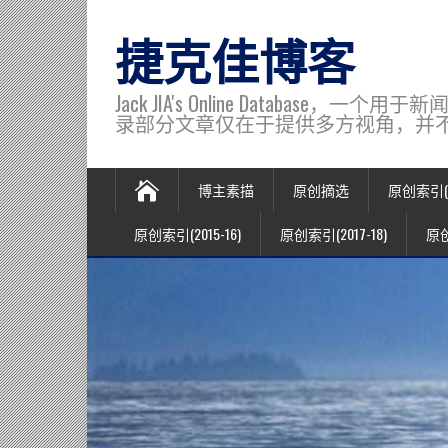
捷克佳博客
Jack JIA's Online Data
录部分文章仅在于提供多方视角，并不代表博主观
博主素描
原创摘选
原创索引(20
原创索引(2015-16)
原创索引(2017-18)
原创