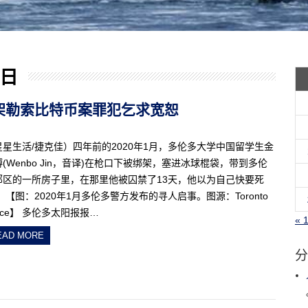
 日
生绑架勒索比特币案罪犯乞求宽恕
星星生活/捷克佳）四年前的2020年1月，多伦多大学中国留学生金
(Wenbo Jin，音译)在枪口下被绑架，塞进冰球棍袋，带到多伦
郊区的一所房子里，在那里他被囚禁了13天，他以为自己快要死
 【图：2020年1月多伦多警方发布的寻人启事。图源：Toronto
lice】 多伦多太阳报报…
« 
EAD MORE
分