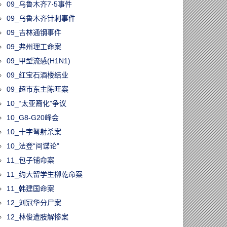
09_乌鲁木齐7·5事件
09_乌鲁木齐针刺事件
09_吉林通钢事件
09_弗州理工命案
09_甲型流感(H1N1)
09_红宝石酒楼结业
09_超市东主陈旺案
10_“太亚裔化”争议
10_G8-G20峰会
10_十字弩射杀案
10_法登“间谍论”
11_包子铺命案
11_约大留学生柳乾命案
11_韩建国命案
12_刘冠华分尸案
12_林俊遭肢解惨案