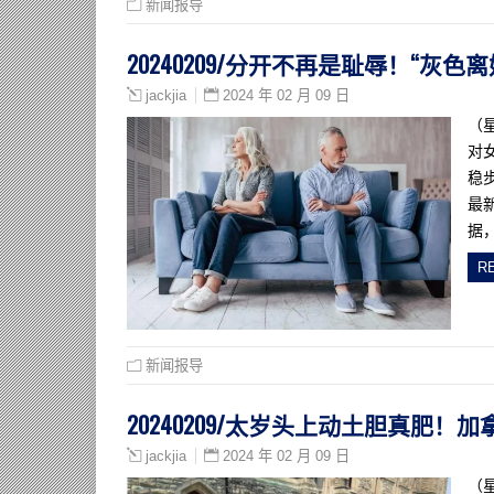
新闻报导
20240209/分开不再是耻辱！“灰
2024 年 02 月 09 日
jackjia
（
对
稳
最
据
R
新闻报导
20240209/太岁头上动土胆真肥
2024 年 02 月 09 日
jackjia
（