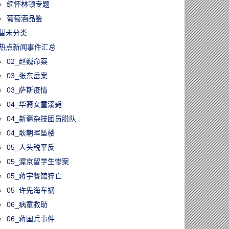
缅怀林顿专题
葡萄酒品鉴
暂未分类
热点新闻事件汇总
02_赵巍命案
03_张东岳案
03_萨斯疫情
04_华裔女童溺毙
04_新疆杂技团员脱队
04_耿朝晖坠楼
05_人头税平反
05_渥京留学生惨案
05_蒋宇餐馆猝亡
05_许先海车祸
06_病童救助
06_蒋国兵事件