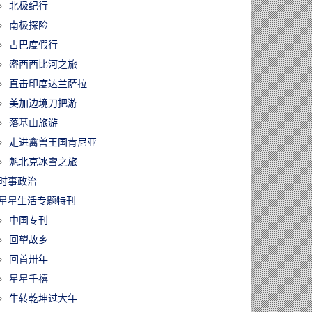
北极纪行
南极探险
古巴度假行
密西西比河之旅
直击印度达兰萨拉
美加边境刀把游
落基山旅游
走进禽兽王国肯尼亚
魁北克冰雪之旅
时事政治
星星生活专题特刊
中国专刊
回望故乡
回首卅年
星星千禧
牛转乾坤过大年