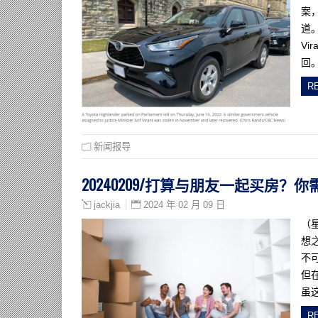
案
道
Vi
回
R
新闻报导
20240209/打算与朋友一起买房？
2024 年 02 月 09 日
jackjia
（
想
不
但
虽
R