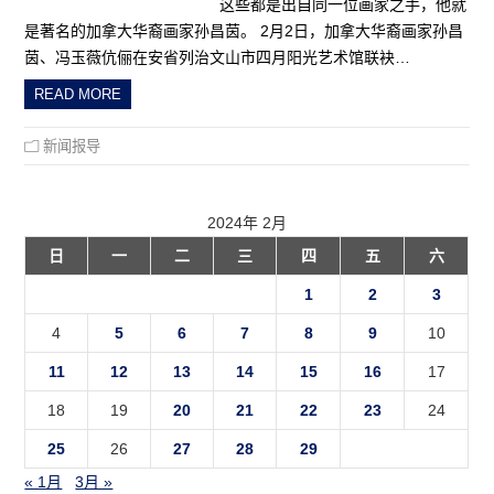
这些都是出自同一位画家之手，他就
是著名的加拿大华裔画家孙昌茵。 2月2日，加拿大华裔画家孙昌
茵、冯玉薇伉俪在安省列治文山市四月阳光艺术馆联袂…
READ MORE
新闻报导
2024年 2月
日
一
二
三
四
五
六
1
2
3
4
5
6
7
8
9
10
11
12
13
14
15
16
17
18
19
20
21
22
23
24
25
26
27
28
29
« 1月
3月 »