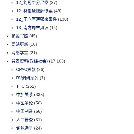
12_刘冠华分尸案
(27)
12_林俊遭肢解惨案
(49)
12_王立军薄熙来事件
(130)
13_南方周末风波
(14)
移民写照
(45)
网站更新
(10)
网络学堂
(21)
背景资料(政经社会)
(17,163)
CPAC拨款
(26)
RV调研系列
(7)
TTC
(262)
中加关系
(335)
中医争论
(50)
中国制造
(66)
人口普查
(31)
党魁选举
(24)