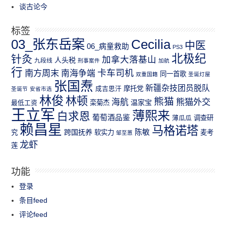
谈古论今
标签
03_张东岳案
Cecilia
中医
06_病童救助
PS3
北极纪
针灸
加拿大落基山
人头税
九段线
刑事案件
加航
行
南方周末
卡车司机
南海争端
同一首歌
双重国籍
圣诞灯屋
张国焘
新疆杂技团员脱队
成吉思汗
摩托党
圣诞节
安省市选
林俊
林顿
熊猫
熊猫外交
海航
温家宝
最低工资
栾菊杰
王立军
薄熙来
白求恩
葡萄酒品鉴
薄瓜瓜
调查研
赖昌星
马格诺塔
跨国抚养
陈敏
究
软实力
麦考
邹至蕙
龙虾
莲
功能
登录
条目feed
评论feed