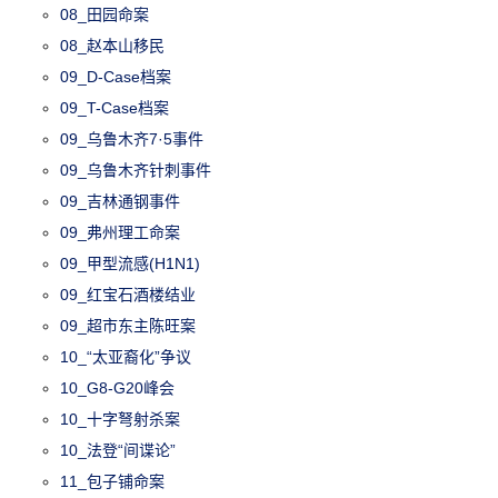
08_田园命案
08_赵本山移民
09_D-Case档案
09_T-Case档案
09_乌鲁木齐7·5事件
09_乌鲁木齐针刺事件
09_吉林通钢事件
09_弗州理工命案
09_甲型流感(H1N1)
09_红宝石酒楼结业
09_超市东主陈旺案
10_“太亚裔化”争议
10_G8-G20峰会
10_十字弩射杀案
10_法登“间谍论”
11_包子铺命案