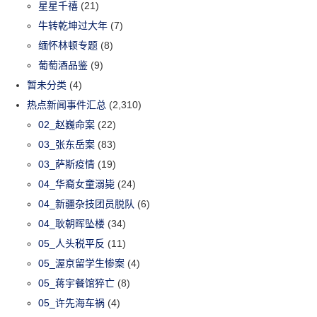
星星千禧
(21)
牛转乾坤过大年
(7)
缅怀林顿专题
(8)
葡萄酒品鉴
(9)
暂未分类
(4)
热点新闻事件汇总
(2,310)
02_赵巍命案
(22)
03_张东岳案
(83)
03_萨斯疫情
(19)
04_华裔女童溺毙
(24)
04_新疆杂技团员脱队
(6)
04_耿朝晖坠楼
(34)
05_人头税平反
(11)
05_渥京留学生惨案
(4)
05_蒋宇餐馆猝亡
(8)
05_许先海车祸
(4)