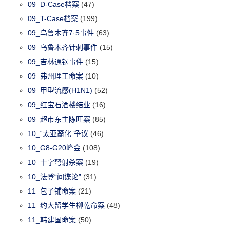
09_D-Case档案
(47)
09_T-Case档案
(199)
09_乌鲁木齐7·5事件
(63)
09_乌鲁木齐针刺事件
(15)
09_吉林通钢事件
(15)
09_弗州理工命案
(10)
09_甲型流感(H1N1)
(52)
09_红宝石酒楼结业
(16)
09_超市东主陈旺案
(85)
10_“太亚裔化”争议
(46)
10_G8-G20峰会
(108)
10_十字弩射杀案
(19)
10_法登“间谍论”
(31)
11_包子铺命案
(21)
11_约大留学生柳乾命案
(48)
11_韩建国命案
(50)