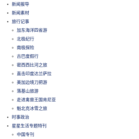
新闻报导
新闻素材
旅行记事
加东海洋四省游
北极纪行
南极探险
古巴度假行
密西西比河之旅
直击印度达兰萨拉
美加边境刀把游
落基山旅游
走进禽兽王国肯尼亚
魁北克冰雪之旅
时事政治
星星生活专题特刊
中国专刊