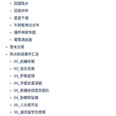
回望故乡
回首卅年
星星千禧
牛转乾坤过大年
缅怀林顿专题
葡萄酒品鉴
暂未分类
热点新闻事件汇总
02_赵巍命案
03_张东岳案
03_萨斯疫情
04_华裔女童溺毙
04_新疆杂技团员脱队
04_耿朝晖坠楼
05_人头税平反
05_渥京留学生惨案