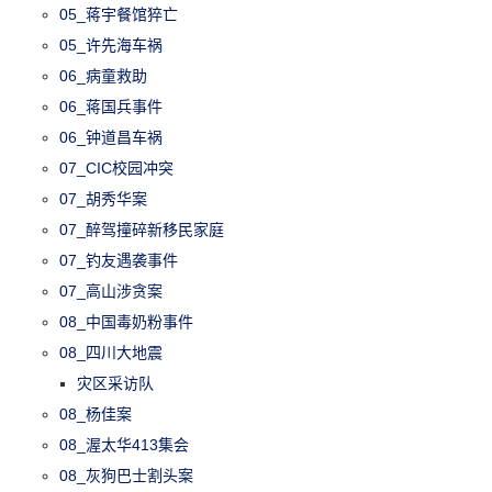
05_蒋宇餐馆猝亡
05_许先海车祸
06_病童救助
06_蒋国兵事件
06_钟道昌车祸
07_CIC校园冲突
07_胡秀华案
07_醉驾撞碎新移民家庭
07_钓友遇袭事件
07_高山涉贪案
08_中国毒奶粉事件
08_四川大地震
灾区采访队
08_杨佳案
08_渥太华413集会
08_灰狗巴士割头案