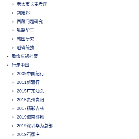
老太市长麦考莲
胡耀邦
西藏问题研究
铁路华工
韩国研究
魁省统独
致命车祸档案
行走中国
2009中国纪行
2011新疆行
2015广东汕头
2015贵州贵阳
2017精彩吉林
2019海南椰风
2019深圳华为总部
2019石家庄