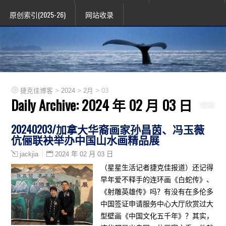
原创索引(2025-26)
网站收录
>
>
>
捷克佳博客
2024
2月
03
Daily Archive:
2024 年 02 月 03 日
20240203/加拿大华裔画家孙昌茵、冯玉薇
伉俪联袂举办中国山水画精品展
2024 年 02 月 03 日
jackjia
（星星生活记者捷克佳报道）还记得
早年爱不释手的连环画《白蛇传》、
《射雕英雄传》吗？有没有在多伦多
中国签证申请服务中心大厅欣赏过大
型壁画《中国文化五千年》？其实，