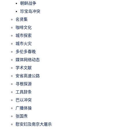
朝鲜战争
珍宝岛冲突
名贤集
咖啡文化
城市探索
城市火灾
多伦多春晚
媒体网络动态
学术文献
安省高速公路
寻根探源
工具辞条
巴以冲突
广播体操
张国焘
慰安妇及南京大屠杀