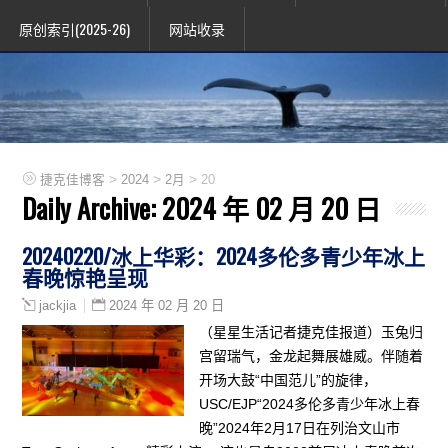
原创索引(2025-26)
网站收录
>
>
>
捷克佳博客
2024
2月
20
Daily Archive:
2024 年 02 月 20 日
20240220/冰上华彩：2024多伦多青少年冰上
春晚惊艳呈现
2024 年 02 月 20 日
jackjia
（星星生活记者捷克佳报道）玉兔归
宫留瑞气，金龙起舞展雄威。伴随着
开场大鼓“中国范儿”的旋律，
USC/EJP“2024多伦多青少年冰上春
晚”2024年2月17日在列治文山市