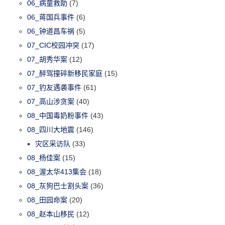
06_病童救助
(7)
06_蒋国兵事件
(6)
06_钟道昌车祸
(5)
07_CIC校园冲突
(17)
07_胡秀华案
(12)
07_醉驾撞碎新移民家庭
(15)
07_钓友遇袭事件
(61)
07_高山涉贪案
(40)
08_中国毒奶粉事件
(43)
08_四川大地震
(146)
灾区采访队
(33)
08_杨佳案
(15)
08_渥太华413集会
(18)
08_灰狗巴士割头案
(36)
08_田园命案
(20)
08_赵本山移民
(12)