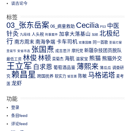
谈古论今
标签
03_张东岳案
Cecilia
中医
06_病童救助
PS3
北极纪
针灸
加拿大落基山
人头税
九段线
刑事案件
加航
行
南方周末
卡车司机
南海争端
同一首歌
双重国籍
圣诞灯屋
张国焘
新疆杂技团员脱队
成吉思汗
摩托党
圣诞节
安省市选
林俊
林顿
熊猫
熊猫外交
海航
温家宝
最低工资
栾菊杰
王立军
薄熙来
白求恩
葡萄酒品鉴
薄瓜瓜
调查研
赖昌星
马格诺塔
跨国抚养
陈敏
究
软实力
麦考
邹至蕙
龙虾
莲
功能
登录
条目feed
评论feed