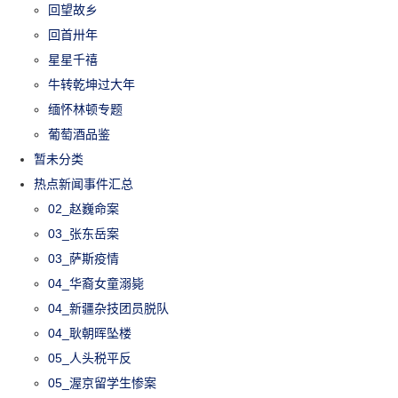
回望故乡
回首卅年
星星千禧
牛转乾坤过大年
缅怀林顿专题
葡萄酒品鉴
暂未分类
热点新闻事件汇总
02_赵巍命案
03_张东岳案
03_萨斯疫情
04_华裔女童溺毙
04_新疆杂技团员脱队
04_耿朝晖坠楼
05_人头税平反
05_渥京留学生惨案