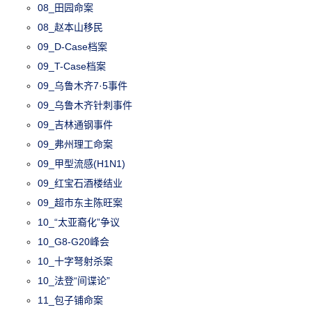
08_田园命案
08_赵本山移民
09_D-Case档案
09_T-Case档案
09_乌鲁木齐7·5事件
09_乌鲁木齐针刺事件
09_吉林通钢事件
09_弗州理工命案
09_甲型流感(H1N1)
09_红宝石酒楼结业
09_超市东主陈旺案
10_“太亚裔化”争议
10_G8-G20峰会
10_十字弩射杀案
10_法登“间谍论”
11_包子铺命案