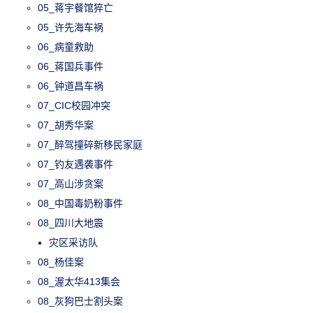
05_蒋宇餐馆猝亡
05_许先海车祸
06_病童救助
06_蒋国兵事件
06_钟道昌车祸
07_CIC校园冲突
07_胡秀华案
07_醉驾撞碎新移民家庭
07_钓友遇袭事件
07_高山涉贪案
08_中国毒奶粉事件
08_四川大地震
灾区采访队
08_杨佳案
08_渥太华413集会
08_灰狗巴士割头案