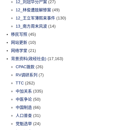
12_刘冠华分尸案
(27)
12_林俊遭肢解惨案
(49)
12_王立军薄熙来事件
(130)
13_南方周末风波
(14)
移民写照
(45)
网站更新
(10)
网络学堂
(21)
背景资料(政经社会)
(17,163)
CPAC拨款
(26)
RV调研系列
(7)
TTC
(262)
中加关系
(335)
中医争论
(50)
中国制造
(66)
人口普查
(31)
党魁选举
(24)