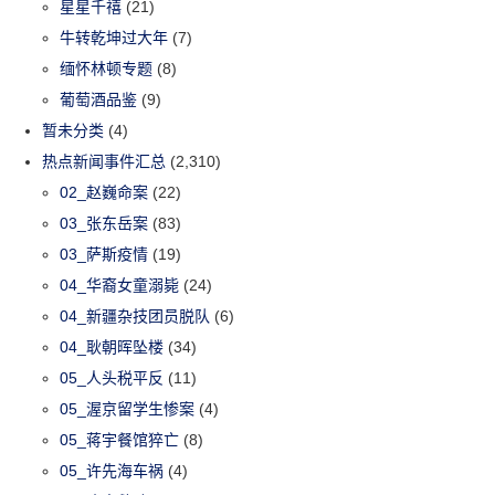
星星千禧
(21)
牛转乾坤过大年
(7)
缅怀林顿专题
(8)
葡萄酒品鉴
(9)
暂未分类
(4)
热点新闻事件汇总
(2,310)
02_赵巍命案
(22)
03_张东岳案
(83)
03_萨斯疫情
(19)
04_华裔女童溺毙
(24)
04_新疆杂技团员脱队
(6)
04_耿朝晖坠楼
(34)
05_人头税平反
(11)
05_渥京留学生惨案
(4)
05_蒋宇餐馆猝亡
(8)
05_许先海车祸
(4)