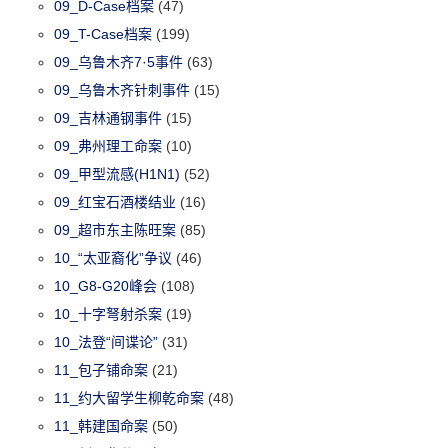
09_D-Case档案
(47)
09_T-Case档案
(199)
09_乌鲁木齐7·5事件
(63)
09_乌鲁木齐针刺事件
(15)
09_吉林通钢事件
(15)
09_弗州理工命案
(10)
09_甲型流感(H1N1)
(52)
09_红宝石酒楼结业
(16)
09_超市东主陈旺案
(85)
10_“太亚裔化”争议
(46)
10_G8-G20峰会
(108)
10_十字弩射杀案
(19)
10_法登“间谍论”
(31)
11_包子铺命案
(21)
11_约大留学生柳乾命案
(48)
11_韩建国命案
(50)