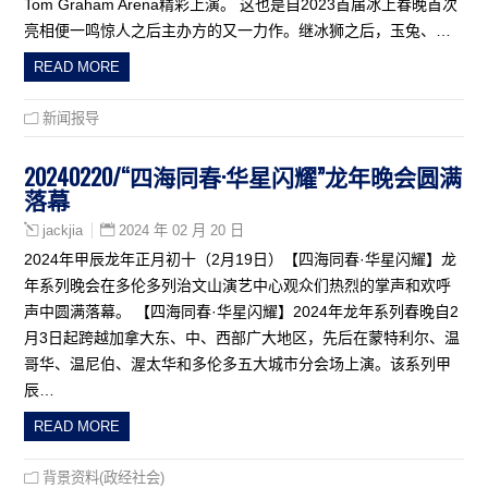
Tom Graham Arena精彩上演。 这也是自2023首届冰上春晚首次
亮相便一鸣惊人之后主办方的又一力作。继冰狮之后，玉兔、…
READ MORE
新闻报导
20240220/“四海同春·华星闪耀”龙年晚会圆满
落幕
2024 年 02 月 20 日
jackjia
2024年甲辰龙年正月初十（2月19日）【四海同春·华星闪耀】龙
年系列晚会在多伦多列治文山演艺中心观众们热烈的掌声和欢呼
声中圆满落幕。 【四海同春·华星闪耀】2024年龙年系列春晚自2
月3日起跨越加拿大东、中、西部广大地区，先后在蒙特利尔、温
哥华、温尼伯、渥太华和多伦多五大城市分会场上演。该系列甲
辰…
READ MORE
背景资料(政经社会)