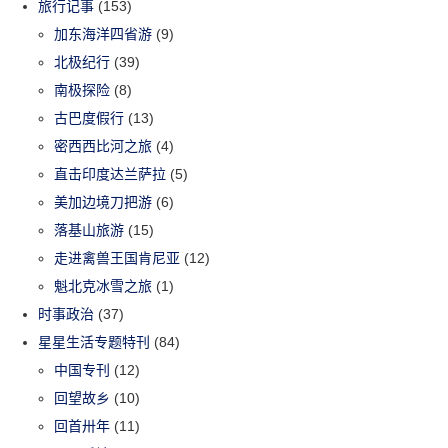
旅行记事
(153)
加东海洋四省游
(9)
北极纪行
(39)
南极探险
(8)
古巴度假行
(13)
密西西比河之旅
(4)
直击印度达兰萨拉
(5)
美加边境刀把游
(6)
落基山旅游
(15)
走进禽兽王国肯尼亚
(12)
魁北克冰雪之旅
(1)
时事政治
(37)
星星生活专题特刊
(84)
中国专刊
(12)
回望故乡
(10)
回首卅年
(11)