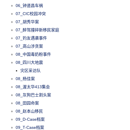
06_钟道昌车祸
07_CIC校园冲突
07_胡秀华案
07_醉驾撞碎新移民家庭
07_钓友遇袭事件
07_高山涉贪案
08_中国毒奶粉事件
08_四川大地震
灾区采访队
08_杨佳案
08_渥太华413集会
08_灰狗巴士割头案
08_田园命案
08_赵本山移民
09_D-Case档案
09_T-Case档案