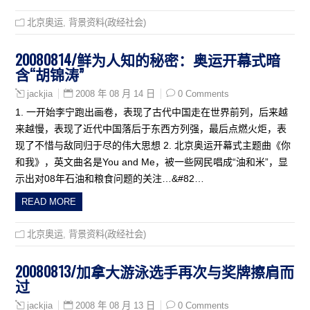
北京奥运
,
背景资料(政经社会)
20080814/鲜为人知的秘密：奥运开幕式暗
含“胡锦涛”
2008 年 08 月 14 日
0 Comments
jackjia
1. 一开始李宁跑出画卷，表现了古代中国走在世界前列，后来越
来越慢，表现了近代中国落后于东西方列强，最后点燃火炬，表
现了不惜与敌同归于尽的伟大思想 2. 北京奥运开幕式主题曲《你
和我》，英文曲名是You and Me，被一些网民唱成“油和米”，显
示出对08年石油和粮食问题的关注…&#82…
READ MORE
北京奥运
,
背景资料(政经社会)
20080813/加拿大游泳选手再次与奖牌擦肩而
过
2008 年 08 月 13 日
0 Comments
jackjia