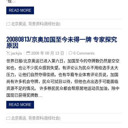
“现…
READ MORE
北京奥运
,
背景资料(政经社会)
20080813/京奥加国至今未得一牌 专家探究
原因
2008 年 08 月 13 日
0 Comments
jackjia
世界日报/北京奥运已进入第六日，加国至今的夺牌数仍然是空空
如也，也让不少民众感到失望。有评论认为民众不用给选手太大
压力，让他们自然夺得佳绩。也有华裔专业体育评论员说，加国
尚有许多机会夺牌，民众可拭目以待，但他也点出选手可能面临
资源不足的情况。 许多移民民众都会帮原居地运动员加油，除中
国现已获得奖牌数…
READ MORE
北京奥运
,
背景资料(政经社会)