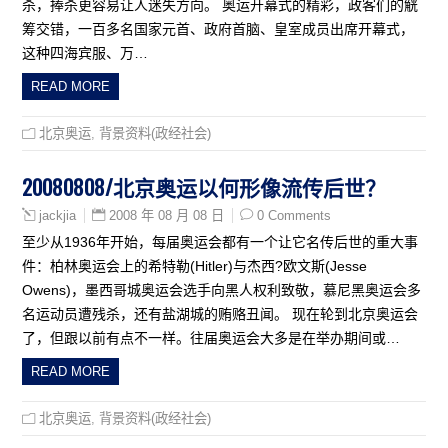
杀，捧杀更容易让人迷失方向。 奥运开幕式的精彩，政客们的觥
筹交错，一百多名国家元首、政府首脑、皇室成员出席开幕式，
这种四海宾服、万…
READ MORE
北京奥运
,
背景资料(政经社会)
20080808/北京奥运以何形像流传后世？
2008 年 08 月 08 日
0 Comments
jackjia
至少从1936年开始，每届奥运会都有一个让它名传后世的重大事
件：柏林奥运会上的希特勒(Hitler)与杰西?欧文斯(Jesse
Owens)，墨西哥城奥运会选手向黑人权利致敬，慕尼黑奥运会多
名运动员遭残杀，还有盐湖城的贿赂丑闻。 现在轮到北京奥运会
了，但跟以前有点不一样。往届奥运会大多是在举办期间或…
READ MORE
北京奥运
,
背景资料(政经社会)