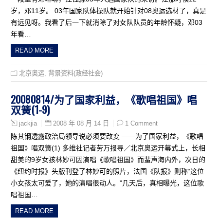
岁，邓11岁。 03年国家队体操队就开始针对08奥运选材了，真是
有远见呀。我看了后一下就消除了对女队队员的年龄怀疑，邓03
年看…
READ MORE
北京奥运
,
背景资料(政经社会)
20080814/为了国家利益，《歌唱祖国》唱
双簧(1-9)
2008 年 08 月 14 日
1 Comment
jackjia
陈其钢透露政治局领导说必须要改变 ——为了国家利益，《歌唱
祖国》唱双簧(1) 多维社记者劳万报导／北京奥运开幕式上，长相
甜美的9岁女孩林妙可因演唱《歌唱祖国》而蜚声海内外，次日的
《纽约时报》头版刊登了林妙可的照片，法国《队报》则称“这位
小女孩太可爱了，她的演唱很动人。”几天后，真相曝光，这位歌
唱祖国…
READ MORE