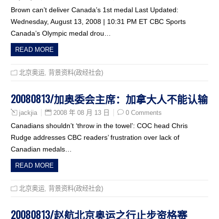
Brown can’t deliver Canada’s 1st medal Last Updated:
Wednesday, August 13, 2008 | 10:31 PM ET CBC Sports
Canada’s Olympic medal drou…
READ MORE
北京奥运
,
背景资料(政经社会)
20080813/加奥委会主席：加拿大人不能认输
2008 年 08 月 13 日
0 Comments
jackjia
Canadians shouldn’t ‘throw in the towel’: COC head Chris
Rudge addresses CBC readers’ frustration over lack of
Canadian medals…
READ MORE
北京奥运
,
背景资料(政经社会)
20080813/赵航北京奥运之行止步资格赛