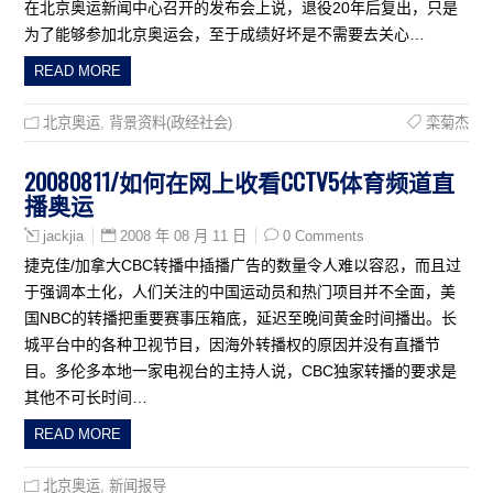
在北京奥运新闻中心召开的发布会上说，退役20年后复出，只是
为了能够参加北京奥运会，至于成绩好坏是不需要去关心…
READ MORE
北京奥运
,
背景资料(政经社会)
栾菊杰
20080811/如何在网上收看CCTV5体育频道直
播奥运
2008 年 08 月 11 日
0 Comments
jackjia
捷克佳/加拿大CBC转播中插播广告的数量令人难以容忍，而且过
于强调本土化，人们关注的中国运动员和热门项目并不全面，美
国NBC的转播把重要赛事压箱底，延迟至晚间黄金时间播出。长
城平台中的各种卫视节目，因海外转播权的原因并没有直播节
目。多伦多本地一家电视台的主持人说，CBC独家转播的要求是
其他不可长时间…
READ MORE
北京奥运
,
新闻报导