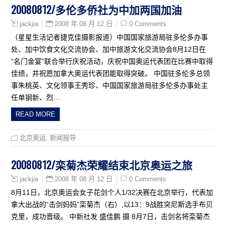
20080812/多伦多侨社为中加两国加油
2008 年 08 月 12 日
0 Comments
jackjia
（星星生活记者捷克佳摄影报道）中国国家旅游局驻多伦多办事
处、加中饮食文化交流协会、加中旅游文化交流协会8月12日在
“名门金宴”联合举行庆祝活动，庆祝中国奥运代表团在比赛中取得
佳绩，并祝愿加拿大奥运代表团能取得突破。 中国驻多伦多总领
事朱桃英、文化领事王秀珍、中国国家旅游局驻多伦多办事处主
任单钢新、烈…
READ MORE
北京奥运
,
新闻报导
20080812/栾菊杰荣耀结束北京奥运之旅
2008 年 08 月 12 日
0 Comments
jackjia
8月11日，北京奥运会女子花剑个人1/32决赛在北京举行，代表加
拿大出战的“击剑妈妈”栾菊杰（右）,以13：9战胜突尼斯选手布贝
克里，成功晋级。 中新社发 盛佳鹏 摄 8月7日，击剑名将栾菊杰