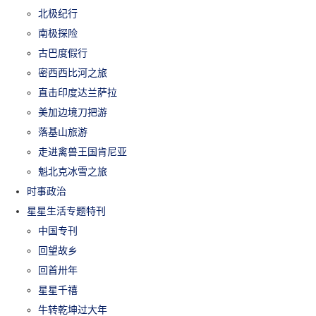
北极纪行
南极探险
古巴度假行
密西西比河之旅
直击印度达兰萨拉
美加边境刀把游
落基山旅游
走进禽兽王国肯尼亚
魁北克冰雪之旅
时事政治
星星生活专题特刊
中国专刊
回望故乡
回首卅年
星星千禧
牛转乾坤过大年