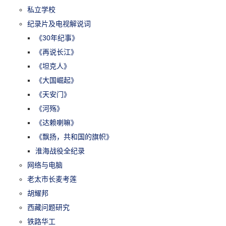
私立学校
纪录片及电视解说词
《30年纪事》
《再说长江》
《坦克人》
《大国崛起》
《天安门》
《河殇》
《达赖喇嘛》
《飘扬，共和国的旗帜》
淮海战役全纪录
网络与电脑
老太市长麦考莲
胡耀邦
西藏问题研究
铁路华工