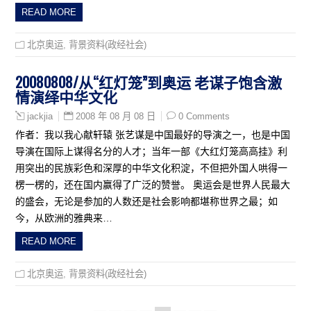
READ MORE
北京奥运
,
背景资料(政经社会)
20080808/从“红灯笼”到奥运 老谋子饱含激
情演绎中华文化
2008 年 08 月 08 日
0 Comments
jackjia
作者：我以我心献轩辕 张艺谋是中国最好的导演之一，也是中国
导演在国际上谋得名分的人才；当年一部《大红灯笼高高挂》利
用突出的民族彩色和深厚的中华文化积淀，不但把外国人哄得一
楞一楞的，还在国内赢得了广泛的赞誉。 奥运会是世界人民最大
的盛会，无论是参加的人数还是社会影响都堪称世界之最；如
今，从欧洲的雅典来…
READ MORE
北京奥运
,
背景资料(政经社会)