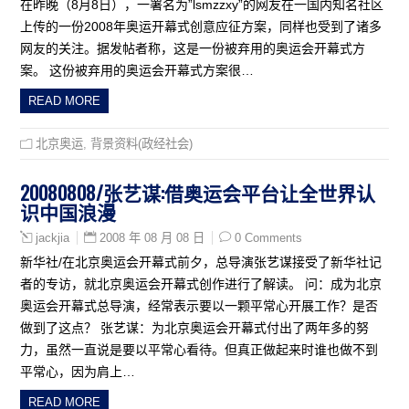
在昨晚（8月8日），一署名为”lsmzzxy”的网友在一国内知名社区
上传的一份2008年奥运开幕式创意应征方案，同样也受到了诸多
网友的关注。据发帖者称，这是一份被弃用的奥运会开幕式方
案。 这份被弃用的奥运会开幕式方案很…
READ MORE
北京奥运
,
背景资料(政经社会)
20080808/张艺谋:借奥运会平台让全世界认
识中国浪漫
2008 年 08 月 08 日
0 Comments
jackjia
新华社/在北京奥运会开幕式前夕，总导演张艺谋接受了新华社记
者的专访，就北京奥运会开幕式创作进行了解读。 问：成为北京
奥运会开幕式总导演，经常表示要以一颗平常心开展工作？是否
做到了这点？ 张艺谋：为北京奥运会开幕式付出了两年多的努
力，虽然一直说是要以平常心看待。但真正做起来时谁也做不到
平常心，因为肩上…
READ MORE