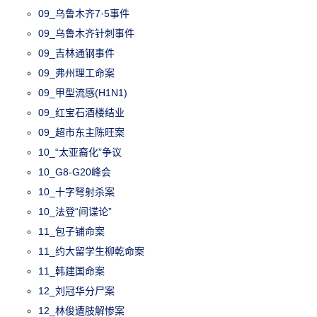
09_乌鲁木齐7·5事件
09_乌鲁木齐针刺事件
09_吉林通钢事件
09_弗州理工命案
09_甲型流感(H1N1)
09_红宝石酒楼结业
09_超市东主陈旺案
10_“太亚裔化”争议
10_G8-G20峰会
10_十字弩射杀案
10_法登“间谍论”
11_包子铺命案
11_约大留学生柳乾命案
11_韩建国命案
12_刘冠华分尸案
12_林俊遭肢解惨案