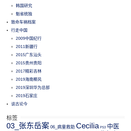
韩国研究
魁省统独
致命车祸档案
行走中国
2009中国纪行
2011新疆行
2015广东汕头
2015贵州贵阳
2017精彩吉林
2019海南椰风
2019深圳华为总部
2019石家庄
谈古论今
标签
03_张东岳案
Cecilia
中医
06_病童救助
PS3