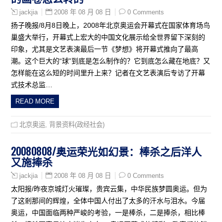
2008 年 08 月 08 日
0 Comments
jackjia
扬子晚报/8月8日晚上，2008年北京奥运会开幕式在国家体育场鸟
巢盛大举行，开幕式上宏大的中国文化展示给全世界留下深刻的
印象，尤其是文艺表演最后一节《梦想》将开幕式推向了最高
潮。这个巨大的“球”到底是怎么制作的？它到底怎么藏在地底？又
怎样能在这么短的时间里升上来？记者在文艺表演后专访了开幕
式技术总监…
READ MORE
北京奥运
,
背景资料(政经社会)
20080808/奥运荣光如幻景：棒杀之后洋人
又施捧杀
2008 年 08 月 08 日
0 Comments
jackjia
太阳报/昨夜京城灯火璀璨，贵宾云集，中华民族梦圆奥运。但为
了这剎那间的辉煌，全体中国人付出了太多的汗水与泪水。今届
奥运，中国面临两种严峻的考验，一是棒杀，二是捧杀，相比棒