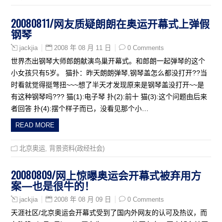
20080811/网友质疑朗朗在奥运开幕式上弹假
钢琴
2008 年 08 月 11 日
0 Comments
jackjia
世界杰出钢琴大师郎朗献演鸟巢开幕式。和郎朗一起弹琴的这个
小女孩只有5岁。 猫扑：昨天朗朗弹琴,钢琴盖怎么都没打开??当
时看就觉得挺彆扭~~~想了半天才发现原来是钢琴盖没打开~~是
有这种钢琴吗??? 猫(1):电子琴 扑(2):前十 猫(3):这个问题由后来
者回答 扑(4):摆个样子而已，没看见那个小…
READ MORE
北京奥运
,
背景资料(政经社会)
20080809/网上惊曝奥运会开幕式被弃用方
案—也是很牛的！
2008 年 08 月 09 日
0 Comments
jackjia
天涯社区/北京奥运会开幕式受到了国内外网友的认可及热议，而