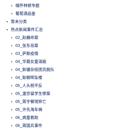
缅怀林顿专题
葡萄酒品鉴
暂未分类
热点新闻事件汇总
02_赵巍命案
03_张东岳案
03_萨斯疫情
04_华裔女童溺毙
04_新疆杂技团员脱队
04_耿朝晖坠楼
05_人头税平反
05_渥京留学生惨案
05_蒋宇餐馆猝亡
05_许先海车祸
06_病童救助
06_蒋国兵事件