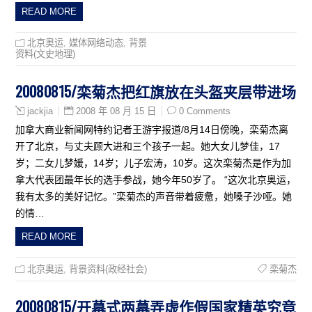
READ MORE
北京奥运
,
媒体网络动态
,
背景
资料(文史地理)
20080815/栾菊杰把红旗放在头盔夹层带进场
2008 年 08 月 15 日
0 Comments
jackjia
加拿大商业新闻网特约记者王游宇报道/8月14日傍晚，栾菊杰离
开了北京，与丈夫顾大进和三个孩子一起。她大女儿梦佳，17
岁；二女儿梦媛，14岁；儿子宏涛，10岁。这次栾菊杰是作为加
拿大代表团最年长的选手参战，她今年50岁了。 “这次北京奥运，
我有太多的美好记忆。”栾菊杰的声音带着疲惫，她嗓子沙哑。她
的情…
READ MORE
北京奥运
,
背景资料(政经社会)
栾菊杰
20080815/开幕式两幕弄虚作假国家精英究竟