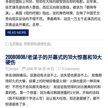
多部在国际上叫好、但却在大陆内部受到压抑的电影。近年来，
张艺谋先是向商人靠拢，而后又向政治靠拢，被讽为「御用导
演」。美国《纽约时报》指出，张的角色转换，反映了中国艺文
界向现实妥协的不得不然。 準备两年、动员一万五千名演员的北
京奥运会开幕式，总导…
READ MORE
北京奥运
,
背景资料(政经社会)
20080808/老谋子的开幕式的10大惊喜和10大
硬伤
2008 年 08 月 08 日
0 Comments
jackjia
佚名/刚刚看玩，说激动有点谈不上，说失望也更谈不上。 就像期
待好久的大餐，结果上的时候好像是火锅！火锅也是另一种风味
吧！不然也不会风靡天南地北！ 就说说我觉得的对比雅典好的和
差的吧。 第一个惊喜：因为看过韩国泄露的1分钟，开始的击鈫
（我不知道那个字怎么写）没让我大吃惊，但还是震撼了，都不
知道是练了多…