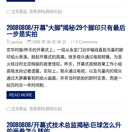
北京奥运
,
背景资料(政经社会)
20080808/开幕“大脚”揭秘:29个脚印只有最后
一步是实拍
2008 年 08 月 08 日
0 Comments
jackjia
京华时报/昨天的开幕式上，一段从永定门沿中轴线直抵鸟巢的脚
印焰火表演，掀起开幕式的高潮。很多观众通过电视转播，为圣
火经过时北京绚丽的夜景惊叹。昨天，开幕式视频效果工作小组
高晓龙向记者透露，实际上，观众通过电视，以及鸟巢内的观众
通过大屏幕看到的焰火画面，并非当时航拍的即时实景，而是一
段历时近一年时间制…
READ MORE
北京奥运
,
背景资料(政经社会)
20080808/开幕式技术总监揭秘:巨球怎么升
的画卷怎么转的