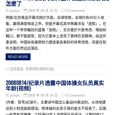
怎麽了
2008 年 08 月 15 日
0 Comments
jackjia
明报/北京奥运开幕式绚烂华丽，全球惊艳，全球约有40亿人收
看，赢得满堂喝采之声，但是开幕式其中两幕涉及「造假」。在
这样一个举世瞩目的盛事「造假」，无论基於什麽考虑、理由和
藉口，都不能接受，因为它基本上违背了奥林匹克精神。由这件
事说明，中国纵有雄厚财力建造美奂美轮的体育场馆，但是在软
件方面仍然远远落后…
READ MORE
北京奥运
,
背景资料(政经社会)
20080814/纪录片透露中国体操女队员真实
年龄(视频)
2008 年 08 月 14 日
0 Comments
jackjia
(作者：耳弯)纪录片，主要讲中国怎么备战08奥运的。从场地建
设到人材选拔超感动。练体操的女孩子真的是太不容易了。后面
一段里有邓琳琳，江钰源03年入选国家队的采访。江那时候12