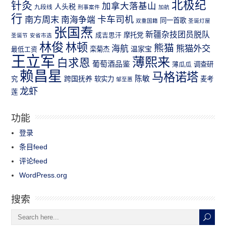
北极纪
针灸
加拿大落基山
人头税
九段线
刑事案件
加航
行
南方周末
卡车司机
南海争端
同一首歌
双重国籍
圣诞灯屋
张国焘
新疆杂技团员脱队
成吉思汗
摩托党
圣诞节
安省市选
林俊
林顿
熊猫
熊猫外交
海航
温家宝
最低工资
栾菊杰
王立军
薄熙来
白求恩
葡萄酒品鉴
薄瓜瓜
调查研
赖昌星
马格诺塔
跨国抚养
陈敏
究
软实力
麦考
邹至蕙
龙虾
莲
功能
登录
条目feed
评论feed
WordPress.org
搜索