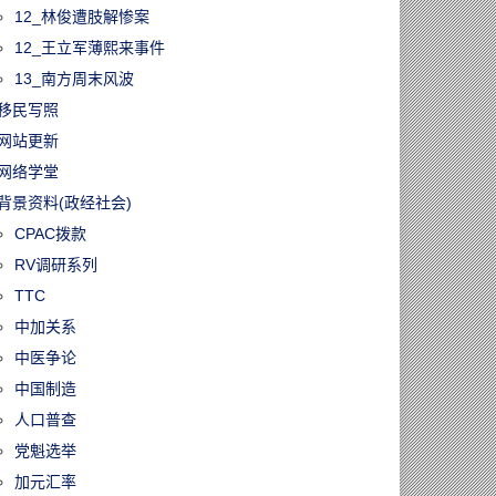
12_林俊遭肢解惨案
12_王立军薄熙来事件
13_南方周末风波
移民写照
网站更新
网络学堂
背景资料(政经社会)
CPAC拨款
RV调研系列
TTC
中加关系
中医争论
中国制造
人口普查
党魁选举
加元汇率