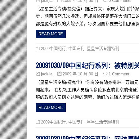
2009 年 10 月 30 日
0 Comments
jackjia
（星星生活专稿/捷克佳）细细算来，家属大院门前的
步，期间虽然几次搬迁，但却最终还是落在大院门口的
都是腿有残疾的大院子弟。每次回国都要去他们那里
READ MORE
2009中国纪行
,
中国专刊
,
星星生活专题特刊
20091030/09中国纪行系列：被特
2009 年 10 月 30 日
1 Comment
jackjia
（星星生活专稿/捷克佳）“你有没有随身携带一万加
绷起来。 在机场工作人员确认多伦多直航北京航班登
服的政府人员侧立过道的两旁，他们放过随人流走在
READ MORE
2009中国纪行
,
中国专刊
,
星星生活专题特刊
20091030/09中国纪行系列：回访