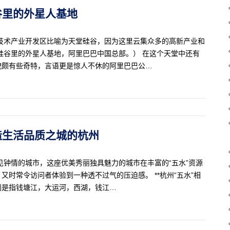
堂硅谷里的外星人基地
技术产业开发区比喻为天堂硅谷，因为这里云集众多的高新产业和
硅谷里的外星人基地，阿里巴巴中国总部。） 在这个天堂中还有
貌颇有些奇特，言语更是惊人不休的阿里巴巴公…
力打造生活品质之城的杭州
见钟情的城市，这座优美秀丽独具魅力的城市在丰富的“五水”资源
时常令访问者体验到一种透不过气的压迫感。 **杭州“五水”相
分别是指钱塘江，大运河，西湖，钱江…