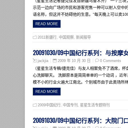
（星星生活记者捷克佳发自新疆乌鲁木齐）“一个三块
示范一边向广场的市民和游客兜售一种可以射入空中的
语名称，但这并不妨碍他的生意。“每天晚上可以卖10
READ MORE
2011新疆行
,
中国观察
,
新闻报导
20091030/09中国纪行系列：与按
2009 年 10 月 30 日
0 Comments
jackjia
（星星生活专稿/捷克佳）与友人相聚免不了酒席，杯
心洗脚聊天。 洗脚原本是简简单单的一个动词 ，近
模不小的行业火遍大江南北。个别城市由于此类场所林立
READ MORE
2009中国纪行
,
中国专刊
,
星星生活专题特刊
20091030/09中国纪行系列：大院