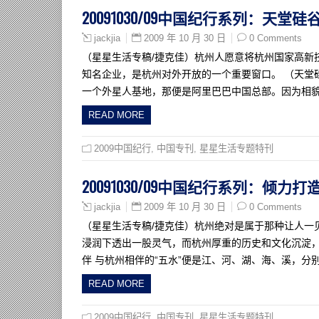
20091030/09中国纪行系列：天
2009 年 10 月 30 日
0 Comments
jackjia
（星星生活专稿/捷克佳）杭州人愿意将杭州国家高新
知名企业，是杭州对外开放的一个重要窗口。 （天堂
一个外星人基地，那便是阿里巴巴中国总部。因为相
READ MORE
2009中国纪行
,
中国专刊
,
星星生活专题特刊
20091030/09中国纪行系列：倾
2009 年 10 月 30 日
0 Comments
jackjia
（星星生活专稿/捷克佳）杭州绝对是属于那种让人一
浸润下透出一股灵气，而杭州厚重的历史和文化沉淀，又
伴 与杭州相伴的“五水”便是江、河、湖、海、溪，
READ MORE
2009中国纪行
,
中国专刊
,
星星生活专题特刊