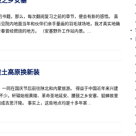
的书籍，那么，每次翻阅复习之前的章节，便会有新的感悟。 直
看见院内地面当年和伙伴们亲手量画的羽毛球场地，我才真实地确
春曾经燃烧的地方。 （安塞野外工作站内景。…
为黄土高原换新装
，一同在国庆节后前往陕北和内蒙旅游。 得益于中国近年来兴建
却不少。轩辕始祖黄陵、革命圣地延安、腰鼓之乡安塞、貂蝉故里
成吉思汗陵。 事实上，这些地点均是十多年甚…