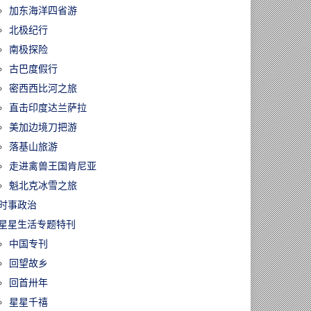
加东海洋四省游
北极纪行
南极探险
古巴度假行
密西西比河之旅
直击印度达兰萨拉
美加边境刀把游
落基山旅游
走进禽兽王国肯尼亚
魁北克冰雪之旅
时事政治
星星生活专题特刊
中国专刊
回望故乡
回首卅年
星星千禧