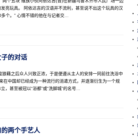
，两个五块”维族小伙阿依达吉(音)在新疆乌鲁木齐市人民广场一边
发亮玩具。 阿依达吉的汉语并不流利，甚至说不出这个玩具的汉
0多个。” 心情不错的他在与记者交…
摩女子的对话
盘狼藉之后众人兴致正浓，于是便遵从主人的安排一同前往洗浴中
年来在中国却已经成为一种流行的消遣方式，并逐渐衍生为一个规
，甚至被冠以“浴都”或“洗脚城”的名号…
门口的两个手艺人