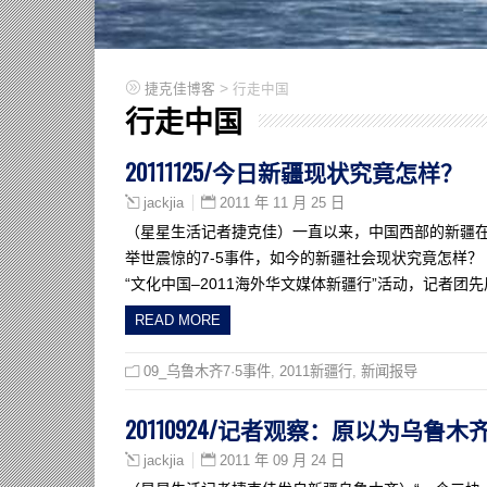
>
捷克佳博客
行走中国
行走中国
20111125/今日新疆现状究竟怎样？
2011 年 11 月 25 日
jackjia
（星星生活记者捷克佳）一直以来，中国西部的新疆
举世震惊的7-5事件，如今的新疆社会现状究竟怎样
“文化中国–2011海外华文媒体新疆行”活动，记者团
READ MORE
09_乌鲁木齐7·5事件
,
2011新疆行
,
新闻报导
20110924/记者观察：原以为乌鲁
2011 年 09 月 24 日
jackjia