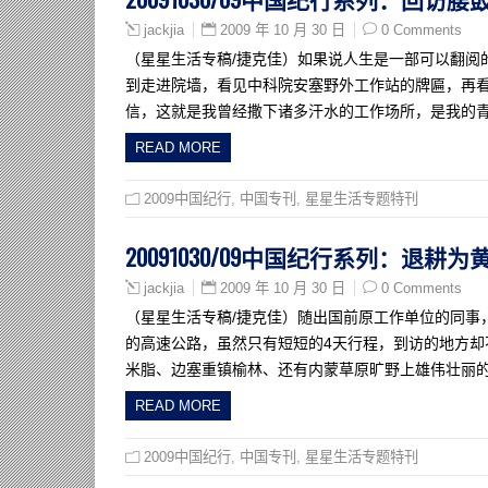
2009 年 10 月 30 日
0 Comments
jackjia
（星星生活专稿/捷克佳）如果说人生是一部可以翻阅
到走进院墙，看见中科院安塞野外工作站的牌匾，再
信，这就是我曾经撒下诸多汗水的工作场所，是我的青
READ MORE
2009中国纪行
,
中国专刊
,
星星生活专题特刊
20091030/09中国纪行系列：退耕
2009 年 10 月 30 日
0 Comments
jackjia
（星星生活专稿/捷克佳）随出国前原工作单位的同事
的高速公路，虽然只有短短的4天行程，到访的地方
米脂、边塞重镇榆林、还有内蒙草原旷野上雄伟壮丽的
READ MORE
2009中国纪行
,
中国专刊
,
星星生活专题特刊