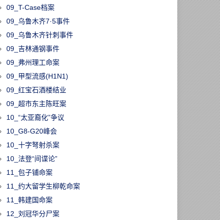
09_T-Case档案
09_乌鲁木齐7·5事件
09_乌鲁木齐针刺事件
09_吉林通钢事件
09_弗州理工命案
09_甲型流感(H1N1)
09_红宝石酒楼结业
09_超市东主陈旺案
10_“太亚裔化”争议
10_G8-G20峰会
10_十字弩射杀案
10_法登“间谍论”
11_包子铺命案
11_约大留学生柳乾命案
11_韩建国命案
12_刘冠华分尸案