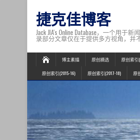
捷克佳博客
Jack JIA's Online Data
录部分文章仅在于提供多方视角，并不代表博主观
博主素描
原创摘选
原创索引(20
原创索引(2015-16)
原创索引(2017-18)
原创