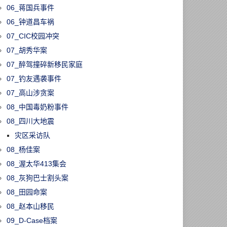
06_蒋国兵事件
06_钟道昌车祸
07_CIC校园冲突
07_胡秀华案
07_醉驾撞碎新移民家庭
07_钓友遇袭事件
07_高山涉贪案
08_中国毒奶粉事件
08_四川大地震
灾区采访队
08_杨佳案
08_渥太华413集会
08_灰狗巴士割头案
08_田园命案
08_赵本山移民
09_D-Case档案