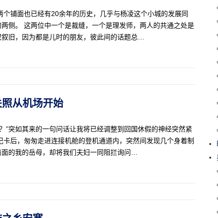
两个铺面也已经有20余年的历史，几乎与杨凌这个小城的发展同
两侧。 这两位中一个是裁缝，一个是理发师，两人的共通之处是
叙叙旧，因为都是儿时的朋友，彼此间的话题总…
别关照从机场开始
元？”突如其来的一句问话让我将已经调整到回国休假的神经突然紧
记卡后，匆匆走进连接机舱的登机通道内，突然间发现几个身着制
前面的我的岳母，却将我们夫妇一同阻拦询问…
腰鼓之乡安塞