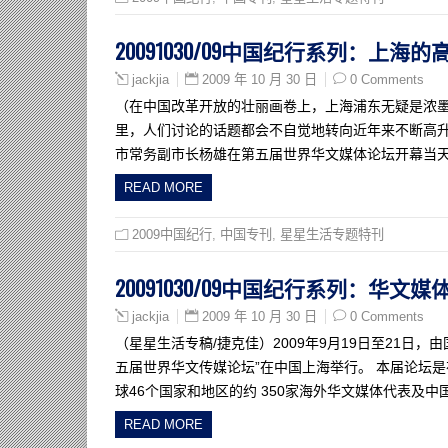
20091030/09中国纪行系列：上
2009 年 10 月 30 日
0 Comments
jackjia
（在中国改革开放的壮丽画卷上，上海浦东无疑是浓墨
里，人们讨论的话题都会不自觉地转向近年来不断高升
市常务副市长杨雄在第五届世界华文媒体论坛开幕当天
READ MORE
2009中国纪行
,
中国专刊
,
星星生活专题特刊
20091030/09中国纪行系列：华
2009 年 10 月 30 日
0 Comments
jackjia
（星星生活专稿/捷克佳）2009年9月19日至21日
五届世界华文传媒论坛”在中国上海举行。 本届论坛是
球46个国家和地区的约 350家海外华文媒体代表及中国
READ MORE