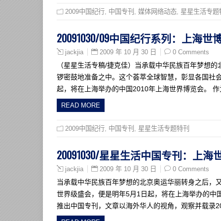
2009中国纪行
,
中国专刊
,
媒体网络动态
,
星星生活专题
20091030/09中国纪行系列：上
2009 年 10 月 30 日
0 Comments
jackjia
（星星生活专稿/捷克佳）当承载中华民族百年梦想的
锣密鼓地准备之中。这个荟萃全球智慧，彰显各国社会
起，将在上海举办的中国2010年上海世界博览会。 
READ MORE
2009中国纪行
,
中国专刊
,
星星生活专题特刊
20091030/星星生活中国专刊：
2009 年 10 月 30 日
0 Comments
jackjia
当承载中华民族百年梦想的北京奥运华丽转身之后，
世界级盛会，便是明年5月1日起，将在上海举办的中国2
推出中国专刊，文章以海外华人的视角，观察并载录2