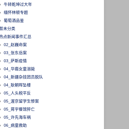
牛转乾坤过大年
缅怀林顿专题
葡萄酒品鉴
暂未分类
热点新闻事件汇总
02_赵巍命案
03_张东岳案
03_萨斯疫情
04_华裔女童溺毙
04_新疆杂技团员脱队
04_耿朝晖坠楼
05_人头税平反
05_渥京留学生惨案
05_蒋宇餐馆猝亡
05_许先海车祸
06_病童救助