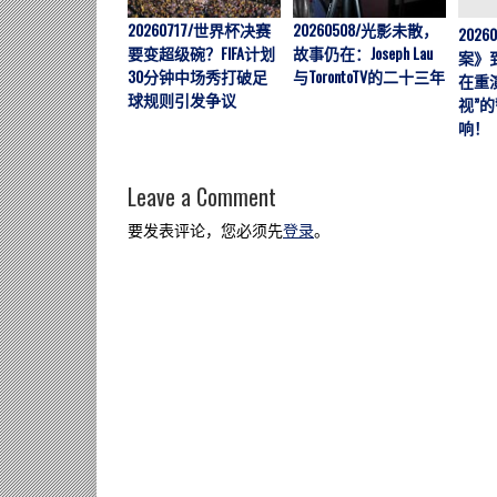
20260717/世界杯决赛
20260508/光影未散，
202
要变超级碗？FIFA计划
故事仍在：Joseph Lau
案》
30分钟中场秀打破足
与TorontoTV的二十三年
在重
球规则引发争议
视”
响！
Leave a Comment
要发表评论，您必须先
登录
。