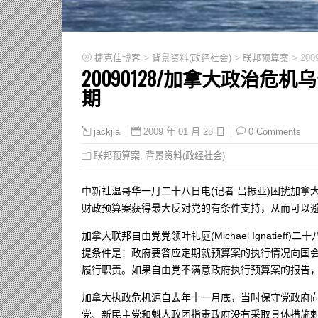
>
>
>
捷克佳博客
背景资料(政经社会)
联邦预算案
20
20090128/加拿大政治危
期
2009 年 01 月 28 日
0 Comments
jackjia
联邦预算案
,
背景资料(政经社会)
中新社温哥华一月二十八日电(记者 吕振亚)困扰加
财政预算案获得最大反对党的有条件支持，从而可以
加拿大联邦自由党党领叶礼庭(Michael Ignatie
提条件是：政府要答应定期就预算案的执行情况向国会
履行职责。如果自由党不满意政府执行预算案的报告
加拿大执政危机源自去年十一月底，当时保守党政府
党、新民主党和魁人政团指责政府没有采取具体措施