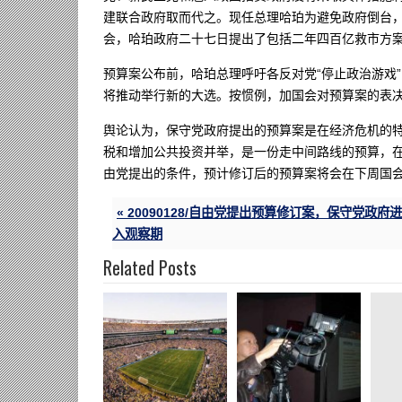
建联合政府取而代之。现任总理哈珀为避免政府倒台
会，哈珀政府二十七日提出了包括二年四百亿救市方
预算案公布前，哈珀总理呼吁各反对党“停止政治游戏
将推动举行新的大选。按惯例，加国会对预算案的表
舆论认为，保守党政府提出的预算案是在经济危机的
税和增加公共投资并举，是一份走中间路线的预算，
由党提出的条件，预计修订后的预算案将会在下周国
« 20090128/自由党提出预算修订案，保守党政府进
入观察期
Related Posts