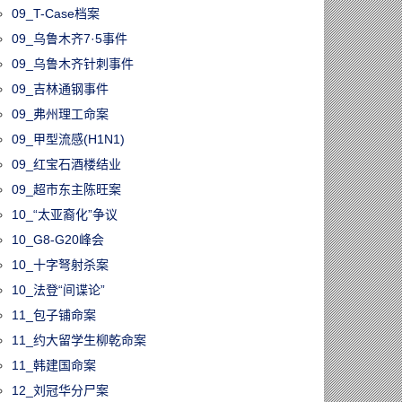
09_T-Case档案
09_乌鲁木齐7·5事件
09_乌鲁木齐针刺事件
09_吉林通钢事件
09_弗州理工命案
09_甲型流感(H1N1)
09_红宝石酒楼结业
09_超市东主陈旺案
10_“太亚裔化”争议
10_G8-G20峰会
10_十字弩射杀案
10_法登“间谍论”
11_包子铺命案
11_约大留学生柳乾命案
11_韩建国命案
12_刘冠华分尸案