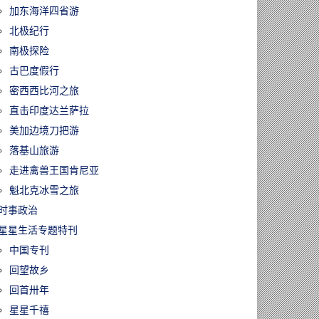
加东海洋四省游
60113/时代落幕！
北极纪行
33年的《明报》
版1月17日停
南极探险
永久关闭
古巴度假行
密西西比河之旅
直击印度达兰萨拉
美加边境刀把游
落基山旅游
走进禽兽王国肯尼亚
魁北克冰雪之旅
时事政治
星星生活专题特刊
中国专刊
回望故乡
回首卅年
星星千禧