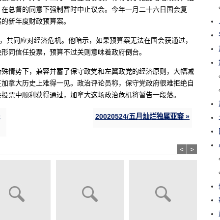
，在总督的同意下强制暂时中止议会。今年一月二十六日国会复
案的新年度财政预算案。
”，共同应对经济危机。他暗示，如果预算案无法在国会获通过，
决形同信任投票，预算不过关则意味着政府倒台。
特殊情势下，兼容并蓄了保守政党和左翼政党的经济原则，大幅减
在加拿大历史上难得一见。政治评论员称，保守党政府很难拒绝自
会投票中顺利获得通过，加拿大这场政治危机将暂告一段落。
20020524/五月灿烂独属亚裔 »
<
>