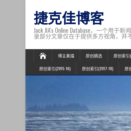
捷克佳博客
Jack JIA's Online Data
录部分文章仅在于提供多方视角，并不代表博主观
博主素描
原创摘选
原创索引(20
原创索引(2015-16)
原创索引(2017-18)
原创