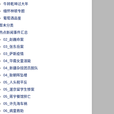
牛转乾坤过大年
缅怀林顿专题
葡萄酒品鉴
暂未分类
热点新闻事件汇总
02_赵巍命案
03_张东岳案
03_萨斯疫情
04_华裔女童溺毙
04_新疆杂技团员脱队
04_耿朝晖坠楼
05_人头税平反
05_渥京留学生惨案
05_蒋宇餐馆猝亡
05_许先海车祸
06_病童救助