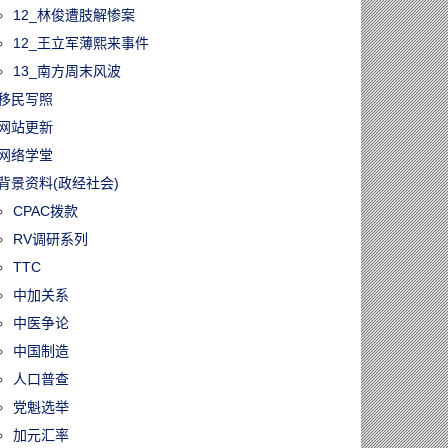
12_林俊遭肢解惨案
12_王立军薄熙来事件
13_南方周末风波
移民写照
网站更新
网络学堂
背景资料(政经社会)
CPAC拨款
RV调研系列
TTC
中加关系
中医争论
中国制造
人口普查
党魁选举
加元汇率