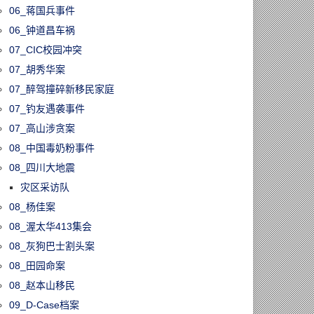
06_蒋国兵事件
06_钟道昌车祸
07_CIC校园冲突
07_胡秀华案
07_醉驾撞碎新移民家庭
07_钓友遇袭事件
07_高山涉贪案
08_中国毒奶粉事件
08_四川大地震
灾区采访队
08_杨佳案
08_渥太华413集会
08_灰狗巴士割头案
08_田园命案
08_赵本山移民
09_D-Case档案