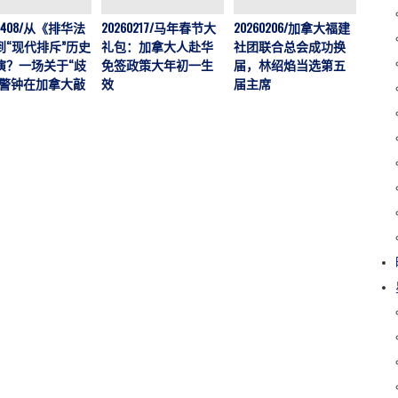
202
60408/从《排华法
20260217/马年春节大
20260206/加拿大福建
运营
到“现代排斥”历史
礼包：加拿大人赴华
社团联合总会成功换
加拿大
演？一场关于“歧
免签政策大年初一生
届，林绍焰当选第五
刊，
的警钟在加拿大敲
效
届主席