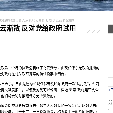
090128/加拿大政治危机乌云渐散 反对党给政府试用期
机乌云渐散 反对党给政府试用
拿大政局二个月的执政危机终于乌云渐散，由现任保守党政府提出的
避免政府在对财政预算案的信任投票中倒台。
ff)二十八日表示，自由党愿意给现任保守党哈珀政府一次“试用期”，但前
« 
提交进展报告，以便反对党可以像鹰一样地“监察”政府是否完全
，他们将会随时推翻保守党少数政府。
分
向国会提交财政展望报告引起三大反对党的一致讨伐。反对党自由
刺激经济，并于十二月一日签署协议，称将联手推翻哈珀政府，组