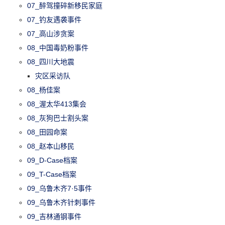
07_醉驾撞碎新移民家庭
07_钓友遇袭事件
07_高山涉贪案
08_中国毒奶粉事件
08_四川大地震
灾区采访队
08_杨佳案
08_渥太华413集会
08_灰狗巴士割头案
08_田园命案
08_赵本山移民
09_D-Case档案
09_T-Case档案
09_乌鲁木齐7·5事件
09_乌鲁木齐针刺事件
09_吉林通钢事件