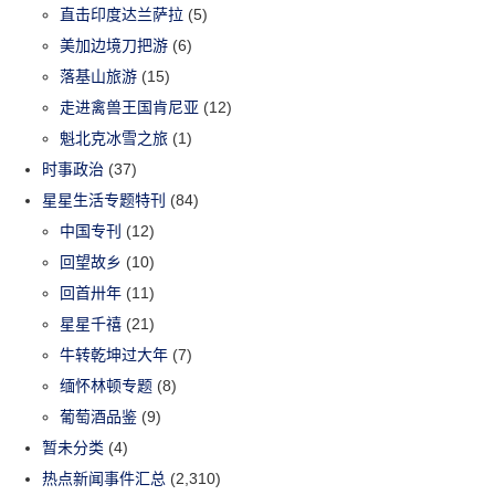
直击印度达兰萨拉
(5)
美加边境刀把游
(6)
落基山旅游
(15)
走进禽兽王国肯尼亚
(12)
魁北克冰雪之旅
(1)
时事政治
(37)
星星生活专题特刊
(84)
中国专刊
(12)
回望故乡
(10)
回首卅年
(11)
星星千禧
(21)
牛转乾坤过大年
(7)
缅怀林顿专题
(8)
葡萄酒品鉴
(9)
暂未分类
(4)
热点新闻事件汇总
(2,310)