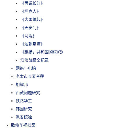
《再说长江》
《坦克人》
《大国崛起》
《天安门》
《河殇》
《达赖喇嘛》
《飘扬，共和国的旗帜》
淮海战役全纪录
网络与电脑
老太市长麦考莲
胡耀邦
西藏问题研究
铁路华工
韩国研究
魁省统独
致命车祸档案