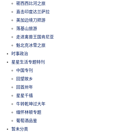
密西西比河之旅
直击印度达兰萨拉
美加边境刀把游
落基山旅游
走进禽兽王国肯尼亚
魁北克冰雪之旅
时事政治
星星生活专题特刊
中国专刊
回望故乡
回首卅年
星星千禧
牛转乾坤过大年
缅怀林顿专题
葡萄酒品鉴
暂未分类