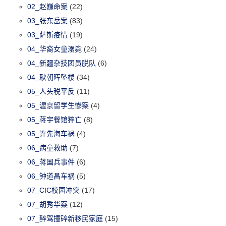
02_赵巍命案
(22)
03_张东岳案
(83)
03_萨斯疫情
(19)
04_华裔女童溺毙
(24)
04_新疆杂技团员脱队
(6)
04_耿朝晖坠楼
(34)
05_人头税平反
(11)
05_渥京留学生惨案
(4)
05_蒋宇餐馆猝亡
(8)
05_许先海车祸
(4)
06_病童救助
(7)
06_蒋国兵事件
(6)
06_钟道昌车祸
(5)
07_CIC校园冲突
(17)
07_胡秀华案
(12)
07_醉驾撞碎新移民家庭
(15)