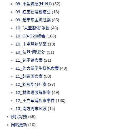
09_甲型流感(H1N1)
(52)
09_红宝石酒楼结业
(16)
09_超市东主陈旺案
(85)
10_“太亚裔化”争议
(46)
10_G8-G20峰会
(108)
10_十字弩射杀案
(19)
10_法登“间谍论”
(31)
11_包子铺命案
(21)
11_约大留学生柳乾命案
(48)
11_韩建国命案
(50)
12_刘冠华分尸案
(27)
12_林俊遭肢解惨案
(49)
12_王立军薄熙来事件
(130)
13_南方周末风波
(14)
移民写照
(45)
网站更新
(10)