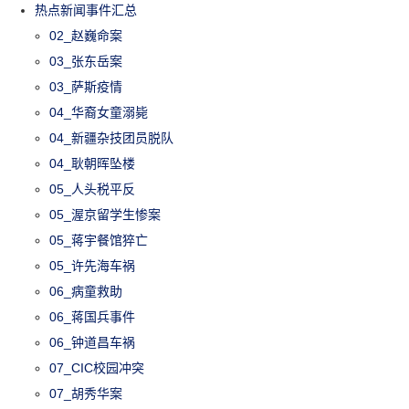
热点新闻事件汇总
02_赵巍命案
03_张东岳案
03_萨斯疫情
04_华裔女童溺毙
04_新疆杂技团员脱队
04_耿朝晖坠楼
05_人头税平反
05_渥京留学生惨案
05_蒋宇餐馆猝亡
05_许先海车祸
06_病童救助
06_蒋国兵事件
06_钟道昌车祸
07_CIC校园冲突
07_胡秀华案