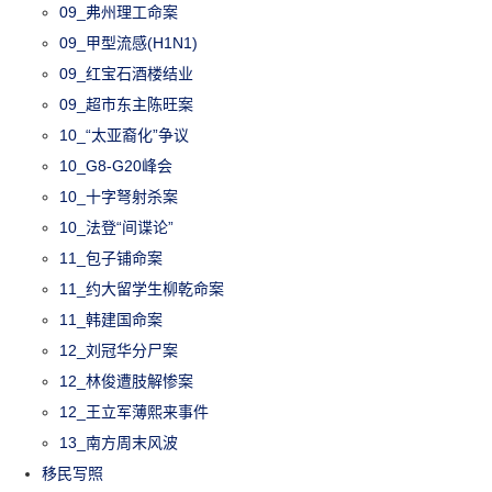
09_弗州理工命案
09_甲型流感(H1N1)
09_红宝石酒楼结业
09_超市东主陈旺案
10_“太亚裔化”争议
10_G8-G20峰会
10_十字弩射杀案
10_法登“间谍论”
11_包子铺命案
11_约大留学生柳乾命案
11_韩建国命案
12_刘冠华分尸案
12_林俊遭肢解惨案
12_王立军薄熙来事件
13_南方周末风波
移民写照