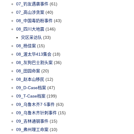
07_钓友遇袭事件
(61)
07_高山涉贪案
(40)
08_中国毒奶粉事件
(43)
08_四川大地震
(146)
灾区采访队
(33)
08_杨佳案
(15)
08_渥太华413集会
(18)
08_灰狗巴士割头案
(36)
08_田园命案
(20)
08_赵本山移民
(12)
09_D-Case档案
(47)
09_T-Case档案
(199)
09_乌鲁木齐7·5事件
(63)
09_乌鲁木齐针刺事件
(15)
09_吉林通钢事件
(15)
09_弗州理工命案
(10)