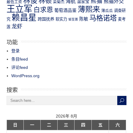
林俊
林顿
熊猫
熊猫外交
海航
温家宝
最低工资
栾菊杰
王立军
薄熙来
白求恩
葡萄酒品鉴
薄瓜瓜
调查研
赖昌星
马格诺塔
跨国抚养
陈敏
究
软实力
麦考
邹至蕙
龙虾
莲
功能
登录
条目feed
评论feed
WordPress.org
搜索
2026年 8月
日
一
二
三
四
五
六