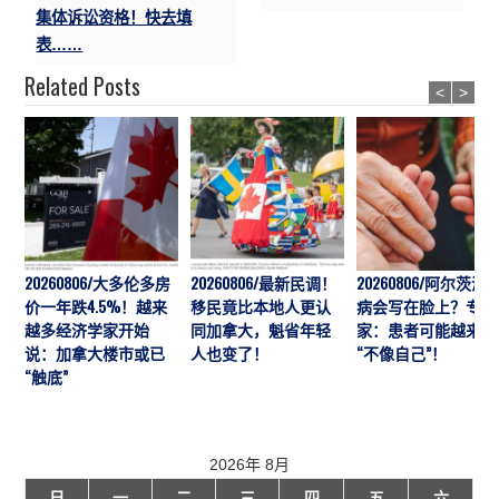
集体诉讼资格！快去填
表……
Related Posts
<
>
20260806/大多伦多房
20260806/最新民调！
20260806/阿尔茨海
价一年跌4.5%！越来
移民竟比本地人更认
病会写在脸上？专
越多经济学家开始
同加拿大，魁省年轻
家：患者可能越来越
说：加拿大楼市或已
人也变了！
“不像自己”！
“触底”
2026年 8月
日
一
二
三
四
五
六