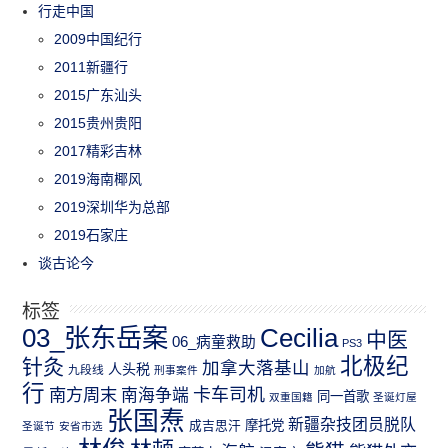
行走中国
2009中国纪行
2011新疆行
2015广东汕头
2015贵州贵阳
2017精彩吉林
2019海南椰风
2019深圳华为总部
2019石家庄
谈古论今
标签
03_张东岳案
Cecilia
中医
06_病童救助
PS3
北极纪
针灸
加拿大落基山
人头税
九段线
刑事案件
加航
行
南方周末
卡车司机
南海争端
同一首歌
双重国籍
圣诞灯屋
张国焘
新疆杂技团员脱队
成吉思汗
摩托党
圣诞节
安省市选