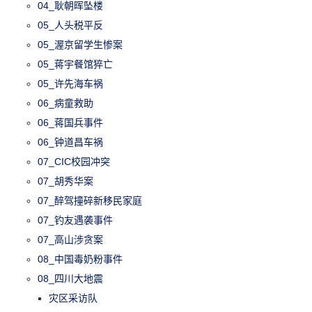
04_耿朝晖坠楼
05_人头税平反
05_渥京留学生惨案
05_蒋宇餐馆猝亡
05_许先海车祸
06_病童救助
06_蒋国兵事件
06_钟道昌车祸
07_CIC校园冲突
07_胡秀华案
07_醉驾撞碎新移民家庭
07_钓友遇袭事件
07_高山涉贪案
08_中国毒奶粉事件
08_四川大地震
灾区采访队