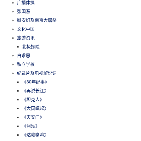
广播体操
张国焘
慰安妇及南京大屠杀
文化中国
旅游资讯
北极探险
白求恩
私立学校
纪录片及电视解说词
《30年纪事》
《再说长江》
《坦克人》
《大国崛起》
《天安门》
《河殇》
《达赖喇嘛》