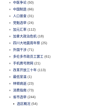
中医争论
(50)
中国制造
(66)
人口普查
(31)
党魁选举
(24)
加元汇率
(112)
加拿大政治危机
(18)
四川大地震周年祭
(25)
外国干涉
(71)
多伦多市政员工罢工
(61)
手机携号跨网
(21)
改革开放三十年
(113)
最低室温
(1)
林顿病逝
(23)
消费指南
(73)
省市选举
(244)
选区概况
(54)