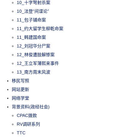
10_十字弩射杀案
10_法登“间谍论”
11_包子铺命案
11_约大留学生柳乾命案
11_韩建国命案
12_刘冠华分尸案
12_林俊遭肢解惨案
12_王立军薄熙来事件
13_南方周末风波
移民写照
网站更新
网络学堂
背景资料(政经社会)
CPAC拨款
RV调研系列
TTC