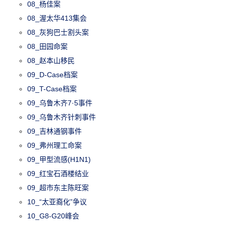
08_杨佳案
08_渥太华413集会
08_灰狗巴士割头案
08_田园命案
08_赵本山移民
09_D-Case档案
09_T-Case档案
09_乌鲁木齐7·5事件
09_乌鲁木齐针刺事件
09_吉林通钢事件
09_弗州理工命案
09_甲型流感(H1N1)
09_红宝石酒楼结业
09_超市东主陈旺案
10_“太亚裔化”争议
10_G8-G20峰会