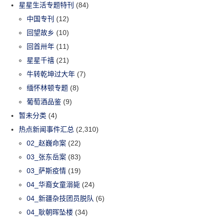
星星生活专题特刊
(84)
中国专刊
(12)
回望故乡
(10)
回首卅年
(11)
星星千禧
(21)
牛转乾坤过大年
(7)
缅怀林顿专题
(8)
葡萄酒品鉴
(9)
暂未分类
(4)
热点新闻事件汇总
(2,310)
02_赵巍命案
(22)
03_张东岳案
(83)
03_萨斯疫情
(19)
04_华裔女童溺毙
(24)
04_新疆杂技团员脱队
(6)
04_耿朝晖坠楼
(34)