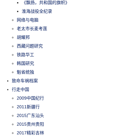
《飘扬，共和国的旗帜》
淮海战役全纪录
网络与电脑
老太市长麦考莲
胡耀邦
西藏问题研究
铁路华工
韩国研究
魁省统独
致命车祸档案
行走中国
2009中国纪行
2011新疆行
2015广东汕头
2015贵州贵阳
2017精彩吉林