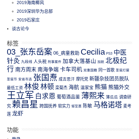
2019海南椰风
2019深圳华为总部
2019石家庄
谈古论今
标签
03_张东岳案
Cecilia
中医
06_病童救助
PS3
北极纪
针灸
加拿大落基山
人头税
九段线
刑事案件
加航
行
南方周末
卡车司机
南海争端
同一首歌
双重国籍
圣诞灯屋
张国焘
新疆杂技团员脱队
成吉思汗
摩托党
圣诞节
安省市选
林俊
林顿
熊猫
熊猫外交
海航
温家宝
最低工资
栾菊杰
王立军
薄熙来
白求恩
葡萄酒品鉴
薄瓜瓜
调查研
赖昌星
马格诺塔
跨国抚养
陈敏
究
软实力
麦考
邹至蕙
龙虾
莲
功能
登录