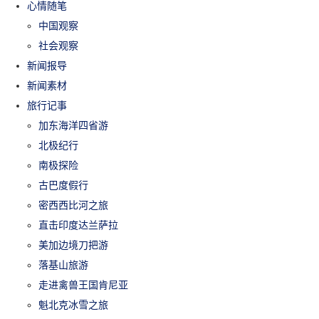
心情随笔
中国观察
社会观察
新闻报导
新闻素材
旅行记事
加东海洋四省游
北极纪行
南极探险
古巴度假行
密西西比河之旅
直击印度达兰萨拉
美加边境刀把游
落基山旅游
走进禽兽王国肯尼亚
魁北克冰雪之旅