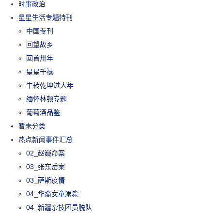
时事政治
星星生活专题特刊
中国专刊
回望故乡
回首卅年
星星千禧
牛转乾坤过大年
缅怀林顿专题
葡萄酒品鉴
暂未分类
热点新闻事件汇总
02_赵巍命案
03_张东岳案
03_萨斯疫情
04_华裔女童溺毙
04_新疆杂技团员脱队