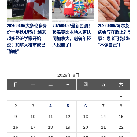
20260806/大多伦多房
20260806/最新民调！
20260806/阿尔茨海
价一年跌4.5%！越来
移民竟比本地人更认
病会写在脸上？专
越多经济学家开始
同加拿大，魁省年轻
家：患者可能越来越
说：加拿大楼市或已
人也变了！
“不像自己”！
“触底”
2026年 8月
日
一
二
三
四
五
六
1
2
3
4
5
6
7
8
9
10
11
12
13
14
15
16
17
18
19
20
21
22