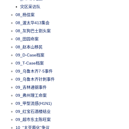
灾区采访队
08_杨佳案
08_渥太华413集会
08_灰狗巴士割头案
08_田园命案
08_赵本山移民
09_D-Case档案
09_T-Case档案
09_乌鲁木齐7·5事件
09_乌鲁木齐针刺事件
09_吉林通钢事件
09_弗州理工命案
09_甲型流感(H1N1)
09_红宝石酒楼结业
09_超市东主陈旺案
10_“太亚裔化”争议