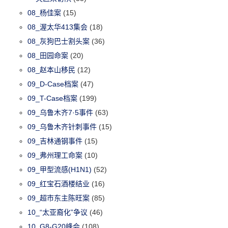
08_杨佳案
(15)
08_渥太华413集会
(18)
08_灰狗巴士割头案
(36)
08_田园命案
(20)
08_赵本山移民
(12)
09_D-Case档案
(47)
09_T-Case档案
(199)
09_乌鲁木齐7·5事件
(63)
09_乌鲁木齐针刺事件
(15)
09_吉林通钢事件
(15)
09_弗州理工命案
(10)
09_甲型流感(H1N1)
(52)
09_红宝石酒楼结业
(16)
09_超市东主陈旺案
(85)
10_“太亚裔化”争议
(46)
10_G8-G20峰会
(108)