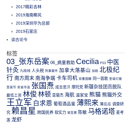
2017精彩吉林
2019海南椰风
2019深圳华为总部
2019石家庄
谈古论今
标签
03_张东岳案
Cecilia
中医
06_病童救助
PS3
北极纪
针灸
加拿大落基山
人头税
九段线
刑事案件
加航
行
南方周末
卡车司机
南海争端
同一首歌
双重国籍
圣诞灯屋
张国焘
新疆杂技团员脱队
成吉思汗
摩托党
圣诞节
安省市选
林俊
林顿
熊猫
熊猫外交
海航
温家宝
最低工资
栾菊杰
王立军
薄熙来
白求恩
葡萄酒品鉴
薄瓜瓜
调查研
赖昌星
马格诺塔
跨国抚养
陈敏
究
软实力
麦考
邹至蕙
龙虾
莲