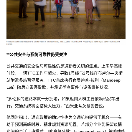
**公共安全与系统可靠性仍受关注
公共交通的安全性与可靠性仍是通勤者关切的焦点。上周早高峰
时段，一辆TTC工作车起火，导致1号线与2号线在布卢尔—央街
站附近多站暂停服务。TTC首席执行官曼迪普·拉利（Mandeep
Lali）随后向乘客致歉，并承诺彻查事件与设备维护状况。
“多伦多的道路本就十分拥堵，如果返岗人群主要依赖私家车出
行，交通系统将面临极大压力，”西米亚蒂茨基警告说。
他同时指出，返岗政策的确定性也为交通机构提供了机会——有
助于预测高峰时段、精准规划资源配置。若部分企业能保留疫情
期间的灵活上班模式，则“高峰分散”（staggered peak）策略或能