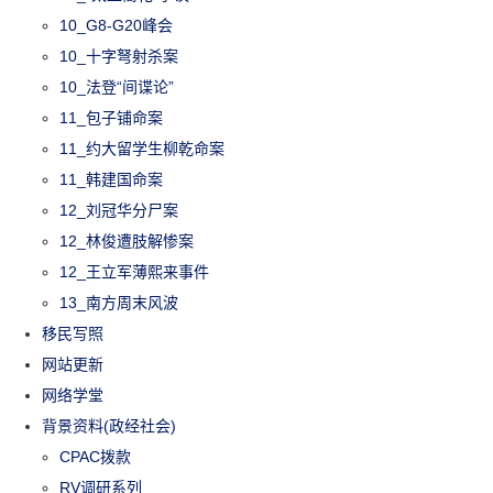
10_G8-G20峰会
10_十字弩射杀案
10_法登“间谍论”
11_包子铺命案
11_约大留学生柳乾命案
11_韩建国命案
12_刘冠华分尸案
12_林俊遭肢解惨案
12_王立军薄熙来事件
13_南方周末风波
移民写照
网站更新
网络学堂
背景资料(政经社会)
CPAC拨款
RV调研系列