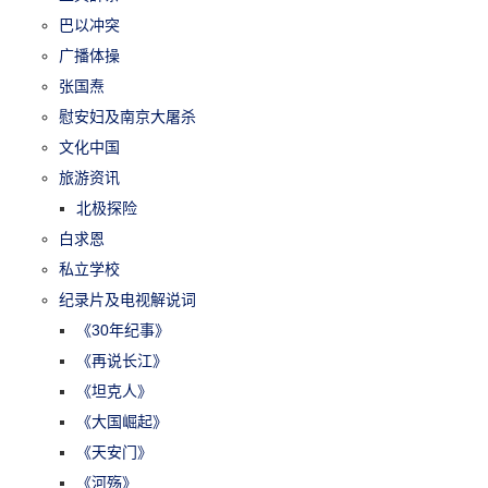
巴以冲突
广播体操
张国焘
慰安妇及南京大屠杀
文化中国
旅游资讯
北极探险
白求恩
私立学校
纪录片及电视解说词
《30年纪事》
《再说长江》
《坦克人》
《大国崛起》
《天安门》
《河殇》