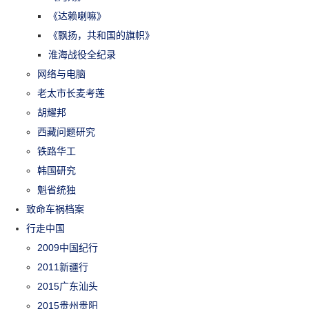
《达赖喇嘛》
《飘扬，共和国的旗帜》
淮海战役全纪录
网络与电脑
老太市长麦考莲
胡耀邦
西藏问题研究
铁路华工
韩国研究
魁省统独
致命车祸档案
行走中国
2009中国纪行
2011新疆行
2015广东汕头
2015贵州贵阳