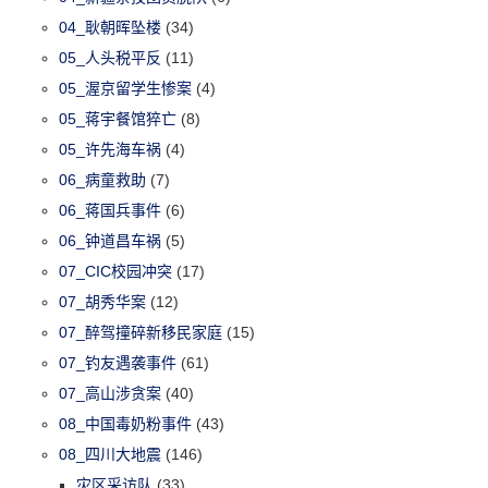
04_耿朝晖坠楼
(34)
05_人头税平反
(11)
05_渥京留学生惨案
(4)
05_蒋宇餐馆猝亡
(8)
05_许先海车祸
(4)
06_病童救助
(7)
06_蒋国兵事件
(6)
06_钟道昌车祸
(5)
07_CIC校园冲突
(17)
07_胡秀华案
(12)
07_醉驾撞碎新移民家庭
(15)
07_钓友遇袭事件
(61)
07_高山涉贪案
(40)
08_中国毒奶粉事件
(43)
08_四川大地震
(146)
灾区采访队
(33)