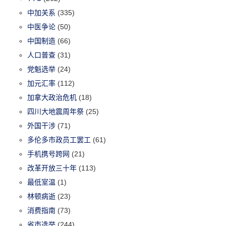
中加关系
(335)
中医争论
(50)
中国制造
(66)
人口普查
(31)
党魁选举
(24)
加元汇率
(112)
加拿大政治危机
(18)
四川大地震周年祭
(25)
外国干涉
(71)
多伦多市政员工罢工
(61)
手机携号跨网
(21)
改革开放三十年
(113)
最低室温
(1)
林顿病逝
(23)
消费指南
(73)
省市选举
(244)