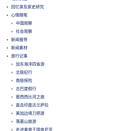
回忆录及家史研究
心情随笔
中国观察
社会观察
新闻报导
新闻素材
旅行记事
加东海洋四省游
北极纪行
南极探险
古巴度假行
密西西比河之旅
直击印度达兰萨拉
美加边境刀把游
落基山旅游
走进禽兽王国肯尼亚