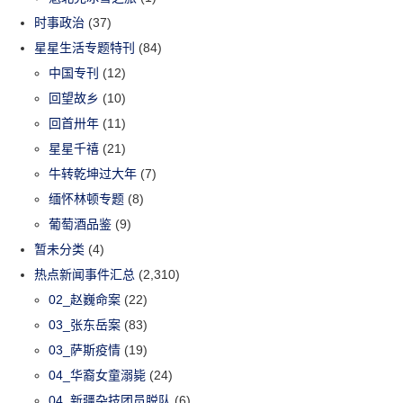
时事政治
(37)
星星生活专题特刊
(84)
中国专刊
(12)
回望故乡
(10)
回首卅年
(11)
星星千禧
(21)
牛转乾坤过大年
(7)
缅怀林顿专题
(8)
葡萄酒品鉴
(9)
暂未分类
(4)
热点新闻事件汇总
(2,310)
02_赵巍命案
(22)
03_张东岳案
(83)
03_萨斯疫情
(19)
04_华裔女童溺毙
(24)
04_新疆杂技团员脱队
(6)