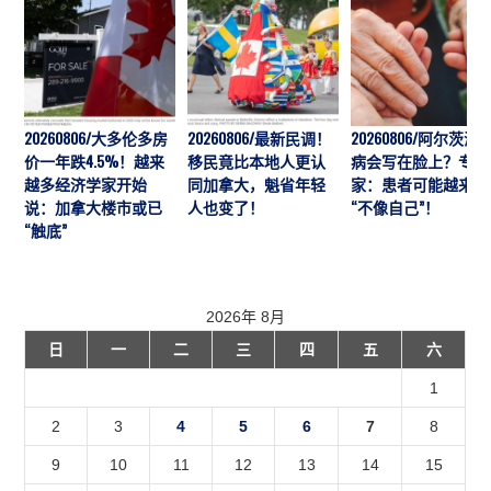
20260806/大多伦多房
20260806/最新民调！
20260806/阿尔茨海
价一年跌4.5%！越来
移民竟比本地人更认
病会写在脸上？专
越多经济学家开始
同加拿大，魁省年轻
家：患者可能越来越
说：加拿大楼市或已
人也变了！
“不像自己”！
“触底”
2026年 8月
日
一
二
三
四
五
六
1
2
3
4
5
6
7
8
9
10
11
12
13
14
15