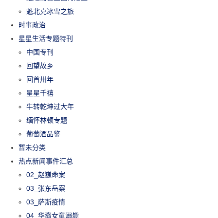
魁北克冰雪之旅
时事政治
星星生活专题特刊
中国专刊
回望故乡
回首卅年
星星千禧
牛转乾坤过大年
缅怀林顿专题
葡萄酒品鉴
暂未分类
热点新闻事件汇总
02_赵巍命案
03_张东岳案
03_萨斯疫情
04_华裔女童溺毙