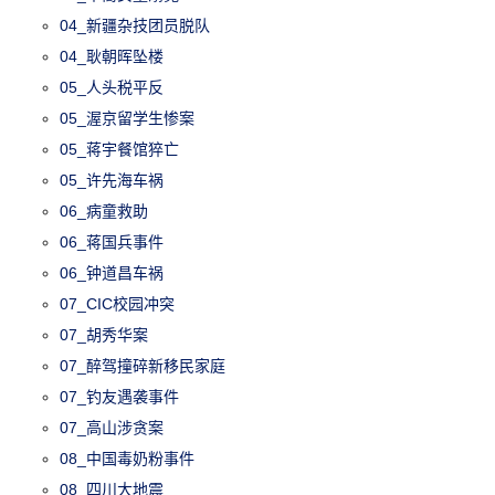
04_新疆杂技团员脱队
04_耿朝晖坠楼
05_人头税平反
05_渥京留学生惨案
05_蒋宇餐馆猝亡
05_许先海车祸
06_病童救助
06_蒋国兵事件
06_钟道昌车祸
07_CIC校园冲突
07_胡秀华案
07_醉驾撞碎新移民家庭
07_钓友遇袭事件
07_高山涉贪案
08_中国毒奶粉事件
08_四川大地震