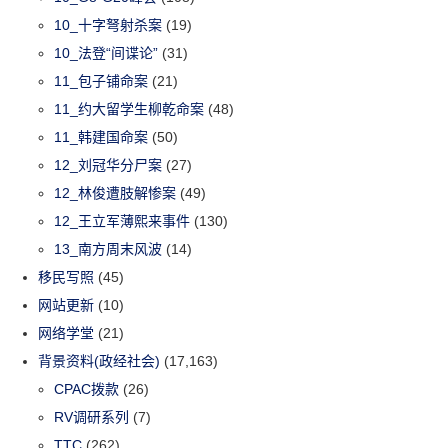
10_十字弩射杀案
(19)
10_法登“间谍论”
(31)
11_包子铺命案
(21)
11_约大留学生柳乾命案
(48)
11_韩建国命案
(50)
12_刘冠华分尸案
(27)
12_林俊遭肢解惨案
(49)
12_王立军薄熙来事件
(130)
13_南方周末风波
(14)
移民写照
(45)
网站更新
(10)
网络学堂
(21)
背景资料(政经社会)
(17,163)
CPAC拨款
(26)
RV调研系列
(7)
TTC
(262)