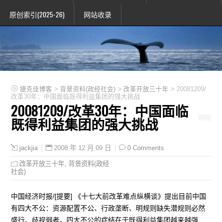
原创索引(2025-26)
网站收录
>
>
>
捷克佳博客
背景资料(政经社会)
改革开放三十年
20081209/
改革30年：中国面临既得利益集团的强大挑战
20081209/改革30年：中国面临
既得利益集团的强大挑战
2008 年 12 月 09 日
0 Comments
jackjia
改革开放三十年
,
背景资料(政经
社会)
中国经济时报/[提要] 《十七大前改革难点纵横谈》提出目前中国
有四大不公：资源配置不公、行政垄断、明规则缺失潜规则必然
盛行、歧视弱者。四大不公的症结在于既得利益集团越来越强