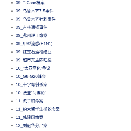
09_T-Case档案
09_乌鲁木齐7·5事件
09_乌鲁木齐针刺事件
09_吉林通钢事件
09_弗州理工命案
09_甲型流感(H1N1)
09_红宝石酒楼结业
09_超市东主陈旺案
10_“太亚裔化”争议
10_G8-G20峰会
10_十字弩射杀案
10_法登“间谍论”
11_包子铺命案
11_约大留学生柳乾命案
11_韩建国命案
12_刘冠华分尸案