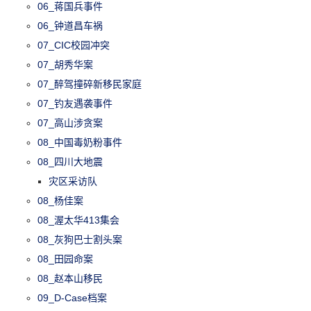
06_蒋国兵事件
06_钟道昌车祸
07_CIC校园冲突
07_胡秀华案
07_醉驾撞碎新移民家庭
07_钓友遇袭事件
07_高山涉贪案
08_中国毒奶粉事件
08_四川大地震
灾区采访队
08_杨佳案
08_渥太华413集会
08_灰狗巴士割头案
08_田园命案
08_赵本山移民
09_D-Case档案