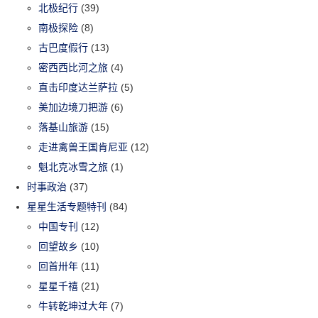
北极纪行
(39)
南极探险
(8)
古巴度假行
(13)
密西西比河之旅
(4)
直击印度达兰萨拉
(5)
美加边境刀把游
(6)
落基山旅游
(15)
走进禽兽王国肯尼亚
(12)
魁北克冰雪之旅
(1)
时事政治
(37)
星星生活专题特刊
(84)
中国专刊
(12)
回望故乡
(10)
回首卅年
(11)
星星千禧
(21)
牛转乾坤过大年
(7)