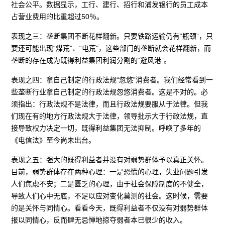
社会公平。数据显示，工行、建行、招行和浦发银行的员工成本
占营业费用的比重超过50％。
表现之三：垄断集团不断花样翻新。只要铁路运输仍有“瓶颈”，只
要还可能出现“煤荒”、“电荒”，这些部门的垄断就会花样翻新，而
垄断的存在成为既得利益集团利润分割的“避风港”。
表现之四：拿自己制定的行政法规“忽悠”消费者。我们经常看到一
些垄断行业拿自己制定的行政法规忽悠消费者。这是不对的。必
须指出：行政法规不是法律，而且行政法规要服从于法律。但我
们现在有的地方行政法规大于法律，领导批示大于行政法规，直
接导致权力决定一切，既得利益集团无法抑制。呼唤了多年的
《电信法》至今尚未出台。
表现之五：强大的既得利益者并没有对弱势群体予以真正关怀。
目前，弱势群体存在两种心理：一是恐慌的心理，失业问题引发
人们焦虑不安；二是匮乏的心理，由于社会保障制度的不健全，
导致人们心中无底，不足以应对变化莫测的社会。这时候，需要
的是关怀与同情心。看看今天，既得利益者不仅没有对弱势群体
报以同情心，反而肆无忌惮地掠夺弱者本已很少的收入。