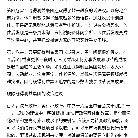
第四危害：既得利益集团还取得了越来越多的话语权。以房地产
商为例，他们用钱取得了越来越多的话语权。通过收买个别媒
体，更是肆无忌弹地从消费者手中抢钱，广告说有金桥碧水，入
住后发现是一条臭水沟；宣传说配备休闲会所，入住后发现变成
了洗浴中心；甚至把公摊给大家的面积又转手卖了钱。
第五危害：只要既得利益集团长期强大，民生问题很难解决。在
今后5年或者更长一段时间 人民群众如何分享发展和改革的成果
是我们面临的主要问题。如果任由既得利益集团发展，收入分
配、劳动就业、疾病医疗、养老保险、最低生活保障等领域就很
难突破。因为既得利益集团追求的是少数人独享改革发展成果。
破除既得利益集团的政策建议
首先，改革政府，实行小政府。中共十六届五中全会关于制定“ 十
一五”规划的建议中，明确提出“加快行政管理体制改革，是全面深
化改革和提高对外开放水平的关键”。应该大力转变政府职能，对
可以取消的行政审批项目予以取消，可以用市场机制替代行政审
批的，要通过市场机制来处理，对确需保留的要建立制约的制度