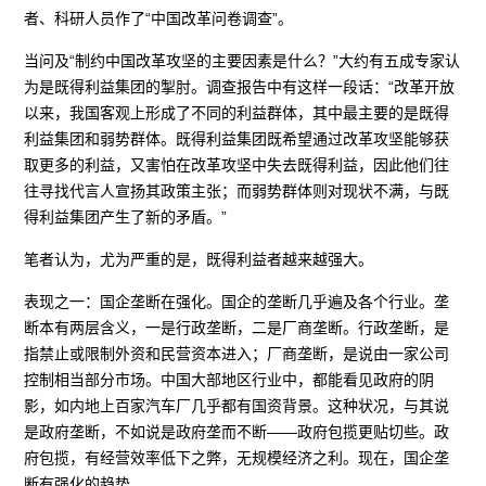
者、科研人员作了“中国改革问卷调查”。
当问及“制约中国改革攻坚的主要因素是什么？”大约有五成专家认
为是既得利益集团的掣肘。调查报告中有这样一段话：“改革开放
以来，我国客观上形成了不同的利益群体，其中最主要的是既得
利益集团和弱势群体。既得利益集团既希望通过改革攻坚能够获
取更多的利益，又害怕在改革攻坚中失去既得利益，因此他们往
往寻找代言人宣扬其政策主张；而弱势群体则对现状不满，与既
得利益集团产生了新的矛盾。”
笔者认为，尤为严重的是，既得利益者越来越强大。
表现之一：国企垄断在强化。国企的垄断几乎遍及各个行业。垄
断本有两层含义，一是行政垄断，二是厂商垄断。行政垄断，是
指禁止或限制外资和民营资本进入；厂商垄断，是说由一家公司
控制相当部分市场。中国大部地区行业中，都能看见政府的阴
影，如内地上百家汽车厂几乎都有国资背景。这种状况，与其说
是政府垄断，不如说是政府垄而不断——政府包揽更贴切些。政
府包揽，有经营效率低下之弊，无规模经济之利。现在，国企垄
断有强化的趋势。