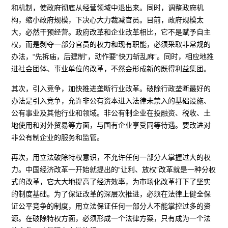
和机制，使政府彻底从经营领域中退出来。同时，调整政府机
构，缩小政府规模，下决心大力裁减官员。目前，政府规模太
大，必然干预经营。政府改革和企业改革相比，它不是赋予自主
权，而是剥夺一部分官员的权力和现有职能，必须采取非常规的
办法，“先拆庙，后建制”，动作要“快刀斩乱麻”。同时，相应地推
进社会团体、事业单位的改革，不然会形成新的既得利益集团。
其次，引入竞争，加快推进垄断行业改革。破除行政垄断最好的
办法是引入竞争，允许非公有资本进入法律未禁入的基础设施、
公有事业及其他行业和领域。非公有制企业在投融资、税收、土
地使用和对外贸易等方面，与国有企业享受同等待遇。要改进对
非公有制企业的服务和监管。
再次，用立法破除特权意识，不允许任何一部分人掌握过大的权
力。中国经济改革一开始就提出的“让利、放权”改革就是一种分权
式的改革，它大大地提高了经济效率，为市场化改革打下了坚实
的制度基础。为了保证改革的深层次推进，必须在法律上健全保
证公平竞争的制度，用立法保证任何一部分人不能掌控过多的资
源。在破除特权方面，必须形成一个法律方案，只有成为一个法