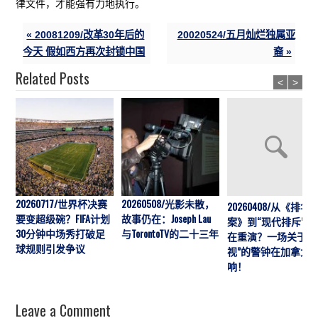
律文件，才能强有力地执行。
« 20081209/改革30年后的
20020524/五月灿烂独属亚
今天 假如西方再次封锁中国
裔 »
Related Posts
<
>
20260717/世界杯决赛
20260508/光影未散，
20260408/从《排华
要变超级碗？FIFA计划
故事仍在：Joseph Lau
案》到“现代排斥”历
30分钟中场秀打破足
与TorontoTV的二十三年
在重演？一场关于“
球规则引发争议
视”的警钟在加拿大
响！
Leave a Comment