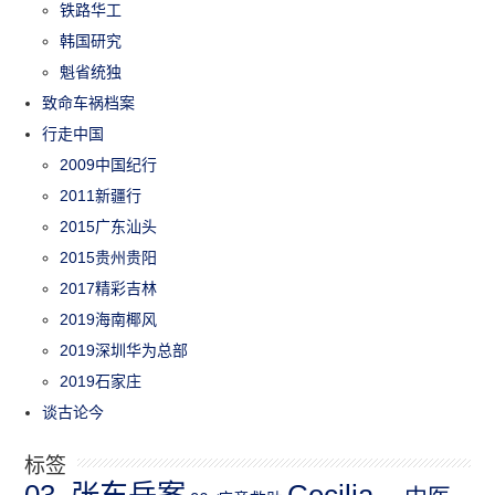
铁路华工
韩国研究
魁省统独
致命车祸档案
行走中国
2009中国纪行
2011新疆行
2015广东汕头
2015贵州贵阳
2017精彩吉林
2019海南椰风
2019深圳华为总部
2019石家庄
谈古论今
标签
03_张东岳案
Cecilia