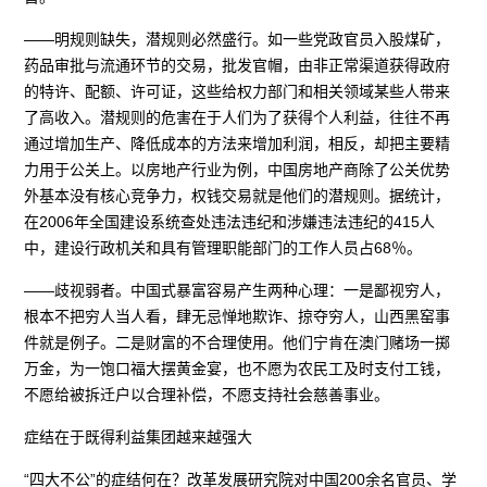
——明规则缺失，潜规则必然盛行。如一些党政官员入股煤矿，
药品审批与流通环节的交易，批发官帽，由非正常渠道获得政府
的特许、配额、许可证，这些给权力部门和相关领域某些人带来
了高收入。潜规则的危害在于人们为了获得个人利益，往往不再
通过增加生产、降低成本的方法来增加利润，相反，却把主要精
力用于公关上。以房地产行业为例，中国房地产商除了公关优势
外基本没有核心竞争力，权钱交易就是他们的潜规则。据统计，
在2006年全国建设系统查处违法违纪和涉嫌违法违纪的415人
中，建设行政机关和具有管理职能部门的工作人员占68％。
——歧视弱者。中国式暴富容易产生两种心理：一是鄙视穷人，
根本不把穷人当人看，肆无忌惮地欺诈、掠夺穷人，山西黑窑事
件就是例子。二是财富的不合理使用。他们宁肯在澳门赌场一掷
万金，为一饱口福大摆黄金宴，也不愿为农民工及时支付工钱，
不愿给被拆迁户以合理补偿，不愿支持社会慈善事业。
症结在于既得利益集团越来越强大
“四大不公”的症结何在？改革发展研究院对中国200余名官员、学