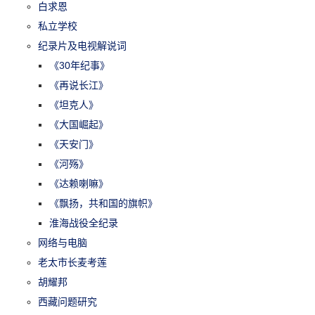
白求恩
私立学校
纪录片及电视解说词
《30年纪事》
《再说长江》
《坦克人》
《大国崛起》
《天安门》
《河殇》
《达赖喇嘛》
《飘扬，共和国的旗帜》
淮海战役全纪录
网络与电脑
老太市长麦考莲
胡耀邦
西藏问题研究