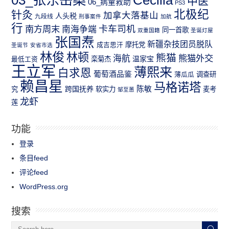
中医
06_病童救助
PS3
北极纪
针灸
加拿大落基山
人头税
九段线
刑事案件
加航
行
南方周末
卡车司机
南海争端
同一首歌
双重国籍
圣诞灯屋
张国焘
新疆杂技团员脱队
成吉思汗
摩托党
圣诞节
安省市选
林俊
林顿
熊猫
熊猫外交
海航
温家宝
最低工资
栾菊杰
王立军
薄熙来
白求恩
葡萄酒品鉴
薄瓜瓜
调查研
赖昌星
马格诺塔
跨国抚养
陈敏
究
软实力
麦考
邹至蕙
龙虾
莲
功能
登录
条目feed
评论feed
WordPress.org
搜索