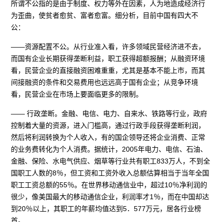
所谓不公指的是由于制度、权力等外在因素，人为地造成经济行
为歪曲，使贫者愈贫、富者愈富。细分析，目前中国有四大不
公：
——资源配置不公。从行业准入看，许多领域民营经济进不去，
而国有企业长期获得垄断利益，职工获得超额报酬；从融资环境
看，民营企业的直接融资困难重重，尤其是基本不能上市，而其
间接融资的条件和交易费用也远远高于国有企业；从竞争环境
看，民营企业在市场上要面临更多的限制。
—— 行政垄断。金融、电信、电力、自来水、铁路等行业，政府
控制着大量的资源，进入门槛高，通过行政手段获得垄断利润，
然后将利润转换为个人收入，有的国企领导还将企业消费、正常
的业务费转化为个人消费。据统计，2005年电力、电信、石油、
金融、保险、水电气供应、烟草等行业共有职工833万人，不到全
国职工人数的8％，但工资和工资外收入总额估算相当于当年全国
职工工资总额的55％。在世界移动通信业中，超过10％净利润的
很少，像美国最大的移动通信企业，利润率才1％，而在中国却达
到20％以上，其职工的年薪均值达到5．577万元，居各行业榜
首。