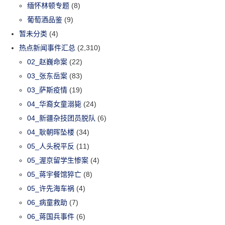
缅怀林顿专题
(8)
葡萄酒品鉴
(9)
暂未分类
(4)
热点新闻事件汇总
(2,310)
02_赵巍命案
(22)
03_张东岳案
(83)
03_萨斯疫情
(19)
04_华裔女童溺毙
(24)
04_新疆杂技团员脱队
(6)
04_耿朝晖坠楼
(34)
05_人头税平反
(11)
05_渥京留学生惨案
(4)
05_蒋宇餐馆猝亡
(8)
05_许先海车祸
(4)
06_病童救助
(7)
06_蒋国兵事件
(6)