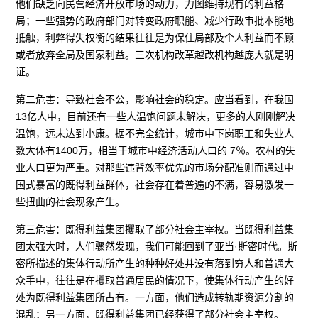
他们缺乏向民营经济开放市场的动力，力图维持现有的利益格
局；一些强势的政府部门对转变政府职能、减少行政审批本能地
抵触，利弊得失权衡的结果往往是为保住局部及个人利益而不顾
或者放弃全局及国家利益。三次机构改革越改机构越庞大就是明
证。
第二危害：导致社会不公，影响社会的稳定。应当看到，在我国
13亿人中，目前还有一些人温饱问题未解决，更多的人刚刚解决
温饱，远未达到小康。据不完全统计，城市中下岗职工和失业人
数大体有1400万，相当于城市中经济活动人口的 7％。农村的失
业人口更为严重。对那些违背效率优先的市场分配准则而通过中
国式暴富的既得利益群体，社会存在着普遍的不满，容易激发一
些扭曲的社会现象产生。
第三危害：既得利益集团攫取了部分社会主宰权。当既得利益集
团太强大时，人们骤然发现，我们可能回到了亚当·斯密时代。斯
密所描述的集体行动所产生的种种好处并没有落到穷人和普通大
众手中，往往是在攫取普通居民的情况下，使集体行动产生的好
处为既得利益集团所占有。一方面，他们造成转轨期资源分割的
混乱；另一方面，既得利益集团已经获得了部分社会主宰权。