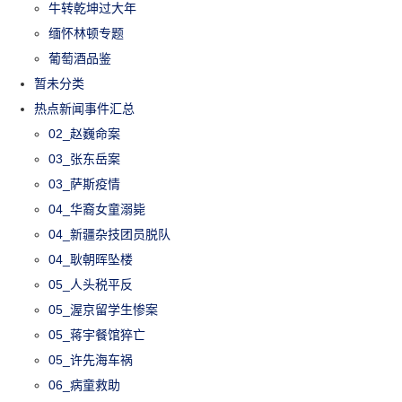
牛转乾坤过大年
缅怀林顿专题
葡萄酒品鉴
暂未分类
热点新闻事件汇总
02_赵巍命案
03_张东岳案
03_萨斯疫情
04_华裔女童溺毙
04_新疆杂技团员脱队
04_耿朝晖坠楼
05_人头税平反
05_渥京留学生惨案
05_蒋宇餐馆猝亡
05_许先海车祸
06_病童救助