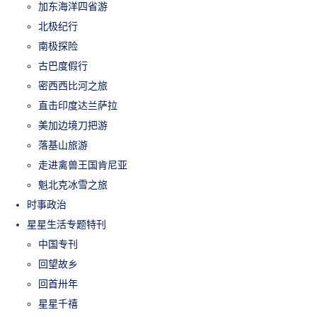
加东海洋四省游
北极纪行
南极探险
古巴度假行
密西西比河之旅
直击印度达兰萨拉
美加边境刀把游
落基山旅游
走进禽兽王国肯尼亚
魁北克冰雪之旅
时事政治
星星生活专题特刊
中国专刊
回望故乡
回首卅年
星星千禧