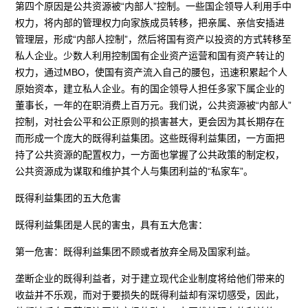
第四个原因是公共资源被“内部人”控制。一些国企领导人利用手中
权力，将内部的管理权力向家族成员转移，把亲属、亲信安插进
管理层，形成“内部人控制”，然后将国有资产以投资的方式转移至
私人企业。少数人利用控制国有企业资产运营和国有资产转让的
权力，通过MBO，使国有资产流入自己的腰包，迅速积累起个人
原始资本，建立私人企业。有的国企领导人担任多家下属企业的
董事长，一年的在职消费上百万元。我们说，公共资源被“内部人”
控制，对社会公平和公正原则的损害甚大，更会因为其长期存在
而形成一个庞大的既得利益集团。这些既得利益集团，一方面把
持了公共资源的配置权力，一方面也掌握了公共政策的制定权，
公共资源成为谋取和维护其个人与集团利益的“私家车”。
既得利益集团的五大危害
既得利益集团是人民的害虫，具有五大危害：
第一危害：既得利益集团不顾或者放弃全局及国家利益。
垄断企业的既得利益者，对于建立现代企业制度将给他们带来的
收益并不乐观，而对于要损失的既得利益却有深切感受，因此，