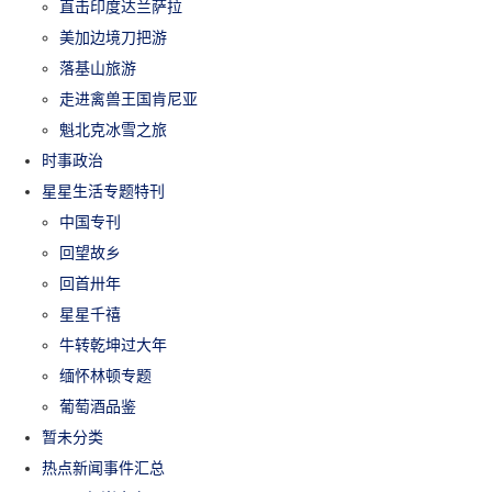
直击印度达兰萨拉
美加边境刀把游
落基山旅游
走进禽兽王国肯尼亚
魁北克冰雪之旅
时事政治
星星生活专题特刊
中国专刊
回望故乡
回首卅年
星星千禧
牛转乾坤过大年
缅怀林顿专题
葡萄酒品鉴
暂未分类
热点新闻事件汇总