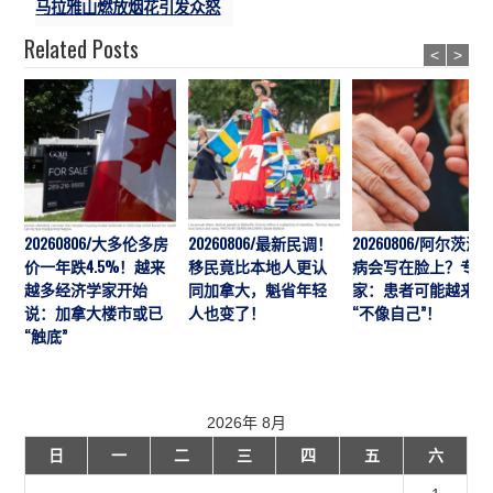
马拉雅山燃放烟花引发众怒
Related Posts
<
>
20260806/大多伦多房
20260806/最新民调！
20260806/阿尔茨海
价一年跌4.5%！越来
移民竟比本地人更认
病会写在脸上？专
越多经济学家开始
同加拿大，魁省年轻
家：患者可能越来越
说：加拿大楼市或已
人也变了！
“不像自己”！
“触底”
2026年 8月
日
一
二
三
四
五
六