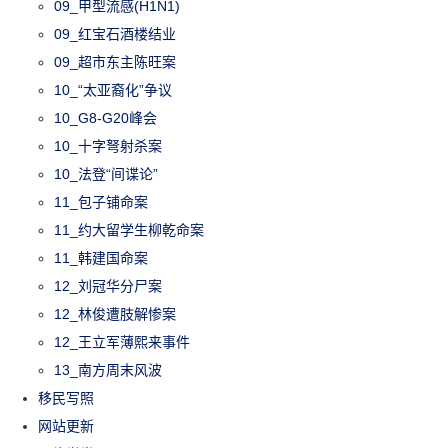
09_甲型流感(H1N1)
09_红宝石酒楼结业
09_超市东主陈旺案
10_“太亚裔化”争议
10_G8-G20峰会
10_十字弩射杀案
10_法登“间谍论”
11_包子铺命案
11_约大留学生柳乾命案
11_韩建国命案
12_刘冠华分尸案
12_林俊遭肢解惨案
12_王立军薄熙来事件
13_南方周末风波
移民写照
网站更新