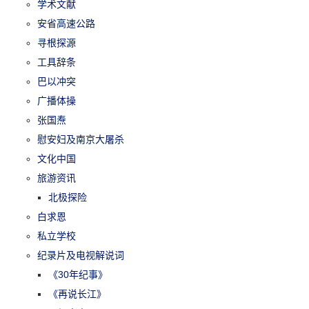
学术文献
安省高速公路
寻根探源
工具辞条
巴以冲突
广播体操
张国焘
慰安妇及南京大屠杀
文化中国
旅游资讯
北极探险
白求恩
私立学校
纪录片及电视解说词
《30年纪事》
《再说长江》