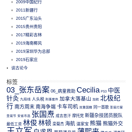
2009中国纪行
2011新疆行
2015广东汕头
2015贵州贵阳
2017精彩吉林
2019海南椰风
2019深圳华为总部
2019石家庄
谈古论今
标签
03_张东岳案
Cecilia
中医
06_病童救助
PS3
北极纪
针灸
加拿大落基山
人头税
九段线
刑事案件
加航
行
南方周末
卡车司机
南海争端
同一首歌
双重国籍
圣诞灯屋
张国焘
新疆杂技团员脱队
成吉思汗
摩托党
圣诞节
安省市选
林俊
林顿
熊猫
熊猫外交
海航
温家宝
最低工资
栾菊杰
王立军
薄熙来
白求恩