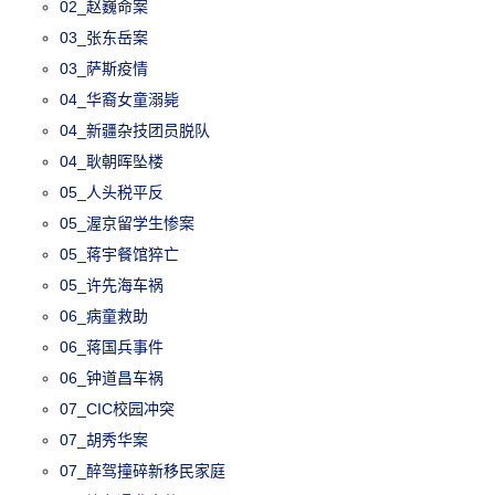
02_赵巍命案
03_张东岳案
03_萨斯疫情
04_华裔女童溺毙
04_新疆杂技团员脱队
04_耿朝晖坠楼
05_人头税平反
05_渥京留学生惨案
05_蒋宇餐馆猝亡
05_许先海车祸
06_病童救助
06_蒋国兵事件
06_钟道昌车祸
07_CIC校园冲突
07_胡秀华案
07_醉驾撞碎新移民家庭