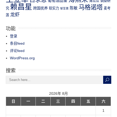
葡萄酒品鉴
薄瓜瓜
调查研
赖昌星
马格诺塔
跨国抚养
陈敏
究
软实力
麦考
邹至蕙
龙虾
莲
功能
登录
条目feed
评论feed
WordPress.org
搜索
2026年 8月
日
一
二
三
四
五
六
1