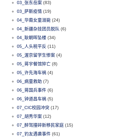
03_张东岳案
(83)
03_萨斯疫情
(19)
04_华裔女童溺毙
(24)
04_新疆杂技团员脱队
(6)
04_耿朝晖坠楼
(34)
05_人头税平反
(11)
05_渥京留学生惨案
(4)
05_蒋宇餐馆猝亡
(8)
05_许先海车祸
(4)
06_病童救助
(7)
06_蒋国兵事件
(6)
06_钟道昌车祸
(5)
07_CIC校园冲突
(17)
07_胡秀华案
(12)
07_醉驾撞碎新移民家庭
(15)
07_钓友遇袭事件
(61)