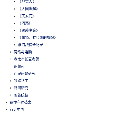
《坦克人》
《大国崛起》
《天安门》
《河殇》
《达赖喇嘛》
《飘扬，共和国的旗帜》
淮海战役全纪录
网络与电脑
老太市长麦考莲
胡耀邦
西藏问题研究
铁路华工
韩国研究
魁省统独
致命车祸档案
行走中国