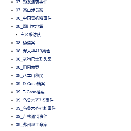
07_钓友遇袭事件
07_高山涉贪案
08_中国毒奶粉事件
08_四川大地震
灾区采访队
08_杨佳案
08_渥太华413集会
08_灰狗巴士割头案
08_田园命案
08_赵本山移民
09_D-Case档案
09_T-Case档案
09_乌鲁木齐7·5事件
09_乌鲁木齐针刺事件
09_吉林通钢事件
09_弗州理工命案