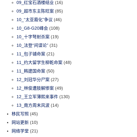
09_红宝石酒楼结业
(16)
09_超市东主陈旺案
(85)
10_“太亚裔化”争议
(46)
10_G8-G20峰会
(108)
10_十字弩射杀案
(19)
10_法登“间谍论”
(31)
11_包子铺命案
(21)
11_约大留学生柳乾命案
(48)
11_韩建国命案
(50)
12_刘冠华分尸案
(27)
12_林俊遭肢解惨案
(49)
12_王立军薄熙来事件
(130)
13_南方周末风波
(14)
移民写照
(45)
网站更新
(10)
网络学堂
(21)