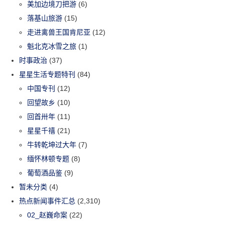
美加边境刀把游
(6)
落基山旅游
(15)
走进禽兽王国肯尼亚
(12)
魁北克冰雪之旅
(1)
时事政治
(37)
星星生活专题特刊
(84)
中国专刊
(12)
回望故乡
(10)
回首卅年
(11)
星星千禧
(21)
牛转乾坤过大年
(7)
缅怀林顿专题
(8)
葡萄酒品鉴
(9)
暂未分类
(4)
热点新闻事件汇总
(2,310)
02_赵巍命案
(22)