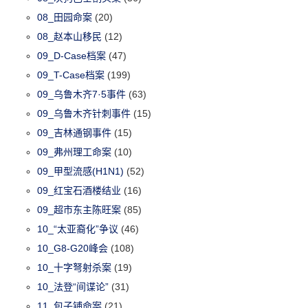
08_田园命案
(20)
08_赵本山移民
(12)
09_D-Case档案
(47)
09_T-Case档案
(199)
09_乌鲁木齐7·5事件
(63)
09_乌鲁木齐针刺事件
(15)
09_吉林通钢事件
(15)
09_弗州理工命案
(10)
09_甲型流感(H1N1)
(52)
09_红宝石酒楼结业
(16)
09_超市东主陈旺案
(85)
10_“太亚裔化”争议
(46)
10_G8-G20峰会
(108)
10_十字弩射杀案
(19)
10_法登“间谍论”
(31)
11_包子铺命案
(21)