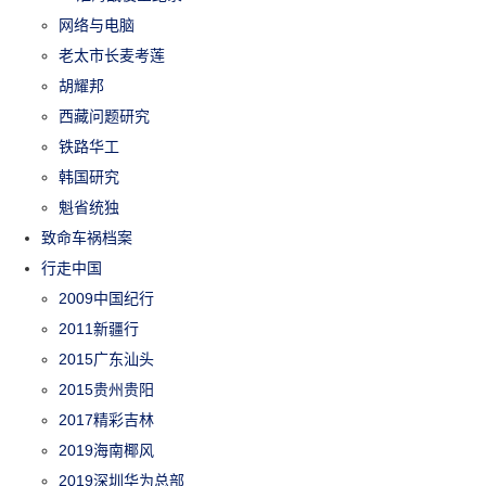
网络与电脑
老太市长麦考莲
胡耀邦
西藏问题研究
铁路华工
韩国研究
魁省统独
致命车祸档案
行走中国
2009中国纪行
2011新疆行
2015广东汕头
2015贵州贵阳
2017精彩吉林
2019海南椰风
2019深圳华为总部