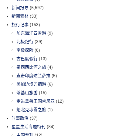
新闻报导
(5,597)
新闻素材
(33)
旅行记事
(153)
加东海洋四省游
(9)
北极纪行
(39)
南极探险
(8)
古巴度假行
(13)
密西西比河之旅
(4)
直击印度达兰萨拉
(5)
美加边境刀把游
(6)
落基山旅游
(15)
走进禽兽王国肯尼亚
(12)
魁北克冰雪之旅
(1)
时事政治
(37)
星星生活专题特刊
(84)
中国专刊
(12)