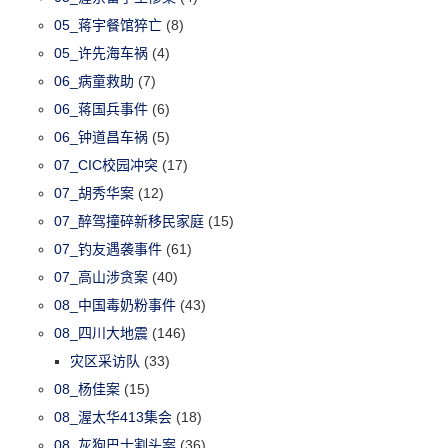
05_蒋宇餐馆猝亡
(8)
05_许先海车祸
(4)
06_病童救助
(7)
06_蒋国兵事件
(6)
06_钟道昌车祸
(5)
07_CIC校园冲突
(17)
07_胡秀华案
(12)
07_醉驾撞碎新移民家庭
(15)
07_钓友遇袭事件
(61)
07_高山涉贪案
(40)
08_中国毒奶粉事件
(43)
08_四川大地震
(146)
灾区采访队
(33)
08_杨佳案
(15)
08_渥太华413集会
(18)
08_灰狗巴士割头案
(36)