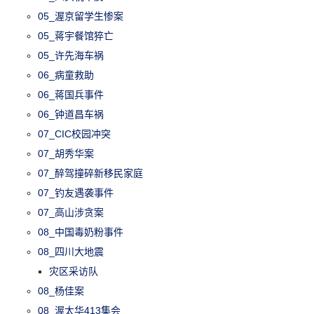
05_渥京留学生惨案
05_蒋宇餐馆猝亡
05_许先海车祸
06_病童救助
06_蒋国兵事件
06_钟道昌车祸
07_CIC校园冲突
07_胡秀华案
07_醉驾撞碎新移民家庭
07_钓友遇袭事件
07_高山涉贪案
08_中国毒奶粉事件
08_四川大地震
灾区采访队
08_杨佳案
08_渥太华413集会