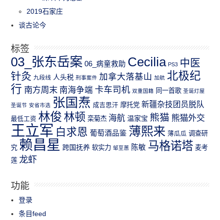
2019石家庄
谈古论今
标签
03_张东岳案
Cecilia
中医
06_病童救助
PS3
北极纪
针灸
加拿大落基山
人头税
九段线
刑事案件
加航
行
南方周末
卡车司机
南海争端
同一首歌
双重国籍
圣诞灯屋
张国焘
新疆杂技团员脱队
成吉思汗
摩托党
圣诞节
安省市选
林俊
林顿
熊猫
熊猫外交
海航
温家宝
最低工资
栾菊杰
王立军
薄熙来
白求恩
葡萄酒品鉴
薄瓜瓜
调查研
赖昌星
马格诺塔
跨国抚养
陈敏
究
软实力
麦考
邹至蕙
龙虾
莲
功能
登录
条目feed