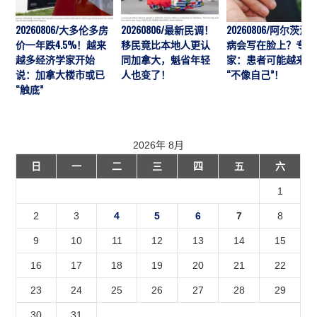
20260806/大多伦多房
20260806/最新民调！
20260806/阿尔茨海
价一年跌4.5%！越来
移民竟比本地人更认
病会写在脸上？专
越多经济学家开始
同加拿大，魁省年轻
家：患者可能越来越
说：加拿大楼市或已
人也变了！
“不像自己”！
“触底”
2026年 8月
日
一
二
三
四
五
六
1
2
3
4
5
6
7
8
9
10
11
12
13
14
15
16
17
18
19
20
21
22
23
24
25
26
27
28
29
30
31