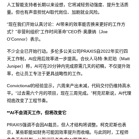
人工智能支持者长期以来设想，它将减轻劳动强度、提升生活质
量。但也有声音担忧AI取代岗位、加剧就业风险。
“现在我们开始认真讨论：AI带来的效率能否换来更好的工作方
式？”非营利组织“工作时间革命”CEO乔·奥康纳（Joe
O’Connor）表示。
不少企业已开始行动。多伦多公关公司PRAXIS自2022年实行四
天工作制，AI应用后效率进一步提高。合伙人马特·朱尼珀（Matt
Juniper）称，AI可在20分钟内完成原需几天的初稿，不仅提升效
率，也让员工专注于更具战略性的工作。
Convictional的经验显示，六周来产出未减，代码交付仍维持高水
平。“过去需六个月的项目，现在三周完成。”柯克尼斯说，AI代理
彻底改变了工程节奏。
**AI不会消灭工作，但将改变它
PRAXIS强调不会因AI裁员，但人才结构将调整。柯克尼斯也表
示，某些职能如财务可能因效率提升而收缩。与此同时，工程师