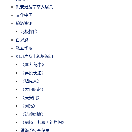
慰安妇及南京大屠杀
文化中国
旅游资讯
北极探险
白求恩
私立学校
纪录片及电视解说词
《30年纪事》
《再说长江》
《坦克人》
《大国崛起》
《天安门》
《河殇》
《达赖喇嘛》
《飘扬，共和国的旗帜》
淮海战役全纪录