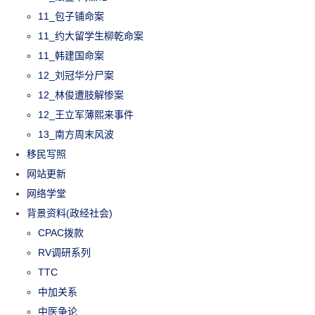
11_包子铺命案
11_约大留学生柳乾命案
11_韩建国命案
12_刘冠华分尸案
12_林俊遭肢解惨案
12_王立军薄熙来事件
13_南方周末风波
移民写照
网站更新
网络学堂
背景资料(政经社会)
CPAC拨款
RV调研系列
TTC
中加关系
中医争论