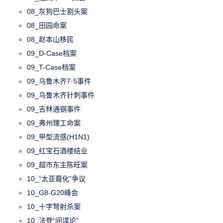
08_灰狗巴士割头案
08_田园命案
08_赵本山移民
09_D-Case档案
09_T-Case档案
09_乌鲁木齐7·5事件
09_乌鲁木齐针刺事件
09_吉林通钢事件
09_弗州理工命案
09_甲型流感(H1N1)
09_红宝石酒楼结业
09_超市东主陈旺案
10_“太亚裔化”争议
10_G8-G20峰会
10_十字弩射杀案
10_法登“间谍论”