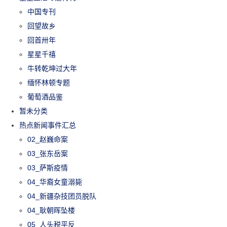
中国专刊
回望故乡
回首卅年
星星千禧
牛转乾坤过大年
缅怀林顿专题
葡萄酒品鉴
暂未分类
热点新闻事件汇总
02_赵巍命案
03_张东岳案
03_萨斯疫情
04_华裔女童溺毙
04_新疆杂技团员脱队
04_耿朝晖坠楼
05_人头税平反