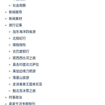
社会观察
新闻报导
新闻素材
旅行记事
加东海洋四省游
北极纪行
南极探险
古巴度假行
密西西比河之旅
直击印度达兰萨拉
美加边境刀把游
落基山旅游
走进禽兽王国肯尼亚
魁北克冰雪之旅
时事政治
星星生活专题特刊