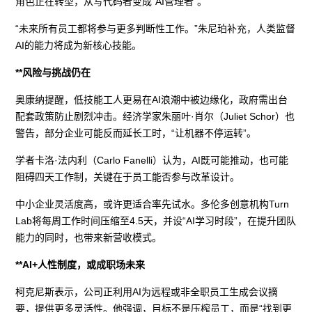
角色正在转型，从写代码者变成“AI管理者”。
“未来所有员工都将参与更多判断性工作。”朱尼珀补充，人类监督
AI的能力将成为新核心技能。
**风险与挑战仍在
奥康纳提醒，低技能工人更易在AI浪潮中被边缘化，政府需出台
配套政策防止剧烈冲击。经济学家朱丽叶·肖尔（Juliet Schor）也
警告，部分企业可能反而延长工时，“让机器不停运转”。
学者卡洛·法内利（Carlo Fanelli）认为，AI既可能推动，也可能
阻碍四天工作制，关键在于员工能否参与改革设计。
中小企业灵活度高，或许更适合率先试水。多伦多创意机构Turn
Lab将每周工作时间压缩至4.5天，并设“AI学习时段”，在提升团队
能力的同时，也带来新营收模式。
**AI+人性制度，或成职场未来
柯克尼斯表示，公司正利用AI为远程或非全职员工生成会议摘
要，提供更多灵活性。他强调，目标不是压榨员工，而是“找到更