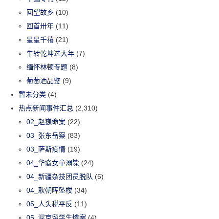
回望故乡
(10)
回首卅年
(11)
星星千禧
(21)
牛转乾坤过大年
(7)
缅怀林顿专题
(8)
葡萄酒品鉴
(9)
暂未分类
(4)
热点新闻事件汇总
(2,310)
02_赵巍命案
(22)
03_张东岳案
(83)
03_萨斯疫情
(19)
04_华裔女童溺毙
(24)
04_新疆杂技团员脱队
(6)
04_耿朝晖坠楼
(34)
05_人头税平反
(11)
05_渥京留学生惨案
(4)