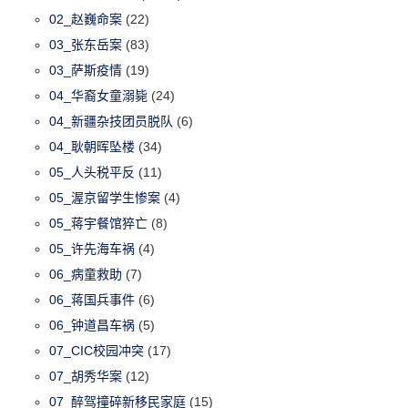
02_赵巍命案
(22)
03_张东岳案
(83)
03_萨斯疫情
(19)
04_华裔女童溺毙
(24)
04_新疆杂技团员脱队
(6)
04_耿朝晖坠楼
(34)
05_人头税平反
(11)
05_渥京留学生惨案
(4)
05_蒋宇餐馆猝亡
(8)
05_许先海车祸
(4)
06_病童救助
(7)
06_蒋国兵事件
(6)
06_钟道昌车祸
(5)
07_CIC校园冲突
(17)
07_胡秀华案
(12)
07_醉驾撞碎新移民家庭
(15)