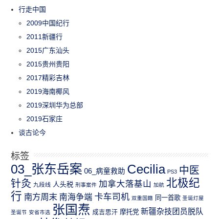
行走中国
2009中国纪行
2011新疆行
2015广东汕头
2015贵州贵阳
2017精彩吉林
2019海南椰风
2019深圳华为总部
2019石家庄
谈古论今
标签
03_张东岳案
Cecilia
中医
06_病童救助
PS3
北极纪
针灸
加拿大落基山
人头税
九段线
刑事案件
加航
行
南方周末
卡车司机
南海争端
同一首歌
双重国籍
圣诞灯屋
张国焘
新疆杂技团员脱队
成吉思汗
摩托党
圣诞节
安省市选