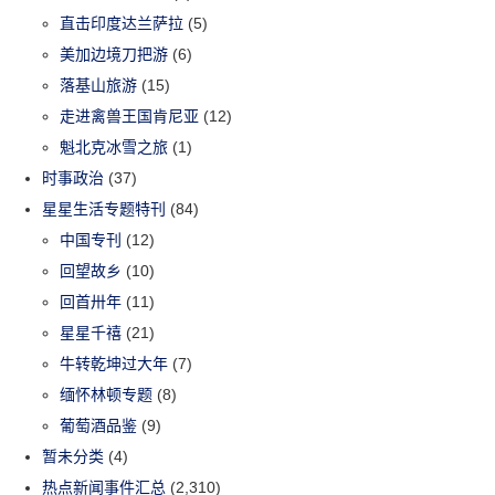
直击印度达兰萨拉
(5)
美加边境刀把游
(6)
落基山旅游
(15)
走进禽兽王国肯尼亚
(12)
魁北克冰雪之旅
(1)
时事政治
(37)
星星生活专题特刊
(84)
中国专刊
(12)
回望故乡
(10)
回首卅年
(11)
星星千禧
(21)
牛转乾坤过大年
(7)
缅怀林顿专题
(8)
葡萄酒品鉴
(9)
暂未分类
(4)
热点新闻事件汇总
(2,310)