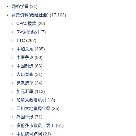
网络学堂
(21)
背景资料(政经社会)
(17,163)
CPAC拨款
(26)
RV调研系列
(7)
TTC
(262)
中加关系
(335)
中医争论
(50)
中国制造
(66)
人口普查
(31)
党魁选举
(24)
加元汇率
(112)
加拿大政治危机
(18)
四川大地震周年祭
(25)
外国干涉
(71)
多伦多市政员工罢工
(61)
手机携号跨网
(21)