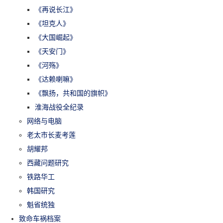
《再说长江》
《坦克人》
《大国崛起》
《天安门》
《河殇》
《达赖喇嘛》
《飘扬，共和国的旗帜》
淮海战役全纪录
网络与电脑
老太市长麦考莲
胡耀邦
西藏问题研究
铁路华工
韩国研究
魁省统独
致命车祸档案