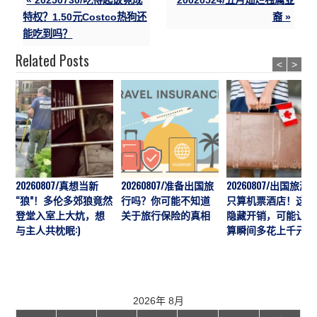
特权？1.50元Costco热狗还
裔 »
能吃到吗？
Related Posts
<
>
20260807/真想当新
20260807/准备出国旅
20260807/出国旅游
“狼”！多伦多郊狼竟然
行吗？你可能不知道
只算机票酒店！这7
登堂入室上大炕，想
关于旅行保险的真相
隐藏开销，可能让预
与主人共枕眠:)
算瞬间多花上千元
2026年 8月