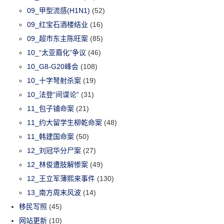
09_甲型流感(H1N1)
(52)
09_红宝石酒楼结业
(16)
09_超市东主陈旺案
(85)
10_“太亚裔化”争议
(46)
10_G8-G20峰会
(108)
10_十字弩射杀案
(19)
10_法登“间谍论”
(31)
11_包子铺命案
(21)
11_约大留学生柳乾命案
(48)
11_韩建国命案
(50)
12_刘冠华分尸案
(27)
12_林俊遭肢解惨案
(49)
12_王立军薄熙来事件
(130)
13_南方周末风波
(14)
移民写照
(45)
网站更新
(10)