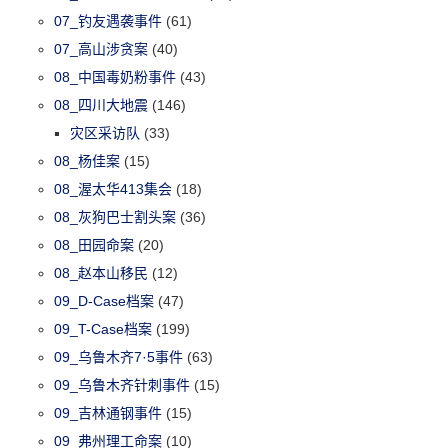
07_钓友遇袭事件
(61)
07_高山涉贪案
(40)
08_中国毒奶粉事件
(43)
08_四川大地震
(146)
灾区采访队
(33)
08_杨佳案
(15)
08_渥太华413集会
(18)
08_灰狗巴士割头案
(36)
08_田园命案
(20)
08_赵本山移民
(12)
09_D-Case档案
(47)
09_T-Case档案
(199)
09_乌鲁木齐7·5事件
(63)
09_乌鲁木齐针刺事件
(15)
09_吉林通钢事件
(15)
09_弗州理工命案
(10)