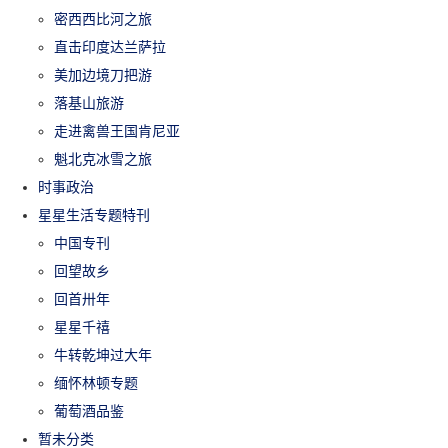
密西西比河之旅
直击印度达兰萨拉
美加边境刀把游
落基山旅游
走进禽兽王国肯尼亚
魁北克冰雪之旅
时事政治
星星生活专题特刊
中国专刊
回望故乡
回首卅年
星星千禧
牛转乾坤过大年
缅怀林顿专题
葡萄酒品鉴
暂未分类