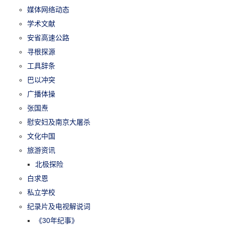
媒体网络动态
学术文献
安省高速公路
寻根探源
工具辞条
巴以冲突
广播体操
张国焘
慰安妇及南京大屠杀
文化中国
旅游资讯
北极探险
白求恩
私立学校
纪录片及电视解说词
《30年纪事》