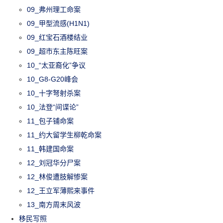
09_弗州理工命案
09_甲型流感(H1N1)
09_红宝石酒楼结业
09_超市东主陈旺案
10_“太亚裔化”争议
10_G8-G20峰会
10_十字弩射杀案
10_法登“间谍论”
11_包子铺命案
11_约大留学生柳乾命案
11_韩建国命案
12_刘冠华分尸案
12_林俊遭肢解惨案
12_王立军薄熙来事件
13_南方周末风波
移民写照