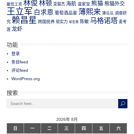
林俊
林顿
熊猫
熊猫外交
海航
温家宝
最低工资
栾菊杰
王立军
薄熙来
白求恩
葡萄酒品鉴
薄瓜瓜
调查研
赖昌星
马格诺塔
跨国抚养
陈敏
究
软实力
麦考
邹至蕙
龙虾
莲
功能
登录
条目feed
评论feed
WordPress.org
搜索
2026年 8月
日
一
二
三
四
五
六