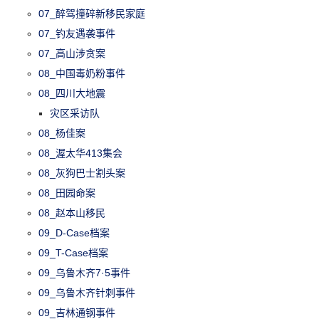
07_醉驾撞碎新移民家庭
07_钓友遇袭事件
07_高山涉贪案
08_中国毒奶粉事件
08_四川大地震
灾区采访队
08_杨佳案
08_渥太华413集会
08_灰狗巴士割头案
08_田园命案
08_赵本山移民
09_D-Case档案
09_T-Case档案
09_乌鲁木齐7·5事件
09_乌鲁木齐针刺事件
09_吉林通钢事件