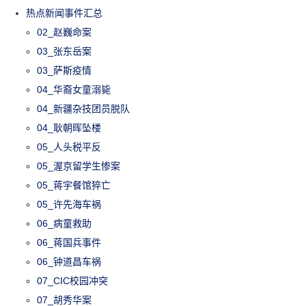
热点新闻事件汇总
02_赵巍命案
03_张东岳案
03_萨斯疫情
04_华裔女童溺毙
04_新疆杂技团员脱队
04_耿朝晖坠楼
05_人头税平反
05_渥京留学生惨案
05_蒋宇餐馆猝亡
05_许先海车祸
06_病童救助
06_蒋国兵事件
06_钟道昌车祸
07_CIC校园冲突
07_胡秀华案