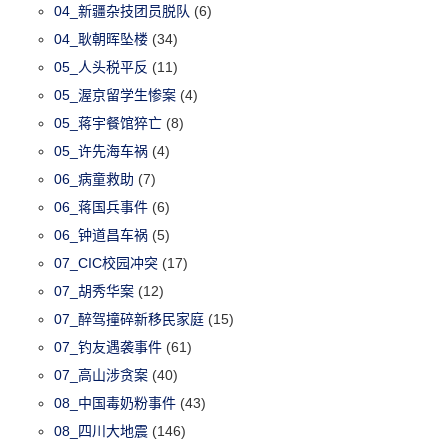
04_新疆杂技团员脱队
(6)
04_耿朝晖坠楼
(34)
05_人头税平反
(11)
05_渥京留学生惨案
(4)
05_蒋宇餐馆猝亡
(8)
05_许先海车祸
(4)
06_病童救助
(7)
06_蒋国兵事件
(6)
06_钟道昌车祸
(5)
07_CIC校园冲突
(17)
07_胡秀华案
(12)
07_醉驾撞碎新移民家庭
(15)
07_钓友遇袭事件
(61)
07_高山涉贪案
(40)
08_中国毒奶粉事件
(43)
08_四川大地震
(146)