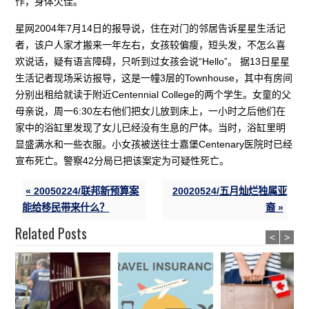
作，身体欠佳。
星网2004年7月14日的报导说，住在对门的邻居告诉星星生活记
者，该户人家才搬来一年左右，女孩较偏瘦，短头发，不怎么喜
欢说话，疑有语言障碍，只听到过女孩会说“Hello”。 据13日星星
生活记者现场采访报导，这是一幢3层的Townhouse，其中有房间
分别出租给就读于附近Centennial College的两个学生。女童的父
母亲说，周一6:30左右他们把女儿放到床上，一小时之后他们在
家中的浴缸里发现了女儿已经没有生息的尸体。当时，浴缸里明
显盛满水和一些衣服。小女孩被送往士嘉堡Centenary医院时已经
宣布死亡。警察42分局已把该案定为可疑性死亡。
« 20050224/联邦新预算案
20020524/五月灿烂独属亚
能给移民带来什么？
裔 »
Related Posts
<
>