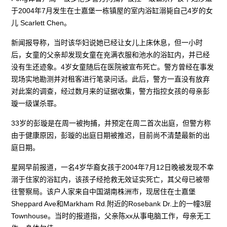
于2004年7月发生在士嘉堡一栋镇屋的室内浴缸溺毙自己4岁的女
儿 Scarlett Chen。
新闻报导称，当时该华妇说她已经让女儿上床休息，但一小时
后，女童的父亲却发现女童在充满衣服和池水的浴缸内，并已经
没有生还迹象。4岁女童随后在医院被宣布死亡。警方曾经在事发
现场实地勘测并对租客进行笔录问话。此后，警方一直没有放弃
对此案的调查，经过数月来的证据收集，警方指控女孩的母亲彭
璇一级谋杀罪。
33岁的彭璇是在周一被拘捕，并预定在周二首次出庭，但警方称
由于健康原因，彭璇的出庭日期被推迟，目前尚不清楚最新的出
庭日期。
星网早前报道，一名4岁华裔女孩于2004年7月12日晚被发现不幸
溺于住家的浴缸内，该孩子经抢救无效证实死亡，其父母已被带
往警察局。该户人家来自中国湖南株洲市，现居住在士嘉堡
Sheppard Ave和Markham Rd.附近的Rosebank Dr.上的一幢3层
Townhouse。当时的报道指，父亲陈xx从事电脑工作，母亲无工