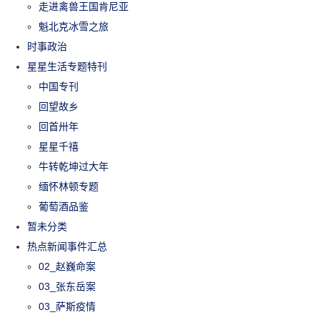
走进禽兽王国肯尼亚
魁北克冰雪之旅
时事政治
星星生活专题特刊
中国专刊
回望故乡
回首卅年
星星千禧
牛转乾坤过大年
缅怀林顿专题
葡萄酒品鉴
暂未分类
热点新闻事件汇总
02_赵巍命案
03_张东岳案
03_萨斯疫情