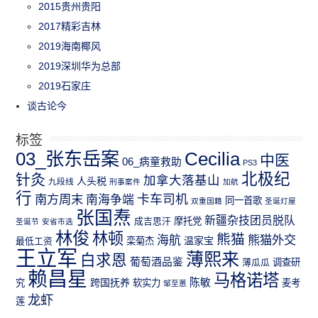
2015贵州贵阳
2017精彩吉林
2019海南椰风
2019深圳华为总部
2019石家庄
谈古论今
标签
03_张东岳案
Cecilia
中医
06_病童救助
PS3
北极纪
针灸
加拿大落基山
人头税
九段线
刑事案件
加航
行
南方周末
卡车司机
南海争端
同一首歌
双重国籍
圣诞灯屋
张国焘
新疆杂技团员脱队
成吉思汗
摩托党
圣诞节
安省市选
林俊
林顿
熊猫
熊猫外交
海航
温家宝
最低工资
栾菊杰
王立军
薄熙来
白求恩
葡萄酒品鉴
薄瓜瓜
调查研
赖昌星
马格诺塔
跨国抚养
陈敏
究
软实力
麦考
邹至蕙
龙虾
莲