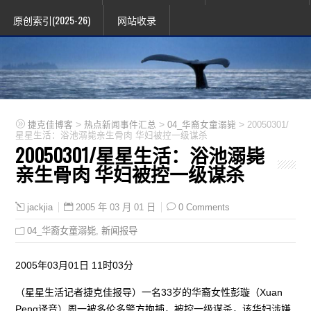
原创索引(2025-26)
网站收录
>
>
>
捷克佳博客
热点新闻事件汇总
04_华裔女童溺毙
20050301/
星星生活：浴池溺毙亲生骨肉 华妇被控一级谋杀
20050301/星星生活：浴池溺毙
亲生骨肉 华妇被控一级谋杀
2005 年 03 月 01 日
0 Comments
jackjia
04_华裔女童溺毙
,
新闻报导
2005年03月01日 11时03分
（星星生活记者捷克佳报导）一名33岁的华裔女性彭璇（Xuan
Peng译音）周一被多伦多警方拘捕，被控一级谋杀，该华妇涉嫌