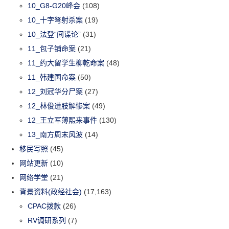
10_G8-G20峰会
(108)
10_十字弩射杀案
(19)
10_法登“间谍论”
(31)
11_包子铺命案
(21)
11_约大留学生柳乾命案
(48)
11_韩建国命案
(50)
12_刘冠华分尸案
(27)
12_林俊遭肢解惨案
(49)
12_王立军薄熙来事件
(130)
13_南方周末风波
(14)
移民写照
(45)
网站更新
(10)
网络学堂
(21)
背景资料(政经社会)
(17,163)
CPAC拨款
(26)
RV调研系列
(7)