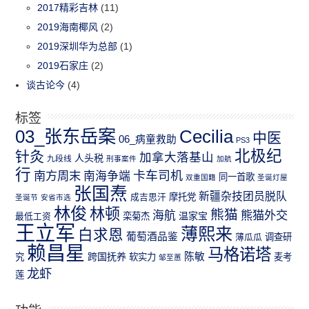
2017精彩吉林
(11)
2019海南椰风
(2)
2019深圳华为总部
(1)
2019石家庄
(2)
谈古论今
(4)
标签
03_张东岳案
Cecilia
中医
06_病童救助
PS3
北极纪
针灸
加拿大落基山
人头税
九段线
刑事案件
加航
行
南方周末
卡车司机
南海争端
同一首歌
双重国籍
圣诞灯屋
张国焘
新疆杂技团员脱队
成吉思汗
摩托党
圣诞节
安省市选
林俊
林顿
熊猫
熊猫外交
海航
温家宝
最低工资
栾菊杰
王立军
薄熙来
白求恩
葡萄酒品鉴
薄瓜瓜
调查研
赖昌星
马格诺塔
跨国抚养
陈敏
究
软实力
麦考
邹至蕙
龙虾
莲
功能