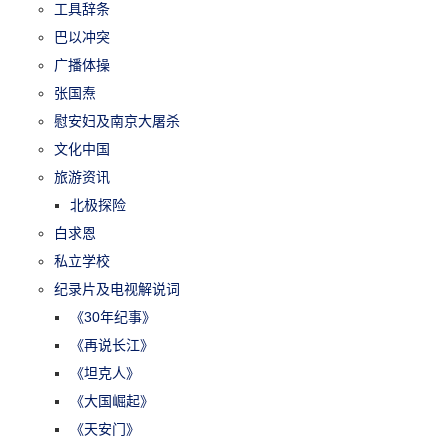
工具辞条
巴以冲突
广播体操
张国焘
慰安妇及南京大屠杀
文化中国
旅游资讯
北极探险
白求恩
私立学校
纪录片及电视解说词
《30年纪事》
《再说长江》
《坦克人》
《大国崛起》
《天安门》