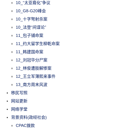
10_“太亚裔化”争议
10_G8-G20峰会
10_十字弩射杀案
10_法登“间谍论”
11_包子铺命案
11_约大留学生柳乾命案
11_韩建国命案
12_刘冠华分尸案
12_林俊遭肢解惨案
12_王立军薄熙来事件
13_南方周末风波
移民写照
网站更新
网络学堂
背景资料(政经社会)
CPAC拨款