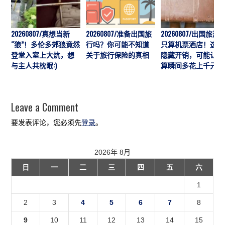
20260807/真想当新
20260807/准备出国旅
20260807/出国旅游
“狼”！多伦多郊狼竟然
行吗？你可能不知道
只算机票酒店！这7
登堂入室上大炕，想
关于旅行保险的真相
隐藏开销，可能让预
与主人共枕眠:)
算瞬间多花上千元
Leave a Comment
要发表评论，您必须先
登录
。
2026年 8月
日
一
二
三
四
五
六
1
2
3
4
5
6
7
8
9
10
11
12
13
14
15