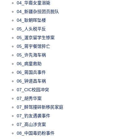
04_华裔女童溺毙
04_新疆杂技团员脱队
04_耿朝晖坠楼
05_人头税平反
05_渥京留学生惨案
05_蒋宇餐馆猝亡
05_许先海车祸
06_病童救助
06_蒋国兵事件
06_钟道昌车祸
07_CIC校园冲突
07_胡秀华案
07_醉驾撞碎新移民家庭
07_钓友遇袭事件
07_高山涉贪案
08_中国毒奶粉事件