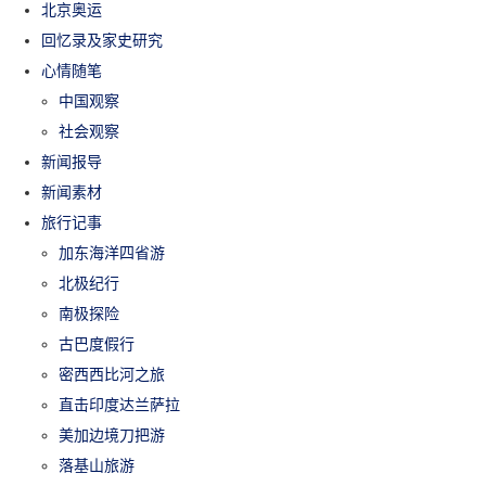
北京奥运
回忆录及家史研究
心情随笔
中国观察
社会观察
新闻报导
新闻素材
旅行记事
加东海洋四省游
北极纪行
南极探险
古巴度假行
密西西比河之旅
直击印度达兰萨拉
美加边境刀把游
落基山旅游