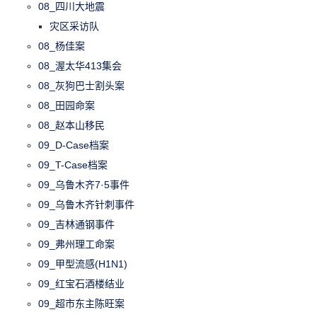
08_四川大地震
灾区采访队
08_杨佳案
08_渥太华413集会
08_灰狗巴士割头案
08_田园命案
08_赵本山移民
09_D-Case档案
09_T-Case档案
09_乌鲁木齐7·5事件
09_乌鲁木齐针刺事件
09_吉林通钢事件
09_弗州理工命案
09_甲型流感(H1N1)
09_红宝石酒楼结业
09_超市东主陈旺案