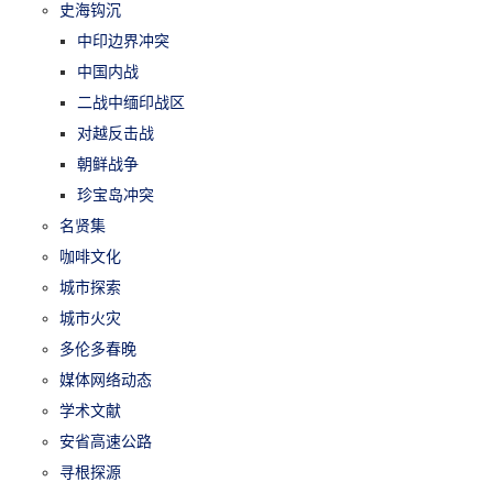
史海钩沉
中印边界冲突
中国内战
二战中缅印战区
对越反击战
朝鲜战争
珍宝岛冲突
名贤集
咖啡文化
城市探索
城市火灾
多伦多春晚
媒体网络动态
学术文献
安省高速公路
寻根探源