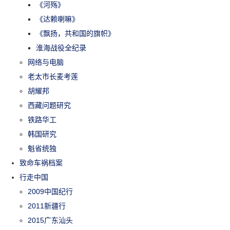
《河殇》
《达赖喇嘛》
《飘扬，共和国的旗帜》
淮海战役全纪录
网络与电脑
老太市长麦考莲
胡耀邦
西藏问题研究
铁路华工
韩国研究
魁省统独
致命车祸档案
行走中国
2009中国纪行
2011新疆行
2015广东汕头