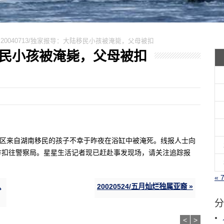
>
20040713/独家报导：大陆移民小孩被淹毙，父母被扣
大陆移民小孩被淹毙，父母被扣
堡区来自湖南移民的孩子不幸于昨夜在浴缸中被淹死。线报人士向
方扣往警察局。星星生活记者现已赶赴事发现场，请关注追踪报
« 
八
20020524/五月灿烂独属亚裔 »
分
<
>