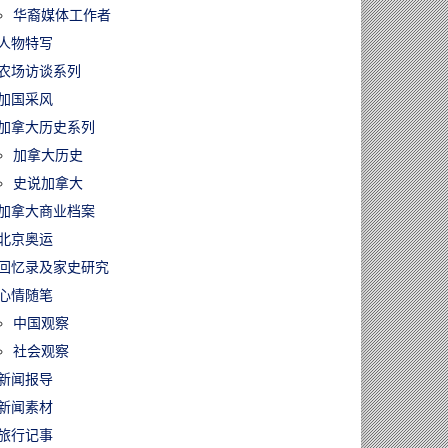
华裔媒体工作者
人物特写
农场访谈系列
加国采风
加拿大历史系列
加拿大历史
60806/大多伦多房
跌4.5%！越来
史说加拿大
经济学家开始
加拿大商业档案
加拿大楼市或已
北京奥运
”
回忆录及家史研究
心情随笔
中国观察
社会观察
新闻报导
新闻素材
旅行记事