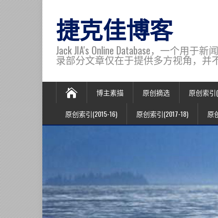
捷克佳博客
Jack JIA's Online Data
录部分文章仅在于提供多方视角，并不代表博主观
博主素描
原创摘选
原创索引(20
原创索引(2015-16)
原创索引(2017-18)
原创