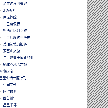
加东海洋四省游
北极纪行
南极探险
古巴度假行
密西西比河之旅
直击印度达兰萨拉
美加边境刀把游
落基山旅游
走进禽兽王国肯尼亚
魁北克冰雪之旅
时事政治
星星生活专题特刊
中国专刊
回望故乡
回首卅年
星星千禧