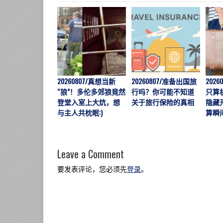
20260807/真想当新
20260807/准备出国旅
202
“狼”！多伦多郊狼竟然
行吗？你可能不知道
只算
登堂入室上大炕，想
关于旅行保险的真相
隐藏
与主人共枕眠:)
算瞬
Leave a Comment
要发表评论，您必须先
登录
。