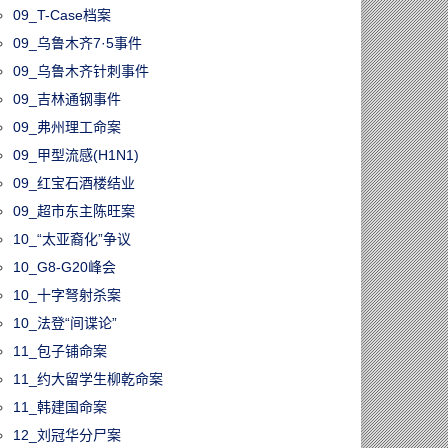
09_T-Case档案
09_乌鲁木齐7·5事件
09_乌鲁木齐针刺事件
09_吉林通钢事件
09_弗州理工命案
09_甲型流感(H1N1)
09_红宝石酒楼结业
09_超市东主陈旺案
10_“太亚裔化”争议
10_G8-G20峰会
10_十字弩射杀案
10_法登“间谍论”
11_包子铺命案
11_约大留学生柳乾命案
11_韩建国命案
12_刘冠华分尸案