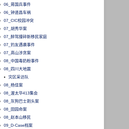
06_蒋国兵事件
06_钟道昌车祸
07_CIC校园冲突
07_胡秀华案
07_醉驾撞碎新移民家庭
07_钓友遇袭事件
07_高山涉贪案
08_中国毒奶粉事件
08_四川大地震
灾区采访队
08_杨佳案
08_渥太华413集会
08_灰狗巴士割头案
08_田园命案
08_赵本山移民
09_D-Case档案