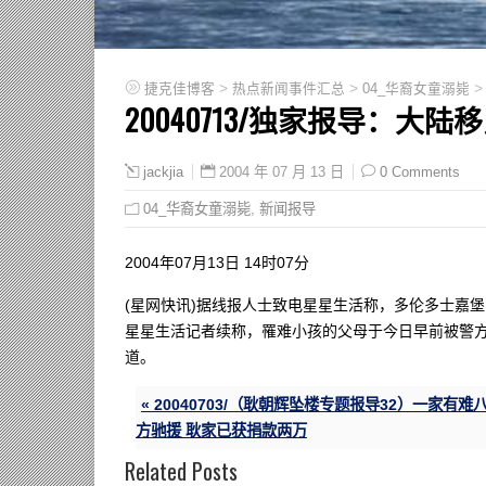
>
>
捷克佳博客
热点新闻事件汇总
04_华裔女童溺毙
20040713/独家报导：
2004 年 07 月 13 日
0 Comments
jackjia
04_华裔女童溺毙
,
新闻报导
2004年07月13日 14时07分
(星网快讯)据线报人士致电星星生活称，多伦多士嘉
星星生活记者续称，罹难小孩的父母于今日早前被警
道。
« 20040703/（耿朝辉坠楼专题报导32）一家有难
方驰援 耿家已获捐款两万
Related Posts