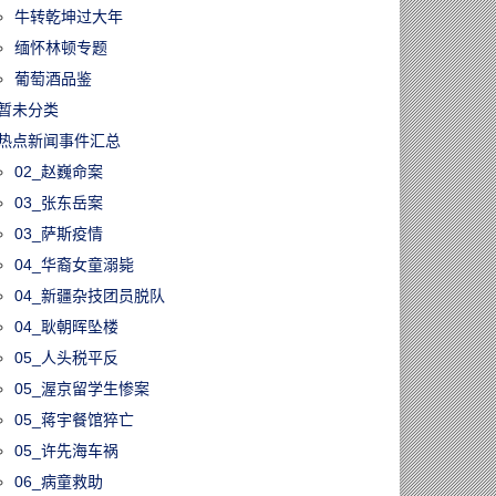
牛转乾坤过大年
缅怀林顿专题
葡萄酒品鉴
暂未分类
热点新闻事件汇总
02_赵巍命案
03_张东岳案
03_萨斯疫情
04_华裔女童溺毙
04_新疆杂技团员脱队
04_耿朝晖坠楼
05_人头税平反
05_渥京留学生惨案
05_蒋宇餐馆猝亡
05_许先海车祸
06_病童救助