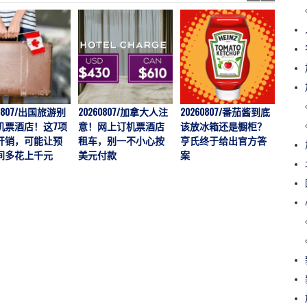
60807/出国旅游别
20260807/加拿大人注
20260807/番茄酱到底
202
机票酒店！这7项
意！网上订机票酒店
该放冰箱还是橱柜？
价一年
开销，可能让预
租车，别一不小心按
亨氏终于给出官方答
越多
间多花上千元
美元付款
案
说：
“触底