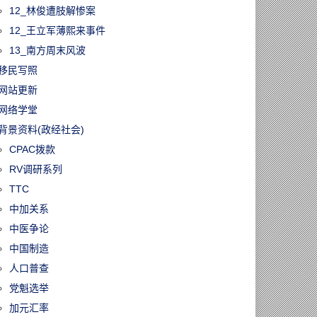
12_林俊遭肢解惨案
12_王立军薄熙来事件
13_南方周末风波
移民写照
网站更新
网络学堂
背景资料(政经社会)
CPAC拨款
RV调研系列
TTC
中加关系
中医争论
中国制造
人口普查
党魁选举
加元汇率