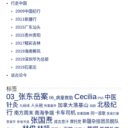
行走中国
2009中国纪行
2011新疆行
2015广东汕头
2015贵州贵阳
2017精彩吉林
2019海南椰风
2019深圳华为总部
2019石家庄
谈古论今
标签
03_张东岳案
Cecilia
中医
06_病童救助
PS3
北极纪
针灸
加拿大落基山
人头税
九段线
刑事案件
加航
行
南方周末
卡车司机
南海争端
同一首歌
双重国籍
圣诞灯屋
张国焘
新疆杂技团员脱队
成吉思汗
摩托党
圣诞节
安省市选