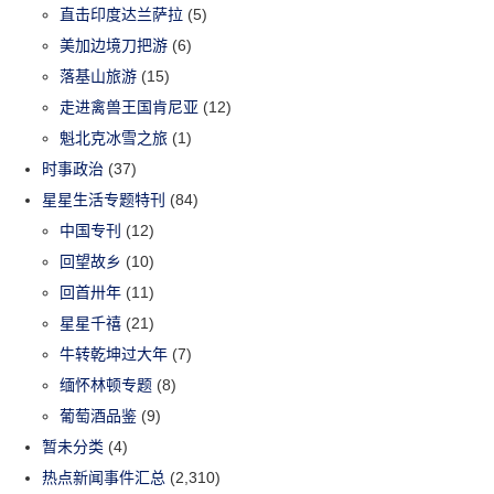
直击印度达兰萨拉
(5)
美加边境刀把游
(6)
落基山旅游
(15)
走进禽兽王国肯尼亚
(12)
魁北克冰雪之旅
(1)
时事政治
(37)
星星生活专题特刊
(84)
中国专刊
(12)
回望故乡
(10)
回首卅年
(11)
星星千禧
(21)
牛转乾坤过大年
(7)
缅怀林顿专题
(8)
葡萄酒品鉴
(9)
暂未分类
(4)
热点新闻事件汇总
(2,310)