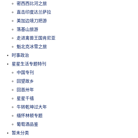
密西西比河之旅
直击印度达兰萨拉
美加边境刀把游
落基山旅游
走进禽兽王国肯尼亚
魁北克冰雪之旅
时事政治
星星生活专题特刊
中国专刊
回望故乡
回首卅年
星星千禧
牛转乾坤过大年
缅怀林顿专题
葡萄酒品鉴
暂未分类