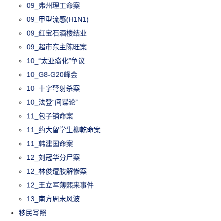
09_弗州理工命案
09_甲型流感(H1N1)
09_红宝石酒楼结业
09_超市东主陈旺案
10_“太亚裔化”争议
10_G8-G20峰会
10_十字弩射杀案
10_法登“间谍论”
11_包子铺命案
11_约大留学生柳乾命案
11_韩建国命案
12_刘冠华分尸案
12_林俊遭肢解惨案
12_王立军薄熙来事件
13_南方周末风波
移民写照