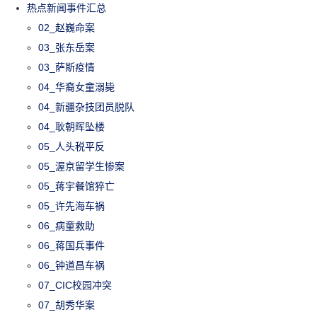
热点新闻事件汇总
02_赵巍命案
03_张东岳案
03_萨斯疫情
04_华裔女童溺毙
04_新疆杂技团员脱队
04_耿朝晖坠楼
05_人头税平反
05_渥京留学生惨案
05_蒋宇餐馆猝亡
05_许先海车祸
06_病童救助
06_蒋国兵事件
06_钟道昌车祸
07_CIC校园冲突
07_胡秀华案