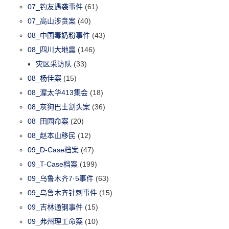
07_钓友遇袭事件
(61)
07_高山涉贪案
(40)
08_中国毒奶粉事件
(43)
08_四川大地震
(146)
灾区采访队
(33)
08_杨佳案
(15)
08_渥太华413集会
(18)
08_灰狗巴士割头案
(36)
08_田园命案
(20)
08_赵本山移民
(12)
09_D-Case档案
(47)
09_T-Case档案
(199)
09_乌鲁木齐7·5事件
(63)
09_乌鲁木齐针刺事件
(15)
09_吉林通钢事件
(15)
09_弗州理工命案
(10)