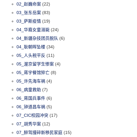
02_赵巍命案
(22)
03_张东岳案
(83)
03_萨斯疫情
(19)
04_华裔女童溺毙
(24)
04_新疆杂技团员脱队
(6)
04_耿朝晖坠楼
(34)
05_人头税平反
(11)
05_渥京留学生惨案
(4)
05_蒋宇餐馆猝亡
(8)
05_许先海车祸
(4)
06_病童救助
(7)
06_蒋国兵事件
(6)
06_钟道昌车祸
(5)
07_CIC校园冲突
(17)
07_胡秀华案
(12)
07_醉驾撞碎新移民家庭
(15)