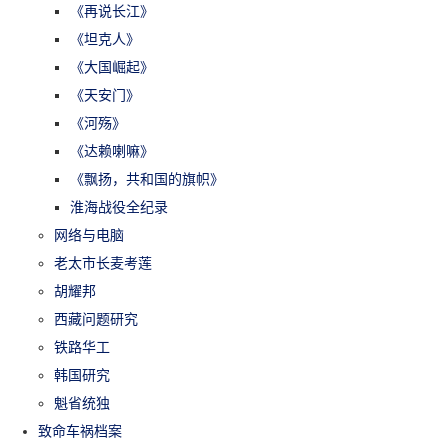
《再说长江》
《坦克人》
《大国崛起》
《天安门》
《河殇》
《达赖喇嘛》
《飘扬，共和国的旗帜》
淮海战役全纪录
网络与电脑
老太市长麦考莲
胡耀邦
西藏问题研究
铁路华工
韩国研究
魁省统独
致命车祸档案