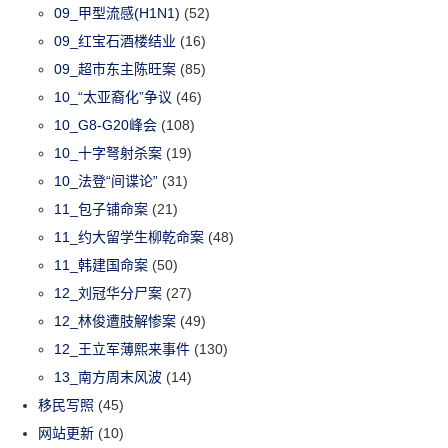
09_甲型流感(H1N1)
(52)
09_红宝石酒楼结业
(16)
09_超市东主陈旺案
(85)
10_“太亚裔化”争议
(46)
10_G8-G20峰会
(108)
10_十字弩射杀案
(19)
10_法登“间谍论”
(31)
11_包子铺命案
(21)
11_约大留学生柳乾命案
(48)
11_韩建国命案
(50)
12_刘冠华分尸案
(27)
12_林俊遭肢解惨案
(49)
12_王立军薄熙来事件
(130)
13_南方周末风波
(14)
移民写照
(45)
网站更新
(10)