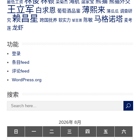
林俊
林顿
熊猫
熊猫外交
海航
温家宝
最低工资
栾菊杰
王立军
薄熙来
白求恩
葡萄酒品鉴
薄瓜瓜
调查研
赖昌星
马格诺塔
跨国抚养
陈敏
究
软实力
麦考
邹至蕙
龙虾
莲
功能
登录
条目feed
评论feed
WordPress.org
搜索
2026年 8月
日
一
二
三
四
五
六