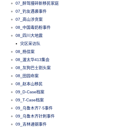
07_醉驾撞碎新移民家庭
07_钓友遇袭事件
07_高山涉贪案
08_中国毒奶粉事件
08_四川大地震
灾区采访队
08_杨佳案
08_渥太华413集会
08_灰狗巴士割头案
08_田园命案
08_赵本山移民
09_D-Case档案
09_T-Case档案
09_乌鲁木齐7·5事件
09_乌鲁木齐针刺事件
09_吉林通钢事件