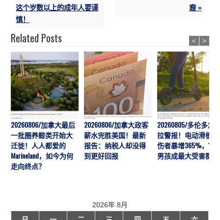
这个岁数以上的成年人要谨
裔 »
慎！
Related Posts
<
>
20260806/加拿大最后
20260806/加拿大政客
20260805/多伦多急
一批圈养鲸类开始大
薪水完胜美国！最新
拉警报！电动滑板车
迁徙！人人都爱的
报告：纳税人却没得
伤者暴增365%，10
Marineland，如今为何
到更好回报
男孩成最大受害群体
走向终点？
2026年 8月
日
一
二
三
四
五
六