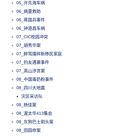
05_许先海车祸
06_病童救助
06_蒋国兵事件
06_钟道昌车祸
07_CIC校园冲突
07_胡秀华案
07_醉驾撞碎新移民家庭
07_钓友遇袭事件
07_高山涉贪案
08_中国毒奶粉事件
08_四川大地震
灾区采访队
08_杨佳案
08_渥太华413集会
08_灰狗巴士割头案
08_田园命案