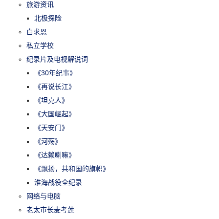
旅游资讯
北极探险
白求恩
私立学校
纪录片及电视解说词
《30年纪事》
《再说长江》
《坦克人》
《大国崛起》
《天安门》
《河殇》
《达赖喇嘛》
《飘扬，共和国的旗帜》
淮海战役全纪录
网络与电脑
老太市长麦考莲