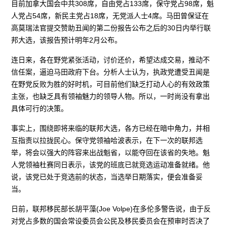
目前加拿大国会中共308席，自由党占133席，保守党占98席，魁
人党占54席，新民主党占18席，无党派人士4席。马田曾保证在
高莫瑞法官提交赞助丑闻的第二份报告公布之后的30日内举行联
邦大选，该报告预计明年2月公布。
连日来，各在野党紧张活动，讨价还价，希望达成交易，推动不
信任案，逼迫马田政府下台。分析人士认为，执政党遭受丑闻是
在野党反败为胜的好时机，可目前他们缺乏打动人心的有效政策
主张，也缺乏具有领袖魅力的领导人物。所以，一时尚没有拿出
具体可行的决策。
事实上，围绕即将来临的联邦大选，各方已经在暗中角力，并相
互指责以拉拢民心。保守党领袖哈波表示，在下一次的联邦选
举，将会以强大的阵容来出战魁省，以能夺回在该省的失地。魁
人党领袖杜赛同日表示，该党的班底已就竞选运动准备就绪。他
说，该党已处于竞选前的状态，当选举日期落实，便会准备妥
当。
日前，联邦移民部长胡平藻(Joe Volpe)在多伦多警告说，由于反
对党占多数的国会常设委员会公民及移民委员会在预审时否决了