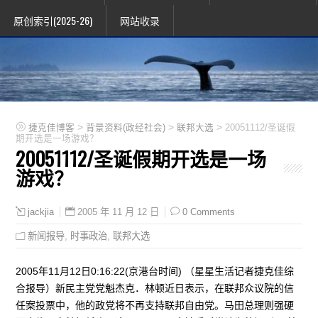
原创索引(2025-26)
网站收录
>
>
>
捷克佳博客
背景资料(政经社会)
联邦大选
20051112/圣诞假
期开选是一场游戏？
20051112/圣诞假期开选是一场
游戏？
2005 年 11 月 12 日
0 Comments
jackjia
新闻报导
,
时事政治
,
联邦大选
2005年11月12日0:16:22(京港台时间) （星星生活记者捷克佳综
合报导）新民主党党魁杰克．林顿近日表示，在联邦众议院的信
任案投票中，他的政党将不再支持联邦自由党。马田总理则强硬