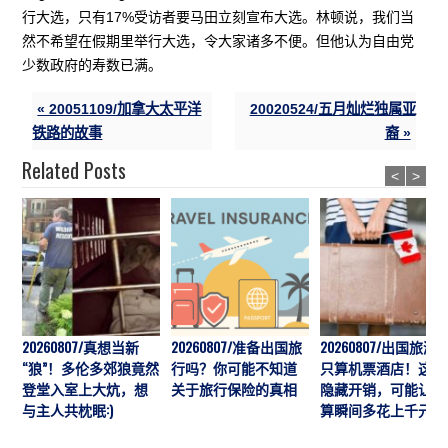
行大选，只有17%受访者要马田立刻宣布大选。林顿说，我们当
然不希望在假期里举行大选，令大家诸多不便。但他认为自由党
少数政府的寿数已满。
« 20051109/加拿大太平洋
20020524/五月灿烂独属亚
铁路的故事
裔 »
Related Posts
<
>
20260807/真想当新
20260807/准备出国旅
20260807/出国旅游
“狼”！多伦多郊狼竟然
行吗？你可能不知道
只算机票酒店！这7
登堂入室上大炕，想
关于旅行保险的真相
隐藏开销，可能让预
与主人共枕眠:)
算瞬间多花上千元