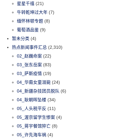
星星千禧
(21)
牛转乾坤过大年
(7)
缅怀林顿专题
(8)
葡萄酒品鉴
(9)
暂未分类
(4)
热点新闻事件汇总
(2,310)
02_赵巍命案
(22)
03_张东岳案
(83)
03_萨斯疫情
(19)
04_华裔女童溺毙
(24)
04_新疆杂技团员脱队
(6)
04_耿朝晖坠楼
(34)
05_人头税平反
(11)
05_渥京留学生惨案
(4)
05_蒋宇餐馆猝亡
(8)
05_许先海车祸
(4)