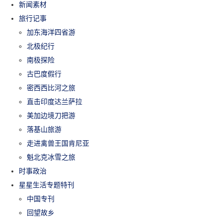
新闻素材
旅行记事
加东海洋四省游
北极纪行
南极探险
古巴度假行
密西西比河之旅
直击印度达兰萨拉
美加边境刀把游
落基山旅游
走进禽兽王国肯尼亚
魁北克冰雪之旅
时事政治
星星生活专题特刊
中国专刊
回望故乡