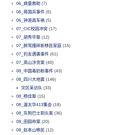
06_病童救助
(7)
06_蒋国兵事件
(6)
06_钟道昌车祸
(5)
07_CIC校园冲突
(17)
07_胡秀华案
(12)
07_醉驾撞碎新移民家庭
(15)
07_钓友遇袭事件
(61)
07_高山涉贪案
(40)
08_中国毒奶粉事件
(43)
08_四川大地震
(146)
灾区采访队
(33)
08_杨佳案
(15)
08_渥太华413集会
(18)
08_灰狗巴士割头案
(36)
08_田园命案
(20)
08_赵本山移民
(12)