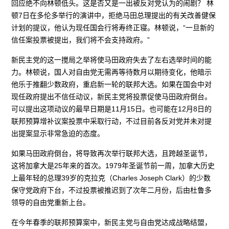
回应绝不向林顿低头。这是否又是一出被反对党认为的闹剧？ 林
顿7日在多伦多举行的演讲中，拒绝马田总理提出的有关改善健保
计划的提议，他认为现任国会行将寿终正寝。林顿说，“一旦新的
信任案投票被提出，我们将不会支持政府。”
新民主党的这一搅局之举将使马田政府失去了左右选举时间的能
力。林顿说，国人对自由党无需再等待数月以期待变化，他暗示
他乐于推翻少数政府，重启新一轮的联邦大选。如果在国会中对
现任政府提出不信任动议，新民主党将投票促使马田政府倒台。
可以提出这项动议的最早日期是11月15日。也可能在12月8日的
联邦预算增补议案投票中采取行动，不过目前各反对党并未对提
出提案显示非常急迫的态度。
如果马田政府倒台，将导致再次举行联邦大选，且跨越圣诞节，
这将加拿大是25年来的首次。1979年圣诞节前一周，加拿大历史
上最年轻的总理39岁的克拉克（Charles Joseph Clark）的少数
保守党政府下台，不过投票被推迟到了次年二月份，后由杜鲁多
领导的自由党重新上台。
在今年春季的联邦预算案中，新民主党与自由党达成战略结盟，