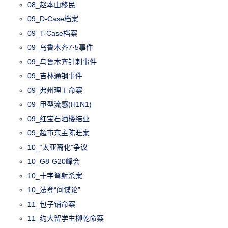
08_赵本山移民
09_D-Case档案
09_T-Case档案
09_乌鲁木齐7·5事件
09_乌鲁木齐针刺事件
09_吉林通钢事件
09_弗州理工命案
09_甲型流感(H1N1)
09_红宝石酒楼结业
09_超市东主陈旺案
10_“太亚裔化”争议
10_G8-G20峰会
10_十字弩射杀案
10_法登“间谍论”
11_包子铺命案
11_约大留学生柳乾命案