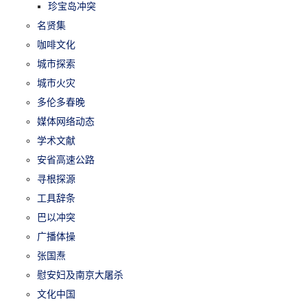
珍宝岛冲突
名贤集
咖啡文化
城市探索
城市火灾
多伦多春晚
媒体网络动态
学术文献
安省高速公路
寻根探源
工具辞条
巴以冲突
广播体操
张国焘
慰安妇及南京大屠杀
文化中国