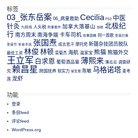
标签
03_张东岳案
Cecilia
中医
06_病童救助
PS3
北极纪
针灸
加拿大落基山
人头税
九段线
刑事案件
加航
行
南方周末
卡车司机
南海争端
同一首歌
双重国籍
圣诞灯屋
张国焘
新疆杂技团员脱队
成吉思汗
摩托党
圣诞节
安省市选
林俊
林顿
熊猫
熊猫外交
海航
温家宝
最低工资
栾菊杰
王立军
薄熙来
白求恩
葡萄酒品鉴
薄瓜瓜
调查研
赖昌星
马格诺塔
跨国抚养
陈敏
究
软实力
麦考
邹至蕙
龙虾
莲
功能
登录
条目feed
评论feed
WordPress.org