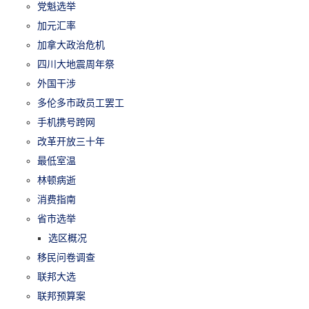
党魁选举
加元汇率
加拿大政治危机
四川大地震周年祭
外国干涉
多伦多市政员工罢工
手机携号跨网
改革开放三十年
最低室温
林顿病逝
消费指南
省市选举
选区概况
移民问卷调查
联邦大选
联邦预算案