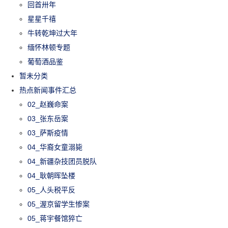
回首卅年
星星千禧
牛转乾坤过大年
缅怀林顿专题
葡萄酒品鉴
暂未分类
热点新闻事件汇总
02_赵巍命案
03_张东岳案
03_萨斯疫情
04_华裔女童溺毙
04_新疆杂技团员脱队
04_耿朝晖坠楼
05_人头税平反
05_渥京留学生惨案
05_蒋宇餐馆猝亡