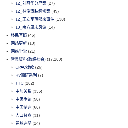
12_刘冠华分尸案
(27)
12_林俊遭肢解惨案
(49)
12_王立军薄熙来事件
(130)
13_南方周末风波
(14)
移民写照
(45)
网站更新
(10)
网络学堂
(21)
背景资料(政经社会)
(17,163)
CPAC拨款
(26)
RV调研系列
(7)
TTC
(262)
中加关系
(335)
中医争论
(50)
中国制造
(66)
人口普查
(31)
党魁选举
(24)