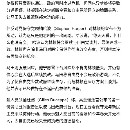
使得预算案得以通过，政府暂时度过危机。但同床异梦终将导致
分道扬镳，林顿现在决定斩断今春和自由党所建立的脆弱关系，
让马田失去推迟联邦大选的能力。
但反对党保守党领袖哈波（Stephen Harper）对林顿的宣布不为
所动，认为这只是肥皂剧的一出闹剧。哈波说，“你天天看，但什
么也没有变。”哈波认为林顿将会继续与自由党谈判，最终达成一
致。林顿声言除非马田对医疗保健作彻底改变态度，否则根本没
有再协商的机会。
马田则强硬回应，他宁愿冒下台风险都不肯向林顿低头，并仍有
信心会在大选后继续执政。马田称自由党不会玩政治游戏，不会
为了使自由党少数政府继续生存，而与林顿在医疗方案上谈判。
他并表示已经做好在圣诞应战林顿的准备。
魁人党领袖杜赛（Gilles Duceppe）称，高莫瑞法官公布的第一
份赞助丑闻报告足以使马田政府倒台，现在主要看保守党与新民
主党采取何种行动，他表示魁人党目前的看法和今年春天并无不
同，即自由党已经失去的执政的道德基础。