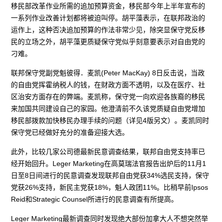
移民部改革作业所需的追加预算资金，移民部今年上半年宣布的
一系列作业改善计划都将被迫叫停。胡平藻表示，在联邦政治的
运作上，这种否决追加预算的作法非常少见，除突显保守党反移
民的立场之外，胡平藻更质疑保守党似乎刻意要表示对自由党的
刁难。
联邦保守党副党魁彼得．麦凯(Peter MacKay) 8日反击说，当政
的自由党挥霍纳税人的钱，在财政方面不透明，以及在医疗、社
区治安方面存在的弊端。麦凯称，保守党一向欢迎各族裔的移民
来加国共同建设自己的家园。他澄清前不久该党质疑自由党增加
移民部拨款加快移民办理手续的问题（详见4版另文）。麦凯同时
保守党已经做好充分的准备迎接大选。
此外，比较几家公司德最新民意调查结果，联邦自由党支持率已
经开始回升。Leger Marketing在高莫瑞法官报告出炉后的11月1
日至8日间进行的民意调查发现联邦自由党获34%选民支持，保守
党获26%支持，新民主党获18%，魁人政团11%。比稍早前Ipsos
Reid和Strategic Counsel所进行的民意调查有所提高。
Leger Marketing最新调查同时发现绝大部份加拿大人不想突然举