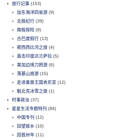
旅行记事
(153)
加东海洋四省游
(9)
北极纪行
(39)
南极探险
(8)
古巴度假行
(13)
密西西比河之旅
(4)
直击印度达兰萨拉
(5)
美加边境刀把游
(6)
落基山旅游
(15)
走进禽兽王国肯尼亚
(12)
魁北克冰雪之旅
(1)
时事政治
(37)
星星生活专题特刊
(84)
中国专刊
(12)
回望故乡
(10)
回首卅年
(11)