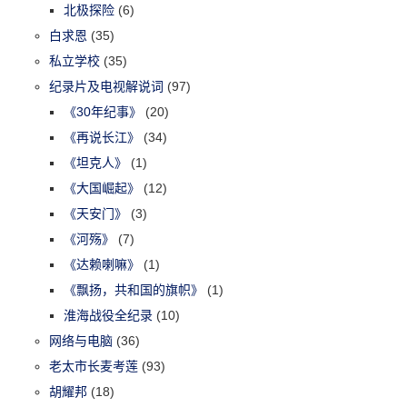
北极探险
(6)
白求恩
(35)
私立学校
(35)
纪录片及电视解说词
(97)
《30年纪事》
(20)
《再说长江》
(34)
《坦克人》
(1)
《大国崛起》
(12)
《天安门》
(3)
《河殇》
(7)
《达赖喇嘛》
(1)
《飘扬，共和国的旗帜》
(1)
淮海战役全纪录
(10)
网络与电脑
(36)
老太市长麦考莲
(93)
胡耀邦
(18)