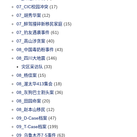
07_CIC校园冲突
(17)
07_胡秀华案
(12)
07_醉驾撞碎新移民家庭
(15)
07_钓友遇袭事件
(61)
07_高山涉贪案
(40)
08_中国毒奶粉事件
(43)
08_四川大地震
(146)
灾区采访队
(33)
08_杨佳案
(15)
08_渥太华413集会
(18)
08_灰狗巴士割头案
(36)
08_田园命案
(20)
08_赵本山移民
(12)
09_D-Case档案
(47)
09_T-Case档案
(199)
09_乌鲁木齐7·5事件
(63)