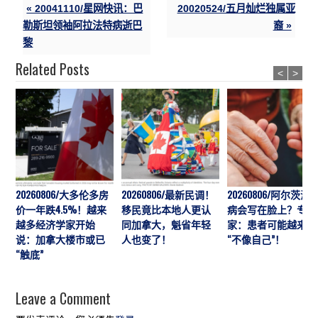
« 20041110/星网快讯：巴
20020524/五月灿烂独属亚
勒斯坦领袖阿拉法特病逝巴
裔 »
黎
Related Posts
<
>
20260806/大多伦多房
20260806/最新民调！
20260806/阿尔茨海
价一年跌4.5%！越来
移民竟比本地人更认
病会写在脸上？专
越多经济学家开始
同加拿大，魁省年轻
家：患者可能越来越
说：加拿大楼市或已
人也变了！
“不像自己”！
“触底”
Leave a Comment