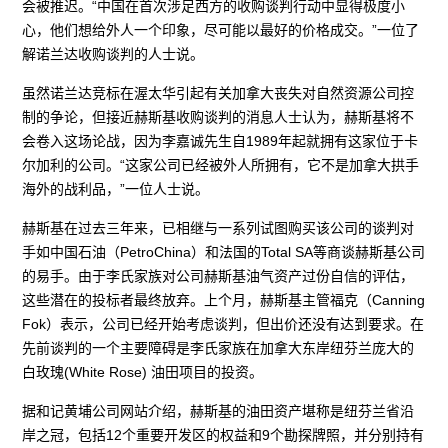
会被推迟。“中国在首次涉足西方的收购谈判行动中显得极度小
心，他们想给外人一个印象，尽可能以最好的价格成交。”一位了
解诺兰达收购谈判的人士说。
虽然诺兰达竞标在渥太华引起有关加拿大丧失对自然资源公司控
制的争论，但接近赫斯基收购谈判的消息人士认为，赫斯基将不
会卷入这场论战，因为李嘉诚先生自1989年起就拥有这家位于卡
尔加利的公司。“这家公司已经被外人所拥有，它不是加拿大拱手
海外的战利品，”一位人士说。
赫斯基在过去三年来，已相继与一系列试图购买该公司的谈判对
手如中国石油（PetroChina）和法国的Total SA等商谈赫斯基公司
的易手。由于李氏家族对公司赫斯基油气资产过份自信的评估，
这些潜在的投标者最终放弃。上个月，赫斯基主管福克（Canning
Fok）表示，公司已经开始考虑谈判，但出价还没有达到要求。在
先前谈判的一个主要障碍是李氏家族在加拿大东岸纽芬兰庞大的
白玫瑰(White Rose) 油田项目的投资。
据和记黄埔公司网站介绍，赫斯基的油田资产堪称是纽芬兰省沿
岸之冠，包括12个重要开发区的权益和9个勘探牌照，并分别持有