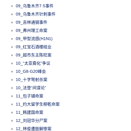
09_乌鲁木齐7·5事件
09_乌鲁木齐针刺事件
09_吉林通钢事件
09_弗州理工命案
09_甲型流感(H1N1)
09_红宝石酒楼结业
09_超市东主陈旺案
10_“太亚裔化”争议
10_G8-G20峰会
10_十字弩射杀案
10_法登“间谍论”
11_包子铺命案
11_约大留学生柳乾命案
11_韩建国命案
12_刘冠华分尸案
12_林俊遭肢解惨案