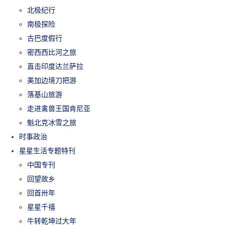
北极纪行
南极探险
古巴度假行
密西西比河之旅
直击印度达兰萨拉
美加边境刀把游
落基山旅游
走进禽兽王国肯尼亚
魁北克冰雪之旅
时事政治
星星生活专题特刊
中国专刊
回望故乡
回首卅年
星星千禧
牛转乾坤过大年