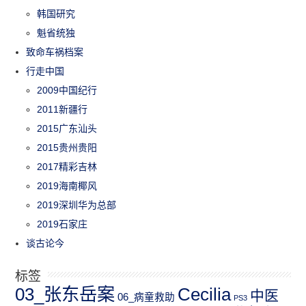
韩国研究
魁省统独
致命车祸档案
行走中国
2009中国纪行
2011新疆行
2015广东汕头
2015贵州贵阳
2017精彩吉林
2019海南椰风
2019深圳华为总部
2019石家庄
谈古论今
标签
03_张东岳案
Cecilia
中医
06_病童救助
PS3