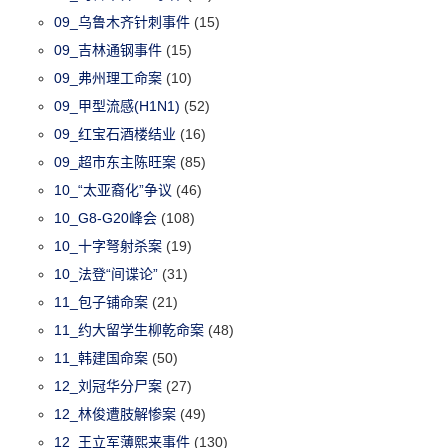
09_乌鲁木齐针刺事件
(15)
09_吉林通钢事件
(15)
09_弗州理工命案
(10)
09_甲型流感(H1N1)
(52)
09_红宝石酒楼结业
(16)
09_超市东主陈旺案
(85)
10_“太亚裔化”争议
(46)
10_G8-G20峰会
(108)
10_十字弩射杀案
(19)
10_法登“间谍论”
(31)
11_包子铺命案
(21)
11_约大留学生柳乾命案
(48)
11_韩建国命案
(50)
12_刘冠华分尸案
(27)
12_林俊遭肢解惨案
(49)
12_王立军薄熙来事件
(130)