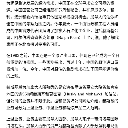
为满足急速发展的经济需求，中国正在全球寻求安全可靠的资
源。中国国营公司已经活跃在苏丹和秘鲁，并在厄瓜多尔，智
利，澳洲和委内瑞拉等其他国家寻找投资机会。加拿大的油沙矿
也在中国的考察范围之内。今年夏天，一个由行政和工程人员组
成的中国官方代表团拜访了加拿大石油化工企业，包括赫斯基公
司，阿尔伯塔省省长克莱恩（Ralph Klein）上个月说，他了解代
表团正在北京探讨投资的可能。
在1993之前，中国还是一个原油出口国，但现在已经成为一个日
益重要的消费国。一些预测指出，再过十年，中国的原油进口量
将增加一倍。今年，中国对原油的急剧需求推动了国际能源价格
的上涨。
赫斯基最为加拿大人所熟悉的是它遍布卑诗省至安大略省和育空
地区的逾550间赫斯基和莫霍克（Husky and Mohawk）加油站。
但公司的业务并不限于此。据和记黄埔公司网站介绍，赫斯基的
业务可分为上游业务、中游业务和精炼产品三大范畴。
上游业务：业务主要在加拿大西部、加拿大东岸一带海域与国际
海域勘探。加拿大西部的资产为赫斯基贡献了大部分盈利与现金