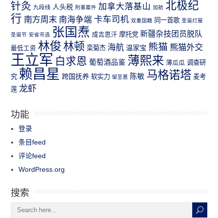
北极纪
针灸
加拿大落基山
人头税
九段线
刑事案件
加航
行
南方周末
卡车司机
南海争端
同一首歌
双重国籍
圣诞灯屋
张国焘
新疆杂技团员脱队
成吉思汗
摩托党
圣诞节
安省市选
林俊
林顿
熊猫
熊猫外交
海航
温家宝
最低工资
栾菊杰
王立军
薄熙来
白求恩
葡萄酒品鉴
薄瓜瓜
调查研
赖昌星
马格诺塔
跨国抚养
陈敏
究
软实力
麦考
邹至蕙
龙虾
莲
功能
登录
条目feed
评论feed
WordPress.org
搜索