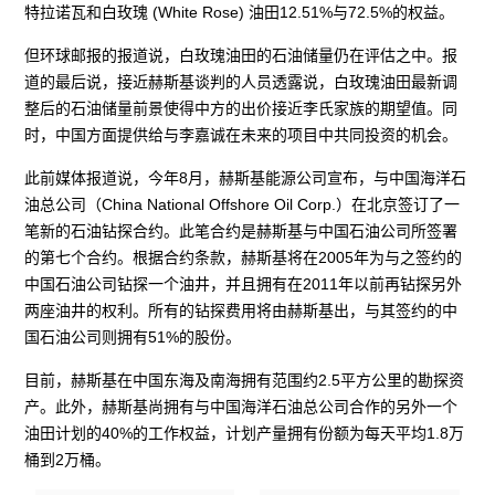
特拉诺瓦和白玫瑰 (White Rose) 油田12.51%与72.5%的权益。
但环球邮报的报道说，白玫瑰油田的石油储量仍在评估之中。报
道的最后说，接近赫斯基谈判的人员透露说，白玫瑰油田最新调
整后的石油储量前景使得中方的出价接近李氏家族的期望值。同
时，中国方面提供给与李嘉诚在未来的项目中共同投资的机会。
此前媒体报道说，今年8月，赫斯基能源公司宣布，与中国海洋石
油总公司（China National Offshore Oil Corp.）在北京签订了一
笔新的石油钻探合约。此笔合约是赫斯基与中国石油公司所签署
的第七个合约。根据合约条款，赫斯基将在2005年为与之签约的
中国石油公司钻探一个油井，并且拥有在2011年以前再钻探另外
两座油井的权利。所有的钻探费用将由赫斯基出，与其签约的中
国石油公司则拥有51%的股份。
目前，赫斯基在中国东海及南海拥有范围约2.5平方公里的勘探资
产。此外，赫斯基尚拥有与中国海洋石油总公司合作的另外一个
油田计划的40%的工作权益，计划产量拥有份额为每天平均1.8万
桶到2万桶。