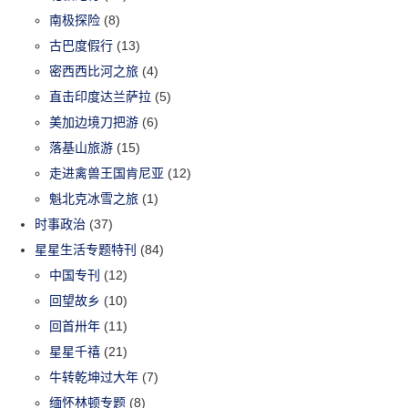
南极探险
(8)
古巴度假行
(13)
密西西比河之旅
(4)
直击印度达兰萨拉
(5)
美加边境刀把游
(6)
落基山旅游
(15)
走进禽兽王国肯尼亚
(12)
魁北克冰雪之旅
(1)
时事政治
(37)
星星生活专题特刊
(84)
中国专刊
(12)
回望故乡
(10)
回首卅年
(11)
星星千禧
(21)
牛转乾坤过大年
(7)
缅怀林顿专题
(8)