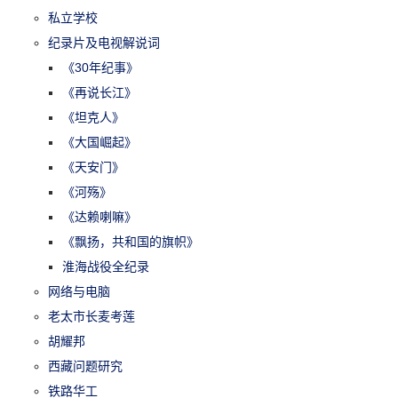
私立学校
纪录片及电视解说词
《30年纪事》
《再说长江》
《坦克人》
《大国崛起》
《天安门》
《河殇》
《达赖喇嘛》
《飘扬，共和国的旗帜》
淮海战役全纪录
网络与电脑
老太市长麦考莲
胡耀邦
西藏问题研究
铁路华工