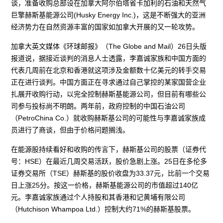
谈，准备收购总部设在加拿大阿尔伯塔省卡加利的石油和天然气
巨擎赫斯基能源公司(Husky Energy Inc.)，这是不断强大的亚洲
经济势力在自然资源丰富的国家如加拿大开展的又一轮攻势。
加拿大英文媒体《环球邮报》（The Globe and Mail）26日头版
报道说，据接近谈判的消息人士透露，李嘉诚家族和中国方面的
代表几周前在北京和香港就这项涉及金额数十亿美元的转手交易
正在进行谈判。中国方面正在寻求通过自己掌控的某家国营企业
扎展开收购行动，以完全控制赫斯基能源公司，但目前有哪些公
司参与投标尚不明朗。两年前，政府控制的中国石油公司
（PetroChina Co.）就收购赫斯基公司的可能性与李嘉诚家族成
员进行了商谈，但由于价格问题搁浅。
在能源股持续看好和收购的传言下，赫斯基公司的股票（证券代
号：HSE）在最近几周交易活跃，股价急剧上涨。25日在多伦多
证券交易所（TSE）赫斯基的股价收盘为33.37元，比前一个交易
日上涨25分。按这一价格，赫斯基能源公司的市值超过140亿
元。李嘉诚家族通过个人持股和其香港和记黄埔有限公司
（Hutchison Whampoa Ltd.）控制大约71%的赫斯基股票。