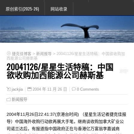
原创索引(2025-26)
网站收录
>
>
捷克佳博客
新闻报导
20041126/星星生活特稿：中国欲收购加
西能源公司赫斯基
20041126/星星生活特稿：中国
欲收购加西能源公司赫斯基
2004 年 11 月 26 日
0 Comments
jackjia
新闻报导
2004年11月26日22:41:37(京港台时间) （星星生活记者捷克佳报
导）中国海外收购行动欲再展大手笔，继商谈收购加拿大矿业公
司诺兰达后，有报道指中国政府正在与香港亿万富翁李嘉诚商