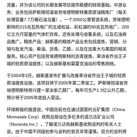
流量，并为该公司的长期发展项目提供稳健的财政基础。中游业
务：业务包括萨斯喀彻温省劳埃德明斯特重质原油精炼厂（每天
处理容量7.7万桶石油当量），一个2050公里管道系统，劳埃德明
斯特的215兆瓦热电厂的五成权益、彩虹湖的90兆瓦热电厂、200
亿立方尺容量的气体贮存库，还有处理与收集系统，以及石油商
品推广。精炼产品：赫斯基的精炼产品业务包括提炼、营销、分
销与批发汽油、柴油、沥青、乙醇，以及在加拿大与美国的相关
服务。核心资产包括劳埃德明斯特的沥青提炼、卑诗省乔治王子
城的轻质原油提炼；以及赫斯基和莫霍克油站的零售网络。
于2004年3月，赫斯基宣布扩展与改善卑诗省乔治王子城的轻质
原油提炼设施，该项目将于2005年第二季竣工。萨斯喀彻温省劳
埃德明斯特将兴建一家全新乙醇厂，每年可生产1.3亿公升乙醇，
预计将于2005年底投入营运。
环球邮报的报道说，中国目前也在通过国营的五矿集团（China
Minmetals Corp）收购总部设在多伦多的诺兰达矿业公司
（Noranda Inc.），了解诺兰达和赫斯基收购谈判的有关人士
说，由于中国不同级别参与谈判的官员非常谨慎，双方的谈判将