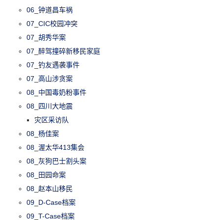
06_钟道昌车祸
07_CIC校园冲突
07_胡秀华案
07_醉驾撞碎新移民家庭
07_钓友遇袭事件
07_高山涉贪案
08_中国毒奶粉事件
08_四川大地震
灾区采访队
08_杨佳案
08_渥太华413集会
08_灰狗巴士割头案
08_田园命案
08_赵本山移民
09_D-Case档案
09_T-Case档案