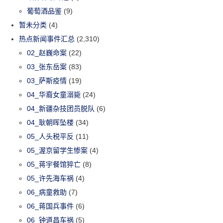
葡萄酒品鉴
(9)
暂未分类
(4)
热点新闻事件汇总
(2,310)
02_赵巍命案
(22)
03_张东岳案
(83)
03_萨斯疫情
(19)
04_华裔女童溺毙
(24)
04_新疆杂技团员脱队
(6)
04_耿朝晖坠楼
(34)
05_人头税平反
(11)
05_渥京留学生惨案
(4)
05_蒋宇餐馆猝亡
(8)
05_许先海车祸
(4)
06_病童救助
(7)
06_蒋国兵事件
(6)
06_钟道昌车祸
(5)