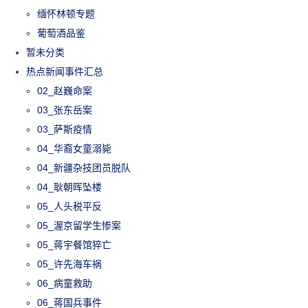
缅怀林顿专题
葡萄酒品鉴
暂未分类
热点新闻事件汇总
02_赵巍命案
03_张东岳案
03_萨斯疫情
04_华裔女童溺毙
04_新疆杂技团员脱队
04_耿朝晖坠楼
05_人头税平反
05_渥京留学生惨案
05_蒋宇餐馆猝亡
05_许先海车祸
06_病童救助
06_蒋国兵事件