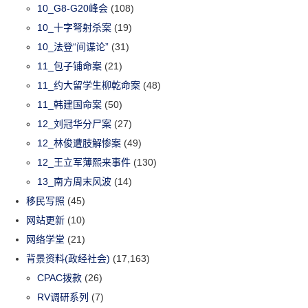
10_G8-G20峰会
(108)
10_十字弩射杀案
(19)
10_法登“间谍论”
(31)
11_包子铺命案
(21)
11_约大留学生柳乾命案
(48)
11_韩建国命案
(50)
12_刘冠华分尸案
(27)
12_林俊遭肢解惨案
(49)
12_王立军薄熙来事件
(130)
13_南方周末风波
(14)
移民写照
(45)
网站更新
(10)
网络学堂
(21)
背景资料(政经社会)
(17,163)
CPAC拨款
(26)
RV调研系列
(7)