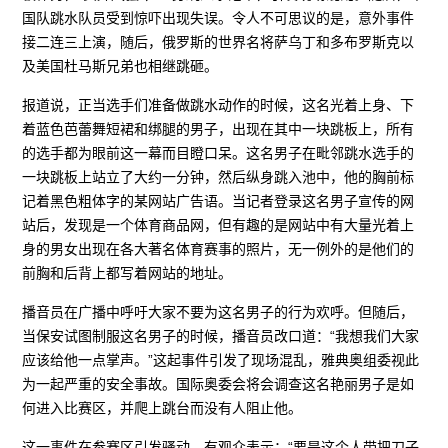
国队跳水队员受到惊吓出现失误。令人不可思议的是，意外事件
接二连三上演，随后，俄罗斯的世界名将萨乌丁和多布罗斯克以
及美国杜马斯兄弟也相继跳砸。
报道说，正当选手们准备做跳水动作的时候，这名光着上身、下
着蓝色芭蕾舞短裙和绑腿的男子，出现在其中一块跳板上，所有
的选手都为眼前这一幕而目瞪口呆。这名男子在毗邻跳水选手的
一块跳板上站立了大约一分钟，然后纵身跳入池中，他的胸前标
记着黑色粗体字的某网站广告语。当记者登录这名男子宣传的网
站后，发现是一个体育商品网，但有趣的是网站中有大量光着上
身的男女出现在各大著名体育赛事的照片，无一例外的是他们的
前胸和后背上都写着网站的地址。
播音员在广播中呼吁大家不要为这名男子的行为欢呼。但随后，
当保安试图制服这名男子的时候，播音员改口道：“我想我们大家
应该给他一点掌声。”这起事件引发了现场混乱，雅典奥组委视此
为一起严重的安全事故。国际奥委会将会调查这名艳丽男子是如
何进入比赛区，并爬上跳台而没有人阻止他。
这一事件在参赛区引发骚动，有观众表示：“要是这个人带把刀子