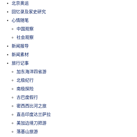
北京奥运
回忆录及家史研究
心情随笔
中国观察
社会观察
新闻报导
新闻素材
旅行记事
加东海洋四省游
北极纪行
南极探险
古巴度假行
密西西比河之旅
直击印度达兰萨拉
美加边境刀把游
落基山旅游