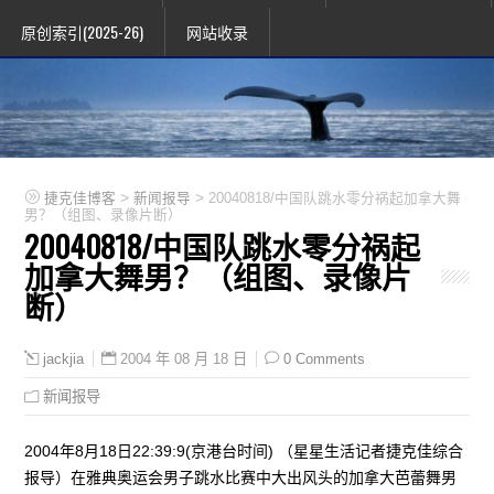
原创索引(2025-26)
网站收录
>
>
捷克佳博客
新闻报导
20040818/中国队跳水零分祸起加拿大舞
男？（组图、录像片断）
20040818/中国队跳水零分祸起
加拿大舞男？（组图、录像片
断）
2004 年 08 月 18 日
0 Comments
jackjia
新闻报导
2004年8月18日22:39:9(京港台时间) （星星生活记者捷克佳综合
报导）在雅典奥运会男子跳水比赛中大出风头的加拿大芭蕾舞男