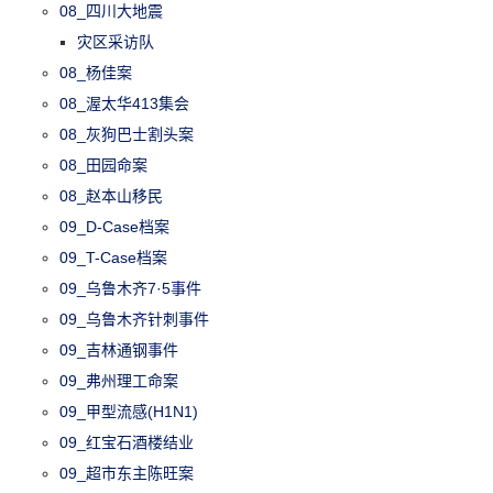
08_四川大地震
灾区采访队
08_杨佳案
08_渥太华413集会
08_灰狗巴士割头案
08_田园命案
08_赵本山移民
09_D-Case档案
09_T-Case档案
09_乌鲁木齐7·5事件
09_乌鲁木齐针刺事件
09_吉林通钢事件
09_弗州理工命案
09_甲型流感(H1N1)
09_红宝石酒楼结业
09_超市东主陈旺案