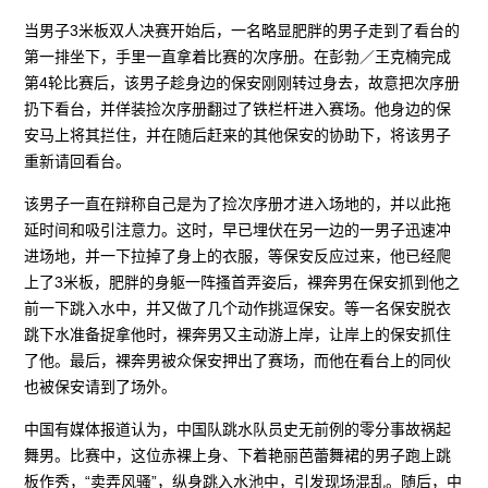
当男子3米板双人决赛开始后，一名略显肥胖的男子走到了看台的
第一排坐下，手里一直拿着比赛的次序册。在彭勃／王克楠完成
第4轮比赛后，该男子趁身边的保安刚刚转过身去，故意把次序册
扔下看台，并佯装捡次序册翻过了铁栏杆进入赛场。他身边的保
安马上将其拦住，并在随后赶来的其他保安的协助下，将该男子
重新请回看台。
该男子一直在辩称自己是为了捡次序册才进入场地的，并以此拖
延时间和吸引注意力。这时，早已埋伏在另一边的一男子迅速冲
进场地，并一下拉掉了身上的衣服，等保安反应过来，他已经爬
上了3米板，肥胖的身躯一阵搔首弄姿后，裸奔男在保安抓到他之
前一下跳入水中，并又做了几个动作挑逗保安。等一名保安脱衣
跳下水准备捉拿他时，裸奔男又主动游上岸，让岸上的保安抓住
了他。最后，裸奔男被众保安押出了赛场，而他在看台上的同伙
也被保安请到了场外。
中国有媒体报道认为，中国队跳水队员史无前例的零分事故祸起
舞男。比赛中，这位赤裸上身、下着艳丽芭蕾舞裙的男子跑上跳
板作秀，“卖弄风骚”，纵身跳入水池中，引发现场混乱。随后，中