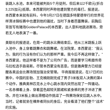
装跳入水池，本来可能被判处5个月徒刑，但后来以2千欧元(折合
3,225加元)抵罪。本西蒙同时声称他遭到警方的毒打。报道说，
本西蒙本来就有前科，今年3月27日在德国多特蒙德举行的世界花
样滑冰锦标赛中也遭到他的骚扰，当时下身着芭蕾舞装，前胸后
背皆写有赌场GoldenPalace的本西蒙，出人意料地跳进赛场，旁
若无人地表演了一番。
美联社的报道说，在周一的跳水比赛结束后，他从三米跳板上跃
入池中，身上穿着跳舞衣和跳舞裙。在法院里，本西蒙说：”我认
为，我的行为没有你们认为的那样严重。我今后不再这样做了。”
本西蒙说，他这样着不是为了公司作广告，而是要学习希腊传奇
马拉松选手路易斯。尽管本西蒙没有恶意。但是雅典警方已经提
醒各奥运会比赛场馆加强治安管理。 华商报报道说，在17日的比
赛中，中国的彭勃、王克楠刚刚完成了男子3米板双人决赛的第4
个动作，雅典奥林匹克水上中心跳水馆内突然出现了一阵骚动。
一名赤裸着上身、穿着蓝色超短天鹅裙和紧身裤的男子冲进了赛
场，并在3米板上做出滑稽动作挑逗了一阵赛场保安后跳入水中。
当时，记者就坐在裸奔者同伙的身后，完全看清了他们整个“战术”
的实施。