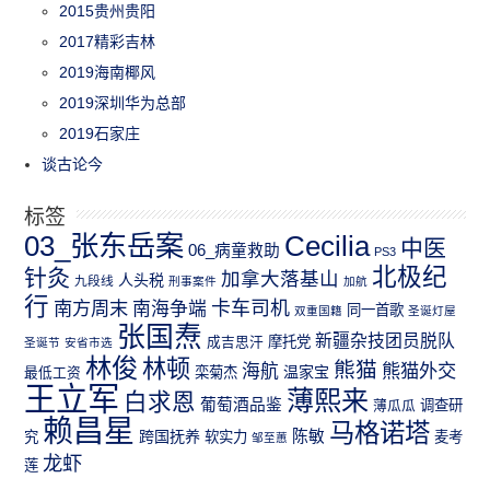
2015贵州贵阳
2017精彩吉林
2019海南椰风
2019深圳华为总部
2019石家庄
谈古论今
标签
03_张东岳案
Cecilia
中医
06_病童救助
PS3
北极纪
针灸
加拿大落基山
人头税
九段线
刑事案件
加航
行
南方周末
卡车司机
南海争端
同一首歌
双重国籍
圣诞灯屋
张国焘
新疆杂技团员脱队
成吉思汗
摩托党
圣诞节
安省市选
林俊
林顿
熊猫
熊猫外交
海航
温家宝
最低工资
栾菊杰
王立军
薄熙来
白求恩
葡萄酒品鉴
薄瓜瓜
调查研
赖昌星
马格诺塔
跨国抚养
陈敏
究
软实力
麦考
邹至蕙
龙虾
莲