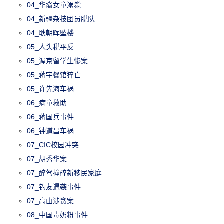
04_华裔女童溺毙
04_新疆杂技团员脱队
04_耿朝晖坠楼
05_人头税平反
05_渥京留学生惨案
05_蒋宇餐馆猝亡
05_许先海车祸
06_病童救助
06_蒋国兵事件
06_钟道昌车祸
07_CIC校园冲突
07_胡秀华案
07_醉驾撞碎新移民家庭
07_钓友遇袭事件
07_高山涉贪案
08_中国毒奶粉事件