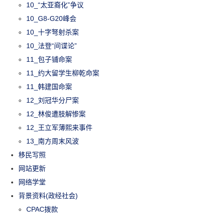
10_“太亚裔化”争议
10_G8-G20峰会
10_十字弩射杀案
10_法登“间谍论”
11_包子铺命案
11_约大留学生柳乾命案
11_韩建国命案
12_刘冠华分尸案
12_林俊遭肢解惨案
12_王立军薄熙来事件
13_南方周末风波
移民写照
网站更新
网络学堂
背景资料(政经社会)
CPAC拨款