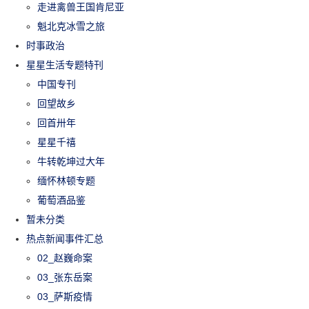
走进禽兽王国肯尼亚
魁北克冰雪之旅
时事政治
星星生活专题特刊
中国专刊
回望故乡
回首卅年
星星千禧
牛转乾坤过大年
缅怀林顿专题
葡萄酒品鉴
暂未分类
热点新闻事件汇总
02_赵巍命案
03_张东岳案
03_萨斯疫情