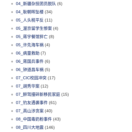
04_新疆杂技团员脱队
(6)
04_耿朝晖坠楼
(34)
05_人头税平反
(11)
05_渥京留学生惨案
(4)
05_蒋宇餐馆猝亡
(8)
05_许先海车祸
(4)
06_病童救助
(7)
06_蒋国兵事件
(6)
06_钟道昌车祸
(5)
07_CIC校园冲突
(17)
07_胡秀华案
(12)
07_醉驾撞碎新移民家庭
(15)
07_钓友遇袭事件
(61)
07_高山涉贪案
(40)
08_中国毒奶粉事件
(43)
08_四川大地震
(146)