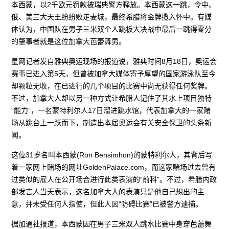
本西蒙，以2千欧元罚款被瑞典警方释放。本西蒙这一跳，令中、
俄、美三大天王纷纷败走麦城，最终希腊将金牌揽入怀中。有媒
体认为，中国队在男子三米双个人跳板大决战中最后一跳得零分
的肇事者就是这位加拿大芭蕾舞男。
星网记者发自雅典奥运现场的报道说，雅典时间8月18日，奥运会
赛事已进入第5天，但曾被加拿大媒体寄予厚望的国家游泳队至今
却颗粒无收，在已进行的几个项目的比赛中尚无获得任何奖牌。
不过，加拿大人却以另一种方式让希腊人记住了其水上项目独特
“能力”，一名蒙特利尔人17日溜进跳水馆，代表加拿大的一家赌
场从跳台上一跃而下，制造出本届奥运会有关安全保卫的头条新
闻。
这位31岁名叫本西蒙(Ron Bensimhon)的蒙特利尔人，其背后写
着一家网上赌场的网址GoldenPalace.com，而这家赌场过去曾有
过类似的雇人在公开场合进行此类表演的“前科”。不过，希腊内政
部发言人当天表示，这名加拿大人的表演只是他自己想出的主
意，并未受任何人指使，但此人因“防碍比赛”已被警方逮捕。
据加通社报道，本西蒙因在男子三米双人跳水比赛中身穿芭蕾舞