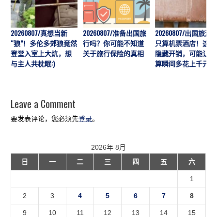
20260807/真想当新
20260807/准备出国旅
20260807/出国旅游
“狼”！多伦多郊狼竟然
行吗？你可能不知道
只算机票酒店！这7
登堂入室上大炕，想
关于旅行保险的真相
隐藏开销，可能让预
与主人共枕眠:)
算瞬间多花上千元
Leave a Comment
要发表评论，您必须先
登录
。
2026年 8月
日
一
二
三
四
五
六
1
2
3
4
5
6
7
8
9
10
11
12
13
14
15