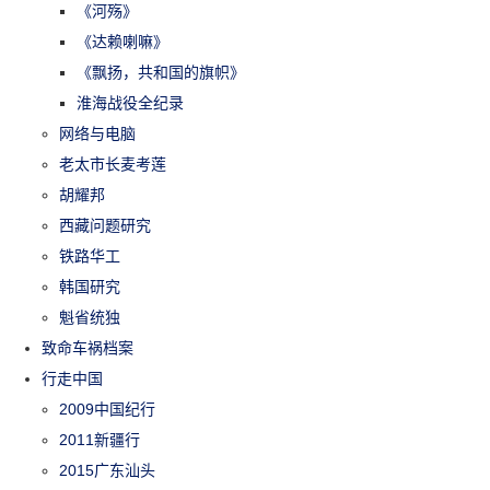
《河殇》
《达赖喇嘛》
《飘扬，共和国的旗帜》
淮海战役全纪录
网络与电脑
老太市长麦考莲
胡耀邦
西藏问题研究
铁路华工
韩国研究
魁省统独
致命车祸档案
行走中国
2009中国纪行
2011新疆行
2015广东汕头