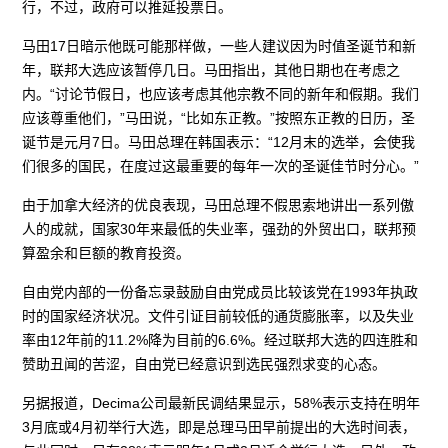
行，不过，政府可以推延投票日。
马田17日暗示他既可能那样做，一些人建议因为时值圣诞节和新
年，联邦大选应该暂停几日。马田指出，其他日期也在考虑之
内。“讨论节假日，也应该考虑其他宗教不同的新年和假期。我们
应该尊重他们，”马田说，“比如东正教。”按照东正教的日历，圣
诞节是元月7日。马田总理在韩国表示：“12月末的选举，会使我
们很多的国民，在度过这最重要的每年一次的圣诞佳节时分心。”
由于加拿大经济的优良表现，马田总理不假思索地讲出一系列傲
人的成就，国家30年来最低的失业率，强劲的外贸出口，联邦预
算盈余和巨额的教育投资。
自由党内部的一份备忘录鼓励自由党成员比较该党在1993年执政
时的国家经济状况。文件引证目前较低的通货膨胀率，以及失业
率由12年前的11.2%降为目前的6.6%。经过联邦大选的四连胜和
赞助丑闻的苦涩，自由党已经意识到选民强烈求变的心态。
另据报道，Decima公司最新民调结果显示，58%表示支持在明年
3月底或4月初举行大选，即是总理马田早前提出的大选时间表，