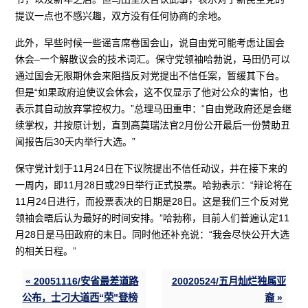
提议一点也不感兴趣，双方没有任何协商的余地。
此外，早些时候一些谣言席卷国会山，说自由党可能考虑让国会
休会–一个解散议会的技术词汇。保守党领袖哈勃说，马田仍可以
通过国会无限期休会来阻挡反对党提出不信任案，暂缓其下台。
但是“如果政府迫使议会休会，这不仅显示了他对公众的害怕，也
表示其自动放弃掌控权力。”总理马田重申：“自由党政府还是会继
续掌权，并按原计划，直到高莫瑞法官2月份公开最后一份赞助丑
闻报告后30天内举行大选。”
保守党计划于11月24日在下议院提出不信任动议，并在接下来的
一周内，即11月28日或29日举行正式投票。哈勃表示：“辩论将在
11月24日进行，而投票表决的日期是28日。这是我们三个反对党
领袖会晤后认为最好的时间安排。”哈勃称，目前人们普遍认定11
月28日是马田政府的末日。同时他还补充说：“我会尽快公开大选
的相关日程。”
« 20051116/安省最差道路
20020524/五月灿烂独属亚
公布，士刁大道西“荣”登榜
裔 »