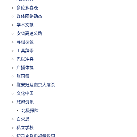
多伦多春晚
媒体网络动态
学术文献
安省高速公路
寻根探源
工具辞条
巴以冲突
广播体操
张国焘
慰安妇及南京大屠杀
文化中国
旅游资讯
北极探险
白求恩
私立学校
纪录片及电视解说词