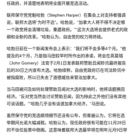
任政府，并清楚地表明将全面开展竞选活动。
联邦保守党党魁哈勃（Stephen Harper）在集会上对支持者强调
说，联邦大选将“为时不远”。哈勃说，“加拿大人将不得不决定哪
一个政党将会清理垃圾，重建政府。”“这次大选将会提供老式的政
纲和全新的改革。”哈勃认为，自由党的权力将终结。
哈勃日前在一个新闻发布会上表示：“我们将不会多等4个月。”他
提及的4个月，乃是指马田较早时所作出的承诺，将会在高莫瑞
（John Gomery）法官于2月1日发表联邦赞助丑闻聆讯最终报告
后的30日之内宣布大选。哈勃续称，自由党政府已在司法聆讯中
被指腐败，所以已失去了道德威信来管治加拿大。
当马田被问及如何处理赞助丑闻对大选的影响时，他将话题换回
经济。“反对党当然会讨论赞助丑闻，因为除此之外他们没有其他
可谈话题。”“哈勃几乎没有谈道加拿大经济，”马田说。
虽然保守党的竞选纲领细节还没有公布，但普遍认为，它将在选
举期间允诺大幅减税。哈勃认为，现任政府很有可能在11月28日
的不信任投票中倒阁。这意味着联邦大选最早将在明年元月9日举