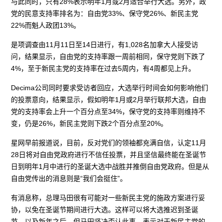
与此同时，只有28%表示明年1月或2月适合举行大选。另外，政
党的民意支持率排名为：自由党33%、保守党26%、新民主党
22%而魁人政团13%。
是项调查由11月11日至14日进行，有1,028名加拿大人接受访
问，结果显示，自由党的支持率跟一周前相同，保守党则下跌了
4%，至于新民主党的支持率在过去5周内，有4周都见上升。
Decima公司同时要求受访者回应，大选举行时间会如何影响他们
的投票意向，结果显示，假如明年1月或2月举行联邦大选，自由
党的支持率会上升一个百分点至34%，保守党的支持率则维持不
变，仍是26%，新民主党则下跌2个百分点至20%。
星网早前报道说，目前，反对党们的领袖都充满自信，认定11月
28日将对自由党政府进行不信任投票，并且坚信最终能在圣诞节
日到明年1月中进行的圣诞大选中战胜并推倒自由党政府。但是从
自由党传出的消息则是“我们会挺住”。
有消息称，总理马田很有可能对一些新民主党的施政方案进行妥
协，以免在圣诞节期间进行大选。这样可以将大选推迟到圣诞
节，以及新年之后。但马田坚决否认此事，表示对于新民主党的