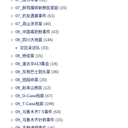
07_醉驾撞碎新移民家庭
(15)
07_钓友遇袭事件
(61)
07_高山涉贪案
(40)
08_中国毒奶粉事件
(43)
08_四川大地震
(146)
灾区采访队
(33)
08_杨佳案
(15)
08_渥太华413集会
(18)
08_灰狗巴士割头案
(36)
08_田园命案
(20)
08_赵本山移民
(12)
09_D-Case档案
(47)
09_T-Case档案
(199)
09_乌鲁木齐7·5事件
(63)
09_乌鲁木齐针刺事件
(15)
09_吉林通钢事件
(15)