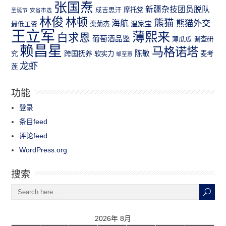
张国焘
新疆杂技团员脱队
成吉思汗
摩托党
圣诞节
安省市选
林俊
林顿
熊猫
熊猫外交
海航
温家宝
最低工资
栾菊杰
王立军
薄熙来
白求恩
葡萄酒品鉴
薄瓜瓜
调查研
赖昌星
马格诺塔
跨国抚养
陈敏
究
软实力
麦考
邹至蕙
龙虾
莲
功能
登录
条目feed
评论feed
WordPress.org
搜索
2026年 8月