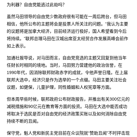
为利器？自由党能逃过此劫吗？
虽然马田领导的自由党少数政府很有可能在一周后跨台，但马田
相信，他所公布的主题将会是投票人所关注的问题。“我认为主要
的议题将是加拿大经济，目前经济运行极好，国人希望看到今后
将持续。”联邦总理马田在汉城出席亚太经贸合作发展高峰会前作
如上表示。
加通社报导说，对马田而言，自由党竞选的主题又回复到他当年
任财长时相同的境地。当时，马田努力营建他的政治信誉，在
1990年代，因消除联邦财政赤字的成就，令他声誉日隆。在上届
联邦大选中，经济只是作为选举的一个点缀。马田主要关注社会
议题，如健保，儿童护理，同性婚姻和人权宪章等方面。
但本周早些时候，联邦政府公布财政报告，并推出有关300亿元的
减税措施和90亿元在教育等方面的投资。马田在大选中能否成功
将取决于选民是否对自由党的经济政策买账以及如何消除自由党
持续不断的丑闻。
保守党，魁人党和新民主党目前在众议院就“赞助丑闻”不时抨击现