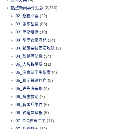
热点新闻事件汇总
(2,310)
02_赵巍命案
(22)
03_张东岳案
(83)
03_萨斯疫情
(19)
04_华裔女童溺毙
(24)
04_新疆杂技团员脱队
(6)
04_耿朝晖坠楼
(34)
05_人头税平反
(11)
05_渥京留学生惨案
(4)
05_蒋宇餐馆猝亡
(8)
05_许先海车祸
(4)
06_病童救助
(7)
06_蒋国兵事件
(6)
06_钟道昌车祸
(5)
07_CIC校园冲突
(17)
07_胡秀华案
(12)