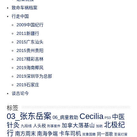
致命车祸档案
行走中国
2009中国纪行
2011新疆行
2015广东汕头
2015贵州贵阳
2017精彩吉林
2019海南椰风
2019深圳华为总部
2019石家庄
谈古论今
标签
03_张东岳案
Cecilia
中医
06_病童救助
PS3
北极纪
针灸
加拿大落基山
人头税
九段线
刑事案件
加航
行
南方周末
卡车司机
南海争端
同一首歌
双重国籍
圣诞灯屋