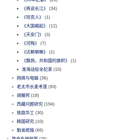
《再说长江》
(34)
《坦克人》
(1)
《大国崛起》
(12)
《天安门》
(3)
《河殇》
(7)
《达赖喇嘛》
(1)
《飘扬，共和国的旗帜》
(1)
淮海战役全纪录
(10)
网络与电脑
(36)
老太市长麦考莲
(93)
胡耀邦
(18)
西藏问题研究
(194)
铁路华工
(30)
韩国研究
(10)
魁省统独
(66)
致命车祸档案
(25)