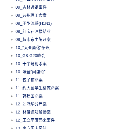
09_吉林通钢事件
09_弗州理工命案
09_甲型流感(H1N1)
09_红宝石酒楼结业
09_超市东主陈旺案
10_“太亚裔化”争议
10_G8-G20峰会
10_十字弩射杀案
10_法登“间谍论”
11_包子铺命案
11_约大留学生柳乾命案
11_韩建国命案
12_刘冠华分尸案
12_林俊遭肢解惨案
12_王立军薄熙来事件
13_南方周末风波