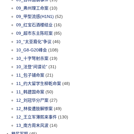
09_弗州理工命案
(10)
09_甲型流感(H1N1)
(52)
09_红宝石酒楼结业
(16)
09_超市东主陈旺案
(85)
10_“太亚裔化”争议
(46)
10_G8-G20峰会
(108)
10_十字弩射杀案
(19)
10_法登“间谍论”
(31)
11_包子铺命案
(21)
11_约大留学生柳乾命案
(48)
11_韩建国命案
(50)
12_刘冠华分尸案
(27)
12_林俊遭肢解惨案
(49)
12_王立军薄熙来事件
(130)
13_南方周末风波
(14)
移民写照
(45)