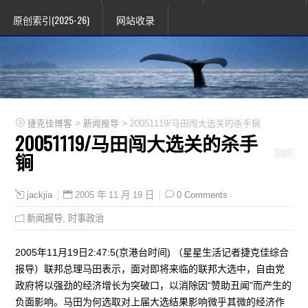
原创索引(2025-26)
网站收录
>
>
捷克佳博客
新闻报导
20051119/马田闯大选关的杀手锏
20051119/马田闯大选关的杀手
锏
2005 年 11 月 19 日
0 Comments
jackjia
新闻报导
,
时事政治
2005年11月19日2:47:5(京港台时间) （星星生活记者捷克佳综合
报导）联邦总理马田表示，面对即将来临的联邦大选中，自由党
政府将以强劲的经济增长为突破口，以消除因“赞助丑闻”而产生的
负面影响。马田为何选取对上届大选结果影响微乎其微的经济作