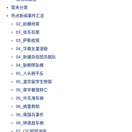
暂未分类
热点新闻事件汇总
02_赵巍命案
03_张东岳案
03_萨斯疫情
04_华裔女童溺毙
04_新疆杂技团员脱队
04_耿朝晖坠楼
05_人头税平反
05_渥京留学生惨案
05_蒋宇餐馆猝亡
05_许先海车祸
06_病童救助
06_蒋国兵事件
06_钟道昌车祸
07_CIC校园冲突