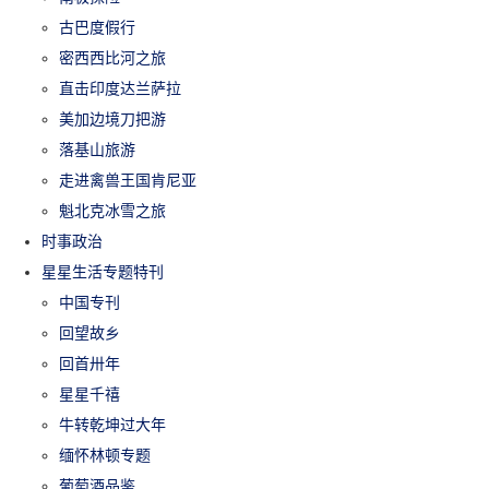
古巴度假行
密西西比河之旅
直击印度达兰萨拉
美加边境刀把游
落基山旅游
走进禽兽王国肯尼亚
魁北克冰雪之旅
时事政治
星星生活专题特刊
中国专刊
回望故乡
回首卅年
星星千禧
牛转乾坤过大年
缅怀林顿专题
葡萄酒品鉴