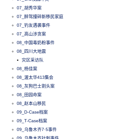
07_胡秀华案
07_醉驾撞碎新移民家庭
07_钓友遇袭事件
07_高山涉贪案
08_中国毒奶粉事件
08_四川大地震
灾区采访队
08_杨佳案
08_渥太华413集会
08_灰狗巴士割头案
08_田园命案
08_赵本山移民
09_D-Case档案
09_T-Case档案
09_乌鲁木齐7·5事件
09_乌鲁木齐针刺事件