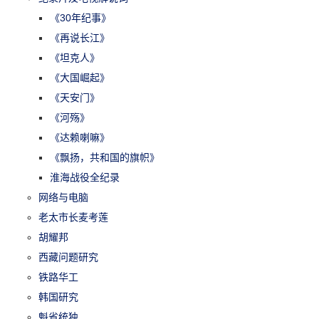
《30年纪事》
《再说长江》
《坦克人》
《大国崛起》
《天安门》
《河殇》
《达赖喇嘛》
《飘扬，共和国的旗帜》
淮海战役全纪录
网络与电脑
老太市长麦考莲
胡耀邦
西藏问题研究
铁路华工
韩国研究
魁省统独