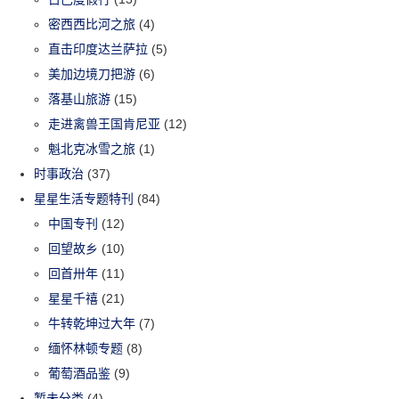
密西西比河之旅
(4)
直击印度达兰萨拉
(5)
美加边境刀把游
(6)
落基山旅游
(15)
走进禽兽王国肯尼亚
(12)
魁北克冰雪之旅
(1)
时事政治
(37)
星星生活专题特刊
(84)
中国专刊
(12)
回望故乡
(10)
回首卅年
(11)
星星千禧
(21)
牛转乾坤过大年
(7)
缅怀林顿专题
(8)
葡萄酒品鉴
(9)
暂未分类
(4)