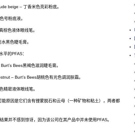
n in nude beige – 丁香米色亮彩粉底。
C NC5色号粉底液。
Marcelle真棕色液体眼线笔。
– MAC防水黑色睫毛膏。
水平的PFAS：
rown – Burt’s Bees黑褐色滋润睫毛膏。
 in chestnut – Burt’s Bees胡桃色有光色调润肤霜。
– Quo墨黑色精密液体眼线笔。
中被标记的可能原因是它们含有锂蒙脱石和云母（一种矿物和粘土），两者都
ace的测试结果并不感到惊讶，因为该公司在其产品中并未使用PFAS。