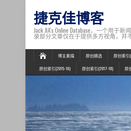
捷克佳博客
Jack JIA's Online Data
录部分文章仅在于提供多方视角，并不代表博主观
博主素描
原创摘选
原创索引(20
原创索引(2015-16)
原创索引(2017-18)
原创