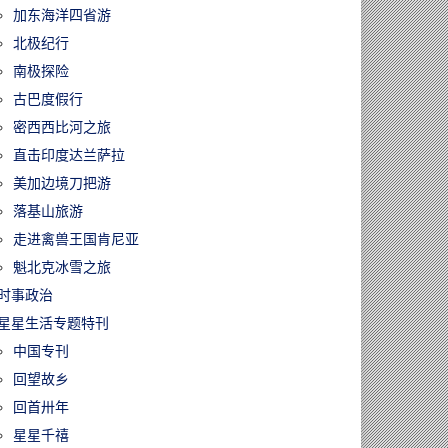
加东海洋四省游
北极纪行
南极探险
古巴度假行
密西西比河之旅
直击印度达兰萨拉
美加边境刀把游
落基山旅游
走进禽兽王国肯尼亚
魁北克冰雪之旅
时事政治
星星生活专题特刊
中国专刊
回望故乡
回首卅年
星星千禧