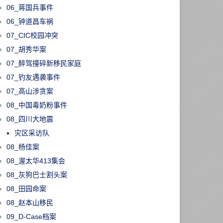
06_蒋国兵事件
06_钟道昌车祸
07_CIC校园冲突
07_胡秀华案
07_醉驾撞碎新移民家庭
07_钓友遇袭事件
07_高山涉贪案
08_中国毒奶粉事件
08_四川大地震
灾区采访队
08_杨佳案
08_渥太华413集会
08_灰狗巴士割头案
08_田园命案
08_赵本山移民
09_D-Case档案