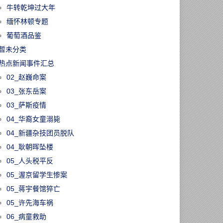
牛转乾坤过大年
缅怀林顿专题
葡萄酒品鉴
暂未分类
热点新闻事件汇总
02_赵巍命案
03_张东岳案
03_萨斯疫情
04_华裔女童溺毙
04_新疆杂技团员脱队
04_耿朝晖坠楼
05_人头税平反
05_渥京留学生惨案
05_蒋宇餐馆猝亡
05_许先海车祸
06_病童救助