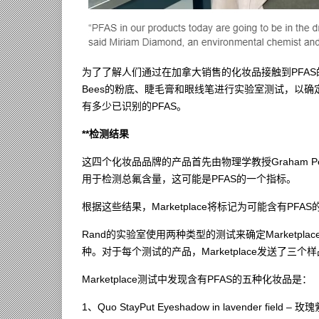
为了了解人们通过在加拿大销售的化妆品接触到PFAS的程度，Ma
Bees的粉底、睫毛膏和眼线笔进行实验室测试，以确
有多少已识别的PFAS。
**检测结果
这四个化妆品品牌的产品首先由物理学教授Graham Pe
用于检测总氟含量，这可能是PFAS的一个指标。
根据这些结果，Marketplace将标记为可能含有PF
Rand的实验室使用两种类型的测试来确定Marketpl
种。对于每个测试的产品，Marketplace发送了三个
Marketplace测试中发现含有PFAS的五种化妆品是：
1、Quo StayPut Eyeshadow in lavender field 