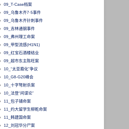
09_T-Case档案
09_乌鲁木齐7·5事件
09_乌鲁木齐针刺事件
09_吉林通钢事件
09_弗州理工命案
09_甲型流感(H1N1)
09_红宝石酒楼结业
09_超市东主陈旺案
10_“太亚裔化”争议
10_G8-G20峰会
10_十字弩射杀案
10_法登“间谍论”
11_包子铺命案
11_约大留学生柳乾命案
11_韩建国命案
12_刘冠华分尸案