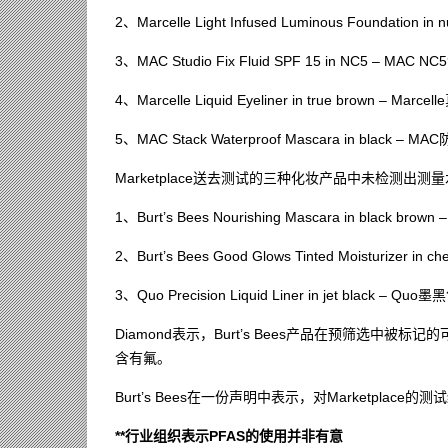
2、Marcelle Light Infused Luminous Foundatio
3、MAC Studio Fix Fluid SPF 15 in NC5 – MA
4、Marcelle Liquid Eyeliner in true brown – 
5、MAC Stack Waterproof Mascara in black 
Marketplace送去测试的三种化妆产品中未检测出测量
1、Burt’s Bees Nourishing Mascara in black b
2、Burt’s Bees Good Glows Tinted Moisturizer
3、Quo Precision Liquid Liner in jet black 
Diamond表示，Burt’s Bees产品在预筛选
含有氟。
Burt’s Bees在一份声明中表示，对Marketpl
**行业组织表示PFAS的使用并非有意