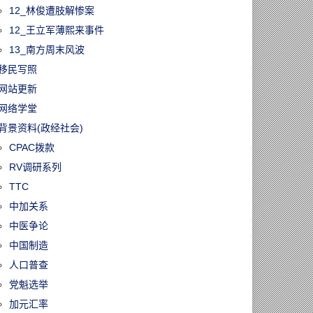
12_林俊遭肢解惨案
12_王立军薄熙来事件
13_南方周末风波
移民写照
网站更新
网络学堂
背景资料(政经社会)
CPAC拨款
RV调研系列
TTC
中加关系
中医争论
中国制造
人口普查
党魁选举
加元汇率