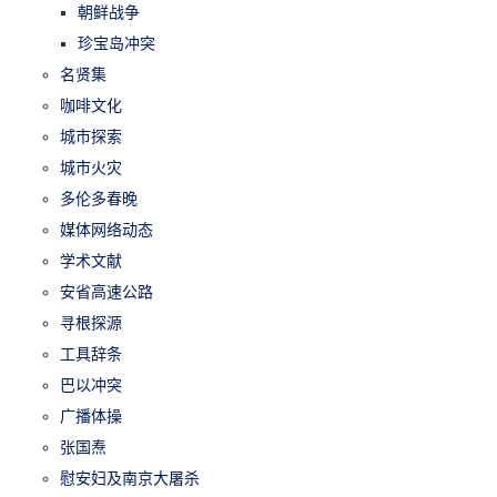
朝鲜战争
珍宝岛冲突
名贤集
咖啡文化
城市探索
城市火灾
多伦多春晚
媒体网络动态
学术文献
安省高速公路
寻根探源
工具辞条
巴以冲突
广播体操
张国焘
慰安妇及南京大屠杀