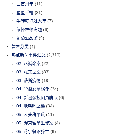
回首卅年
(11)
星星千禧
(21)
牛转乾坤过大年
(7)
缅怀林顿专题
(8)
葡萄酒品鉴
(9)
暂未分类
(4)
热点新闻事件汇总
(2,310)
02_赵巍命案
(22)
03_张东岳案
(83)
03_萨斯疫情
(19)
04_华裔女童溺毙
(24)
04_新疆杂技团员脱队
(6)
04_耿朝晖坠楼
(34)
05_人头税平反
(11)
05_渥京留学生惨案
(4)
05_蒋宇餐馆猝亡
(8)