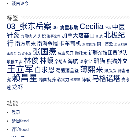
谈古论今
标签
03_张东岳案
Cecilia
中医
06_病童救助
PS3
北极纪
针灸
加拿大落基山
人头税
九段线
刑事案件
加航
行
南方周末
卡车司机
南海争端
同一首歌
双重国籍
圣诞灯屋
张国焘
新疆杂技团员脱队
成吉思汗
摩托党
圣诞节
安省市选
林俊
林顿
熊猫
熊猫外交
海航
温家宝
最低工资
栾菊杰
王立军
薄熙来
白求恩
葡萄酒品鉴
薄瓜瓜
调查研
赖昌星
马格诺塔
跨国抚养
陈敏
究
软实力
麦考
邹至蕙
龙虾
莲
功能
登录
条目feed
评论feed