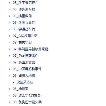
05_蒋宇餐馆猝亡
05_许先海车祸
06_病童救助
06_蒋国兵事件
06_钟道昌车祸
07_CIC校园冲突
07_胡秀华案
07_醉驾撞碎新移民家庭
07_钓友遇袭事件
07_高山涉贪案
08_中国毒奶粉事件
08_四川大地震
灾区采访队
08_杨佳案
08_渥太华413集会
08_灰狗巴士割头案