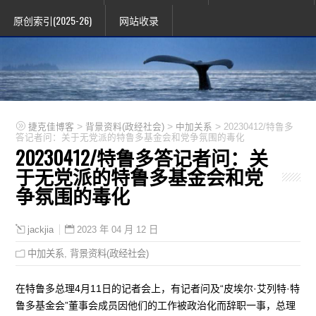
原创索引(2025-26)
网站收录
>
>
>
捷克佳博客
背景资料(政经社会)
中加关系
20230412/特鲁多
答记者问：关于无党派的特鲁多基金会和党争氛围的毒化
20230412/特鲁多答记者问：关
于无党派的特鲁多基金会和党
争氛围的毒化
2023 年 04 月 12 日
jackjia
中加关系
,
背景资料(政经社会)
在特鲁多总理4月11日的记者会上，有记者问及“皮埃尔·艾列特·特
鲁多基金会”董事会成员因他们的工作被政治化而辞职一事，总理