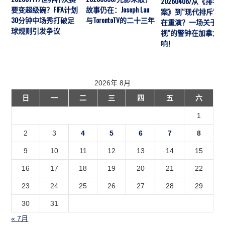
20260408/从《排华
要变超级碗？FIFA计划
故事仍在：Joseph Lau
案》到“现代排斥”历
30分钟中场秀打破足
与TorontoTV的二十三年
在重演？一场关于“
球规则引发争议
视”的警钟在加拿大
响！
2026年 8月
日
一
二
三
四
五
六
1
2
3
4
5
6
7
8
9
10
11
12
13
14
15
16
17
18
19
20
21
22
23
24
25
26
27
28
29
30
31
« 7月