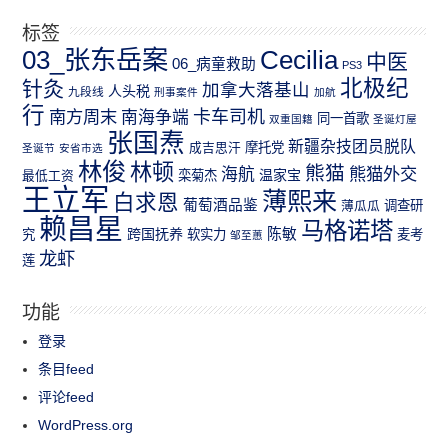
标签
03_张东岳案
Cecilia
中医
06_病童救助
PS3
北极纪
针灸
加拿大落基山
人头税
九段线
刑事案件
加航
行
南方周末
卡车司机
南海争端
同一首歌
双重国籍
圣诞灯屋
张国焘
新疆杂技团员脱队
成吉思汗
摩托党
圣诞节
安省市选
林俊
林顿
熊猫
熊猫外交
海航
温家宝
最低工资
栾菊杰
王立军
薄熙来
白求恩
葡萄酒品鉴
薄瓜瓜
调查研
赖昌星
马格诺塔
跨国抚养
陈敏
究
软实力
麦考
邹至蕙
龙虾
莲
功能
登录
条目feed
评论feed
WordPress.org