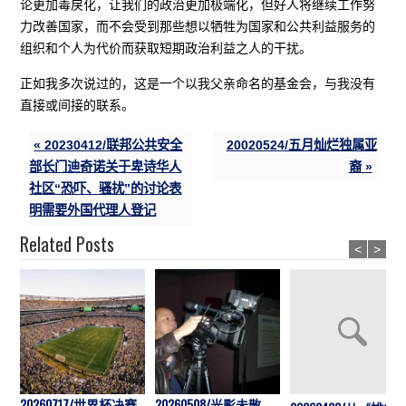
论更加毒戾化，让我们的政治更加极端化，但好人将继续工作努
力改善国家，而不会受到那些想以牺牲为国家和公共利益服务的
组织和个人为代价而获取短期政治利益之人的干扰。
正如我多次说过的，这是一个以我父亲命名的基金会，与我没有
直接或间接的联系。
« 20230412/联邦公共安全
20020524/五月灿烂独属亚
部长门迪奇诺关于卑诗华人
裔 »
社区“恐吓、骚扰”的讨论表
明需要外国代理人登记
Related Posts
<
>
20260717/世界杯决赛
20260508/光影未散，