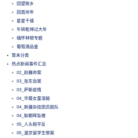
回望故乡
回首卅年
星星千禧
牛转乾坤过大年
缅怀林顿专题
葡萄酒品鉴
暂未分类
热点新闻事件汇总
02_赵巍命案
03_张东岳案
03_萨斯疫情
04_华裔女童溺毙
04_新疆杂技团员脱队
04_耿朝晖坠楼
05_人头税平反
05_渥京留学生惨案