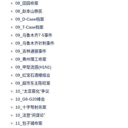
08_田园命案
08_赵本山移民
09_D-Case档案
09_T-Case档案
09_乌鲁木齐7·5事件
09_乌鲁木齐针刺事件
09_吉林通钢事件
09_弗州理工命案
09_甲型流感(H1N1)
09_红宝石酒楼结业
09_超市东主陈旺案
10_“太亚裔化”争议
10_G8-G20峰会
10_十字弩射杀案
10_法登“间谍论”
11_包子铺命案