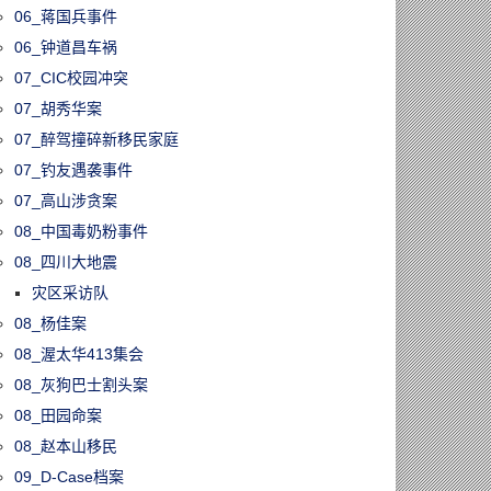
06_蒋国兵事件
06_钟道昌车祸
07_CIC校园冲突
07_胡秀华案
07_醉驾撞碎新移民家庭
07_钓友遇袭事件
07_高山涉贪案
08_中国毒奶粉事件
08_四川大地震
灾区采访队
08_杨佳案
08_渥太华413集会
08_灰狗巴士割头案
08_田园命案
08_赵本山移民
09_D-Case档案