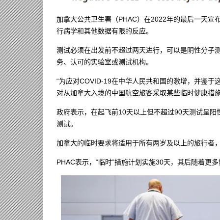
加拿大公共卫生署（PHAC）在2022年的最后一天
行病学和其他数据有限的反应。
测试必须在出发前不超过两天进行，可以是阴性分子测
务、认可的实验室或测试机构。
“为应对COVID-19在中华人民共和国的激增，并
对从加拿大入境的中国航空旅客采取某些临时健康措施，
政府表示，在起飞前10天以上但不超过90天测试呈
测试。
加拿大的临时要求将适用于所有两岁及以上的旅行者
PHAC表示，“临时”措施计划实施30天，其后随着