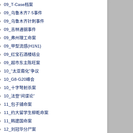
09_T-Case档案
09_乌鲁木齐7·5事件
09_乌鲁木齐针刺事件
09_吉林通钢事件
09_弗州理工命案
09_甲型流感(H1N1)
09_红宝石酒楼结业
09_超市东主陈旺案
10_“太亚裔化”争议
10_G8-G20峰会
10_十字弩射杀案
10_法登“间谍论”
11_包子铺命案
11_约大留学生柳乾命案
11_韩建国命案
12_刘冠华分尸案