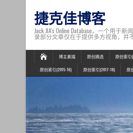
捷克佳博客
Jack JIA's Online Data
录部分文章仅在于提供多方视角，并不代表博主观
博主素描
原创摘选
原创索引(20
原创索引(2015-16)
原创索引(2017-18)
原创