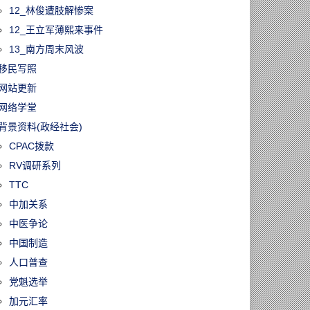
12_林俊遭肢解惨案
12_王立军薄熙来事件
13_南方周末风波
移民写照
网站更新
网络学堂
背景资料(政经社会)
CPAC拨款
RV调研系列
TTC
中加关系
中医争论
中国制造
人口普查
党魁选举
加元汇率