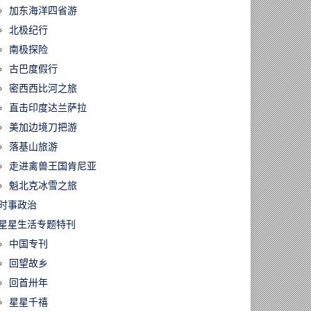
加东海洋四省游
北极纪行
南极探险
古巴度假行
密西西比河之旅
直击印度达兰萨拉
美加边境刀把游
落基山旅游
走进禽兽王国肯尼亚
魁北克冰雪之旅
时事政治
星星生活专题特刊
中国专刊
回望故乡
回首卅年
星星千禧