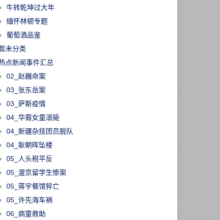
牛转乾坤过大年
缅怀林顿专题
葡萄酒品鉴
暂未分类
热点新闻事件汇总
02_赵巍命案
03_张东岳案
03_萨斯疫情
04_华裔女童溺毙
04_新疆杂技团员脱队
04_耿朝晖坠楼
05_人头税平反
05_渥京留学生惨案
05_蒋宇餐馆猝亡
05_许先海车祸
06_病童救助