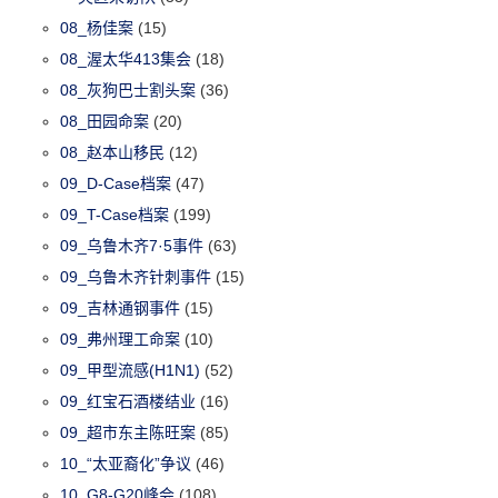
08_杨佳案
(15)
08_渥太华413集会
(18)
08_灰狗巴士割头案
(36)
08_田园命案
(20)
08_赵本山移民
(12)
09_D-Case档案
(47)
09_T-Case档案
(199)
09_乌鲁木齐7·5事件
(63)
09_乌鲁木齐针刺事件
(15)
09_吉林通钢事件
(15)
09_弗州理工命案
(10)
09_甲型流感(H1N1)
(52)
09_红宝石酒楼结业
(16)
09_超市东主陈旺案
(85)
10_“太亚裔化”争议
(46)
10_G8-G20峰会
(108)