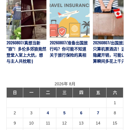
20260807/真想当新
20260807/准备出国旅
20260807/出国旅游
“狼”！多伦多郊狼竟然
行吗？你可能不知道
只算机票酒店！这7
登堂入室上大炕，想
关于旅行保险的真相
隐藏开销，可能让预
与主人共枕眠:)
算瞬间多花上千元
2026年 8月
日
一
二
三
四
五
六
1
2
3
4
5
6
7
8
9
10
11
12
13
14
15