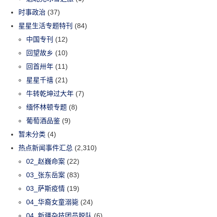
时事政治
(37)
星星生活专题特刊
(84)
中国专刊
(12)
回望故乡
(10)
回首卅年
(11)
星星千禧
(21)
牛转乾坤过大年
(7)
缅怀林顿专题
(8)
葡萄酒品鉴
(9)
暂未分类
(4)
热点新闻事件汇总
(2,310)
02_赵巍命案
(22)
03_张东岳案
(83)
03_萨斯疫情
(19)
04_华裔女童溺毙
(24)
04_新疆杂技团员脱队
(6)