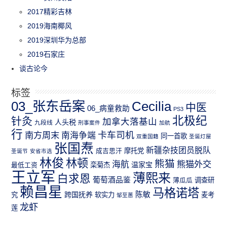
2017精彩吉林
2019海南椰风
2019深圳华为总部
2019石家庄
谈古论今
标签
03_张东岳案
Cecilia
中医
06_病童救助
PS3
北极纪
针灸
加拿大落基山
人头税
九段线
刑事案件
加航
行
南方周末
卡车司机
南海争端
同一首歌
双重国籍
圣诞灯屋
张国焘
新疆杂技团员脱队
成吉思汗
摩托党
圣诞节
安省市选
林俊
林顿
熊猫
熊猫外交
海航
温家宝
最低工资
栾菊杰
王立军
薄熙来
白求恩
葡萄酒品鉴
薄瓜瓜
调查研
赖昌星
马格诺塔
跨国抚养
陈敏
究
软实力
麦考
邹至蕙
龙虾
莲