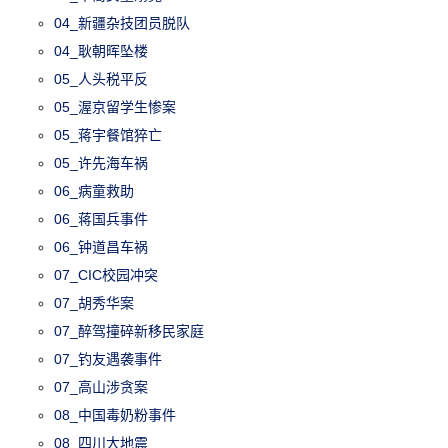
04_新疆杂技团员脱队
04_耿朝晖坠楼
05_人头税平反
05_渥京留学生惨案
05_蒋宇餐馆猝亡
05_许先海车祸
06_病童救助
06_蒋国兵事件
06_钟道昌车祸
07_CIC校园冲突
07_胡秀华案
07_醉驾撞碎新移民家庭
07_钓友遇袭事件
07_高山涉贪案
08_中国毒奶粉事件
08_四川大地震