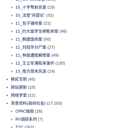
10_十字弩射杀案
(19)
10_法登“间谍论”
(31)
11_包子铺命案
(21)
11_约大留学生柳乾命案
(48)
11_韩建国命案
(50)
12_刘冠华分尸案
(27)
12_林俊遭肢解惨案
(49)
12_王立军薄熙来事件
(130)
13_南方周末风波
(14)
移民写照
(45)
网站更新
(10)
网络学堂
(21)
背景资料(政经社会)
(17,163)
CPAC拨款
(26)
RV调研系列
(7)
TTC
(262)