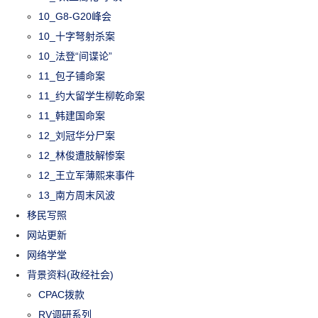
10_G8-G20峰会
10_十字弩射杀案
10_法登“间谍论”
11_包子铺命案
11_约大留学生柳乾命案
11_韩建国命案
12_刘冠华分尸案
12_林俊遭肢解惨案
12_王立军薄熙来事件
13_南方周末风波
移民写照
网站更新
网络学堂
背景资料(政经社会)
CPAC拨款
RV调研系列