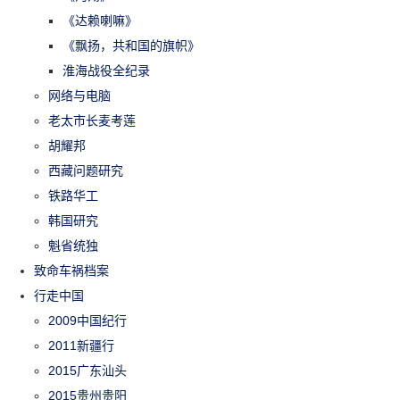
《达赖喇嘛》
《飘扬，共和国的旗帜》
淮海战役全纪录
网络与电脑
老太市长麦考莲
胡耀邦
西藏问题研究
铁路华工
韩国研究
魁省统独
致命车祸档案
行走中国
2009中国纪行
2011新疆行
2015广东汕头
2015贵州贵阳