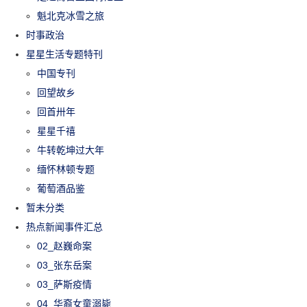
魁北克冰雪之旅
时事政治
星星生活专题特刊
中国专刊
回望故乡
回首卅年
星星千禧
牛转乾坤过大年
缅怀林顿专题
葡萄酒品鉴
暂未分类
热点新闻事件汇总
02_赵巍命案
03_张东岳案
03_萨斯疫情
04_华裔女童溺毙