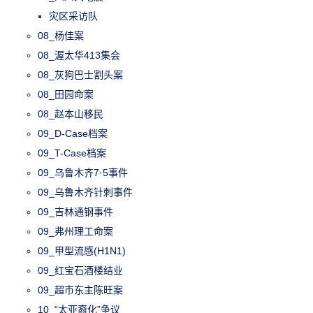
灾区采访队
08_杨佳案
08_渥太华413集会
08_灰狗巴士割头案
08_田园命案
08_赵本山移民
09_D-Case档案
09_T-Case档案
09_乌鲁木齐7·5事件
09_乌鲁木齐针刺事件
09_吉林通钢事件
09_弗州理工命案
09_甲型流感(H1N1)
09_红宝石酒楼结业
09_超市东主陈旺案
10_“太亚裔化”争议