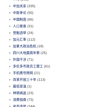
中加关系
(335)
中医争论
(50)
中国制造
(66)
人口普查
(31)
党魁选举
(24)
加元汇率
(112)
加拿大政治危机
(18)
四川大地震周年祭
(25)
外国干涉
(71)
多伦多市政员工罢工
(61)
手机携号跨网
(21)
改革开放三十年
(113)
最低室温
(1)
林顿病逝
(23)
消费指南
(73)
省市选举
(244)