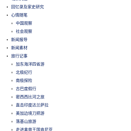
回忆录及家史研究
心情随笔
中国观察
社会观察
新闻报导
新闻素材
旅行记事
加东海洋四省游
北极纪行
南极探险
古巴度假行
密西西比河之旅
直击印度达兰萨拉
美加边境刀把游
落基山旅游
走进禽兽王国肯尼亚