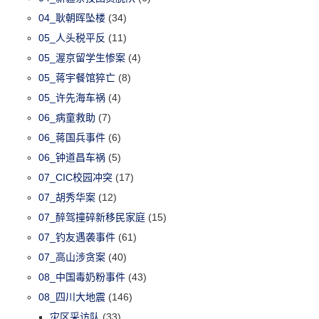
04_耿朝晖坠楼
(34)
05_人头税平反
(11)
05_渥京留学生惨案
(4)
05_蒋宇餐馆猝亡
(8)
05_许先海车祸
(4)
06_病童救助
(7)
06_蒋国兵事件
(6)
06_钟道昌车祸
(5)
07_CIC校园冲突
(17)
07_胡秀华案
(12)
07_醉驾撞碎新移民家庭
(15)
07_钓友遇袭事件
(61)
07_高山涉贪案
(40)
08_中国毒奶粉事件
(43)
08_四川大地震
(146)
灾区采访队
(33)