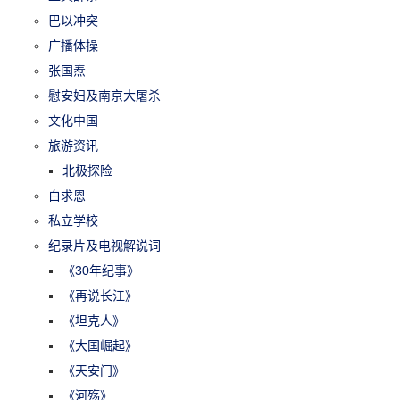
巴以冲突
广播体操
张国焘
慰安妇及南京大屠杀
文化中国
旅游资讯
北极探险
白求恩
私立学校
纪录片及电视解说词
《30年纪事》
《再说长江》
《坦克人》
《大国崛起》
《天安门》
《河殇》