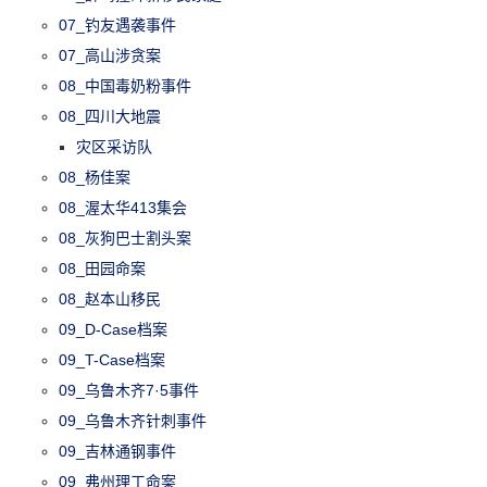
07_钓友遇袭事件
07_高山涉贪案
08_中国毒奶粉事件
08_四川大地震
灾区采访队
08_杨佳案
08_渥太华413集会
08_灰狗巴士割头案
08_田园命案
08_赵本山移民
09_D-Case档案
09_T-Case档案
09_乌鲁木齐7·5事件
09_乌鲁木齐针刺事件
09_吉林通钢事件
09_弗州理工命案