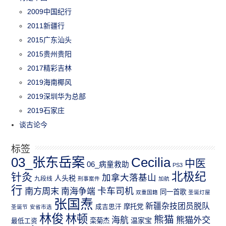
2009中国纪行
2011新疆行
2015广东汕头
2015贵州贵阳
2017精彩吉林
2019海南椰风
2019深圳华为总部
2019石家庄
谈古论今
标签
03_张东岳案
Cecilia
中医
06_病童救助
PS3
北极纪
针灸
加拿大落基山
人头税
九段线
刑事案件
加航
行
南方周末
卡车司机
南海争端
同一首歌
双重国籍
圣诞灯屋
张国焘
新疆杂技团员脱队
成吉思汗
摩托党
圣诞节
安省市选
林俊
林顿
熊猫
熊猫外交
海航
温家宝
最低工资
栾菊杰