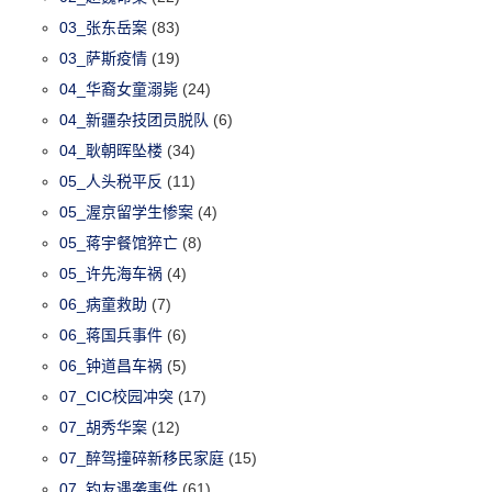
03_张东岳案
(83)
03_萨斯疫情
(19)
04_华裔女童溺毙
(24)
04_新疆杂技团员脱队
(6)
04_耿朝晖坠楼
(34)
05_人头税平反
(11)
05_渥京留学生惨案
(4)
05_蒋宇餐馆猝亡
(8)
05_许先海车祸
(4)
06_病童救助
(7)
06_蒋国兵事件
(6)
06_钟道昌车祸
(5)
07_CIC校园冲突
(17)
07_胡秀华案
(12)
07_醉驾撞碎新移民家庭
(15)
07_钓友遇袭事件
(61)