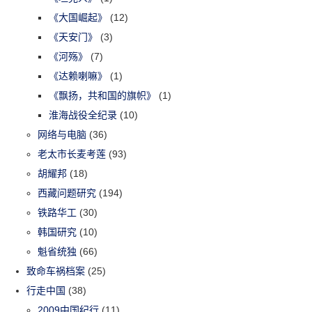
《大国崛起》
(12)
《天安门》
(3)
《河殇》
(7)
《达赖喇嘛》
(1)
《飘扬，共和国的旗帜》
(1)
淮海战役全纪录
(10)
网络与电脑
(36)
老太市长麦考莲
(93)
胡耀邦
(18)
西藏问题研究
(194)
铁路华工
(30)
韩国研究
(10)
魁省统独
(66)
致命车祸档案
(25)
行走中国
(38)
2009中国纪行
(11)