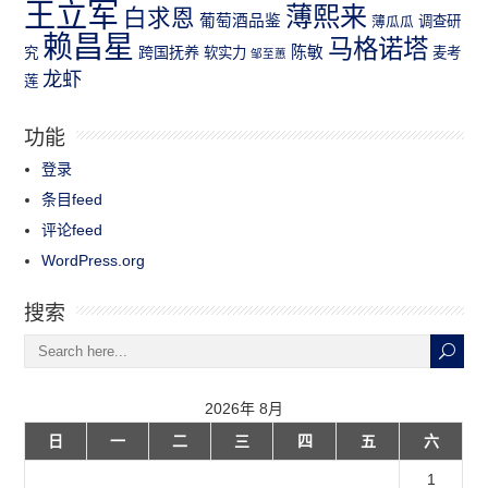
王立军
薄熙来
白求恩
葡萄酒品鉴
薄瓜瓜
调查研
赖昌星
马格诺塔
跨国抚养
陈敏
究
软实力
麦考
邹至蕙
龙虾
莲
功能
登录
条目feed
评论feed
WordPress.org
搜索
2026年 8月
日
一
二
三
四
五
六
1