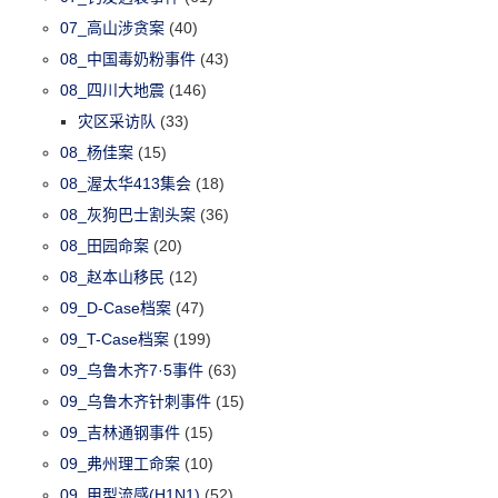
07_高山涉贪案
(40)
08_中国毒奶粉事件
(43)
08_四川大地震
(146)
灾区采访队
(33)
08_杨佳案
(15)
08_渥太华413集会
(18)
08_灰狗巴士割头案
(36)
08_田园命案
(20)
08_赵本山移民
(12)
09_D-Case档案
(47)
09_T-Case档案
(199)
09_乌鲁木齐7·5事件
(63)
09_乌鲁木齐针刺事件
(15)
09_吉林通钢事件
(15)
09_弗州理工命案
(10)
09_甲型流感(H1N1)
(52)