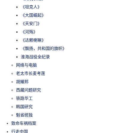
《坦克人》
《大国崛起》
《天安门》
《河殇》
《达赖喇嘛》
《飘扬，共和国的旗帜》
淮海战役全纪录
网络与电脑
老太市长麦考莲
胡耀邦
西藏问题研究
铁路华工
韩国研究
魁省统独
致命车祸档案
行走中国