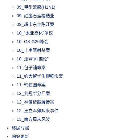
09_甲型流感(H1N1)
09_红宝石酒楼结业
09_超市东主陈旺案
10_“太亚裔化”争议
10_G8-G20峰会
10_十字弩射杀案
10_法登“间谍论”
11_包子铺命案
11_约大留学生柳乾命案
11_韩建国命案
12_刘冠华分尸案
12_林俊遭肢解惨案
12_王立军薄熙来事件
13_南方周末风波
移民写照
网站更新