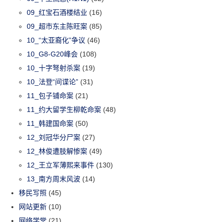
09_红宝石酒楼结业
(16)
09_超市东主陈旺案
(85)
10_“太亚裔化”争议
(46)
10_G8-G20峰会
(108)
10_十字弩射杀案
(19)
10_法登“间谍论”
(31)
11_包子铺命案
(21)
11_约大留学生柳乾命案
(48)
11_韩建国命案
(50)
12_刘冠华分尸案
(27)
12_林俊遭肢解惨案
(49)
12_王立军薄熙来事件
(130)
13_南方周末风波
(14)
移民写照
(45)
网站更新
(10)
网络学堂
(21)