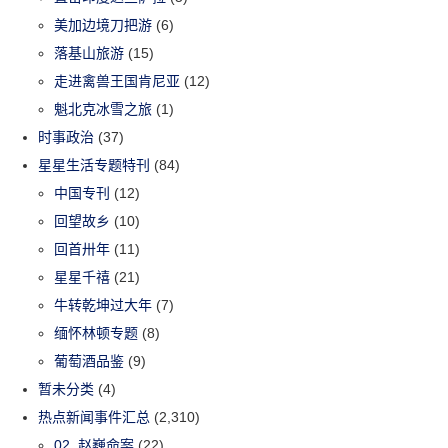
美加边境刀把游
(6)
落基山旅游
(15)
走进禽兽王国肯尼亚
(12)
魁北克冰雪之旅
(1)
时事政治
(37)
星星生活专题特刊
(84)
中国专刊
(12)
回望故乡
(10)
回首卅年
(11)
星星千禧
(21)
牛转乾坤过大年
(7)
缅怀林顿专题
(8)
葡萄酒品鉴
(9)
暂未分类
(4)
热点新闻事件汇总
(2,310)
02_赵巍命案
(22)