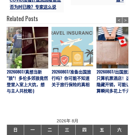
否为时已晚？专家这么说
Related Posts
<
>
20260807/真想当新
20260807/准备出国旅
20260807/出国旅游
“狼”！多伦多郊狼竟然
行吗？你可能不知道
只算机票酒店！这7
登堂入室上大炕，想
关于旅行保险的真相
隐藏开销，可能让预
与主人共枕眠:)
算瞬间多花上千元
2026年 8月
日
一
二
三
四
五
六