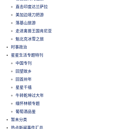
直击印度达兰萨拉
美加边境刀把游
落基山旅游
走进禽兽王国肯尼亚
魁北克冰雪之旅
时事政治
星星生活专题特刊
中国专刊
回望故乡
回首卅年
星星千禧
牛转乾坤过大年
缅怀林顿专题
葡萄酒品鉴
暂未分类
热点新闻事件汇总