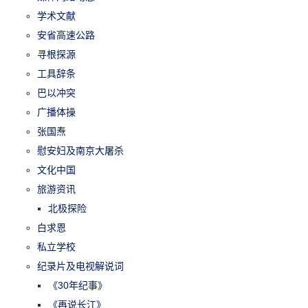
学术文献
安省高速公路
寻根探源
工具辞条
巴以冲突
广播体操
张国焘
慰安妇及南京大屠杀
文化中国
旅游资讯
北极探险
白求恩
私立学校
纪录片及电视解说词
《30年纪事》
《再说长江》