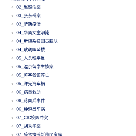
02_赵巍命案
03_张东岳案
03_萨斯疫情
04_华裔女童溺毙
04_新疆杂技团员脱队
04_耿朝晖坠楼
05_人头税平反
05_渥京留学生惨案
05_蒋宇餐馆猝亡
05_许先海车祸
06_病童救助
06_蒋国兵事件
06_钟道昌车祸
07_CIC校园冲突
07_胡秀华案
07_醉驾撞碎新移民家庭