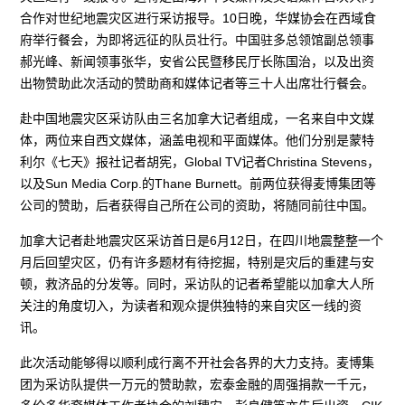
合作对世纪地震灾区进行采访报导。10日晚，华媒协会在西域食
府举行餐会，为即将远征的队员壮行。中国驻多总领馆副总领事
郝光峰、新闻领事张华，安省公民暨移民厅长陈国治，以及出资
出物赞助此次活动的赞助商和媒体记者等三十人出席壮行餐会。
赴中国地震灾区采访队由三名加拿大记者组成，一名来自中文媒
体，两位来自西文媒体，涵盖电视和平面媒体。他们分别是蒙特
利尔《七天》报社记者胡宪，Global TV记者Christina Stevens，
以及Sun Media Corp.的Thane Burnett。前两位获得麦博集团等
公司的赞助，后者获得自己所在公司的资助，将随同前往中国。
加拿大记者赴地震灾区采访首日是6月12日，在四川地震整整一个
月后回望灾区，仍有许多题材有待挖掘，特别是灾后的重建与安
顿，救济品的分发等。同时，采访队的记者希望能以加拿大人所
关注的角度切入，为读者和观众提供独特的来自灾区一线的资
讯。
此次活动能够得以顺利成行离不开社会各界的大力支持。麦博集
团为采访队提供一万元的赞助款，宏泰金融的周强捐款一千元，