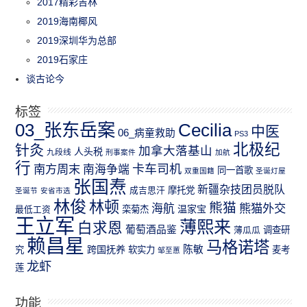
2017精彩吉林
2019海南椰风
2019深圳华为总部
2019石家庄
谈古论今
标签
03_张东岳案
Cecilia
中医
06_病童救助
PS3
北极纪
针灸
加拿大落基山
人头税
九段线
刑事案件
加航
行
南方周末
卡车司机
南海争端
同一首歌
双重国籍
圣诞灯屋
张国焘
新疆杂技团员脱队
成吉思汗
摩托党
圣诞节
安省市选
林俊
林顿
熊猫
熊猫外交
海航
温家宝
最低工资
栾菊杰
王立军
薄熙来
白求恩
葡萄酒品鉴
薄瓜瓜
调查研
赖昌星
马格诺塔
跨国抚养
陈敏
究
软实力
麦考
邹至蕙
龙虾
莲
功能