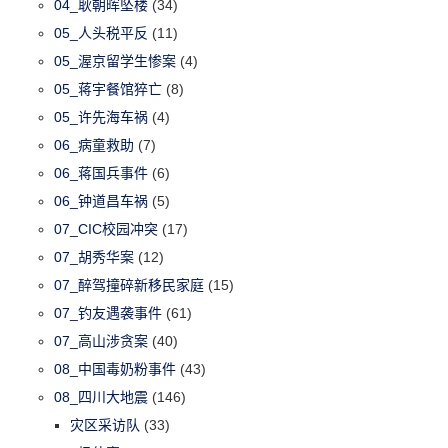
04_耿朝晖坠楼
(34)
05_人头税平反
(11)
05_渥京留学生惨案
(4)
05_蒋宇餐馆猝亡
(8)
05_许先海车祸
(4)
06_病童救助
(7)
06_蒋国兵事件
(6)
06_钟道昌车祸
(5)
07_CIC校园冲突
(17)
07_胡秀华案
(12)
07_醉驾撞碎新移民家庭
(15)
07_钓友遇袭事件
(61)
07_高山涉贪案
(40)
08_中国毒奶粉事件
(43)
08_四川大地震
(146)
灾区采访队
(33)