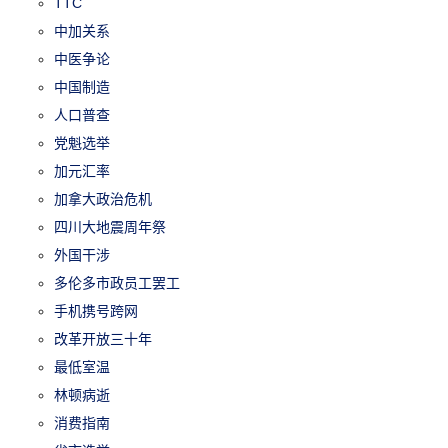
TTC
中加关系
中医争论
中国制造
人口普查
党魁选举
加元汇率
加拿大政治危机
四川大地震周年祭
外国干涉
多伦多市政员工罢工
手机携号跨网
改革开放三十年
最低室温
林顿病逝
消费指南