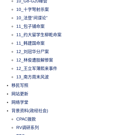
10_G8-G20峰会
10_十字弩射杀案
10_法登“间谍论”
11_包子铺命案
11_约大留学生柳乾命案
11_韩建国命案
12_刘冠华分尸案
12_林俊遭肢解惨案
12_王立军薄熙来事件
13_南方周末风波
移民写照
网站更新
网络学堂
背景资料(政经社会)
CPAC拨款
RV调研系列