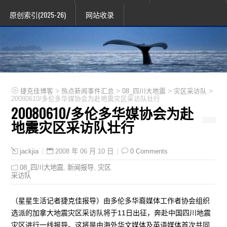
原创索引(2025-26)
网站收录
>
>
>
>
捷克佳博客
热点新闻事件汇总
08_四川大地震
灾区采访队
20080610/多伦多华媒协会为赴地震灾区采访队壮行
20080610/多伦多华媒协会为赴
地震灾区采访队壮行
2008 年 06 月 10 日
0 Comments
jackjia
08_四川大地震
,
新闻报导
,
灾区
采访队
（星星生活记者捷克佳报导）由多伦多华裔媒体工作者协会组织
选派的加拿大地震灾区采访队将于11日出征，奔赴中国四川地震
灾区进行一线报导。这将是由海外华文媒体及英语媒体首次共同