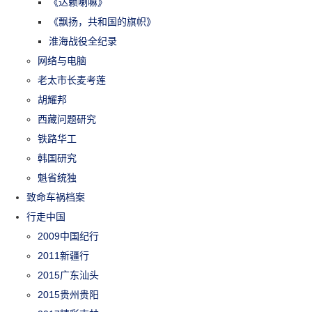
《达赖喇嘛》
《飘扬，共和国的旗帜》
淮海战役全纪录
网络与电脑
老太市长麦考莲
胡耀邦
西藏问题研究
铁路华工
韩国研究
魁省统独
致命车祸档案
行走中国
2009中国纪行
2011新疆行
2015广东汕头
2015贵州贵阳