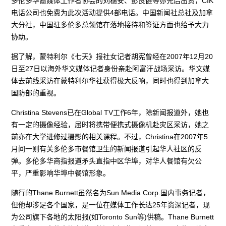
多伦多华裔媒体工作者协会的刘穗安、彭良健等亦先后出资，CIK
电话公司也免费为此次活动提供4部电话。中国新闻社总社及加拿
大分社，中国驻多伦多总领馆在落地接待和签证方面也给予大力
协助。
据了解，蒙特利尔《七天》报社女记者胡宪曾经在2007年12月20
日至27日以海外华文媒体记者身份亲赴阿富汗战场采访。华文媒
体去前线采访在蒙特利尔华社获得极大反响，同时也得到加拿大
国防部的重视。
Christina Stevens已在Global TV工作6年，除新闻报道外，她也
有一定的摄像经验，届时将携带便携式摄像机赴灾区采访，她之
前亦在大学进修过摄影的相关课程。不过，Christina在2007年5
月间一则有关多伦多市餐馆卫生的新闻报道引起华人社区的反
弹。多伦多华商指报道矛头直指中区华埠，对华人餐馆有欠公
平，严重影响华埠中餐馆形象。
随行的Thane Burnett虽然名为Sun Media Corp.国内事务记者，
但他却涉足各个国家，是一位在媒体工作长达25年资深记者，现
为公司旗下各地的太阳报(如Toronto Sun等)供稿。Thane Burnett