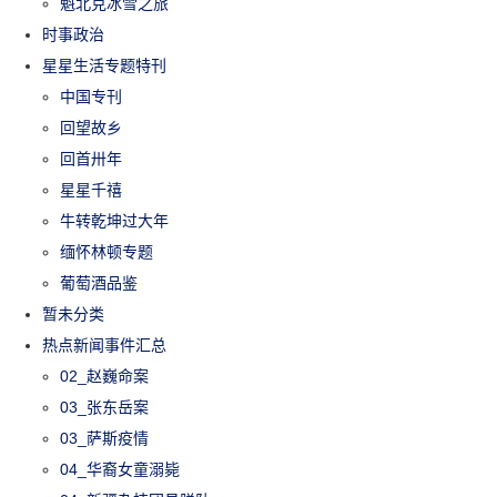
魁北克冰雪之旅
时事政治
星星生活专题特刊
中国专刊
回望故乡
回首卅年
星星千禧
牛转乾坤过大年
缅怀林顿专题
葡萄酒品鉴
暂未分类
热点新闻事件汇总
02_赵巍命案
03_张东岳案
03_萨斯疫情
04_华裔女童溺毙