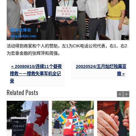
活动得到商家和个人的赞助，左1为CIK电话公司代表，右1、右2
为宏泰金融的张辉萍和周强。
« 20080610/连续11个昼夜
20020524/五月灿烂独属亚
搜救－－搜救失事军机全记
裔 »
录
Related Posts
<
>