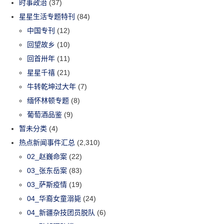
时事政治
(37)
星星生活专题特刊
(84)
中国专刊
(12)
回望故乡
(10)
回首卅年
(11)
星星千禧
(21)
牛转乾坤过大年
(7)
缅怀林顿专题
(8)
葡萄酒品鉴
(9)
暂未分类
(4)
热点新闻事件汇总
(2,310)
02_赵巍命案
(22)
03_张东岳案
(83)
03_萨斯疫情
(19)
04_华裔女童溺毙
(24)
04_新疆杂技团员脱队
(6)