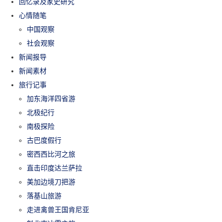
回忆录及家史研究
心情随笔
中国观察
社会观察
新闻报导
新闻素材
旅行记事
加东海洋四省游
北极纪行
南极探险
古巴度假行
密西西比河之旅
直击印度达兰萨拉
美加边境刀把游
落基山旅游
走进禽兽王国肯尼亚