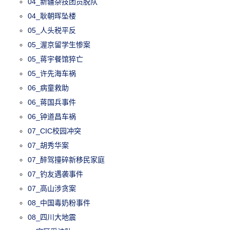
04_新疆杂技团员脱队
04_耿朝晖坠楼
05_人头税平反
05_渥京留学生惨案
05_蒋宇餐馆猝亡
05_许先海车祸
06_病童救助
06_蒋国兵事件
06_钟道昌车祸
07_CIC校园冲突
07_胡秀华案
07_醉驾撞碎新移民家庭
07_钓友遇袭事件
07_高山涉贪案
08_中国毒奶粉事件
08_四川大地震