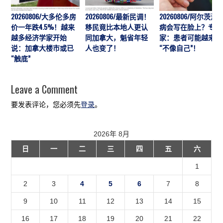
20260806/大多伦多房
20260806/最新民调！
20260806/阿尔茨海
价一年跌4.5%！越来
移民竟比本地人更认
病会写在脸上？专
越多经济学家开始
同加拿大，魁省年轻
家：患者可能越来越
说：加拿大楼市或已
人也变了！
“不像自己”！
“触底”
Leave a Comment
要发表评论，您必须先
登录
。
2026年 8月
日
一
二
三
四
五
六
1
2
3
4
5
6
7
8
9
10
11
12
13
14
15
16
17
18
19
20
21
22