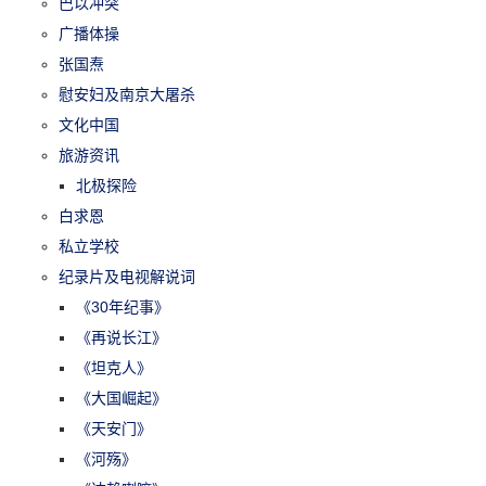
巴以冲突
广播体操
张国焘
慰安妇及南京大屠杀
文化中国
旅游资讯
北极探险
白求恩
私立学校
纪录片及电视解说词
《30年纪事》
《再说长江》
《坦克人》
《大国崛起》
《天安门》
《河殇》