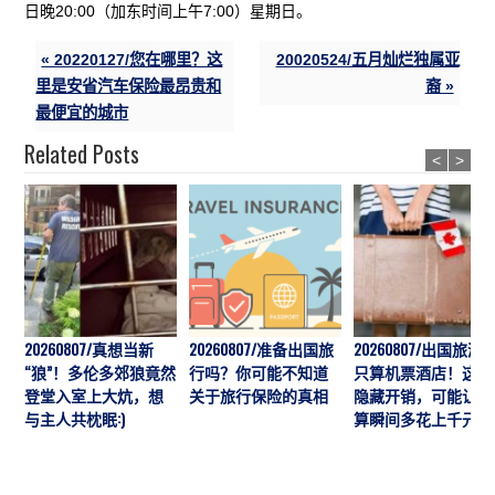
日晚20:00（加东时间上午7:00）星期日。
« 20220127/您在哪里？这
20020524/五月灿烂独属亚
里是安省汽车保险最昂贵和
裔 »
最便宜的城市
Related Posts
<
>
20260807/真想当新
20260807/准备出国旅
20260807/出国旅游
“狼”！多伦多郊狼竟然
行吗？你可能不知道
只算机票酒店！这7
登堂入室上大炕，想
关于旅行保险的真相
隐藏开销，可能让预
与主人共枕眠:)
算瞬间多花上千元