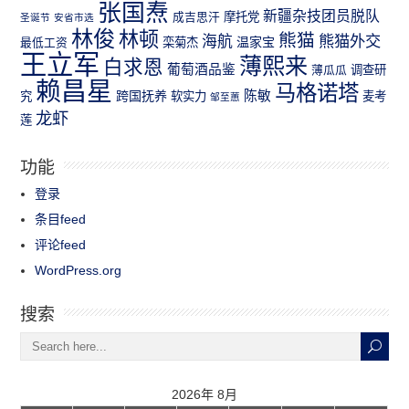
张国焘
新疆杂技团员脱队
成吉思汗
摩托党
圣诞节
安省市选
林俊
林顿
熊猫
熊猫外交
海航
温家宝
最低工资
栾菊杰
王立军
薄熙来
白求恩
葡萄酒品鉴
薄瓜瓜
调查研
赖昌星
马格诺塔
跨国抚养
陈敏
究
软实力
麦考
邹至蕙
龙虾
莲
功能
登录
条目feed
评论feed
WordPress.org
搜索
2026年 8月