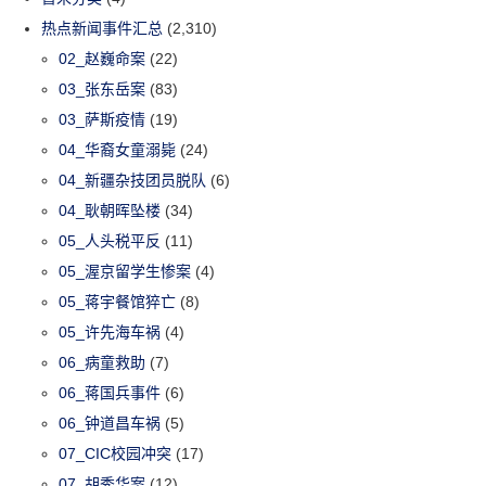
热点新闻事件汇总
(2,310)
02_赵巍命案
(22)
03_张东岳案
(83)
03_萨斯疫情
(19)
04_华裔女童溺毙
(24)
04_新疆杂技团员脱队
(6)
04_耿朝晖坠楼
(34)
05_人头税平反
(11)
05_渥京留学生惨案
(4)
05_蒋宇餐馆猝亡
(8)
05_许先海车祸
(4)
06_病童救助
(7)
06_蒋国兵事件
(6)
06_钟道昌车祸
(5)
07_CIC校园冲突
(17)
07_胡秀华案
(12)