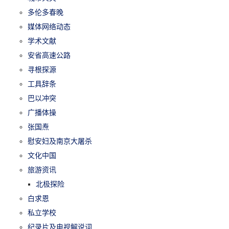
多伦多春晚
媒体网络动态
学术文献
安省高速公路
寻根探源
工具辞条
巴以冲突
广播体操
张国焘
慰安妇及南京大屠杀
文化中国
旅游资讯
北极探险
白求恩
私立学校
纪录片及电视解说词