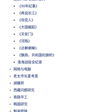
《30年纪事》
《再说长江》
《坦克人》
《大国崛起》
《天安门》
《河殇》
《达赖喇嘛》
《飘扬，共和国的旗帜》
淮海战役全纪录
网络与电脑
老太市长麦考莲
胡耀邦
西藏问题研究
铁路华工
韩国研究
魁省统独