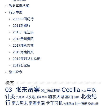
致命车祸档案
行走中国
2009中国纪行
2011新疆行
2015广东汕头
2015贵州贵阳
2017精彩吉林
2019海南椰风
2019深圳华为总部
2019石家庄
谈古论今
标签
03_张东岳案
Cecilia
中医
06_病童救助
PS3
北极纪
针灸
加拿大落基山
人头税
九段线
刑事案件
加航
行
南方周末
卡车司机
南海争端
同一首歌
双重国籍
圣诞灯屋