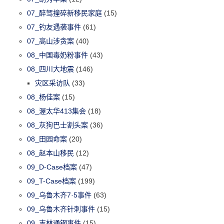
07_醉驾撞碎新移民家庭
(15)
07_钓友遇袭事件
(61)
07_高山涉贪案
(40)
08_中国毒奶粉事件
(43)
08_四川大地震
(146)
灾区采访队
(33)
08_杨佳案
(15)
08_渥太华413集会
(18)
08_灰狗巴士割头案
(36)
08_田园命案
(20)
08_赵本山移民
(12)
09_D-Case档案
(47)
09_T-Case档案
(199)
09_乌鲁木齐7·5事件
(63)
09_乌鲁木齐针刺事件
(15)
09_吉林通钢事件
(15)