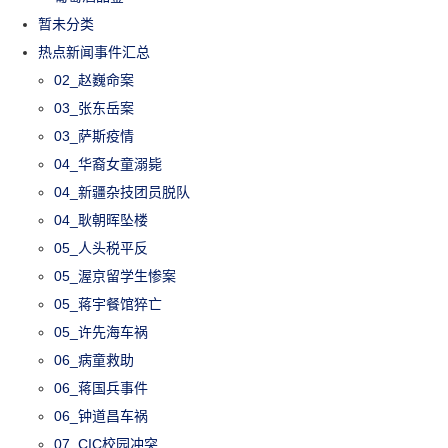
暂未分类
热点新闻事件汇总
02_赵巍命案
03_张东岳案
03_萨斯疫情
04_华裔女童溺毙
04_新疆杂技团员脱队
04_耿朝晖坠楼
05_人头税平反
05_渥京留学生惨案
05_蒋宇餐馆猝亡
05_许先海车祸
06_病童救助
06_蒋国兵事件
06_钟道昌车祸
07_CIC校园冲突