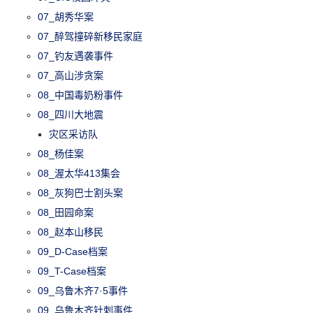
07_胡秀华案
07_醉驾撞碎新移民家庭
07_钓友遇袭事件
07_高山涉贪案
08_中国毒奶粉事件
08_四川大地震
灾区采访队
08_杨佳案
08_渥太华413集会
08_灰狗巴士割头案
08_田园命案
08_赵本山移民
09_D-Case档案
09_T-Case档案
09_乌鲁木齐7·5事件
09_乌鲁木齐针刺事件