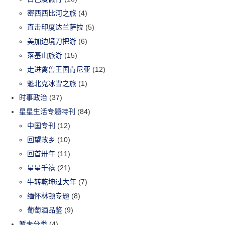
密西西比河之旅
(4)
直击印度达兰萨拉
(5)
美加边境刀把游
(6)
落基山旅游
(15)
走进禽兽王国肯尼亚
(12)
魁北克冰雪之旅
(1)
时事政治
(37)
星星生活专题特刊
(84)
中国专刊
(12)
回望故乡
(10)
回首卅年
(11)
星星千禧
(21)
牛转乾坤过大年
(7)
缅怀林顿专题
(8)
葡萄酒品鉴
(9)
暂未分类
(4)