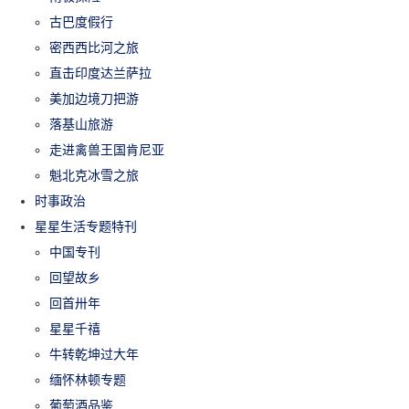
古巴度假行
密西西比河之旅
直击印度达兰萨拉
美加边境刀把游
落基山旅游
走进禽兽王国肯尼亚
魁北克冰雪之旅
时事政治
星星生活专题特刊
中国专刊
回望故乡
回首卅年
星星千禧
牛转乾坤过大年
缅怀林顿专题
葡萄酒品鉴