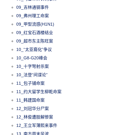
09_吉林通钢事件
09_弗州理工命案
09_甲型流感(H1N1)
09_红宝石酒楼结业
09_超市东主陈旺案
10_“太亚裔化”争议
10_G8-G20峰会
10_十字弩射杀案
10_法登“间谍论”
11_包子铺命案
11_约大留学生柳乾命案
11_韩建国命案
12_刘冠华分尸案
12_林俊遭肢解惨案
12_王立军薄熙来事件
13_南方周末风波