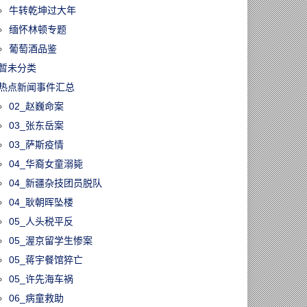
牛转乾坤过大年
缅怀林顿专题
葡萄酒品鉴
暂未分类
热点新闻事件汇总
02_赵巍命案
03_张东岳案
03_萨斯疫情
04_华裔女童溺毙
04_新疆杂技团员脱队
04_耿朝晖坠楼
05_人头税平反
05_渥京留学生惨案
05_蒋宇餐馆猝亡
05_许先海车祸
06_病童救助