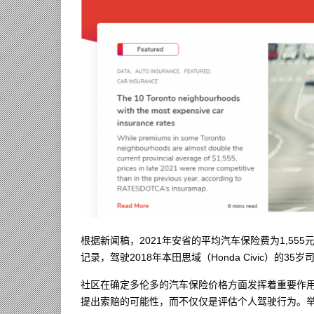
根据新闻稿，2021年安省的平均汽车保险费为1,555元
记录，驾驶2018年本田思域（Honda Civic）的
社区在确定多伦多的汽车保险价格方面发挥着重要作
提出索赔的可能性，而不仅仅是评估个人驾驶行为。举