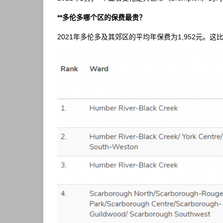
**多伦多哪个区的保费最贵？
2021年多伦多及其郊区的平均年保费为1,952元。这比2