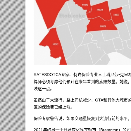
RATESDOTCA专家、特许保险专业人士塔尼莎•克里希南 
算师必须考虑他们预计在来年看到的索赔数量。她说
映这一点。
虽然由于大流行，路上司机减少，GTA和其他大城市的
区的保险费已经上涨。
保险专家警告说，如果交通量恢复到大流行前的水平
2021年的另一个显著变化是宾顿市（Brampton