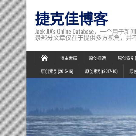
捷克佳博客
Jack JIA's Online Data
录部分文章仅在于提供多方视角，并不代表博主观
博主素描
原创摘选
原创索引(20
原创索引(2015-16)
原创索引(2017-18)
原创