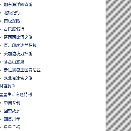
加东海洋四省游
北极纪行
南极探险
古巴度假行
密西西比河之旅
直击印度达兰萨拉
美加边境刀把游
落基山旅游
走进禽兽王国肯尼亚
魁北克冰雪之旅
时事政治
星星生活专题特刊
中国专刊
回望故乡
回首卅年
星星千禧