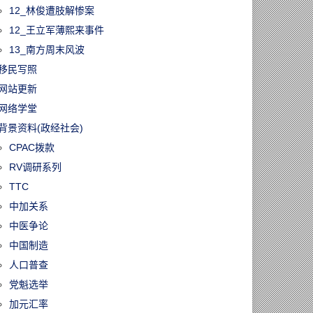
12_林俊遭肢解惨案
12_王立军薄熙来事件
13_南方周末风波
移民写照
网站更新
网络学堂
背景资料(政经社会)
CPAC拨款
RV调研系列
TTC
中加关系
中医争论
中国制造
人口普查
党魁选举
加元汇率