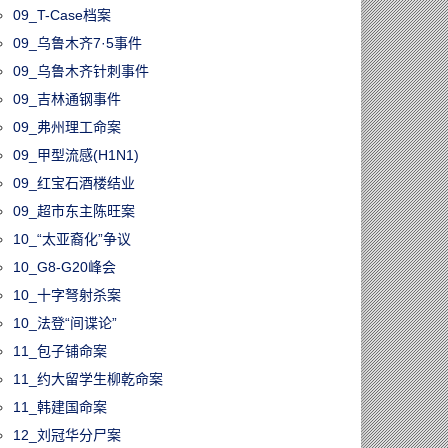
09_T-Case档案
09_乌鲁木齐7·5事件
09_乌鲁木齐针刺事件
09_吉林通钢事件
09_弗州理工命案
09_甲型流感(H1N1)
09_红宝石酒楼结业
09_超市东主陈旺案
10_“太亚裔化”争议
10_G8-G20峰会
10_十字弩射杀案
10_法登“间谍论”
11_包子铺命案
11_约大留学生柳乾命案
11_韩建国命案
12_刘冠华分尸案