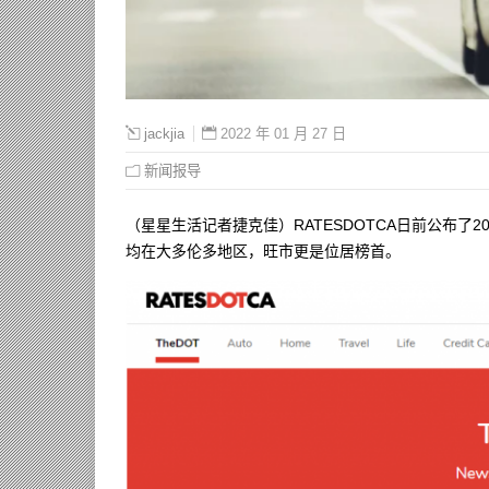
2022 年 01 月 27 日
jackjia
新闻报导
（星星生活记者捷克佳）RATESDOTCA日前公布了
均在大多伦多地区，旺市更是位居榜首。