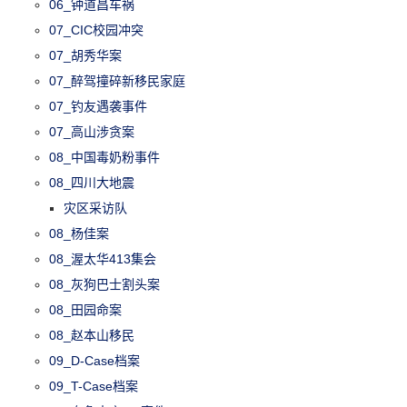
06_钟道昌车祸
07_CIC校园冲突
07_胡秀华案
07_醉驾撞碎新移民家庭
07_钓友遇袭事件
07_高山涉贪案
08_中国毒奶粉事件
08_四川大地震
灾区采访队
08_杨佳案
08_渥太华413集会
08_灰狗巴士割头案
08_田园命案
08_赵本山移民
09_D-Case档案
09_T-Case档案