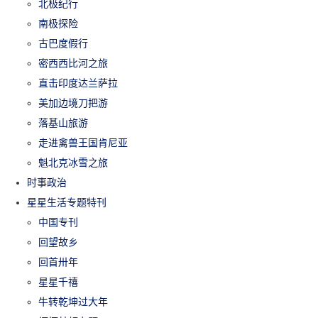
北极纪行
南极探险
古巴度假行
密西西比河之旅
直击印度达兰萨拉
美加边境刀把游
落基山旅游
走进禽兽王国肯尼亚
魁北克冰雪之旅
时事政治
星星生活专题特刊
中国专刊
回望故乡
回首卅年
星星千禧
牛转乾坤过大年