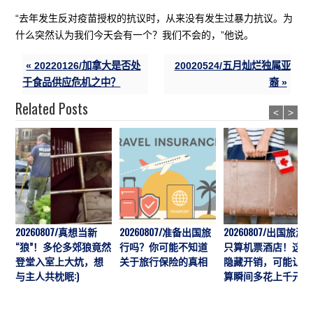
“去年发生反对疫苗授权的抗议时，从来没有发生过暴力抗议。为
什么突然认为我们今天会有一个？我们不会的，”他说。
« 20220126/加拿大是否处
20020524/五月灿烂独属亚
于食品供应危机之中？
裔 »
Related Posts
<
>
20260807/真想当新
20260807/准备出国旅
20260807/出国旅游
“狼”！多伦多郊狼竟然
行吗？你可能不知道
只算机票酒店！这7
登堂入室上大炕，想
关于旅行保险的真相
隐藏开销，可能让预
与主人共枕眠:)
算瞬间多花上千元