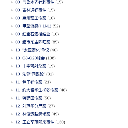
09_乌鲁木齐针刺事件
(15)
09_吉林通钢事件
(15)
09_弗州理工命案
(10)
09_甲型流感(H1N1)
(52)
09_红宝石酒楼结业
(16)
09_超市东主陈旺案
(85)
10_“太亚裔化”争议
(46)
10_G8-G20峰会
(108)
10_十字弩射杀案
(19)
10_法登“间谍论”
(31)
11_包子铺命案
(21)
11_约大留学生柳乾命案
(48)
11_韩建国命案
(50)
12_刘冠华分尸案
(27)
12_林俊遭肢解惨案
(49)
12_王立军薄熙来事件
(130)