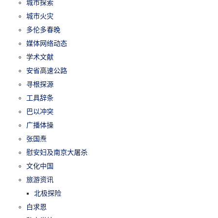
城市探索
城市火灾
多伦多春晚
媒体网络动态
学术文献
安省高速公路
寻根探源
工具辞条
巴以冲突
广播体操
张国焘
慰安妇及南京大屠杀
文化中国
旅游资讯
北极探险
白求恩