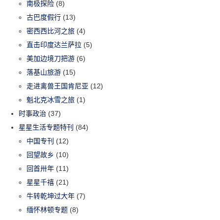
南极探险
(8)
古巴度假行
(13)
密西西比河之旅
(4)
直击印度达兰萨拉
(5)
美加边境刀把游
(6)
落基山旅游
(15)
走进禽兽王国肯尼亚
(12)
魁北克冰雪之旅
(1)
时事政治
(37)
星星生活专题特刊
(84)
中国专刊
(12)
回望故乡
(10)
回首卅年
(11)
星星千禧
(21)
牛转乾坤过大年
(7)
缅怀林顿专题
(8)