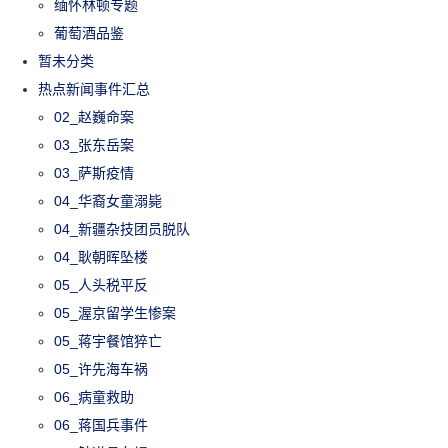
缅怀林顿专题
葡萄酒品鉴
暂未分类
热点新闻事件汇总
02_赵巍命案
03_张东岳案
03_萨斯疫情
04_华裔女童溺毙
04_新疆杂技团员脱队
04_耿朝晖坠楼
05_人头税平反
05_渥京留学生惨案
05_蒋宇餐馆猝亡
05_许先海车祸
06_病童救助
06_蒋国兵事件