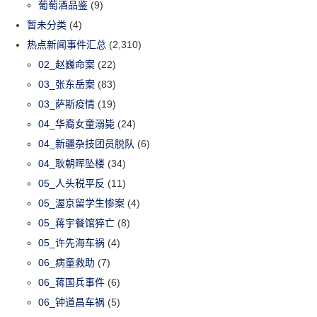
葡萄酒品鉴
(9)
暂未分类
(4)
热点新闻事件汇总
(2,310)
02_赵巍命案
(22)
03_张东岳案
(83)
03_萨斯疫情
(19)
04_华裔女童溺毙
(24)
04_新疆杂技团员脱队
(6)
04_耿朝晖坠楼
(34)
05_人头税平反
(11)
05_渥京留学生惨案
(4)
05_蒋宇餐馆猝亡
(8)
05_许先海车祸
(4)
06_病童救助
(7)
06_蒋国兵事件
(6)
06_钟道昌车祸
(5)