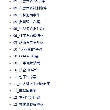
09_乌鲁木齐7·5事件
09_乌鲁木齐针刺事件
09_吉林通钢事件
09_弗州理工命案
09_甲型流感(H1N1)
09_红宝石酒楼结业
09_超市东主陈旺案
10_“太亚裔化”争议
10_G8-G20峰会
10_十字弩射杀案
10_法登“间谍论”
11_包子铺命案
11_约大留学生柳乾命案
11_韩建国命案
12_刘冠华分尸案
12_林俊遭肢解惨案