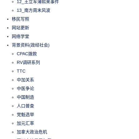
12_王立军薄熙来事件
13_南方周末风波
移民写照
网站更新
网络学堂
背景资料(政经社会)
CPAC拨款
RV调研系列
TTC
中加关系
中医争论
中国制造
人口普查
党魁选举
加元汇率
加拿大政治危机