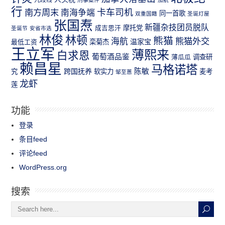
行
南方周末
卡车司机
南海争端
同一首歌
双重国籍
圣诞灯屋
张国焘
新疆杂技团员脱队
成吉思汗
摩托党
圣诞节
安省市选
林俊
林顿
熊猫
熊猫外交
海航
温家宝
最低工资
栾菊杰
王立军
薄熙来
白求恩
葡萄酒品鉴
薄瓜瓜
调查研
赖昌星
马格诺塔
跨国抚养
陈敏
究
软实力
麦考
邹至蕙
龙虾
莲
功能
登录
条目feed
评论feed
WordPress.org
搜索