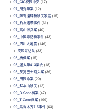
07_CIC校园冲突
(17)
07_胡秀华案
(12)
07_醉驾撞碎新移民家庭
(15)
07_钓友遇袭事件
(61)
07_高山涉贪案
(40)
08_中国毒奶粉事件
(43)
08_四川大地震
(146)
灾区采访队
(33)
08_杨佳案
(15)
08_渥太华413集会
(18)
08_灰狗巴士割头案
(36)
08_田园命案
(20)
08_赵本山移民
(12)
09_D-Case档案
(47)
09_T-Case档案
(199)
09_乌鲁木齐7·5事件
(63)