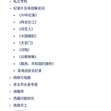
私立学校
纪录片及电视解说词
《30年纪事》
《再说长江》
《坦克人》
《大国崛起》
《天安门》
《河殇》
《达赖喇嘛》
《飘扬，共和国的旗帜》
淮海战役全纪录
网络与电脑
老太市长麦考莲
胡耀邦
西藏问题研究
铁路华工