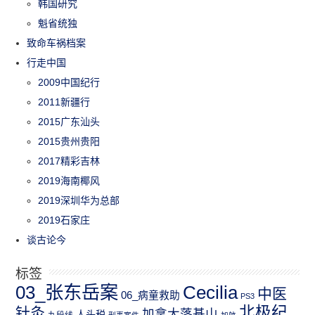
韩国研究
魁省统独
致命车祸档案
行走中国
2009中国纪行
2011新疆行
2015广东汕头
2015贵州贵阳
2017精彩吉林
2019海南椰风
2019深圳华为总部
2019石家庄
谈古论今
标签
03_张东岳案
Cecilia
中医
06_病童救助
PS3
北极纪
针灸
加拿大落基山
人头税
九段线
刑事案件
加航