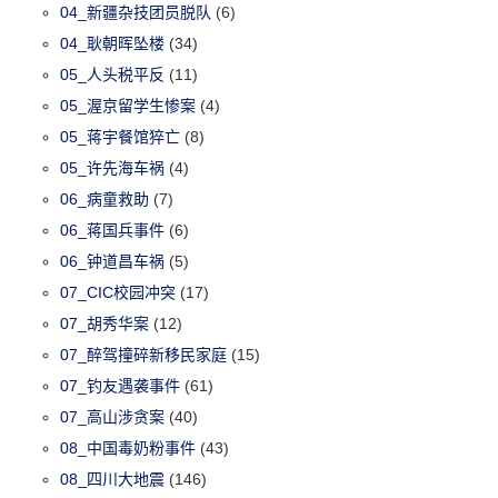
04_新疆杂技团员脱队
(6)
04_耿朝晖坠楼
(34)
05_人头税平反
(11)
05_渥京留学生惨案
(4)
05_蒋宇餐馆猝亡
(8)
05_许先海车祸
(4)
06_病童救助
(7)
06_蒋国兵事件
(6)
06_钟道昌车祸
(5)
07_CIC校园冲突
(17)
07_胡秀华案
(12)
07_醉驾撞碎新移民家庭
(15)
07_钓友遇袭事件
(61)
07_高山涉贪案
(40)
08_中国毒奶粉事件
(43)
08_四川大地震
(146)