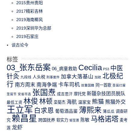
2015贵州贵阳
2017精彩吉林
2019海南椰风
2019深圳华为总部
2019石家庄
谈古论今
标签
03_张东岳案
Cecilia
中医
06_病童救助
PS3
北极纪
针灸
加拿大落基山
人头税
九段线
刑事案件
加航
行
南方周末
卡车司机
南海争端
同一首歌
双重国籍
圣诞灯屋
张国焘
新疆杂技团员脱队
成吉思汗
摩托党
圣诞节
安省市选
林俊
林顿
熊猫
熊猫外交
海航
温家宝
最低工资
栾菊杰
王立军
薄熙来
白求恩
葡萄酒品鉴
薄瓜瓜
调查研
赖昌星
马格诺塔
跨国抚养
陈敏
究
软实力
麦考
邹至蕙
龙虾
莲