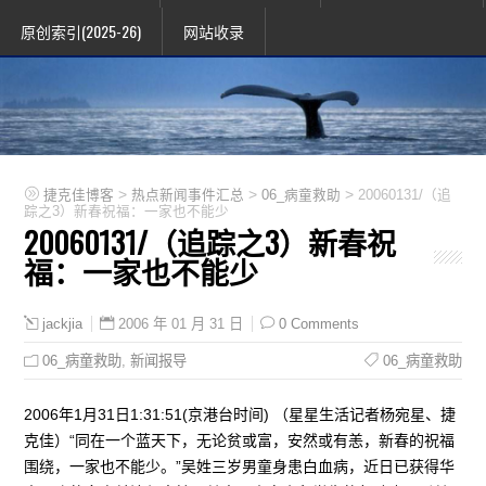
原创索引(2025-26)
网站收录
>
>
>
捷克佳博客
热点新闻事件汇总
06_病童救助
20060131/（追
踪之3）新春祝福：一家也不能少
20060131/（追踪之3）新春祝
福：一家也不能少
2006 年 01 月 31 日
0 Comments
jackjia
06_病童救助
,
新闻报导
06_病童救助
2006年1月31日1:31:51(京港台时间) （星星生活记者杨宛星、捷
克佳）“同在一个蓝天下，无论贫或富，安然或有恙，新春的祝福
围绕，一家也不能少。”吴姓三岁男童身患白血病，近日已获得华