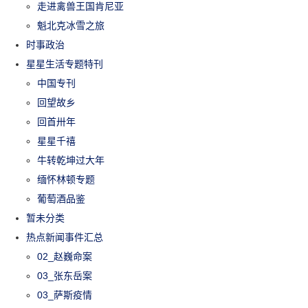
走进禽兽王国肯尼亚
魁北克冰雪之旅
时事政治
星星生活专题特刊
中国专刊
回望故乡
回首卅年
星星千禧
牛转乾坤过大年
缅怀林顿专题
葡萄酒品鉴
暂未分类
热点新闻事件汇总
02_赵巍命案
03_张东岳案
03_萨斯疫情