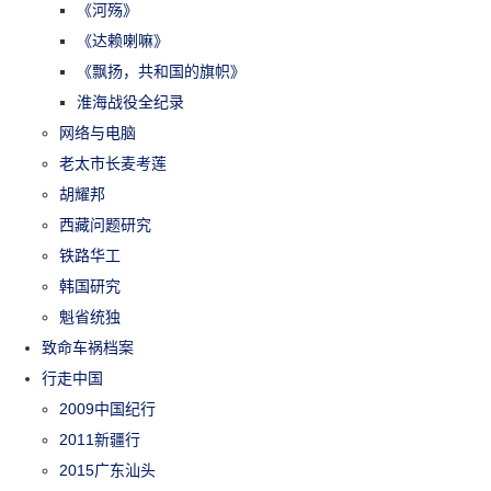
《河殇》
《达赖喇嘛》
《飘扬，共和国的旗帜》
淮海战役全纪录
网络与电脑
老太市长麦考莲
胡耀邦
西藏问题研究
铁路华工
韩国研究
魁省统独
致命车祸档案
行走中国
2009中国纪行
2011新疆行
2015广东汕头