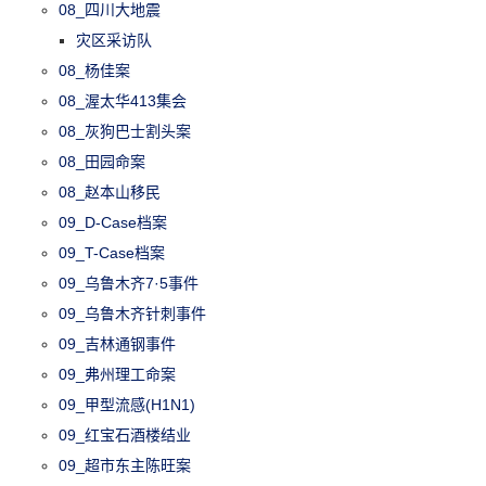
08_四川大地震
灾区采访队
08_杨佳案
08_渥太华413集会
08_灰狗巴士割头案
08_田园命案
08_赵本山移民
09_D-Case档案
09_T-Case档案
09_乌鲁木齐7·5事件
09_乌鲁木齐针刺事件
09_吉林通钢事件
09_弗州理工命案
09_甲型流感(H1N1)
09_红宝石酒楼结业
09_超市东主陈旺案