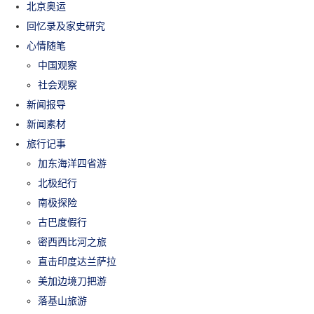
北京奥运
回忆录及家史研究
心情随笔
中国观察
社会观察
新闻报导
新闻素材
旅行记事
加东海洋四省游
北极纪行
南极探险
古巴度假行
密西西比河之旅
直击印度达兰萨拉
美加边境刀把游
落基山旅游