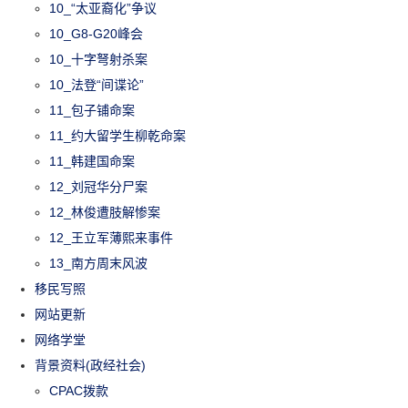
10_“太亚裔化”争议
10_G8-G20峰会
10_十字弩射杀案
10_法登“间谍论”
11_包子铺命案
11_约大留学生柳乾命案
11_韩建国命案
12_刘冠华分尸案
12_林俊遭肢解惨案
12_王立军薄熙来事件
13_南方周末风波
移民写照
网站更新
网络学堂
背景资料(政经社会)
CPAC拨款