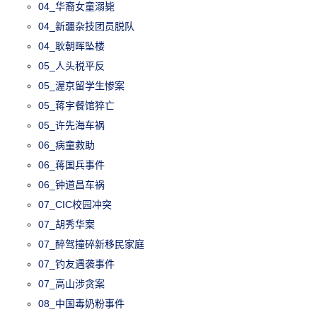
04_华裔女童溺毙
04_新疆杂技团员脱队
04_耿朝晖坠楼
05_人头税平反
05_渥京留学生惨案
05_蒋宇餐馆猝亡
05_许先海车祸
06_病童救助
06_蒋国兵事件
06_钟道昌车祸
07_CIC校园冲突
07_胡秀华案
07_醉驾撞碎新移民家庭
07_钓友遇袭事件
07_高山涉贪案
08_中国毒奶粉事件