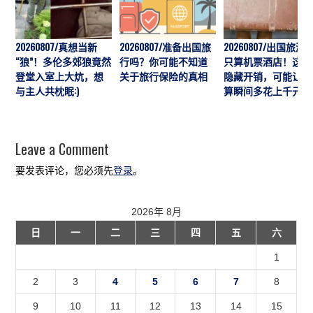
20260807/真想当新
20260807/准备出国旅
20260807/出国旅游
“狼”！多伦多郊狼竟然
行吗？你可能不知道
只算机票酒店！这7
登堂入室上大炕，想
关于旅行保险的真相
隐藏开销，可能让预
与主人共枕眠:)
算瞬间多花上千元
Leave a Comment
要发表评论，您必须先
登录
。
2026年 8月
日
一
二
三
四
五
六
1
2
3
4
5
6
7
8
9
10
11
12
13
14
15