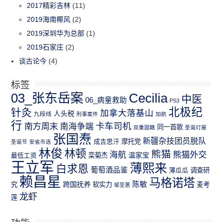
2017精彩吉林
(11)
2019海南椰风
(2)
2019深圳华为总部
(1)
2019石家庄
(2)
谈古论今
(4)
标签
03_张东岳案
Cecilia
中医
06_病童救助
PS3
北极纪
针灸
加拿大落基山
人头税
九段线
刑事案件
加航
行
南方周末
卡车司机
南海争端
同一首歌
双重国籍
圣诞灯屋
张国焘
新疆杂技团员脱队
成吉思汗
摩托党
圣诞节
安省市选
林俊
林顿
熊猫
熊猫外交
海航
温家宝
最低工资
栾菊杰
王立军
薄熙来
白求恩
葡萄酒品鉴
薄瓜瓜
调查研
赖昌星
马格诺塔
跨国抚养
陈敏
究
软实力
麦考
邹至蕙
龙虾
莲
功能