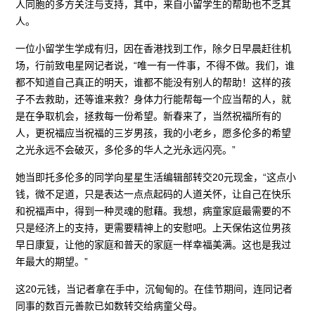
人同胞的多方关注与支持，其中，来自小留学生的帮助也不乏其
人。
一位小留学生学成有归，因在香港找到工作，除夕日早晨赶往机
场，行前致电星网记者说，“唯一有一件事，不得不做。我们，谁
都不知道自己真正的明天，谁都不能没有别人的帮助！这样的孩
子不去救助，还等谁来救？身体力行能帮每一个应当帮的人，就
是在争取机会，拯救每一份希望。新春来了，当然祝福所有的
人，更祝福应当祝福的三岁男孩，我的小老乡，愿多伦多的希望
之光永远不会破灭，多伦多的华人之光永远闪亮。”
她当即托多伦多的同学向星星生活编辑部转交20元现金，“这点小
钱，微不足道，只是表达一点点起码的人道关怀，让自己在快乐
和祝福声中，得到一种灵魂的慰藉。我想，病童家庭最需要的不
只是经济上的支持，更需要精神上的安慰吧。上天保佑这位男孩
早日康复，让他的家庭和普天的家庭一样幸福美满。这也是我过
年最大的期望。”
这20元钱，当记者拿在手中，沉甸甸的。在佳节期间，连同记者
同事的数百元善款已如数转交给病童父母。