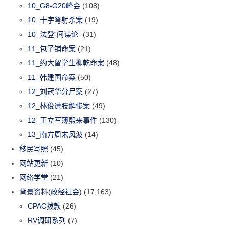
10_G8-G20峰会
(108)
10_十字弩射杀案
(19)
10_法登“间谍论”
(31)
11_包子铺命案
(21)
11_约大留学生柳乾命案
(48)
11_韩建国命案
(50)
12_刘冠华分尸案
(27)
12_林俊遭肢解惨案
(49)
12_王立军薄熙来事件
(130)
13_南方周末风波
(14)
移民写照
(45)
网站更新
(10)
网络学堂
(21)
背景资料(政经社会)
(17,163)
CPAC拨款
(26)
RV调研系列
(7)