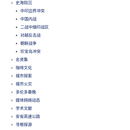
史海钩沉
中印边界冲突
中国内战
二战中缅印战区
对越反击战
朝鲜战争
珍宝岛冲突
名贤集
咖啡文化
城市探索
城市火灾
多伦多春晚
媒体网络动态
学术文献
安省高速公路
寻根探源