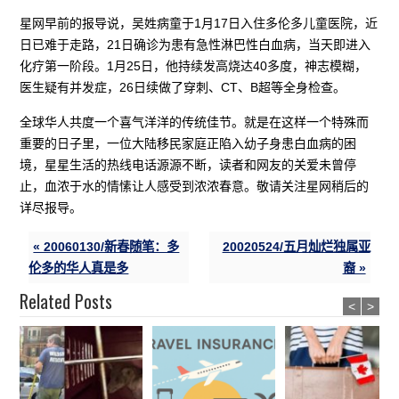
星网早前的报导说，吴姓病童于1月17日入住多伦多儿童医院，近
日已难于走路，21日确诊为患有急性淋巴性白血病，当天即进入
化疗第一阶段。1月25日，他持续发高烧达40多度，神志模糊，
医生疑有并发症，26日续做了穿刺、CT、B超等全身检查。
全球华人共度一个喜气洋洋的传统佳节。就是在这样一个特殊而
重要的日子里，一位大陆移民家庭正陷入幼子身患白血病的困
境，星星生活的热线电话源源不断，读者和网友的关爱未曾停
止，血浓于水的情愫让人感受到浓浓春意。敬请关注星网稍后的
详尽报导。
« 20060130/新春随笔：多
20020524/五月灿烂独属亚
伦多的华人真是多
裔 »
Related Posts
<
>