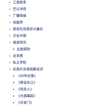
工具辞条
巴以冲突
广播体操
张国焘
慰安妇及南京大屠杀
文化中国
旅游资讯
北极探险
白求恩
私立学校
纪录片及电视解说词
《30年纪事》
《再说长江》
《坦克人》
《大国崛起》
《天安门》