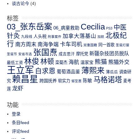
谈古论今
(4)
标签
03_张东岳案
Cecilia
中医
06_病童救助
PS3
北极纪
针灸
加拿大落基山
人头税
九段线
刑事案件
加航
行
南方周末
卡车司机
南海争端
同一首歌
双重国籍
圣诞灯屋
张国焘
新疆杂技团员脱队
成吉思汗
摩托党
圣诞节
安省市选
林俊
林顿
熊猫
熊猫外交
海航
温家宝
最低工资
栾菊杰
王立军
薄熙来
白求恩
葡萄酒品鉴
薄瓜瓜
调查研
赖昌星
马格诺塔
跨国抚养
陈敏
究
软实力
麦考
邹至蕙
龙虾
莲
功能
登录
条目feed
评论feed