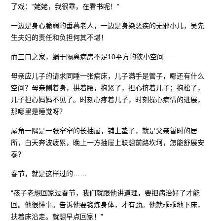
了戏：“姥姥，我很乖，在看书呢！”
一边是身心脆弱的垂暮老人，一边是身染恶疾的无邪小儿，吴先
生夫妇的责任和负担何其不堪！
而三口之家，蜗于隔离病房不足10平方的狭小空间──
母亲应儿子的请求同睡一张病床，儿子满手是管子，哪还有什么
空间？母亲侧着身，拱着腰，抱紧了，担心挤着儿子；抱松了，
儿子担心妈妈不见了。时刻心疼着儿子，时刻操心病情的进展，
那哪里是睡觉呀？
屋角一隅是一张窄窄的长抽屉，铺上垫子，就是父亲暂时的居
所，白天奔波疲累，晚上一方抽屉上联想前路坎坷，怎能舒展安
泰？
春节，就是这样过的……
“孩子老想回家过春节，我们就跟他讲道理，要把病治好了才能
回。他很懂事。告诉他要锻炼身体，才有劲。他就乖乖地下床，
扶着床沿走。就想早点回家！”