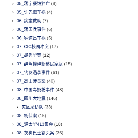
05_蒋宇餐馆猝亡
(8)
05_许先海车祸
(4)
06_病童救助
(7)
06_蒋国兵事件
(6)
06_钟道昌车祸
(5)
07_CIC校园冲突
(17)
07_胡秀华案
(12)
07_醉驾撞碎新移民家庭
(15)
07_钓友遇袭事件
(61)
07_高山涉贪案
(40)
08_中国毒奶粉事件
(43)
08_四川大地震
(146)
灾区采访队
(33)
08_杨佳案
(15)
08_渥太华413集会
(18)
08_灰狗巴士割头案
(36)