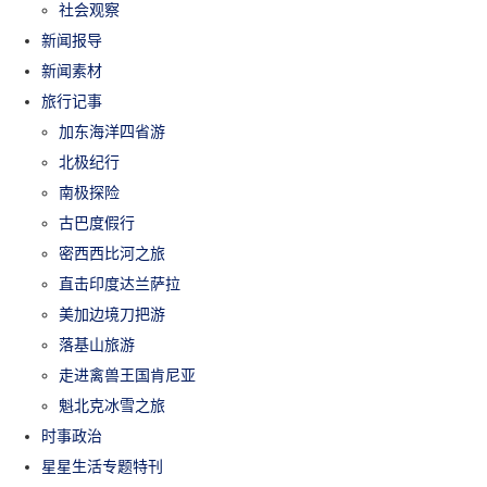
社会观察
新闻报导
新闻素材
旅行记事
加东海洋四省游
北极纪行
南极探险
古巴度假行
密西西比河之旅
直击印度达兰萨拉
美加边境刀把游
落基山旅游
走进禽兽王国肯尼亚
魁北克冰雪之旅
时事政治
星星生活专题特刊