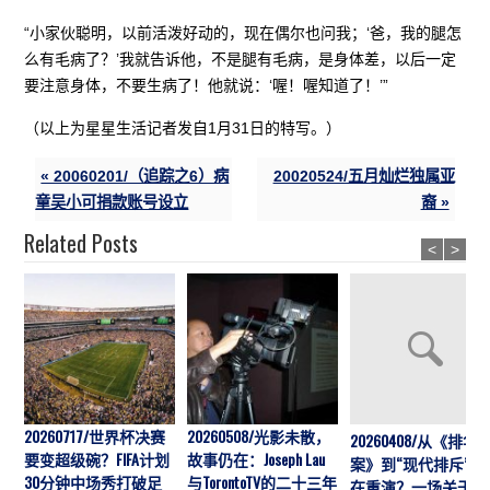
“小家伙聪明，以前活泼好动的，现在偶尔也问我；‘爸，我的腿怎
么有毛病了？’我就告诉他，不是腿有毛病，是身体差，以后一定
要注意身体，不要生病了！他就说：‘喔！喔知道了！’”
（以上为星星生活记者发自1月31日的特写。）
« 20060201/（追踪之6）病
20020524/五月灿烂独属亚
童吴小可捐款账号设立
裔 »
Related Posts
<
>
20260717/世界杯决赛
20260508/光影未散，
20260408/从《排华
要变超级碗？FIFA计划
故事仍在：Joseph Lau
案》到“现代排斥”历
30分钟中场秀打破足
与TorontoTV的二十三年
在重演？一场关于“