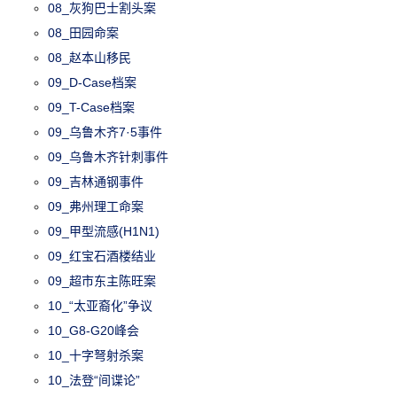
08_灰狗巴士割头案
08_田园命案
08_赵本山移民
09_D-Case档案
09_T-Case档案
09_乌鲁木齐7·5事件
09_乌鲁木齐针刺事件
09_吉林通钢事件
09_弗州理工命案
09_甲型流感(H1N1)
09_红宝石酒楼结业
09_超市东主陈旺案
10_“太亚裔化”争议
10_G8-G20峰会
10_十字弩射杀案
10_法登“间谍论”