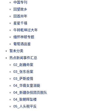
中国专刊
回望故乡
回首卅年
星星千禧
牛转乾坤过大年
缅怀林顿专题
葡萄酒品鉴
暂未分类
热点新闻事件汇总
02_赵巍命案
03_张东岳案
03_萨斯疫情
04_华裔女童溺毙
04_新疆杂技团员脱队
04_耿朝晖坠楼
05_人头税平反