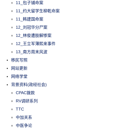
11_包子铺命案
11_约大留学生柳乾命案
11_韩建国命案
12_刘冠华分尸案
12_林俊遭肢解惨案
12_王立军薄熙来事件
13_南方周末风波
移民写照
网站更新
网络学堂
背景资料(政经社会)
CPAC拨款
RV调研系列
TTC
中加关系
中医争论