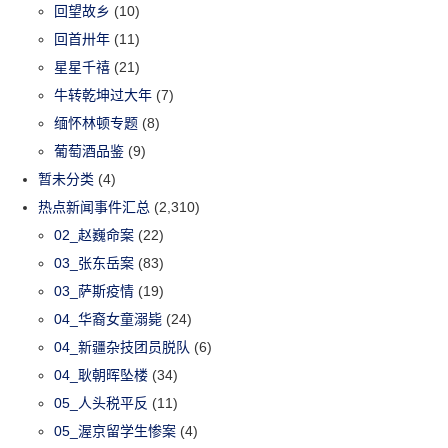
回望故乡
(10)
回首卅年
(11)
星星千禧
(21)
牛转乾坤过大年
(7)
缅怀林顿专题
(8)
葡萄酒品鉴
(9)
暂未分类
(4)
热点新闻事件汇总
(2,310)
02_赵巍命案
(22)
03_张东岳案
(83)
03_萨斯疫情
(19)
04_华裔女童溺毙
(24)
04_新疆杂技团员脱队
(6)
04_耿朝晖坠楼
(34)
05_人头税平反
(11)
05_渥京留学生惨案
(4)