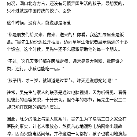
何况，满口北方方言，还没有习惯异国生活的孩子，最想要的，
只不过就是中国传统的饺子、面条……
这个时候，没有人，能说那是溺爱……
“都是朋友们给买来、做来、送来的！你看，我这抽屉里全是饭
盒。”吴先生边说边拉开抽屉，边向星星生活记者展示满满的十多
个饭盒。这个时候，吴先生还不忘感激帮助他的每一个朋友。
“不过，这几天我们都在医院定餐，通常是意大利粉，批萨饼之
类，还行，小孩也能吃一点。”
“孩子精，才三岁，就知道是过春节。昨天还说想姥姥呢！”
往常，吴先生与家人的联系是通过电脑视频，因为听得见、看得
见彼此的音容笑貌，十分亲切。但今年的春节，吴先生一家三口
却只能在医院的病房内度过。
因此，除夕的晚上与家人联系时，吴先生为了隐瞒三口之家全在
医院的事实，让老人家放心，煞费苦心地谎称电脑网络出现故
障，因而只能电话问候，并称这边一切都好，孩子也聪明地演起