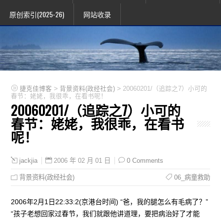
原创索引(2025-26)
网站收录
>
>
捷克佳博客
背景资料(政经社会)
20060201/（追踪之7）小可的
春节：姥姥，我很乖，在看书呢！
20060201/（追踪之7）小可的
春节：姥姥，我很乖，在看书
呢！
2006 年 02 月 01 日
0 Comments
jackjia
背景资料(政经社会)
06_病童救助
2006年2月1日22:33:2(京港台时间) “爸，我的腿怎么有毛病了？”
“孩子老想回家过春节，我们就跟他讲道理，要把病治好了才能