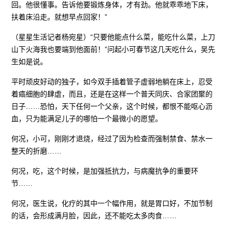
回。他很懂事。告诉他要锻炼身体，才有劲。他就乖乖地下床，
扶着床沿走。就想早点回家！”
（星星生活记者杨宛星）“只要他能点什么菜，能吃什么菜，上刀
山下火海我也要端到他面前！”问起小可春节这几天吃什么，吴先
生如是说。
平时顽皮好动的独子，如今双手插着管子虚弱地躺在床上，忍受
着癌细胞的肆虐，而且，还是在这样一个普天同庆、合家团聚的
日子……恐怕，天下任何一个父亲，这个时候，都恨不能呕心沥
血，只为能满足儿子的哪怕一个最微小的愿望。
何况，小可，刚刚才退烧，经过了因为检查而强制禁食、禁水一
整天的折磨……
何况，吃，这个时候，是加强抵抗力，与病魔抗争的重要环
节……
何况，医生说，化疗的其中一个幅作用，就是胃口好，不加节制
的话，会形成满月脸，因此，还不能吃太多肉食……