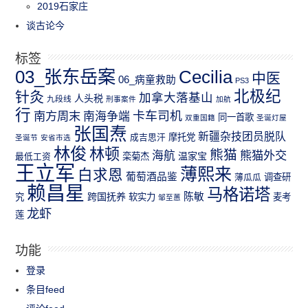
2019石家庄
谈古论今
标签
03_张东岳案
Cecilia
中医
06_病童救助
PS3
北极纪
针灸
加拿大落基山
人头税
九段线
刑事案件
加航
行
南方周末
卡车司机
南海争端
同一首歌
双重国籍
圣诞灯屋
张国焘
新疆杂技团员脱队
成吉思汗
摩托党
圣诞节
安省市选
林俊
林顿
熊猫
熊猫外交
海航
温家宝
最低工资
栾菊杰
王立军
薄熙来
白求恩
葡萄酒品鉴
薄瓜瓜
调查研
赖昌星
马格诺塔
跨国抚养
陈敏
究
软实力
麦考
邹至蕙
龙虾
莲
功能
登录
条目feed