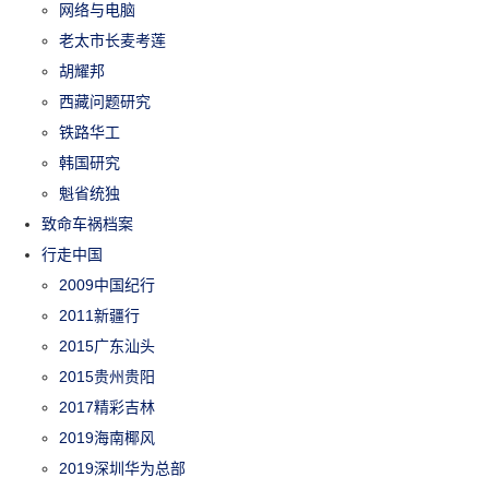
网络与电脑
老太市长麦考莲
胡耀邦
西藏问题研究
铁路华工
韩国研究
魁省统独
致命车祸档案
行走中国
2009中国纪行
2011新疆行
2015广东汕头
2015贵州贵阳
2017精彩吉林
2019海南椰风
2019深圳华为总部