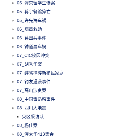
05_渥京留学生惨案
05_蒋宇餐馆猝亡
05_许先海车祸
06_病童救助
06_蒋国兵事件
06_钟道昌车祸
07_CIC校园冲突
07_胡秀华案
07_醉驾撞碎新移民家庭
07_钓友遇袭事件
07_高山涉贪案
08_中国毒奶粉事件
08_四川大地震
灾区采访队
08_杨佳案
08_渥太华413集会