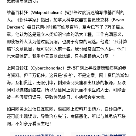
更废寝忘餐搜寻。
维基百科狂（Wikipediholism）指那些过度沉迷编写维基百科的
人。《新科学家》指出，加拿大科学仪器销售员德克林（Bryan
Derksen）每日花两小时编写维基百科，至今已写了 7万多篇文
章，他认为这是建立人类知识宝库的浩大工程，工作充满意义，
即使被外人认为他过度沉溺，也属于有益的沉迷。他说：“只计算
编写文章数目，我可以列入前十名。我也经常跟其他人讲，他们
也大感惊奇。我重申无意以此炫耀，只有想跟他人分享。”
上网自诊狂（Cyberchondriac）泛指在网上寻找健康和病痛的参
考资料。但千万记住，这只是“参考”，不是定案。网上资讯浩瀚如
海，互相贯连，无限引申，例如查阅头痛和出红疹的根源，互联
网可以连结到癌症，所以尽信网上资讯而不求医的人士，可能会
被一些假资讯误导，导致惶恐终日，小病都会变大病。
如果网民太过信任互联网，根据网上资料开出药方，自诊自疗，
还可能出现误诊，导致治疗失当，病情恶化，所以与其尽信互联
网，不如亲身看医生吧！