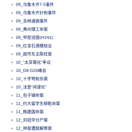
09_乌鲁木齐7·5事件
09_乌鲁木齐针刺事件
09_吉林通钢事件
09_弗州理工命案
09_甲型流感(H1N1)
09_红宝石酒楼结业
09_超市东主陈旺案
10_“太亚裔化”争议
10_G8-G20峰会
10_十字弩射杀案
10_法登“间谍论”
11_包子铺命案
11_约大留学生柳乾命案
11_韩建国命案
12_刘冠华分尸案
12_林俊遭肢解惨案