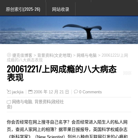
原创索引(2025-26)
网站收录
>
>
>
捷克佳博客
背景资料(文史地理)
网络与电脑
20061221/上网
成瘾的八大病态表现
20061221/上网成瘾的八大病态
表现
2006 年 12 月 21 日
0 Comments
jackjia
网络与电脑
,
背景资料(政经社
会)
你会否经常在网上搜寻自己名字？会否经常进入陌生人的私人网
页，查阅人家网上的相簿？据苹果日报报导，英国科学权威杂志
《新科学家》（New Scientist）列出八种由互联网引发的心瘾和