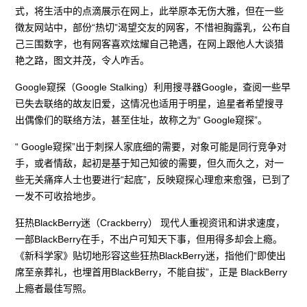
式，将生活中的点滴展示在网上，此举原本无伤大雅，但在一些
徵友网站中，部份“热切”渴望交友的网客，不惜袒胸露乳，公布自
己三围数字，也有网客喜欢炫耀自己艳遇，在网上跟他人大谈猎
艳之路，图文并茂，令人咋舌。
Google窥探（Google Stalking）利用搜寻器Google，查阅一些早
已失去联络的故友旧爱，这情况也适用于明星，追星者希望搜寻
出偶像们的联络方法，甚至住址，故称之为“ Google窥探”。
“ Google窥探”出于刺探人家底细的需要，对象可能是同行竞争对
手，或者情敌，起初是基于知己知彼的需要，但久而久之，对一
些无关痛痒人士也要进行“起底”，反映窥探心理愈来愈强，已到了
一发不可收拾地步。
狂热BlackBerry迷（Crackberry） 现代人重视资讯和讲求速度，
一部BlackBerry在手，不出户可知天下事，但用得多却会上瘾。
《新科学家》贴切地形容这些狂热BlackBerry迷，指他们“即使出
席至亲葬礼，也埋首用BlackBerry，不能自拔”，正是 BlackBerry
上瘾者最佳写照。