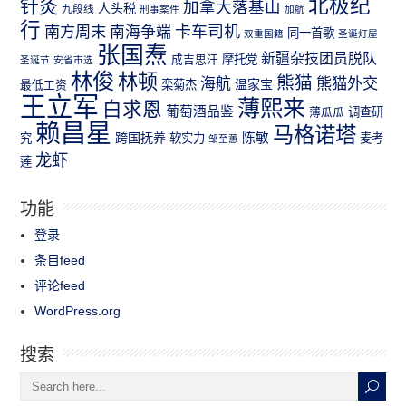
北极纪
针灸
加拿大落基山
人头税
九段线
刑事案件
加航
行
南方周末
卡车司机
南海争端
同一首歌
双重国籍
圣诞灯屋
张国焘
新疆杂技团员脱队
成吉思汗
摩托党
圣诞节
安省市选
林俊
林顿
熊猫
熊猫外交
海航
温家宝
最低工资
栾菊杰
王立军
薄熙来
白求恩
葡萄酒品鉴
薄瓜瓜
调查研
赖昌星
马格诺塔
跨国抚养
陈敏
究
软实力
麦考
邹至蕙
龙虾
莲
功能
登录
条目feed
评论feed
WordPress.org
搜索