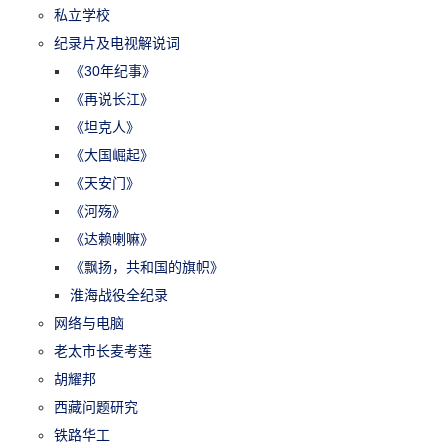
私立学校
纪录片及电视解说词
《30年纪事》
《再说长江》
《坦克人》
《大国崛起》
《天安门》
《河殇》
《达赖喇嘛》
《飘扬，共和国的旗帜》
淮海战役全纪录
网络与电脑
老太市长麦考莲
胡耀邦
西藏问题研究
铁路华工