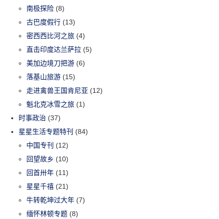
南极探险
(8)
古巴度假行
(13)
密西西比河之旅
(4)
直击印度达兰萨拉
(5)
美加边境刀把游
(6)
落基山旅游
(15)
走进禽兽王国肯尼亚
(12)
魁北克冰雪之旅
(1)
时事政治
(37)
星星生活专题特刊
(84)
中国专刊
(12)
回望故乡
(10)
回首卅年
(11)
星星千禧
(21)
牛转乾坤过大年
(7)
缅怀林顿专题
(8)