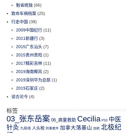
魁省统独
(66)
致命车祸档案
(25)
行走中国
(38)
2009中国纪行
(11)
2011新疆行
(3)
2015广东汕头
(7)
2015贵州贵阳
(1)
2017精彩吉林
(11)
2019海南椰风
(2)
2019深圳华为总部
(1)
2019石家庄
(2)
谈古论今
(4)
标签
03_张东岳案
Cecilia
中医
06_病童救助
PS3
北极纪
针灸
加拿大落基山
人头税
九段线
刑事案件
加航