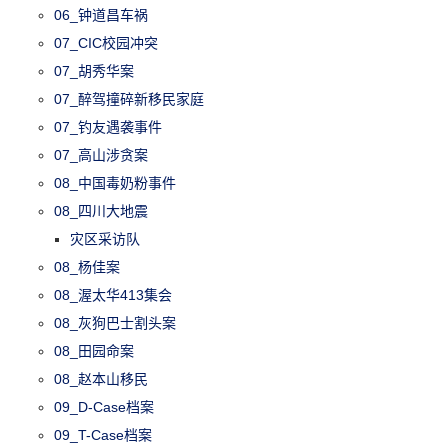
06_钟道昌车祸
07_CIC校园冲突
07_胡秀华案
07_醉驾撞碎新移民家庭
07_钓友遇袭事件
07_高山涉贪案
08_中国毒奶粉事件
08_四川大地震
灾区采访队
08_杨佳案
08_渥太华413集会
08_灰狗巴士割头案
08_田园命案
08_赵本山移民
09_D-Case档案
09_T-Case档案