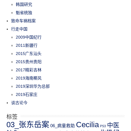
韩国研究
魁省统独
致命车祸档案
行走中国
2009中国纪行
2011新疆行
2015广东汕头
2015贵州贵阳
2017精彩吉林
2019海南椰风
2019深圳华为总部
2019石家庄
谈古论今
标签
03_张东岳案
Cecilia
中医
06_病童救助
PS3