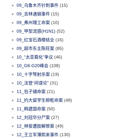
09_乌鲁木齐针刺事件
(15)
09_吉林通钢事件
(15)
09_弗州理工命案
(10)
09_甲型流感(H1N1)
(52)
09_红宝石酒楼结业
(16)
09_超市东主陈旺案
(85)
10_“太亚裔化”争议
(46)
10_G8-G20峰会
(108)
10_十字弩射杀案
(19)
10_法登“间谍论”
(31)
11_包子铺命案
(21)
11_约大留学生柳乾命案
(48)
11_韩建国命案
(50)
12_刘冠华分尸案
(27)
12_林俊遭肢解惨案
(49)
12_王立军薄熙来事件
(130)