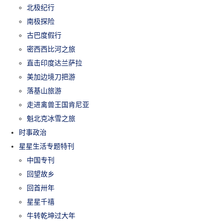
北极纪行
南极探险
古巴度假行
密西西比河之旅
直击印度达兰萨拉
美加边境刀把游
落基山旅游
走进禽兽王国肯尼亚
魁北克冰雪之旅
时事政治
星星生活专题特刊
中国专刊
回望故乡
回首卅年
星星千禧
牛转乾坤过大年