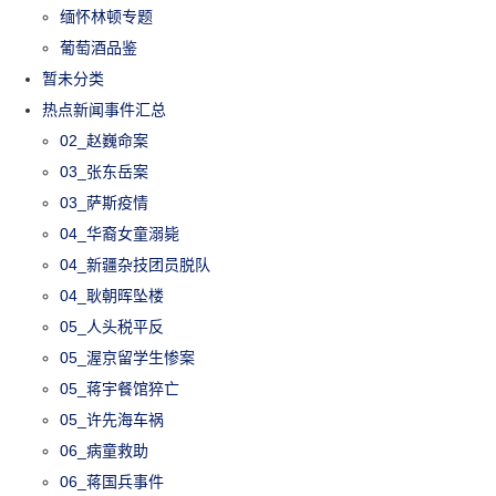
缅怀林顿专题
葡萄酒品鉴
暂未分类
热点新闻事件汇总
02_赵巍命案
03_张东岳案
03_萨斯疫情
04_华裔女童溺毙
04_新疆杂技团员脱队
04_耿朝晖坠楼
05_人头税平反
05_渥京留学生惨案
05_蒋宇餐馆猝亡
05_许先海车祸
06_病童救助
06_蒋国兵事件