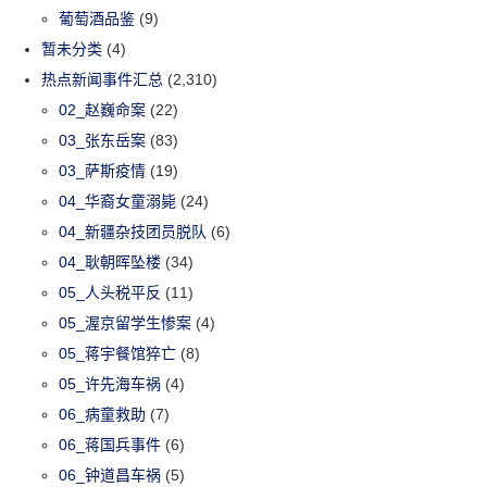
葡萄酒品鉴
(9)
暂未分类
(4)
热点新闻事件汇总
(2,310)
02_赵巍命案
(22)
03_张东岳案
(83)
03_萨斯疫情
(19)
04_华裔女童溺毙
(24)
04_新疆杂技团员脱队
(6)
04_耿朝晖坠楼
(34)
05_人头税平反
(11)
05_渥京留学生惨案
(4)
05_蒋宇餐馆猝亡
(8)
05_许先海车祸
(4)
06_病童救助
(7)
06_蒋国兵事件
(6)
06_钟道昌车祸
(5)