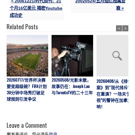
« 20061221/时代周刊：21
20020524/五月灿烂独属亚
个月16亿美元 揭密Youtube
裔 »
成功史
Related Posts
<
>
20260717/世界杯决赛
20260508/光影未散，
20260408/从《排华
要变超级碗？FIFA计划
故事仍在：Joseph Lau
案》到“现代排斥”历
30分钟中场秀打破足
与TorontoTV的二十三年
在重演？一场关于“
球规则引发争议
视”的警钟在加拿大
响！
Leave a Comment
要发表评论，您必须先
登录
。