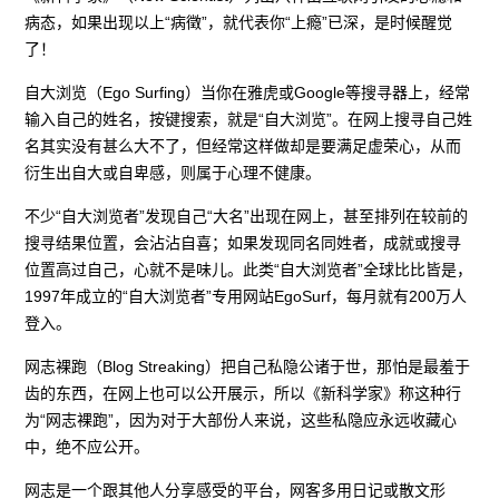
病态，如果出现以上“病徵”，就代表你“上瘾”已深，是时候醒觉
了！
自大浏览（Ego Surfing）当你在雅虎或Google等搜寻器上，经常
输入自己的姓名，按键搜索，就是“自大浏览”。在网上搜寻自己姓
名其实没有甚么大不了，但经常这样做却是要满足虚荣心，从而
衍生出自大或自卑感，则属于心理不健康。
不少“自大浏览者”发现自己“大名”出现在网上，甚至排列在较前的
搜寻结果位置，会沾沾自喜；如果发现同名同姓者，成就或搜寻
位置高过自己，心就不是味儿。此类“自大浏览者”全球比比皆是，
1997年成立的“自大浏览者”专用网站EgoSurf，每月就有200万人
登入。
网志裸跑（Blog Streaking）把自己私隐公诸于世，那怕是最羞于
齿的东西，在网上也可以公开展示，所以《新科学家》称这种行
为“网志裸跑”，因为对于大部份人来说，这些私隐应永远收藏心
中，绝不应公开。
网志是一个跟其他人分享感受的平台，网客多用日记或散文形