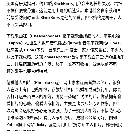
英国有研究指出，约1/3的BlackBerry用户会出现长期失眠、精神
不振和腰酸骨痛，这就是用上瘾的后遗症。本港着名食家蔡澜早
前接受访问时直认 BlackBerry是他的至爱，但它始终是机器，人
不应受其控制。
下载歌曲狂（Cheesepodder）指下载歌曲成瘾的人。苹果电脑
（Apple）推出型人数码音乐播放机iPod和音乐下载网站iTunes，
让网民从 iTunes下载一首歌只需79便士，既方便又省钱，不少人
从此下载成瘾。这班 cheesepodder首先是下载自己爱听的经典乐
曲，其后范围愈听愈广泛，终于一发不可收拾，就连以前不屑一
顾的歌手也要大听特听。
偷看他人相片（Photolurking） 网上素未谋面者数以亿计，很多
人在网上有自己的相簿，存放毕业相、结婚相或者旅行相，你会
否打开这些陌生人的相簿，浏览一番呢？试过的话，你就拥有偷
看相片的心瘾。偷看人家相簿，主要是诸事八卦心理作祟，但互
联网却令这股好奇心无限膨胀。为了一窥别人相簿，不惜花尽心
思破解别人的密码，看完人家相簿后，更将它公诸同好。例如
Yahoo旗下网站Flickr，就是专门用来搜寻陌生人相片，部份网民