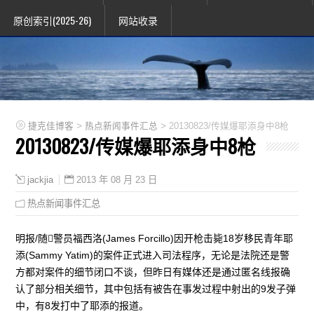
原创索引(2025-26)
网站收录
>
>
捷克佳博客
热点新闻事件汇总
20130823/传媒爆耶添身中8枪
20130823/传媒爆耶添身中8枪
2013 年 08 月 23 日
jackjia
热点新闻事件汇总
明报/随警员福西洛(James Forcillo)因开枪击毙18岁移民青年耶
添(Sammy Yatim)的案件正式进入司法程序，无论是法院还是警
方都对案件的细节闭口不谈，但昨日有媒体还是通过匿名线报确
认了部分相关细节，其中包括有被告在事发过程中射出的9发子弹
中，有8发打中了耶添的报道。