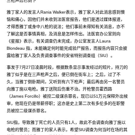
三枪声后已倒下
雅丁家人的发言人Rania Walker表示，雅丁家人对此消息感到懊
恼和痛心，因他们并未收到法医官报告，他们是透过媒体报道，
才得悉雅丁或身中八枪的说法；他们事前未得知有关消息，亦不
了解这是否事情真相，及消息是怎样传出。法医官办公室则向
《星报》表示，有关调查仍未完成，办公室发言人Laura
Blondeau 指，未能确定何时能完成验尸报告，而报告内容只会披
露给雅丁家人及负责调查事件的安省特别调查组（SIU）。
事发于7月27日凌晨时段，根据数条显示事发经过的短片，持刀的
雅丁似乎是在三声枪声之后，便已倒在街车上；之后，过了不
久，当雅丁倒卧期间，又听到有六下枪声；最后再由另一名警员
向雅丁施以电枪。雅丁送院后伤重不治。开枪警员霍西路
（James Forcillo）被控二级谋杀罪名，现已以51万元保释外出候
审，他现在仍是带薪停职；这亦是史上第二次有多伦多的在职警
员被控二级谋杀罪名。
SIU指，导致雅丁死亡的人员只有1人，故此不会调查向雅丁施以
电枪的警员；而雅丁的家人表示，希望SIU调查为何当时在场的其