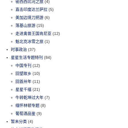
密西西比河之旅
(4)
直击印度达兰萨拉
(5)
美加边境刀把游
(6)
落基山旅游
(15)
走进禽兽王国肯尼亚
(12)
魁北克冰雪之旅
(1)
时事政治
(37)
星星生活专题特刊
(84)
中国专刊
(12)
回望故乡
(10)
回首卅年
(11)
星星千禧
(21)
牛转乾坤过大年
(7)
缅怀林顿专题
(8)
葡萄酒品鉴
(9)
暂未分类
(4)