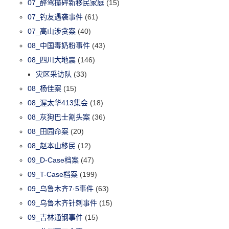
07_醉驾撞碎新移民家庭
(15)
07_钓友遇袭事件
(61)
07_高山涉贪案
(40)
08_中国毒奶粉事件
(43)
08_四川大地震
(146)
灾区采访队
(33)
08_杨佳案
(15)
08_渥太华413集会
(18)
08_灰狗巴士割头案
(36)
08_田园命案
(20)
08_赵本山移民
(12)
09_D-Case档案
(47)
09_T-Case档案
(199)
09_乌鲁木齐7·5事件
(63)
09_乌鲁木齐针刺事件
(15)
09_吉林通钢事件
(15)