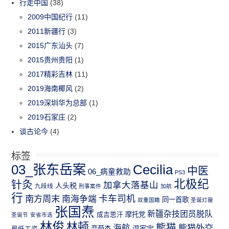
行走中国
(38)
2009中国纪行
(11)
2011新疆行
(3)
2015广东汕头
(7)
2015贵州贵阳
(1)
2017精彩吉林
(11)
2019海南椰风
(2)
2019深圳华为总部
(1)
2019石家庄
(2)
谈古论今
(4)
标签
03_张东岳案
Cecilia
中医
06_病童救助
PS3
北极纪
针灸
加拿大落基山
人头税
九段线
刑事案件
加航
行
南方周末
卡车司机
南海争端
同一首歌
双重国籍
圣诞灯屋
张国焘
新疆杂技团员脱队
成吉思汗
摩托党
圣诞节
安省市选
林俊
林顿
熊猫
熊猫外交
海航
温家宝
最低工资
栾菊杰