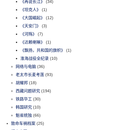
《再说长江》
(34)
《坦克人》
(1)
《大国崛起》
(12)
《天安门》
(3)
《河殇》
(7)
《达赖喇嘛》
(1)
《飘扬，共和国的旗帜》
(1)
淮海战役全纪录
(10)
网络与电脑
(36)
老太市长麦考莲
(93)
胡耀邦
(18)
西藏问题研究
(194)
铁路华工
(30)
韩国研究
(10)
魁省统独
(66)
致命车祸档案
(25)