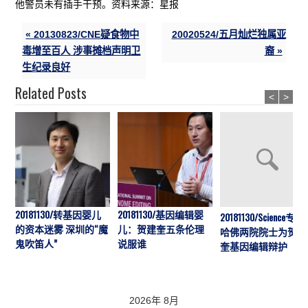
他警员未有插手干预。资料来源：星报
« 20130823/CNE疑食物中
20020524/五月灿烂独属亚
毒增至百人 涉事摊档声明卫
裔 »
生纪录良好
Related Posts
<
>
20181130/转基因婴儿
20181130/基因编辑婴
20181130/Science专访:
的资本迷雾 深圳的“魔
儿：贺建奎五条伦理
哈佛两院院士为贺建
鬼吹笛人”
说服谁
奎基因编辑辩护
2026年 8月