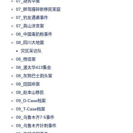
07_胡秀华案
07_醉驾撞碎新移民家庭
07_钓友遇袭事件
07_高山涉贪案
08_中国毒奶粉事件
08_四川大地震
灾区采访队
08_杨佳案
08_渥太华413集会
08_灰狗巴士割头案
08_田园命案
08_赵本山移民
09_D-Case档案
09_T-Case档案
09_乌鲁木齐7·5事件
09_乌鲁木齐针刺事件