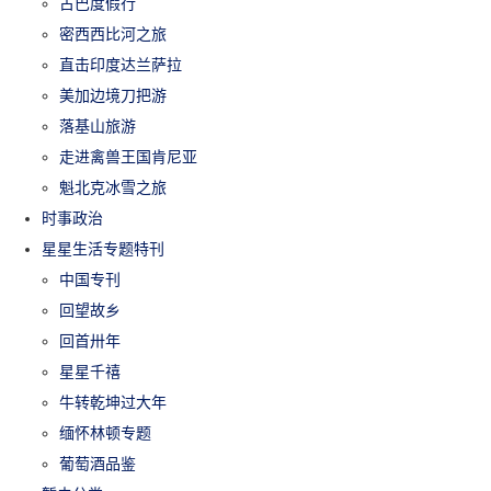
古巴度假行
密西西比河之旅
直击印度达兰萨拉
美加边境刀把游
落基山旅游
走进禽兽王国肯尼亚
魁北克冰雪之旅
时事政治
星星生活专题特刊
中国专刊
回望故乡
回首卅年
星星千禧
牛转乾坤过大年
缅怀林顿专题
葡萄酒品鉴