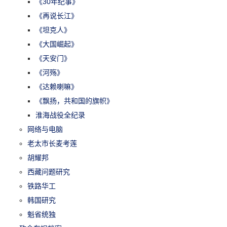
《30年纪事》
《再说长江》
《坦克人》
《大国崛起》
《天安门》
《河殇》
《达赖喇嘛》
《飘扬，共和国的旗帜》
淮海战役全纪录
网络与电脑
老太市长麦考莲
胡耀邦
西藏问题研究
铁路华工
韩国研究
魁省统独