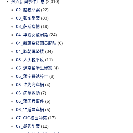
热点新闻事件汇总
(2,310)
02_赵巍命案
(22)
03_张东岳案
(83)
03_萨斯疫情
(19)
04_华裔女童溺毙
(24)
04_新疆杂技团员脱队
(6)
04_耿朝晖坠楼
(34)
05_人头税平反
(11)
05_渥京留学生惨案
(4)
05_蒋宇餐馆猝亡
(8)
05_许先海车祸
(4)
06_病童救助
(7)
06_蒋国兵事件
(6)
06_钟道昌车祸
(5)
07_CIC校园冲突
(17)
07_胡秀华案
(12)