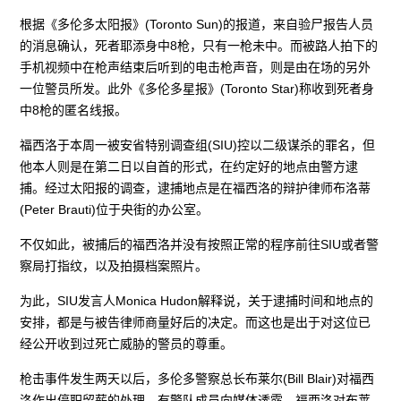
根据《多伦多太阳报》(Toronto Sun)的报道，来自验尸报告人员
的消息确认，死者耶添身中8枪，只有一枪未中。而被路人拍下的
手机视频中在枪声结束后听到的电击枪声音，则是由在场的另外
一位警员所发。此外《多伦多星报》(Toronto Star)称收到死者身
中8枪的匿名线报。
福西洛于本周一被安省特别调查组(SIU)控以二级谋杀的罪名，但
他本人则是在第二日以自首的形式，在约定好的地点由警方逮
捕。经过太阳报的调查，逮捕地点是在福西洛的辩护律师布洛蒂
(Peter Brauti)位于央街的办公室。
不仅如此，被捕后的福西洛并没有按照正常的程序前往SIU或者警
察局打指纹，以及拍摄档案照片。
为此，SIU发言人Monica Hudon解释说，关于逮捕时间和地点的
安排，都是与被告律师商量好后的决定。而这也是出于对这位已
经公开收到过死亡威胁的警员的尊重。
枪击事件发生两天以后，多伦多警察总长布莱尔(Bill Blair)对福西
洛作出停职留薪的处理。有警队成员向媒体透露，福西洛对布莱