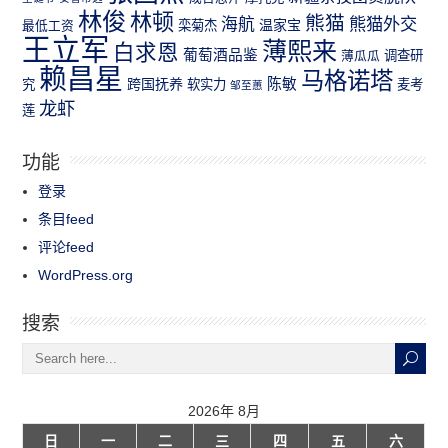
林俊
林顿
熊猫
熊猫外交
海航
温家宝
最低工资
栾菊杰
王立军
薄熙来
白求恩
葡萄酒品鉴
薄瓜瓜
调查研
赖昌星
马格诺塔
跨国抚养
陈敏
究
软实力
麦考
邹至蕙
龙虾
莲
功能
登录
条目feed
评论feed
WordPress.org
搜索
2026年 8月
日
一
二
三
四
五
六