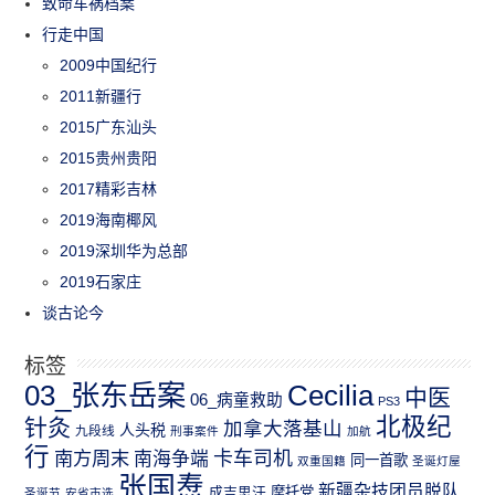
致命车祸档案
行走中国
2009中国纪行
2011新疆行
2015广东汕头
2015贵州贵阳
2017精彩吉林
2019海南椰风
2019深圳华为总部
2019石家庄
谈古论今
标签
03_张东岳案
Cecilia
中医
06_病童救助
PS3
北极纪
针灸
加拿大落基山
人头税
九段线
刑事案件
加航
行
南方周末
卡车司机
南海争端
同一首歌
双重国籍
圣诞灯屋
张国焘
新疆杂技团员脱队
成吉思汗
摩托党
圣诞节
安省市选