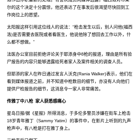
尔的这个决定十分震惊，他还表达了在事发后很渴望尽快回到工
作岗位上的愿望。
太阳报这样引用这位线人的说法：“枪击发生以后，别人问他(福西
洛)是否需要去医院或者看医生，他说他除了想回去工作以外，什
么都不想做。”
法医办公室目前拒绝评论关于耶添身中8枪的报道，理由是所有验
尸报告的内容只能够透露给死者家人及案件相关的调查人员。
但耶添的家人在昨日通过发言人沃克(Rania Walker)表示，他们在
看到媒体报道之前，并不知道中枪数目的细节，亦没有人向他们
提供尸检报告的细节，这消息令一家人非常痛苦。
传雅丁中八枪 家人获悉感痛心
星岛日报/据《星报》所得消息，于多伦多警员涉嫌在街车上枪击
18岁青年雅丁（Sammy Yatim）的事件中，在影片上听到的九声
枪声中，有八枪是打在雅丁身上。