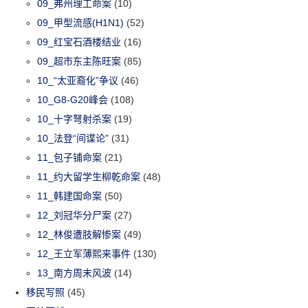
09_弗州理工命案
(10)
09_甲型流感(H1N1)
(52)
09_红宝石酒楼结业
(16)
09_超市东主陈旺案
(85)
10_“太亚裔化”争议
(46)
10_G8-G20峰会
(108)
10_十字弩射杀案
(19)
10_法登“间谍论”
(31)
11_包子铺命案
(21)
11_约大留学生柳乾命案
(48)
11_韩建国命案
(50)
12_刘冠华分尸案
(27)
12_林俊遭肢解惨案
(49)
12_王立军薄熙来事件
(130)
13_南方周末风波
(14)
移民写照
(45)