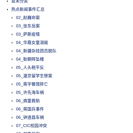
暂未分类
热点新闻事件汇总
02_赵巍命案
03_张东岳案
03_萨斯疫情
04_华裔女童溺毙
04_新疆杂技团员脱队
04_耿朝晖坠楼
05_人头税平反
05_渥京留学生惨案
05_蒋宇餐馆猝亡
05_许先海车祸
06_病童救助
06_蒋国兵事件
06_钟道昌车祸
07_CIC校园冲突