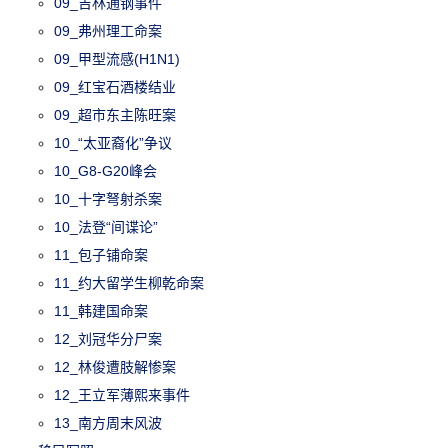
09_吉林通钢事件
09_弗州理工命案
09_甲型流感(H1N1)
09_红宝石酒楼结业
09_超市东主陈旺案
10_“太亚裔化”争议
10_G8-G20峰会
10_十字弩射杀案
10_法登“间谍论”
11_包子铺命案
11_约大留学生柳乾命案
11_韩建国命案
12_刘冠华分尸案
12_林俊遭肢解惨案
12_王立军薄熙来事件
13_南方周末风波