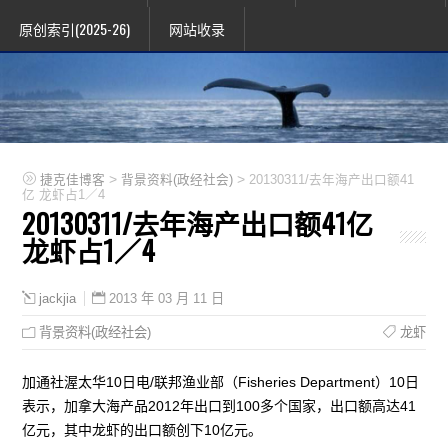
原创索引(2025-26)
网站收录
>
>
捷克佳博客
背景资料(政经社会)
20130311/去年海产出口额41
亿 龙虾占1／4
20130311/去年海产出口额41亿
龙虾占1／4
2013 年 03 月 11 日
jackjia
背景资料(政经社会)
龙虾
加通社渥太华10日电/联邦渔业部（Fisheries Department）10日
表示，加拿大海产品2012年出口到100多个国家，出口额高达41
亿元，其中龙虾的出口额创下10亿元。