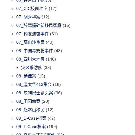
07_CIC校园冲突
(17)
07_胡秀华案
(12)
07_醉驾撞碎新移民家庭
(15)
07_钓友遇袭事件
(61)
07_高山涉贪案
(40)
08_中国毒奶粉事件
(43)
08_四川大地震
(146)
灾区采访队
(33)
08_杨佳案
(15)
08_渥太华413集会
(18)
08_灰狗巴士割头案
(36)
08_田园命案
(20)
08_赵本山移民
(12)
09_D-Case档案
(47)
09_T-Case档案
(199)
09_乌鲁木齐7·5事件
(63)