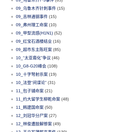
09_乌鲁木齐针刺事件
(15)
09_吉林通钢事件
(15)
09_弗州理工命案
(10)
09_甲型流感(H1N1)
(52)
09_红宝石酒楼结业
(16)
09_超市东主陈旺案
(85)
10_“太亚裔化”争议
(46)
10_G8-G20峰会
(108)
10_十字弩射杀案
(19)
10_法登“间谍论”
(31)
11_包子铺命案
(21)
11_约大留学生柳乾命案
(48)
11_韩建国命案
(50)
12_刘冠华分尸案
(27)
12_林俊遭肢解惨案
(49)
12_王立军薄熙来事件
(130)