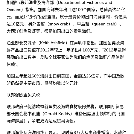
加通社/联邦渔业及海洋部（Department of Fisheries and
Oceans）指出，加国海鲜去年出口逾100个国家，总值高达41亿
元，而龙虾“身价”仍然坚挺，属于最贵价的出口海鲜食材，价值高
达10亿元，另外雪蟹（snow crab）、皇后蟹（queen crab）、
大西洋鲑鱼及虾等，都是加国出口的贵重海鲜。
渔业部长艾殊菲（Keith Ashfield）在声明中指出，加国鱼类及海
鲜产品出口货值在2012年较上一年多出4,100万元，“2012年录得
强劲的出口数字，反映全球买家认为我们的渔类及海鲜产品值得
信赖”。
加国去年超过60%海鲜出口到美国，金额达26亿元，而中国及欧
盟仍然是主要市场，货额均数以亿元计。
联邦促欧盟免关税
联邦政府已促请欧盟就鱼类及海鲜食材废除关税，联邦国际贸易
部长国会秘书凯迪（Gerald Keddy）准备出席波士顿举行的《国
际海鲜展》，争取双方达成贸易协议。
联邦渔业及海洋部统计显示，现时有8万人从事商业捕渔、水栽种