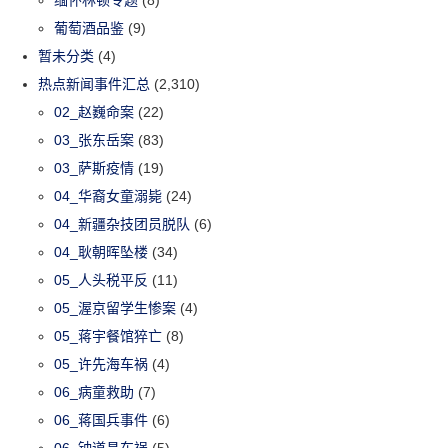
葡萄酒品鉴
(9)
暂未分类
(4)
热点新闻事件汇总
(2,310)
02_赵巍命案
(22)
03_张东岳案
(83)
03_萨斯疫情
(19)
04_华裔女童溺毙
(24)
04_新疆杂技团员脱队
(6)
04_耿朝晖坠楼
(34)
05_人头税平反
(11)
05_渥京留学生惨案
(4)
05_蒋宇餐馆猝亡
(8)
05_许先海车祸
(4)
06_病童救助
(7)
06_蒋国兵事件
(6)
06_钟道昌车祸
(5)