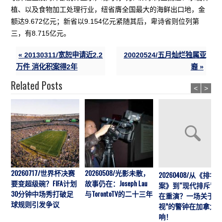
植、以及食物加工处理行业，纽省膺全国最大的海鲜出口地，金
额达9.672亿元；新省以9.154亿元紧随其后，卑诗省则位列第
三，有8.715亿元。
« 20130311/宽恕申请近2.2
20020524/五月灿烂独属亚
万件 消化积案得2年
裔 »
Related Posts
<
>
20260717/世界杯决赛
20260508/光影未散，
20260408/从《排华
要变超级碗？FIFA计划
故事仍在：Joseph Lau
案》到“现代排斥”历
30分钟中场秀打破足
与TorontoTV的二十三年
在重演？一场关于“
球规则引发争议
视”的警钟在加拿大
响！