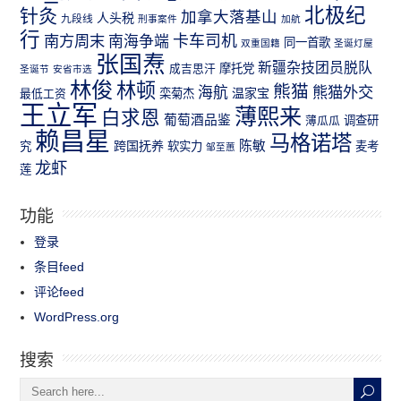
北极纪
针灸
加拿大落基山
人头税
九段线
刑事案件
加航
行
南方周末
卡车司机
南海争端
同一首歌
双重国籍
圣诞灯屋
张国焘
新疆杂技团员脱队
成吉思汗
摩托党
圣诞节
安省市选
林俊
林顿
熊猫
熊猫外交
海航
温家宝
最低工资
栾菊杰
王立军
薄熙来
白求恩
葡萄酒品鉴
薄瓜瓜
调查研
赖昌星
马格诺塔
跨国抚养
陈敏
究
软实力
麦考
邹至蕙
龙虾
莲
功能
登录
条目feed
评论feed
WordPress.org
搜索