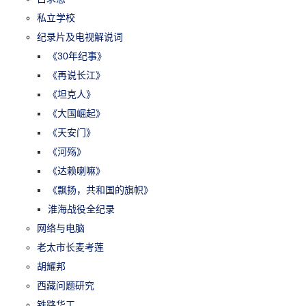
私立学校
纪录片及电视解说词
《30年纪事》
《再说长江》
《坦克人》
《大国崛起》
《天安门》
《河殇》
《达赖喇嘛》
《飘扬，共和国的旗帜》
淮海战役全纪录
网络与电脑
老太市长麦考莲
胡耀邦
西藏问题研究
铁路华工