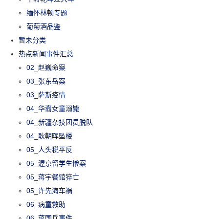
缅怀林顿专题
葡萄酒品鉴
暂未分类
热点新闻事件汇总
02_赵巍命案
03_张东岳案
03_萨斯疫情
04_华裔女童溺毙
04_新疆杂技团员脱队
04_耿朝晖坠楼
05_人头税平反
05_渥京留学生惨案
05_蒋宇餐馆猝亡
05_许先海车祸
06_病童救助
06_蒋国兵事件