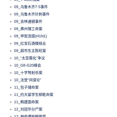
09_乌鲁木齐7·5事件
09_乌鲁木齐针刺事件
09_吉林通钢事件
09_弗州理工命案
09_甲型流感(H1N1)
09_红宝石酒楼结业
09_超市东主陈旺案
10_“太亚裔化”争议
10_G8-G20峰会
10_十字弩射杀案
10_法登“间谍论”
11_包子铺命案
11_约大留学生柳乾命案
11_韩建国命案
12_刘冠华分尸案
12_林俊遭肢解惨案