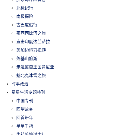
北极纪行
南极探险
古巴度假行
密西西比河之旅
直击印度达兰萨拉
美加边境刀把游
落基山旅游
走进禽兽王国肯尼亚
魁北克冰雪之旅
时事政治
星星生活专题特刊
中国专刊
回望故乡
回首卅年
星星千禧
牛转乾坤过大年