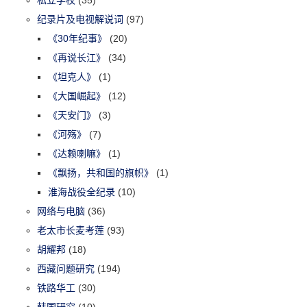
纪录片及电视解说词
(97)
《30年纪事》
(20)
《再说长江》
(34)
《坦克人》
(1)
《大国崛起》
(12)
《天安门》
(3)
《河殇》
(7)
《达赖喇嘛》
(1)
《飘扬，共和国的旗帜》
(1)
淮海战役全纪录
(10)
网络与电脑
(36)
老太市长麦考莲
(93)
胡耀邦
(18)
西藏问题研究
(194)
铁路华工
(30)
韩国研究
(10)