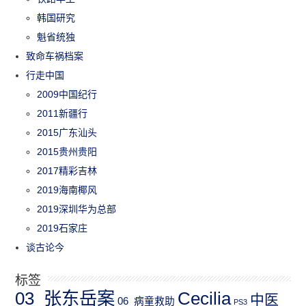
韩国研究
魁省统独
致命车祸档案
行走中国
2009中国纪行
2011新疆行
2015广东汕头
2015贵州贵阳
2017精彩吉林
2019海南椰风
2019深圳华为总部
2019石家庄
谈古论今
标签
03_张东岳案
Cecilia
中医
06_病童救助
PS3