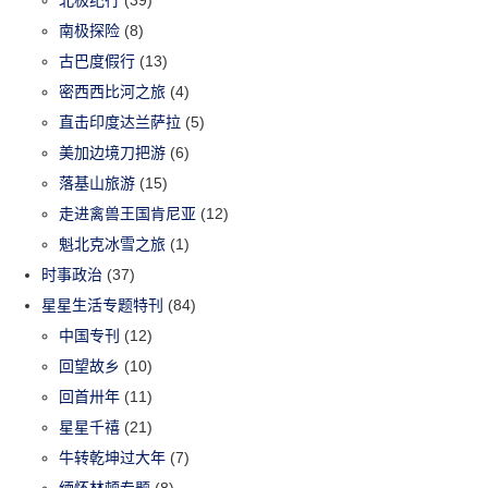
南极探险
(8)
古巴度假行
(13)
密西西比河之旅
(4)
直击印度达兰萨拉
(5)
美加边境刀把游
(6)
落基山旅游
(15)
走进禽兽王国肯尼亚
(12)
魁北克冰雪之旅
(1)
时事政治
(37)
星星生活专题特刊
(84)
中国专刊
(12)
回望故乡
(10)
回首卅年
(11)
星星千禧
(21)
牛转乾坤过大年
(7)
缅怀林顿专题
(8)