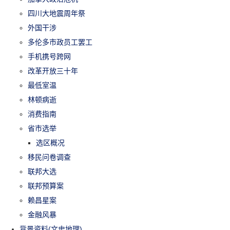
四川大地震周年祭
外国干涉
多伦多市政员工罢工
手机携号跨网
改革开放三十年
最低室温
林顿病逝
消费指南
省市选举
选区概况
移民问卷调查
联邦大选
联邦预算案
赖昌星案
金融风暴
背景资料(文史地理)