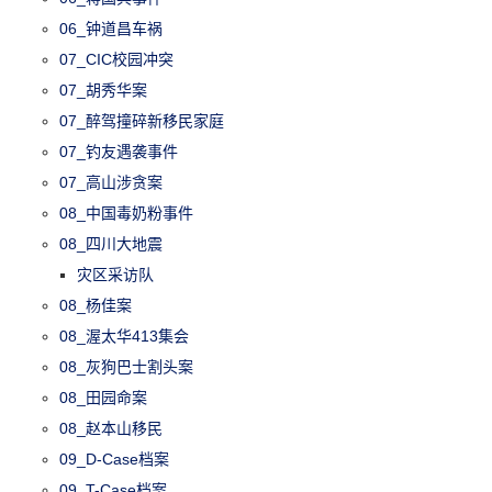
06_钟道昌车祸
07_CIC校园冲突
07_胡秀华案
07_醉驾撞碎新移民家庭
07_钓友遇袭事件
07_高山涉贪案
08_中国毒奶粉事件
08_四川大地震
灾区采访队
08_杨佳案
08_渥太华413集会
08_灰狗巴士割头案
08_田园命案
08_赵本山移民
09_D-Case档案
09_T-Case档案