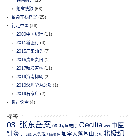
魁省统独
(66)
致命车祸档案
(25)
行走中国
(38)
2009中国纪行
(11)
2011新疆行
(3)
2015广东汕头
(7)
2015贵州贵阳
(1)
2017精彩吉林
(11)
2019海南椰风
(2)
2019深圳华为总部
(1)
2019石家庄
(2)
谈古论今
(4)
标签
03_张东岳案
Cecilia
中医
06_病童救助
PS3
北极纪
针灸
加拿大落基山
人头税
九段线
刑事案件
加航